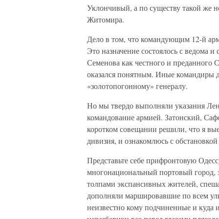
Уклончивый, а по существу такой же 
Житомира.
Дело в том, что командующим 12-й ар
Это назначение состоялось с ведома и
Семенова как честного и преданного С
оказался понятным. Иные командиры д
«золотопогонному» генералу.
Но мы твердо выполняли указания Лен
командование армией. Затонский, Саф
коротком совещании решили, что я вые
дивизия, и ознакомлюсь с обстановкой 
Представьте себе прифронтовую Одес
многонациональный портовый город, 
толпами экспансивных жителей, спеш
дополняли маршировавшие по всем ул
неизвестно кому подчиненные и куда и
неразберихи все перед глазами плясал