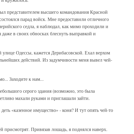
 был представителем высшего командования Красной
состоялся парад войск. Мне предоставили отличного
лерийского седла, я наблюдал, как мимо проходили и
 даже в своих обносках блеснуть выправкой и
й улице Одессы, кажется Дерибасовской. Ехал верхом
альнейших действий. Из задумчивости меня вывел чей-
... Заходите к нам...
небольшого серого здания (возможно, это была
етливо махали руками и приглашали зайти.
 деть «казенное имущество» - коня? И тут опять чей-то
ей присмотрят. Привязав лошадь, я поднялся наверх.