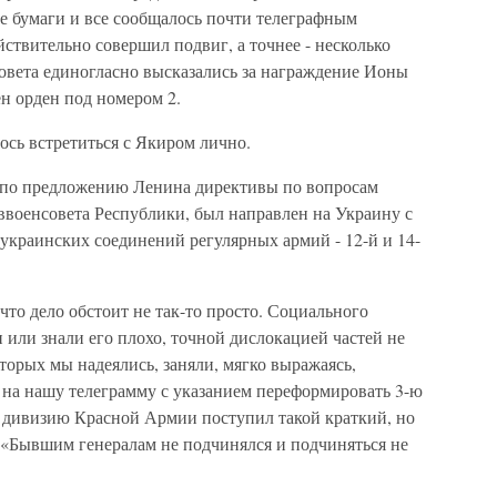
е бумаги и все сообщалось почти телеграфным
йствительно совершил подвиг, а точнее - несколько
овета единогласно высказались за награждение Ионы
н орден под номером 2.
ось встретиться с Якиром лично.
о по предложению Ленина директивы по вопросам
еввоенсовета Республики, был направлен на Украину с
краинских соединений регулярных армий - 12-й и 14-
 что дело обстоит не так-то просто. Социального
и или знали его плохо, точной дислокацией частей не
торых мы надеялись, заняли, мягко выражаясь,
 на нашу телеграмму с указанием переформировать 3-ю
 дивизию Красной Армии поступил такой краткий, но
«Бывшим генералам не подчинялся и подчиняться не