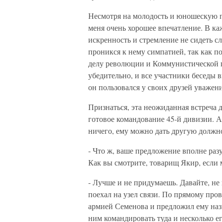
Несмотря на молодость и юношескую 
меня очень хорошее впечатление. В ка
искренность и стремление не сидеть сло
проникся к нему симпатией, так как п
делу революции и Коммунистической п
убедительно, и все участники беседы
он пользовался у своих друзей уважен
Признаться, эта неожиданная встреча д
готовое командование 45-й дивизии. А
ничего, ему можно дать другую должно
- Что ж, ваше предложение вполне раз
Как вы смотрите, товарищ Якир, если
- Лучше и не придумаешь. Давайте, не 
поехал на узел связи. По прямому про
армией Семенова и предложил ему назн
ним командировать туда и несколько ег