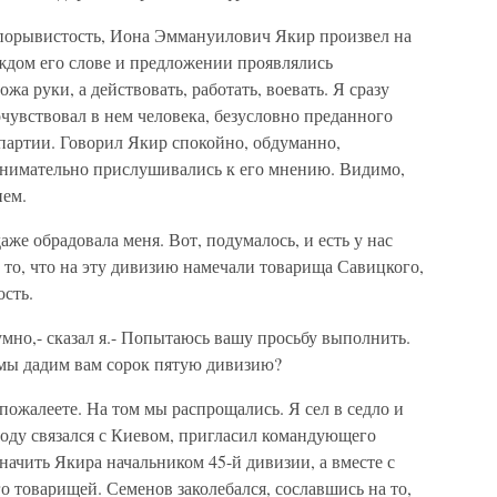
порывистость, Иона Эммануилович Якир произвел на
ждом его слове и предложении проявлялись
жа руки, а действовать, работать, воевать. Я сразу
очувствовал в нем человека, безусловно преданного
артии. Говорил Якир спокойно, обдуманно,
 внимательно прислушивались к его мнению. Видимо,
ием.
аже обрадовала меня. Вот, подумалось, и есть у нас
 то, что на эту дивизию намечали товарища Савицкого,
сть.
умно,- сказал я.- Попытаюсь вашу просьбу выполнить.
 мы дадим вам сорок пятую дивизию?
пожалеете. На том мы распрощались. Я сел в седло и
воду связался с Киевом, пригласил командующего
ачить Якира начальником 45-й дивизии, а вместе с
о товарищей. Семенов заколебался, сославшись на то,