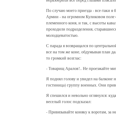
По случаю моего приезда - все-таки я
Армии - на огромном Куликовом поле 
племенного коня, и так, с высоты кава
проходили подразделения, старавшиеся
молодцеватостью.
С парада я возвращался по центрально
все на том же коне, обдумывая план д
то громкий возглас:
- Товарищ Аралов!.. Не проезжайте мимо
Я поднял голову и увидел на балконе 
гостиница) группу военных. Они прив
Я спешился и невольно оглянулся: куда
веселый голос подсказал:
- Привязывайте коняку к воротам, за н