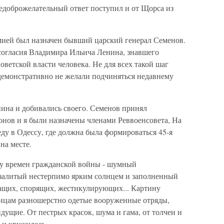
недоброжелательный ответ поступил и от Щорса из
мией был назначен бывший царский генерал Семенов.
 согласия Владимира Ильича Ленина, знавшего
оветской власти человека. Не для всех такой шаг
емонстративно не желали подчиняться недавнему
ина и добивались своего. Семенов принял
онов и я были назначены членами Реввоенсовета, На
ду в Одессу, где должна была формироваться 45-я
на месте.
су времен гражданской войны - шумный
залитый нестерпимо ярким солнцем и заполненный
ащих, спорящих, жестикулирующих... Картину
ицам разношерстно одетые вооруженные отряды,
дущие. От пестрых красок, шума и гама, от толчеи и
о и кружилось.