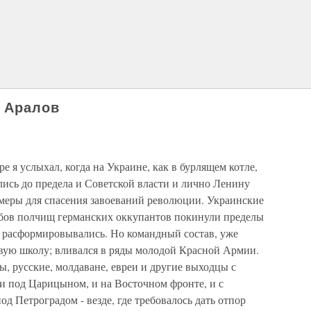
 Аралов
я услыхал, когда на Украине, как в бурлящем котле,
лись до предела и Советской власти и лично Ленину
меры для спасения завоеваний революции. Украинские
убов полчищ германских оккупантов покинули пределы
 расформировывались. Но командный состав, уже
вую школу; вливался в ряды молодой Красной Армии.
, русские, молдаване, евреи и другие выходцы с
и под Царицыном, и на Восточном фронте, и с
д Петроградом - везде, где требовалось дать отпор