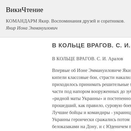
ВикиЧтение
КОМАНДАРМ Якир. Воспоминания друзей и соратников.
Якир Иона Эммануилович
В КОЛЬЦЕ ВРАГОВ. С. И.
В КОЛЬЦЕ ВРАГОВ. С. И. Аралов
Впервые об Ионе Эммануиловиче Якире 
кипели классовые бои, страсти накали
приходилось принимать решительные 
части под напором вооруженных до з
«ридной маты Украины» и постепенно
прошедший, как правило, суровую бое
Лучшие бойцы и командиры - украинцы
Украины героически сражались потом 
белоказаками на Дону, и с Юденичем по