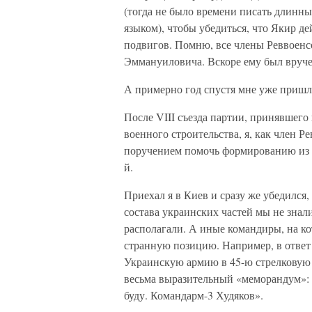
(тогда не было времени писать длинны
языком), чтобы убедиться, что Якир де
подвигов. Помню, все члены Реввоенс
Эммануиловича. Вскоре ему был вруче
А примерно год спустя мне уже пришл
После VIII съезда партии, принявшег
военного строительства, я, как член Р
поручением помочь формированию из у
й.
Приехал я в Киев и сразу же убедился,
состава украинских частей мы не знал
располагали. А иные командиры, на ко
странную позицию. Например, в ответ
Украинскую армию в 45-ю стрелковую
весьма выразительный «меморандум»: 
буду. Командарм-3 Худяков».