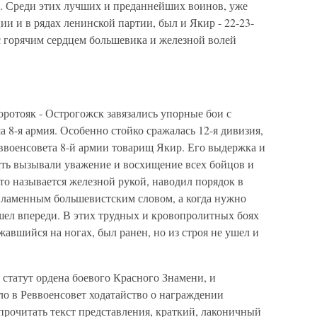
. Среди этих лучших и преданнейших воинов, уже
и и в рядах ленинской партии, был и Якир - 22-23-
с горячим сердцем большевика и железной волей
оротояк - Острогожск завязались упорные бои с
 8-я армия. Особенно стойко сражалась 12-я дивизия,
еввоенсовета 8-й армии товарищ Якир. Его выдержка и
сть вызывали уважение и восхищение всех бойцов и
то называется железной рукой, наводил порядок в
пламенным большевистским словом, а когда нужно
шел впереди. В этих трудных и кровопролитных боях
авшийся на ногах, был ранен, но из строя не ушел и
 статут ордена боевого Красного Знамени, и
ло в Реввоенсовет ходатайство о награждении
прочитать текст представления, краткий, лаконичный