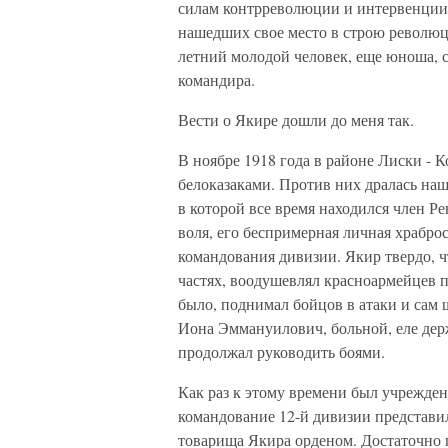
силам контрреволюции и интервенции
нашедших свое место в строю революци
летний молодой человек, еще юноша, 
командира.
Вести о Якире дошли до меня так.
В ноябре 1918 года в районе Лиски - К
белоказаками. Против них дралась наша
в которой все время находился член Р
воля, его беспримерная личная храбро
командования дивизии. Якир твердо, ч
частях, воодушевлял красноармейцев 
было, поднимал бойцов в атаки и сам 
Иона Эммануилович, больной, еле держ
продолжал руководить боями.
Как раз к этому времени был учрежден
командование 12-й дивизии представи
товарища Якира орденом. Достаточно 