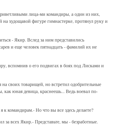
приветливыми лица-ми командиры, а один из них,
й на худощавой фигуре гимнастерке, протянул руку и
иться - Якир. Вслед за ним представились
арев и еще человек пятнадцать - фамилий их не
киру, вспомнив о его подвигах в боях под Лисками и
я на своих товарищей, но встретил одобрительные
ы, как юная девица, краснеешь... Ведь воевал по-
 я к командирам.- Но что вы все здесь делаете?
тил за всех Якир.- Представьте, мы - безработные.