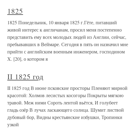
1825
1825 Понедельник, 10 января 1825 г.Гёте, питавший
живой интерес к англичанам, просил меня постепенно
представить ему всех молодых людей из Англии, сейчас,
пребывавших в Веймаре. Сегодня в пять он назначил мне
прийти с английским военным инженером, господином
X. [20], о котором я
II 1825 год
II 1825 год В июне псковские просторы Пленяют мирной
красотой: Холмов лесистых косогоры Покрыты мягкою
травой. Меж ними Сороть лентой вьётся, И голубеет
гладь озёр В лучах ласкающего солнца. Шумит листвой
дубовый бор, Видны крестьянские избушки, Тропинки
узкой