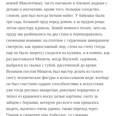
князей Максютовых, часто наезжали и близкие родные с
детьми и внучатами, кроме того, большое соседство,
словом, дом был всегда битком набит. У бабушки были
три сада, большой пруд перед домом, а за прудом роща;
летом простору вдоволь. Зимой немного теснее, зато на
пруду мы разбивались на два стана и перекидывались
снежными комьями; на плотине с сердечным замиранием
смотрели, как православный люд, стена на стену (тогда
еще не было запрету) сходился на кулачки, и я помню, как
раз расплакался Мишель, когда Василий, садовник,
выбрался из свалки с губой, рассеченной до крови.
Великим постом Мишель был мастер делать из талого
снегу человеческие фигуры в колоссальном виде; вообще
он был счастливо одарен способностями к искусствам;
уже тогда рисовал акварелью довольно порядочно и
лепил из крашеного воску целые картины; охоту за
зайцем с борзыми, которую раз всего нам пришлось
видеть, вылепил очень удачно, также переход через
Граник и сражение при Арбеллах, со слонами,