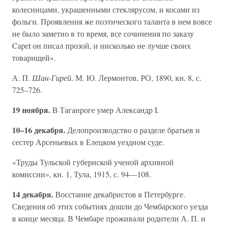
колесницами, украшенными стеклярусом, и косами из
фольги. Проявления же поэтического таланта в нем вовсе
не было заметно в то время, все сочинения по заказу
Capet он писал прозой, и нисколько не лучше своих
товарищей».
А. П.
Шан-Гирей
. М. Ю. Лермонтов, РО, 1890, кн. 8, с.
725–726.
19 ноября.
В Таганроге умер Александр I.
10–16 декабря.
Делопроизводство о разделе братьев и
сестер Арсеньевых в Елецком уездном суде.
«Труды Тульской губернской ученой архивной
комиссии», кн. 1, Тула, 1915, с. 94—108.
14 декабря.
Восстание декабристов в Петербурге.
Сведения об этих событиях дошли до Чембарского уезда
в конце месяца. В Чембаре проживали родители А. П. и