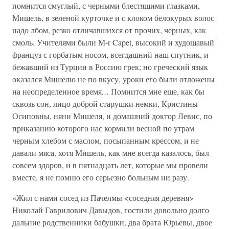
помнится смуглый, с черными блестящими глазками,
Мишель, в зеленой курточке и с клоком белокурых волос
надо лбом, резко отличавшихся от прочих, черных, как
смоль. Учителями были М-r Capet, высокий и худощавый
француз с горбатым носом, всегдашний наш спутник, и
бежавший из Турции в Россию грек; но греческий язык
оказался Мишелю не по вкусу, уроки его были отложены
на неопределенное время
…
Помнится мне еще, как бы
сквозь сон, лицо доброй старушки немки, Кристины
Осиповны, няни Мишеля, и домашний доктор Левис, по
приказанию которого нас кормили весной по утрам
черным хлебом с маслом, посыпанным крессом, и не
давали мяса, хотя Мишель, как мне всегда казалось, был
совсем здоров, и в пятнадцать лет, которые мы провели
вместе, я не помню его серьезно больным ни разу.
«Жил с нами сосед из Пачелмы <соседняя деревня>
Николай Гаврилович Давыдов, гостили довольно долго
дальние родственники бабушки, два брата Юрьевы, двое