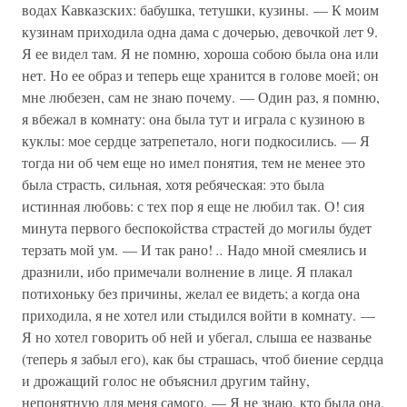
водах Кавказских: бабушка, тетушки, кузины. — К моим
кузинам приходила одна дама с дочерью, девочкой лет 9.
Я ее видел там. Я не помню, хороша собою была она или
нет. Но ее образ и теперь еще хранится в голове моей; он
мне любезен, сам не знаю почему. — Один раз, я помню,
я вбежал в комнату: она была тут и играла с кузиною в
куклы: мое сердце затрепетало, ноги подкосились. — Я
тогда ни об чем еще но имел понятия, тем не менее это
была страсть, сильная, хотя ребяческая: это была
истинная любовь: с тех пор я еще не любил так. О! сия
минута первого беспокойства страстей до могилы будет
терзать мой ум. — И так рано!
..
Надо мной смеялись и
дразнили, ибо примечали волнение в лице. Я плакал
потихоньку без причины, желал ее видеть; а когда она
приходила, я не хотел или стыдился войти в комнату. —
Я но хотел говорить об ней и убегал, слыша ее названье
(теперь я забыл его), как бы страшась, чтоб биение сердца
и дрожащий голос не объяснил другим тайну,
непонятную для меня самого. — Я не знаю, кто была она,