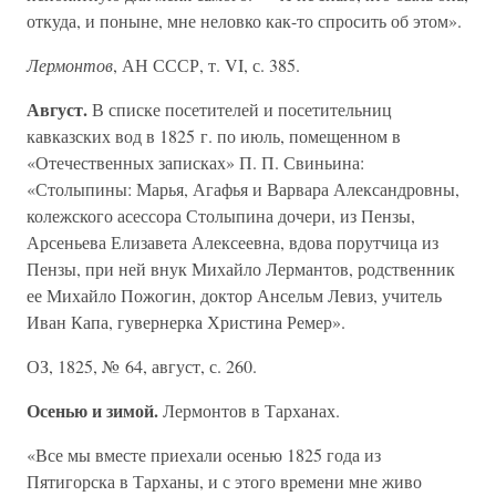
откуда, и поныне, мне неловко как-то спросить об этом».
Лермонтов
, АН СССР, т. VI, с. 385.
Август.
В списке посетителей и посетительниц
кавказских вод в 1825 г. по июль, помещенном в
«Отечественных записках» П. П. Свиньина:
«Столыпины: Марья, Агафья и Варвара Александровны,
колежского асессора Столыпина дочери, из Пензы,
Арсеньева Елизавета Алексеевна, вдова порутчица из
Пензы, при ней внук Михайло Лермантов, родственник
ее Михайло Пожогин, доктор Ансельм Левиз, учитель
Иван Капа, гувернерка Христина Ремер».
ОЗ, 1825, № 64, август, с. 260.
Осенью и зимой.
Лермонтов в Тарханах.
«Все мы вместе приехали осенью 1825 года из
Пятигорска в Тарханы, и с этого времени мне живо