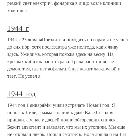
резкий свет электрич. фонарика в лицо возле клиники —
ходят два
1944 г
1944 г 23 январяПоездить и походить по горам я не успел
до сих пор, хотя послезавтра уже полгода, как я живу
здесь. Уже зима, которая похожа здесь на весну. На
крышах кибиток растет трава. Трава растет и возле
домов, там, где нет асфальта. Снег лежит час-другой и
тает. Не успел я
1944 год
1944 год 1 январяМы ушли встречать Новый год. Я
пошла к Лиле, а мама с папой к дяде Вале.Сегодня
пришли, а у нас у дверей полно обгоревших спичек.
Бежит адъютант и заявляет, что мы их утопили. Мы еще
не открыли дверь. Пошли смотреть. Вода дошла и на 1-й