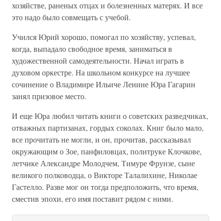
хозяйстве, раненых отцах и болезненных матерях. И все
это надо было совмещать с учебой.
Учился Юрий хорошо, помогал по хозяйству, успевал,
когда, выпадало свободное время, заниматься в
художественной самодеятельности. Начал играть в
духовом оркестре. На школьном конкурсе на лучшее
сочинение о Владимире Ильиче Ленине Юра Гагарин
занял призовое место.
И еще Юра любил читать книги о советских разведчиках,
отважных партизанах, гордых соколах. Книг было мало,
все прочитать не могли, и он, прочитав, рассказывал
окружающим о Зое, панфиловцах, политруке Клочкове,
летчике Александре Молодчем, Тимуре Фрунзе, сыне
великого полководца, о Викторе Талалихине, Николае
Гастелло. Разве мог он тогда предположить, что время,
сместив эпохи, его имя поставит рядом с ними.