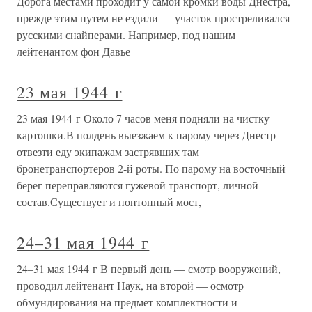
Дорога местами проходит у самой кромки воды Днестра,
прежде этим путем не ездили — участок простреливался
русскими снайперами. Например, под нашим
лейтенантом фон Давье
23 мая 1944 г
23 мая 1944 г Около 7 часов меня подняли на чистку
картошки.В полдень выезжаем к парому через Днестр —
отвезти еду экипажам застрявших там
бронетранспортеров 2-й роты. По парому на восточный
берег переправляются гужевой транспорт, личной
состав.Существует и понтонный мост,
24–31 мая 1944 г
24–31 мая 1944 г В первый день — смотр вооружений,
проводил лейтенант Наук, на второй — осмотр
обмундирования на предмет комплектности и