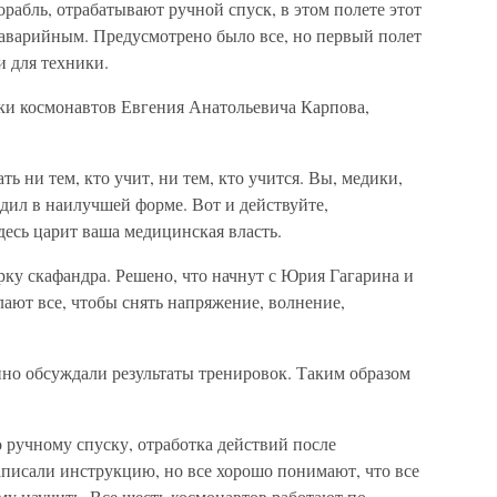
абль, отрабатывают ручной спуск, в этом полете этот
 аварийным. Предусмотрено было все, но первый полет
и для техники.
ки космонавтов Евгения Анатольевича Карпова,
 ни тем, кто учит, ни тем, кто учится. Вы, медики,
ходил в наилучшей форме. Вот и действуйте,
десь царит ваша медицинская власть.
ку скафандра. Решено, что начнут с Юрия Гагарина и
ают все, чтобы снять напряжение, волнение,
нно обсуждали результаты тренировок. Таким образом
 ручному спуску, отработка действий после
написали инструкцию, но все хорошо понимают, что все
ему научить. Все шесть космонавтов работают по