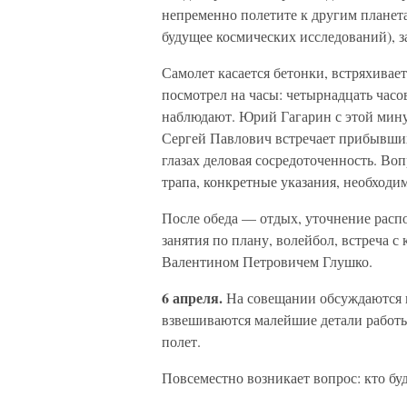
непременно полетите к другим планет
будущее космических исследований), з
Самолет касается бетонки, встряхивает
посмотрел на часы: четырнадцать часов
наблюдают. Юрий Гагарин с этой мину
Сергей Павлович встречает прибывших
глазах деловая сосредоточенность. Воп
трапа, конкретные указания, необходи
После обеда — отдых, уточнение распо
занятия по плану, волейбол, встреча 
Валентином Петровичем Глушко.
6 апреля.
На совещании обсуждаются в
взвешиваются малейшие детали работы
полет.
Повсеместно возникает вопрос: кто бу