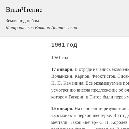
ВикиЧтение
Земля под небом
Митрошенков Виктор Анатольевич
1961 год
1961 год
17 января.
В отряде начались экзамены
Волынкин, Карпов, Феоктистов, Сисак
Н. П. Каманина. Все экзаменуемые по
усмотрению внесла предложение об оч
котором Гагарин и Титов были первым
25 января.
На основании результатов 
«космонавт» первой шестерке. В эти д
мечтали. Такой «вечер» С. П. Королёв
времени не будет», — сказал он. В эт