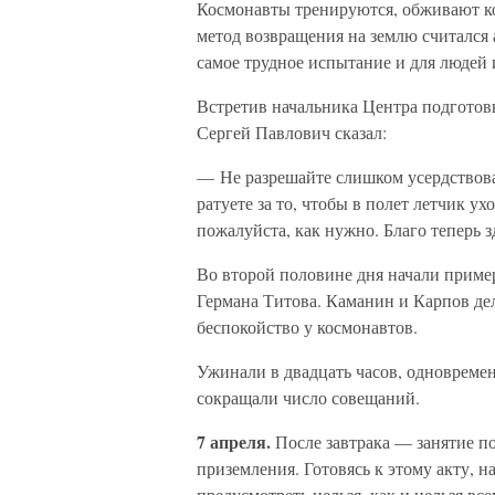
Космонавты тренируются, обживают кор
метод возвращения на землю считался
самое трудное испытание и для людей 
Встретив начальника Центра подготов
Сергей Павлович сказал:
— Не разрешайте слишком усердствовать
ратуете за то, чтобы в полет летчик у
пожалуйста, как нужно. Благо теперь з
Во второй половине дня начали пример
Германа Титова. Каманин и Карпов дел
беспокойство у космонавтов.
Ужинали в двадцать часов, одновреме
сокращали число совещаний.
7 апреля.
После завтрака — занятие по
приземления. Готовясь к этому акту, 
предусмотреть нельзя, как и нельзя вс