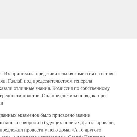
. Их принимала представительная комиссия в составе:
ян, Галлай под председательством генерала
казали отличные знания. Комиссия по собственному
ередности полетов. Она предложила порядок, при
и.
сданных экзаменов было присвоено звание
ни много говорили о будущих полетах, фантазировали,
 предложил провести у него дома. «А то другого
от день, с некоторым опозданием, Сергей Павлович