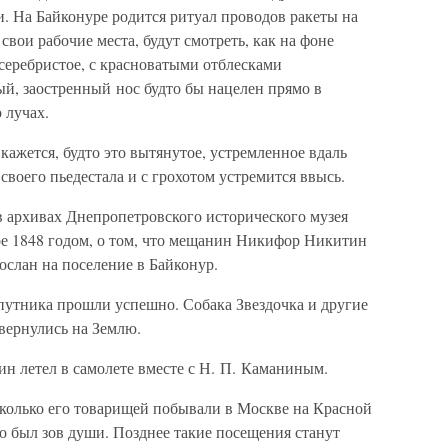
и. На Байконуре родится ритуал проводов ракеты на
свои рабочие места, будут смотреть, как на фоне
серебристое, с красноватыми отблесками
ый, заостренный нос будто бы нацелен прямо в
 лучах.
кажется, будто это вытянутое, устремленное вдаль
 своего пьедестала и с грохотом устремится ввысь.
в архивах Днепропетровского исторического музея
е 1848 годом, о том, что мещанин Никифор Никитин
ослан на поселение в Байконур.
спутника прошли успешно. Собака Звездочка и другие
вернулись на Землю.
н летел в самолете вместе с Н. П. Каманиным.
олько его товарищей побывали в Москве на Красной
о был зов души. Позднее такие посещения станут