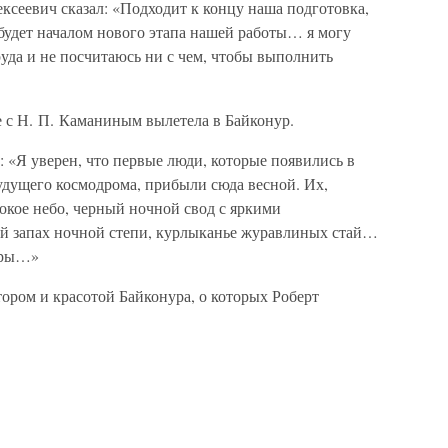
ксеевич сказал: «Подходит к концу наша подготовка,
 будет началом нового этапа нашей работы… я могу
руда и не посчитаюсь ни с чем, чтобы выполнить
е с Н. П. Каманиным вылетела в Байконур.
 «Я уверен, что первые люди, которые появились в
будущего космодрома, прибыли сюда весной. Их,
окое небо, черный ночной свод с яркими
й запах ночной степи, курлыканье журавлиных стай…
овры…»
ром и красотой Байконура, о которых Роберт