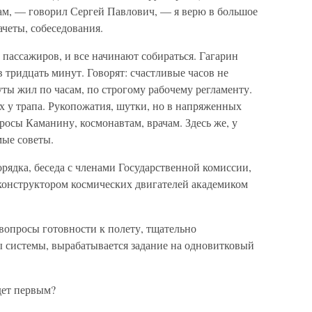
ам, — говорил Сергей Павлович, — я верю в большое
ачеты, собеседования.
 пассажиров, и все начинают собираться. Гагарин
 тридцать минут. Говорят: счастливые часов не
ты жил по часам, по строгому рабочему регламенту.
 у трапа. Рукопожатия, шутки, но в напряженных
росы Каманину, космонавтам, врачам. Здесь же, у
мые советы.
рядка, беседа с членами Государственной комиссии,
с конструктором космических двигателей академиком
опросы готовности к полету, тщательно
 системы, вырабатывается задание на одновитковый
дет первым?