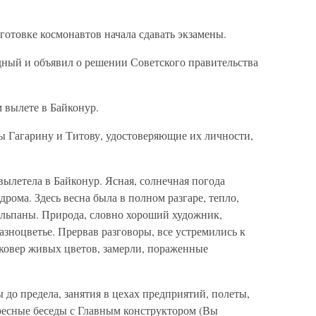
готовке космонавтов начала сдавать экзамены.
дный и объявил о решении Советского правительства
м вылете в Байконур.
 Гагарину и Титову, удостоверяющие их личности,
ылетела в Байконур. Ясная, солнечная погода
рома. Здесь весна была в полном разгаре, тепло,
юльпаны. Природа, словно хороший художник,
разноцветье. Прервав разговоры, все устремились к
ковер живых цветов, замерли, пораженные
до предела, занятия в цехах предприятий, полеты,
ресные беседы с Главным конструктором (Вы