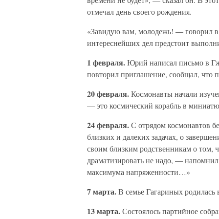
отмечал день своего рождения.
«Завидую вам, молодежь! — говорил в
интереснейших дел предстоит выполни
1 февраля.
Юрий написал письмо в Гжа
повторил приглашение, сообщал, что п
20 февраля.
Космонавты начали изуче
— это космический корабль в миниатюр
24 февраля.
С отрядом космонавтов б
близких и далеких задачах, о заверше
своим близким родственникам о том, ч
драматизировать не надо, — напомнил
максимума напряженности…»
7 марта.
В семье Гагариных родилась в
13 марта.
Состоялось партийное собра