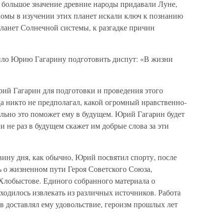
е большое значение древние народы придавали Луне,
омы в изучении этих планет искали ключ к познанию
ланет Солнечной системы, к разгадке причин
ло Юрию Гагарину подготовить диспут: «В жизни
ий Гагарин для подготовки и проведения этого
гда никто не предполагал, какой огромный нравственно-
сильно это поможет ему в будущем. Юрий Гагарин будет
и не раз в будущем скажет им добрые слова за эти
ину дня, как обычно, Юрий посвятил спорту, после
ь о жизненном пути Героя Советского Союза,
 Хлобыстове. Единого собранного материала о
ходилось извлекать из различных источников. Работа
в доставлял ему удовольствие, героизм прошлых лет