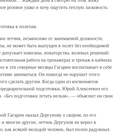
твое розовое ушко и хочу ощутить теплую ласковость
отовка к полетам.
ин летчик, независимо от занимаемой должности,
ты, не может быть выпущен в полет без необходимой
 допускает новизны, новаторства, волевых решений:
остоятельная работа на тренажерах и тренаж в кабинах
но в эти северные месяцы Гагарин воспитывает в себе
етами заниматься. Он никогда не нарушит этого
ого сделать другим. Когда один из космонавтов
предварительной подготовки, Юрий Алексеевич его
в. «Без подготовки летать нельзя», — объяснит он свои
вой Гагарин оказал Дергунову о скором, по его
 и многие другие, летчик Дергунов не верил в
 но, как всякий молодой человек, был полон радужных