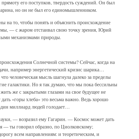
 прямоту его поступков, твердость суждений. Он был
гарина, но он не был его единомышленником.
ны на то, чтобы понять и объяснить происхождение
емы, — с жаром отстаивал свою точку зрения, Юрий
жными механизмами природы.
 происхождения Солнечной системы? Сейчас, когда на
адачи, например энергетический кризис шарика…
 что человеческая мысль шагнула далеко за пределы
гие галактики. Но я так думаю, что мы пока бессильны
 жить же с закрытыми глазами на свое будущее не
т дать «горы хлеба» это весьма важно. Ведь хорошо
 один миллиард людей голодает…
уки, — возразил ему Гагарин. — Космос может дать
я — ты говорил образно, по Циолковскому;
орогу всем направлениям: и теоретическим, и