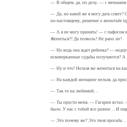
— В общем, да, по делу, — с меньшим 
— Да, но какой же я могу дать совет?
по-настоящему, решение о женитьбе п
— А я не могу принять! — с пафосом в
Жениться?! Да позволь? Не рано ли?
— Но ведь она ждет ребенка? — недо
исковерканные судьбы получаются? А
— Ну и что! Нельзя же жениться на к
— На каждой женщине нельзя, да про
— Так то на любимой…
— Ты прости меня, — Гагарин встал. —
было. У нас с тобой все разное… И ещ
— Это почему же? Это твоя просьба…