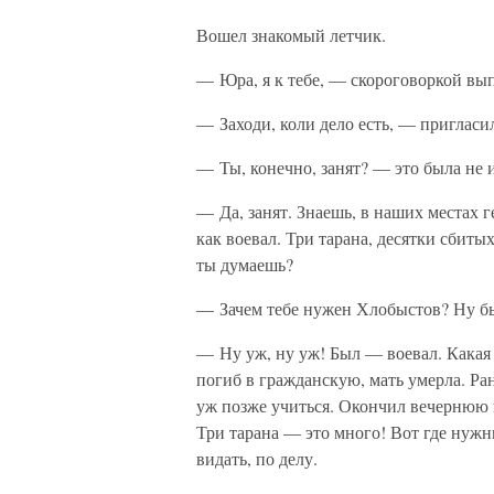
Вошел знакомый летчик.
— Юра, я к тебе, — скороговоркой вып
— Заходи, коли дело есть, — приглас
— Ты, конечно, занят? — это была не и
— Да, занят. Знаешь, в наших местах 
как воевал. Три тарана, десятки сбиты
ты думаешь?
— Зачем тебе нужен Хлобыстов? Ну бы
— Ну уж, ну уж! Был — воевал. Какая 
погиб в гражданскую, мать умерла. Ран
уж позже учиться. Окончил вечернюю
Три тарана — это много! Вот где нужны
видать, по делу.