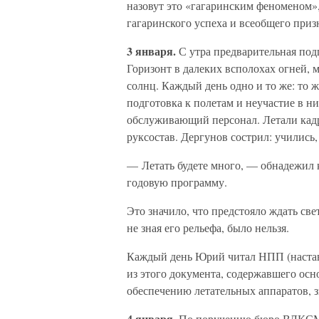
назовут это «гагаринским феноменом»,
гагаринского успеха и всеобщего приз
3 января.
С утра предварительная подг
Горизонт в далеких всполохах огней, 
солнц. Каждый день одно и то же: то же
подготовка к полетам и неучастие в н
обслуживающий персонал. Летали кадр
руксостав. Дергунов сострил: учились,
— Летать будете много, — обнадежил 
годовую программу.
Это значило, что предстояло ждать све
не зная его рельефа, было нельзя.
Каждый день Юрий читал НПП (настав
из этого документа, содержавшего ос
обеспечению летательных аппаратов, з
4 января.
По поручению бюро ВЛКСМ 