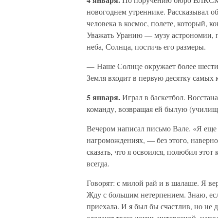
новогоднем утреннике. Рассказывал об
человека в космос, полете, который, к
Уважать Уранию — музу астрономии, п
неба, Солнца, постичь его размеры.
— Наше Солнце окружает более шестис
Земля входит в первую десятку самых 
5 января.
Играл в баскетбол. Восстан
команду, возвращая ей былую (училищн
Вечером написал письмо Вале. «Я еще
нагромождениях, — без этого, наверное
сказать, что я освоился, полюбил этот 
всегда.
Говорят: с милой рай и в шалаше. Я ве
Жду с большим нетерпением. Знаю, если
приехала. И я был бы счастлив, но не 
сделают твою жизнь интересной, напо