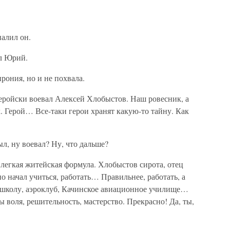
алил он.
ил Юрий.
рония, но и не похвала.
геройски воевал Алексей Хлобыстов. Наш ровесник, а
х. Герой… Все-таки герои хранят какую-то тайну. Как
л, ну воевал? Ну, что дальше?
легкая житейская формула. Хлобыстов сирота, отец
о начал учиться, работать… Правильнее, работать, а
 школу, аэроклуб, Качинское авиационное училище…
 воля, решительность, мастерство. Прекрасно! Да, ты,