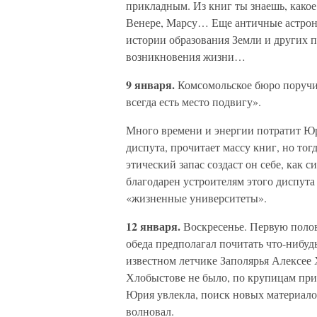
прикладным. Из книг ты знаешь, како
Венере, Марсу… Еще античные астрон
истории образования Земли и других п
возникновения жизни…
9 января.
Комсомольское бюро поручи
всегда есть место подвигу».
Много времени и энергии потратит Юр
диспута, прочитает массу книг, но то
этический запас создаст он себе, как 
благодарен устроителям этого диспута 
«жизненные университеты».
12 января.
Воскресенье. Первую полов
обеда предполагал почитать что-нибуд
известном летчике Заполярья Алексее
Хлобыстове не было, по крупицам при
Юрия увлекла, поиск новых материало
волновал.