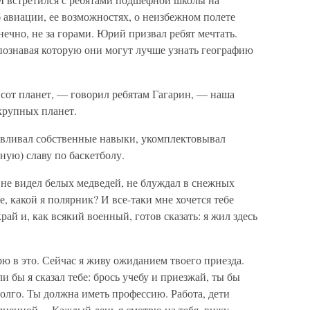
 авиации, ее возможностях, о неизбежном полете
онечно, не за горами. Юрий призвал ребят мечтать.
ознавая которую они могут лучше узнать географию
от планет, — говорил ребятам Гагарин, — наша
крупных планет.
авливал собственные навыки, укомплектовывал
ую) славу по баскетболу.
 не видел белых медведей, не блуждал в снежных
, какой я полярник? И все-таки мне хочется тебе
край и, как всякий военный, готов сказать: я жил здесь
рю в это. Сейчас я живу ожиданием твоего приезда.
 бы я сказал тебе: брось учебу и приезжай, ты бы
долго. Ты должна иметь профессию. Работа, дети
лненной… Каждый день я смотрю на тебя, вижу