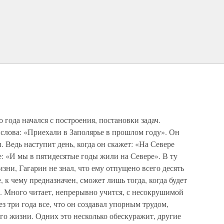
года начался с построения, постановки задач.
лова: «Приехали в Заполярье в прошлом году». Он
 Ведь наступит день, когда он скажет: «На Севере
е: «И мы в пятидесятые годы жили на Севере». В ту
зни, Гагарин не знал, что ему отпущено всего десять
, к чему предназначен, сможет лишь тогда, когда будет
. Много читает, непрерывно учится, с несокрушимой
з три года все, что он создавал упорным трудом,
его жизни. Одних это несколько обескуражит, другие