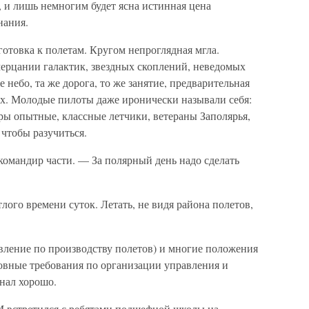
 и лишь немногим будет ясна истинная цена
нания.
отовка к полетам. Кругом непроглядная мгла.
мерцании галактик, звездных скоплений, неведомых
 небо, та же дорога, то же занятие, предварительная
их. Молодые пилоты даже иронически называли себя:
ы опытные, классные летчики, ветераны Заполярья,
 чтобы разучиться.
командир части. — За полярный день надо сделать
тлого времени суток. Летать, не видя района полетов,
ление по производству полетов) и многие положения
новные требования по организации управления и
нал хорошо.
встретился с ребятами подшефной школы на