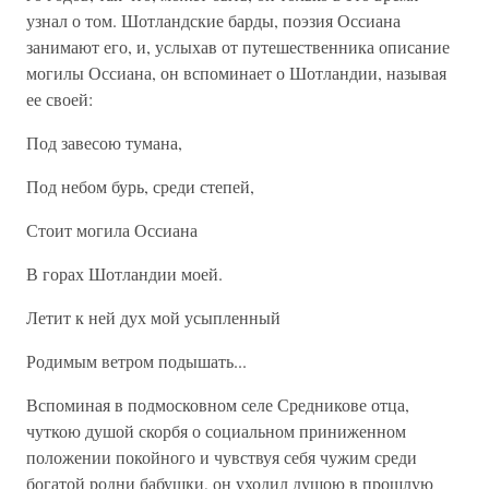
узнал о том. Шотландские барды, поэзия Оссиана
занимают его, и, услыхав от путешественника описание
могилы Оссиана, он вспоминает о Шотландии, называя
ее своей:
Под завесою тумана,
Под небом бурь, среди степей,
Стоит могила Оссиана
В горах Шотландии моей.
Летит к ней дух мой усыпленный
Родимым ветром подышать...
Вспоминая в подмосковном селе Средникове отца,
чуткою душой скорбя о социальном приниженном
положении покойного и чувствуя себя чужим среди
богатой родни бабушки, он уходил душою в прошлую