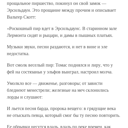
прощальное пиршество, покинул он свой замок —
Эрсильдаун. Это прощание между прочим и описывает
Вальтер Скотт:
«Роскошный пир вдет в Эрсильдаунс. В старинном зале
Лермонта сидят и рыцари, и дамы в пышных платьях.
Музыки звуки, песни раздаются, и нет в вине и эле
недостатка.
Вот смолк веселый пир: Томас поднялся и лиру, что у
фей на состязаньи у эльфов выиграл, настроил молча.
Умолкло все — движенье, разговоры; от зависти
бледнеют менестрели; железные на меч склонились
лорды и слушают:
И льется песня барда, пророка вещего: в грядущие века
не отыскать певца, который смог бы ту песню повторить.
Ее обрывки несутся вдаль, вдаль по реке времен, как