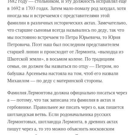
1682 году — стольником, и эту должность исправлял еще
в 1692 и 1703 годах. Затем мало-помалу род захудал, хотя
иногда мы и встречаемся с представителями этой
фамилии в различных исторических актах. Замечательно,
что старшие сыновья всегда назывались по деду, так что
мы постоянно встречаем то Петра Юрьевича, то Юрия
Петровича. Поэт наш был последним представителем
старшей линии и происходит от Лермонта, «выходца из
Шкотской земли», в восьмом колене. По традициям
семьи, он должен бы назваться по отцу — Петром, но
бабушка Арсеньева настояла на том, чтоб его назвали
Михаилом — по деду с материнской стороны.
Фамилия Лермонтова должна официально писаться через
а — потому, что так записана эта фамилия в актах и
гербовнике. Правильнее же писать через о, как пишется
шотландская ветвь. Если родоначальника русских
Лермонтовых, шотландца Лермонта, в древних актах
пишут через а, то это можно объяснить московским