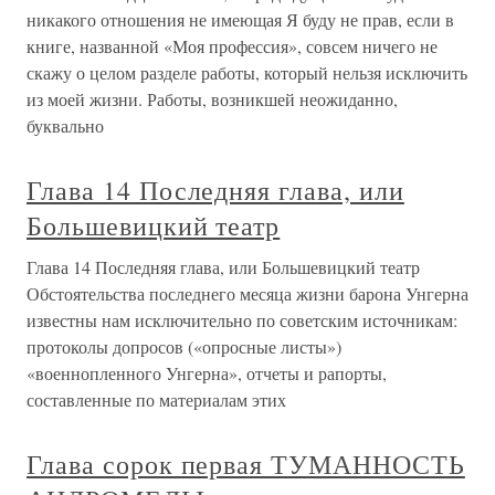
Глава 10. ОТЩЕПЕНСТВО – 1969 (Первая глава о
Бродском) Вопрос о том, почему у нас не печатают
стихов ИБ – это во прос не об ИБ, но о русской культуре,
о ее уровне. То, что его не печатают, – трагедия не его, не
только его, но и читателя – не в том смысле, что тот не
прочтет еще
Глава 29. ГЛАВА ЭПИГРАФОВ
Глава 29. ГЛАВА ЭПИГРАФОВ Так вот она – настоящая
С таинственным миром связь! Какая тоска щемящая,
Какая беда стряслась! Мандельштам Все злые случаи на
мя вооружились!.. Сумароков Иногда нужно иметь
противу себя озлобленных. Гоголь Иного выгоднее иметь
в числе врагов,
Глава 30. УТЕШЕНИЕ В СЛЕЗАХ
Глава последняя, прощальная,