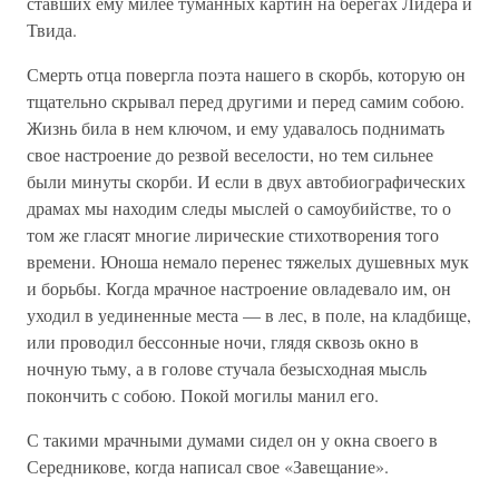
ставших ему милее туманных картин на берегах Лидера и
Твида.
Смерть отца повергла поэта нашего в скорбь, которую он
тщательно скрывал перед другими и перед самим собою.
Жизнь била в нем ключом, и ему удавалось поднимать
свое настроение до резвой веселости, но тем сильнее
были минуты скорби. И если в двух автобиографических
драмах мы находим следы мыслей о самоубийстве, то о
том же гласят многие лирические стихотворения того
времени. Юноша немало перенес тяжелых душевных мук
и борьбы. Когда мрачное настроение овладевало им, он
уходил в уединенные места — в лес, в поле, на кладбище,
или проводил бессонные ночи, глядя сквозь окно в
ночную тьму, а в голове стучала безысходная мысль
покончить с собою. Покой могилы манил его.
С такими мрачными думами сидел он у окна своего в
Середникове, когда написал свое «Завещание».