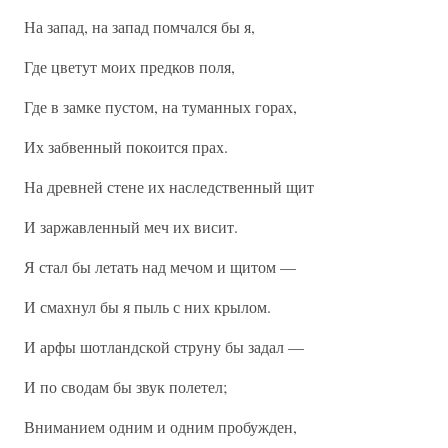
На запад, на запад помчался бы я,
Где цветут моих предков поля,
Где в замке пустом, на туманных горах,
Их забвенный покоится прах.
На древней стене их наследственный щит
И заржавленный меч их висит.
Я стал бы летать над мечом и щитом —
И смахнул бы я пыль с них крылом.
И арфы шотландской струну бы задал —
И по сводам бы звук полетел;
Вниманием одним и одним пробужден,