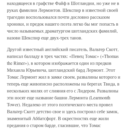
находящееся в графстве Файф в Шотландии, но уже не в
руках фамилии Лермонтов. Шекспир в известной своей
трагедии воспользовался почти дословно рассказом
хроники, и предок нашего поэта легко бы мог попасть в
число называемых драматургом шотландских фамилий,
назови Шекспир еще двух-трех танов.
Другой известный английский писатель, Вальтер Скотт,
написал балладу в трех частях: «Певец Томас» («Thomas
the Rimer»), в котором изображается один из предков
Михаила Юрьевича, шотландский бард Лермонт. Этот
Томас Лермонт жил в замке своем, развалины которого и
теперь еще живописно расположены на берегах Твида, в
нескольких милях от слияния его с Лидером. Развалины
эти носят еще название башни Лермонта (Learmonth
Tower). Недалеко от этого поэтического места провел
Вальтер Скотт детство свое и здесь построил себе замок,
знаменитый Аббатсфорт. В окрестностях еще жили
предания о старом барде, гласившие, что Томас