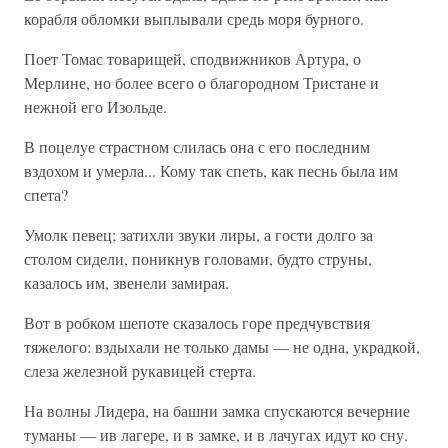
корабля обломки выплывали средь моря бурного.
Поет Томас товарищей, сподвижников Артура, о
Мерлине, но более всего о благородном Тристане и
нежной его Изольде.
В поцелуе страстном слилась она с его последним
вздохом и умерла... Кому так спеть, как песнь была им
спета?
Умолк певец; затихли звуки лиры, а гости долго за
столом сидели, поникнув головами, будто струны,
казалось им, звенели замирая.
Вот в робком шепоте сказалось горе предчувствия
тяжелого: вздыхали не только дамы — не одна, украдкой,
слеза железной рукавицей стерта.
На волны Лидера, на башни замка спускаются вечерние
туманы — ив лагере, и в замке, и в лачугах идут ко сну.