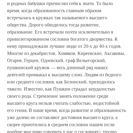
и родных бабушки причислял себя к знати. То было
время, когда образованность главным образом
встречалась в кружках так называемого высшего
общества. Дорого обходилось тогда развитие,
образование. Его встречали почти исключительно в
привилегированном сословии богатого дворянства. К
нему принадлежали лучшие люди от 20-х до 40-х годов.
Многие из декабристов, Хомяков, Киреевские, Аксаковы,
Огарев, Герцен, Одоевский, граф Вельегорский,
пушкинский кружок — весь длинный ряд наших
деятелей примыкал к высшему слою. Людям из бедного
или среднего сословия, как Белинский, приходилось
тяжело. Известно, как Пушкин страдал захудалостью
своего рода. Стремление занять положение среди
высшего круга нельзя считать слабостью, недостойной
его гения. В наше время, когда развитие и образованность
уже далеко не составляют достояния высшего круга, а
скорее приютились в среднем сословии нашем (если
вообще мыслимо говорить у нас о сословиях), трудно