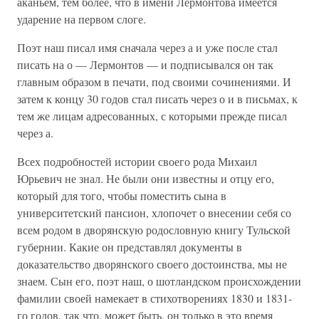
аканьем, тем более, что в имени Лермонтова имеется
ударение на первом слоге.
Поэт наш писал имя сначала через а и уже после стал
писать на о — Лермонтов — и подписывался он так
главным образом в печати, под своими сочинениями. И
затем к концу 30 годов стал писать через о и в письмах, к
тем же лицам адресованных, с которыми прежде писал
через а.
Всех подробностей истории своего рода Михаил
Юрьевич не знал. Не были они известны и отцу его,
который для того, чтобы поместить сына в
университетский пансион, хлопочет о внесении себя со
всем родом в дворянскую родословную книгу Тульской
губернии. Какие он представлял документы в
доказательство дворянского своего достоинства, мы не
знаем. Сын его, поэт наш, о шотландском происхождении
фамилии своей намекает в стихотворениях 1830 и 1831-
го годов, так что, может быть, он только в это время