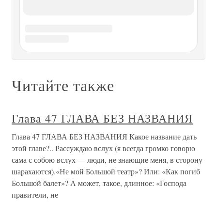
Глава 14 Последняя глава, или
Большевицкий театр
Глава 14 Последняя глава, или Большевицкий театр
Обстоятельства последнего месяца жизни барона Унгерна
известны нам исключительно по советским источникам:
протоколы допросов («опросные листы»)
«военнопленного Унгерна», отчеты и рапорты,
составленные по материалам этих
Глава сорок первая ТУМАННОСТЬ
АНДРОМЕДЫ:
ВОССТАНОВЛЕННАЯ ГЛАВА
Глава сорок первая ТУМАННОСТЬ АНДРОМЕДЫ:
ВОССТАНОВЛЕННАЯ ГЛАВА Адриан, старший из
братьев Горбовых, появляется в самом начале романа, в
первой главе, и о нем рассказывается в заключительных