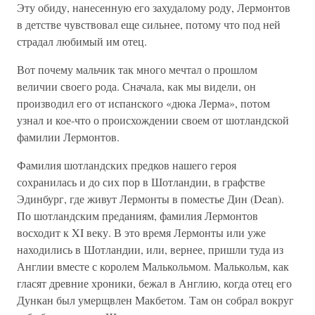
Эту обиду, нанесенную его захудалому роду, Лермонтов
в детстве чувствовал еще сильнее, потому что под ней
страдал любимый им отец.
Вот почему мальчик так много мечтал о прошлом
величии своего рода. Сначала, как мы видели, он
производил его от испанского «дюка Лерма», потом
узнал и кое-что о происхождении своем от шотландской
фамилии Лермонтов.
Фамилия шотландских предков нашего героя
сохранилась и до сих пор в Шотландии, в графстве
Эдинбург, где живут Лермонты в поместье Дин (Dean).
По шотландским преданиям, фамилия Лермонтов
восходит к XI веку. В это время Лермонты или уже
находились в Шотландии, или, вернее, пришли туда из
Англии вместе с королем Малькольмом. Малькольм, как
гласят древние хроники, бежал в Англию, когда отец его
Дункан был умерщвлен Макбетом. Там он собрал вокруг