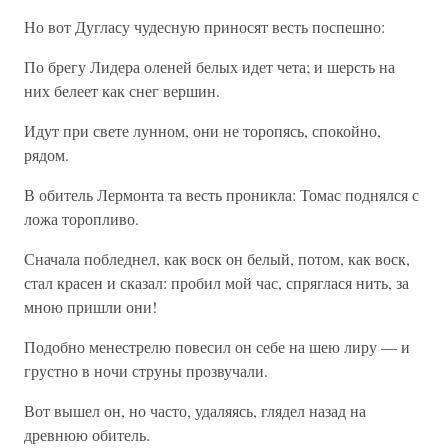
Но вот Дугласу чудесную приносят весть поспешно:
По брегу Лидера оленей белых идет чета; и шерсть на
них белеет как снег вершин.
Идут при свете лунном, они не торопясь, спокойно,
рядом.
В обитель Лермонта та весть проникла: Томас поднялся с
ложа торопливо.
Сначала побледнел, как воск он белый, потом, как воск,
стал красен и сказал: пробил мой час, спряглася нить, за
мною пришли они!
Подобно менестрелю повесил он себе на шею лиру — и
грустно в ночи струны прозвучали.
Вот вышел он, но часто, удаляясь, глядел назад на
древнюю обитель.