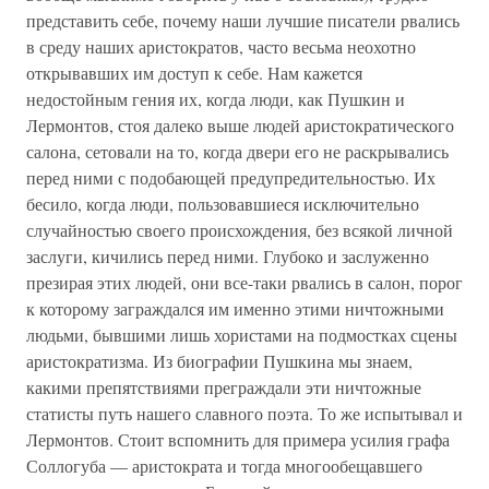
представить себе, почему наши лучшие писатели рвались
в среду наших аристократов, часто весьма неохотно
открывавших им доступ к себе. Нам кажется
недостойным гения их, когда люди, как Пушкин и
Лермонтов, стоя далеко выше людей аристократического
салона, сетовали на то, когда двери его не раскрывались
перед ними с подобающей предупредительностью. Их
бесило, когда люди, пользовавшиеся исключительно
случайностью своего происхождения, без всякой личной
заслуги, кичились перед ними. Глубоко и заслуженно
презирая этих людей, они все-таки рвались в салон, порог
к которому заграждался им именно этими ничтожными
людьми, бывшими лишь хористами на подмостках сцены
аристократизма. Из биографии Пушкина мы знаем,
какими препятствиями преграждали эти ничтожные
статисты путь нашего славного поэта. То же испытывал и
Лермонтов. Стоит вспомнить для примера усилия графа
Соллогуба — аристократа и тогда многообещавшего