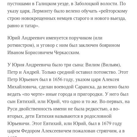
пустошами в Галицком уезде, в Заболоцкой волости. По
указу царя, Лермонту было велено обучать «рейторскому
строю новокрещенных немцев старого и нового выезда,
равно и татар».
Юрий Андреевич именуется поручиком (или
ротмистром), и уговор с ним был заключен боярином
Иваном Борисовичем Черкасским.
У Юрия Андреевича было три сына: Вилим (Вильям),
Петр и Андрей. Только средний оставил потомство. Этот
Петр Юрьевич был в 1656 году, указом царя Алексея
Михайловича, сделан воеводой Саранска, да велено было
ведать «по черте» иные города и пригородки. У него был
сын Евтихий, или Юрий, что одно и то же. Во-первых, на
Руси двойственность имени не была редкостью, а во-
вторых, дети Евтихия называются в родословной
Юрьевичи. Этот Евтихий, или Юрий, был в 1679 году
царем Федором Алексеевичем пожалован стряпчим, а в