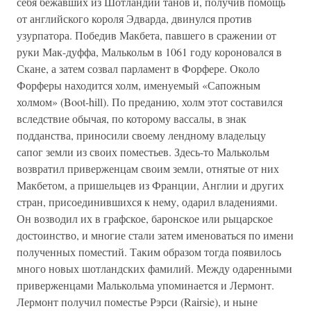
себя бежавших из Шотландии танов и, получив помощь
от английского короля Эдварда, двинулся против
узурпатора. Победив Макбета, павшего в сражении от
руки Мак-дуффа, Малькольм в 1061 году короновался в
Скане, а затем созвал парламент в Форфере. Около
Форферы находится холм, именуемый «Сапожным
холмом» (Boot-hill). По преданию, холм этот составился
вследствие обычая, по которому вассалы, в знак
подданства, приносили своему лендному владельцу
сапог земли из своих поместьев. Здесь-то Малькольм
возвратил приверженцам своим земли, отнятые от них
Макбетом, а пришельцев из Франции, Англии и других
стран, присоединившихся к нему, одарил владениями.
Он возводил их в графское, баронское или рыцарское
достоинство, и многие стали затем именоваться по имени
полученных поместий. Таким образом тогда появилось
много новых шотландских фамилий. Между одаренными
приверженцами Малькольма упоминается и Лермонт.
Лермонт получил поместье Рэрси (Rairsie), и ныне