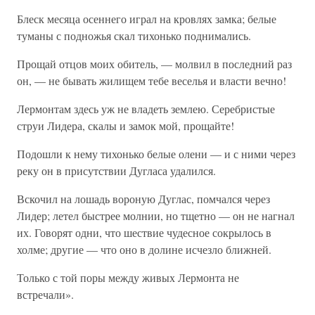
Блеск месяца осеннего играл на кровлях замка; белые
туманы с подножья скал тихонько поднимались.
Прощай отцов моих обитель, — молвил в последний раз
он, — не бывать жилищем тебе веселья и власти вечно!
Лермонтам здесь уж не владеть землею. Серебристые
струи Лидера, скалы и замок мой, прощайте!
Подошли к нему тихонько белые олени — и с ними через
реку он в присутствии Дугласа удалился.
Вскочил на лошадь вороную Дуглас, помчался через
Лидер; летел быстрее молнии, но тщетно — он не нагнал
их. Говорят одни, что шествие чудесное сокрылось в
холме; другие — что оно в долине исчезло ближней.
Только с той поры между живых Лермонта не
встречали».