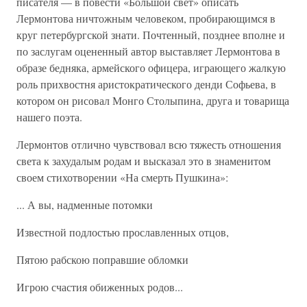
писателя — в повести «Большой свет» описать
Лермонтова ничтожным человеком, пробирающимся в
круг петербургской знати. Почтенный, позднее вполне и
по заслугам оцененный автор выставляет Лермонтова в
образе бедняка, армейского офицера, играющего жалкую
роль прихвостня аристократического денди Софьева, в
котором он рисовал Монго Столыпина, друга и товарища
нашего поэта.
Лермонтов отлично чувствовал всю тяжесть отношения
света к захудалым родам и высказал это в знаменитом
своем стихотворении «На смерть Пушкина»:
... А вы, надменные потомки
Известной подлостью прославленных отцов,
Пятою рабскою поправшие обломки
Игрою счастия обиженных родов...