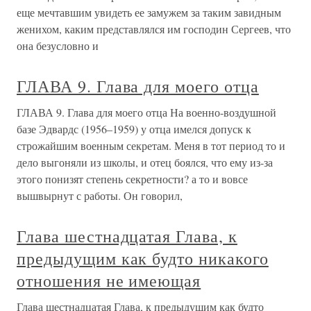
разные толки. Недоучившийся студент, выгнанный из
университета за неспособностью, горький пьяница,
который пишет свои статьи не выходя из запоя…
Правдой было лишь то, что
Глава VI. ГЛАВА РУССКОЙ
МУЗЫКИ
Глава VI. ГЛАВА РУССКОЙ МУЗЫКИ Теперь мне
кажется, что история всего мира разделяется на два
периода, — подтрунивал над собой Петр Ильич в письме
к племяннику Володе Давыдову: — первый период все
то, что произошло от сотворения мира до сотворения
«Пиковой дамы». Второй
Глава 10. ОТЩЕПЕНСТВО – 1969
(Первая глава о Бродском)