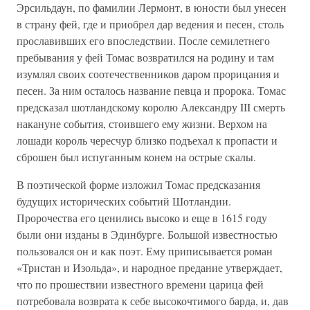
Эрсильдаун, по фамилии Лермонт, в юности был унесен
в страну фей, где и приобрел дар ведения и песен, столь
прославивших его впоследствии. После семилетнего
пребывания у фей Томас возвратился на родину и там
изумлял своих соотечественников даром прорицания и
песен. За ним осталось название певца и пророка. Томас
предсказал шотландскому королю Александру III смерть
накануне события, стоившего ему жизни. Верхом на
лошади король чересчур близко подъехал к пропасти и
сброшен был испуганным конем на острые скалы.
В поэтической форме изложил Томас предсказания
будущих исторических событий Шотландии.
Пророчества его ценились высоко и еще в 1615 году
были они изданы в Эдинбурге. Большой известностью
пользовался он и как поэт. Ему приписывается роман
«Тристан и Изольда», и народное предание утверждает,
что по прошествии известного времени царица фей
потребовала возврата к себе высокочтимого барда, и, дав