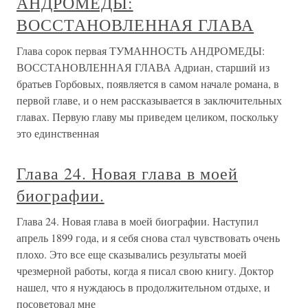
прощающая и жалостливая
Глава 30. УТЕШЕНИЕ В СЛЕЗАХ Глава последняя,
прощальная, прощающая и жалостливая Я воображаю,
что я скоро умру: мне иногда кажется, что все вокруг
меня со мною прощается. Тургенев Вникнем во все это
хорошенько, и вместо негодования сердце наше
исполнится искренним
Глава Десятая Нечаянная глава
Глава Десятая Нечаянная глава Все мои главные мысли
приходили вдруг, нечаянно. Так и эта. Я читал
рассказы Ингеборг Бахман. И вдруг почувствовал, что
смертельно хочу сделать эту женщину счастливой. Она
уже умерла. Я не видел никогда ее портрета.
Единственная чувственная