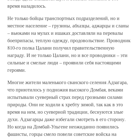
время наладилось.
Не только бойцы транспортных подразделений, но и
местное население – грузины, абхазцы, аджарцы и сланы
– вьюками на мулах и ишаках доставляли на перевалы
боеприпасы, теплую одежду, продовольствие. Проводник
810-го полка Цалани получил правительственную
награду. И не только Цалани, но и все проводники – эти
сильные и смелые люди – проявили себя настоящими
героями.
Многие жители маленького сванского селения Адзагара,
что приютилось у подножия высокого Домбая, веками
испытывали суеверный страх перед грозными силами
природы. Они не ходили к хребту зимой, так как в это
время на нем, но суеверной традиции, беснуются злые
духи. Адзагарцы даже избегали смотреть в его сторону.
Но когда на Домбай-Ульгене неожиданно появились
фашисты, горцы смело повели советские войска на