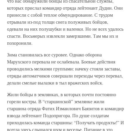
что нас обнаружили бойцы из спасательной службы,
которых прислал командир отряда лейтенант Дудин. Они
принесли с собой теплое обмундирование. С трудом
отрывали из-под толщи снега полуживых бойцов,
одевали на них полушубки и валенки. Но не всех удалось
спасти. Восьмерых извлекли замерзшими. Там мы их и
похоронили.
Зима становилась все суровее. Однако оборона
Марухского перевала не ослабевала. Боевые действия
проводились мелкими группами: начеку стояли заставы,
отряды автоматчиков совершали переходы через перевал,
делали смелые вылазки в тыл вражеских войск.
Жили бойцы в землянках, в которых почти постоянно
горели костры. В “старшинской” землянке жили
старшина отряда Фатих Измаилович Баязитов и командир
взвода лейтенант Подопригора. По душе солдатам
приходилась команда старшины: “Получать продукты!” И
всегда здесь слышался шум и веселье. Питание в это