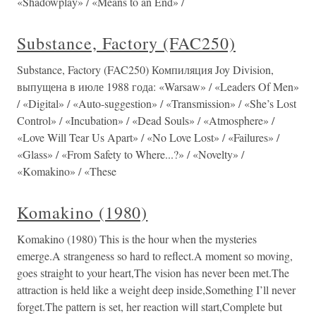
«Shadowplay» / «Means to an End» /
Substance, Factory (FAC250)
Substance, Factory (FAC250) Компиляция Joy Division,
выпущена в июле 1988 года: «Warsaw» / «Leaders Of Men»
/ «Digital» / «Auto-suggestion» / «Transmission» / «She’s Lost
Control» / «Incubation» / «Dead Souls» / «Atmosphere» /
«Love Will Tear Us Apart» / «No Love Lost» / «Failures» /
«Glass» / «From Safety to Where...?» / «Novelty» /
«Komakino» / «These
Komakino (1980)
Komakino (1980) This is the hour when the mysteries
emerge.A strangeness so hard to reflect.A moment so moving,
goes straight to your heart,The vision has never been met.The
attraction is held like a weight deep inside,Something I’ll never
forget.The pattern is set, her reaction will start,Complete but