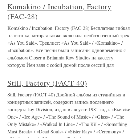
Komakino / Incubation, Factory
(FAC-28)
Komakino / Incubation, Factory (FAC-28) Бесплатная гибкая
пластинка, которая также включала необозначенный трек
«As You Said». Треклист: «As You Said» / «Komakino» /
«Incubation». Все песни были записаны одновременно с
альбомом Closer в Britannia Row Studios на кассету,
которую Йен взял с собой домой после сессий для
Still, Factory (FACT 40)
Still, Factory (FACT 40) Двойной альбом из студийных и
концертных записей, содержит запись последнего
концерта Joy Division, издан в августе 1981 года: «Exercise
One» / «Ice Age» / «The Sound of Music» / «Glass» / «The
Only Mistake» / «Walked In Line» / «The Kill» / «Something
Must Break» / «Dead Souls» / «Sister Ray» / «Ceremony» /