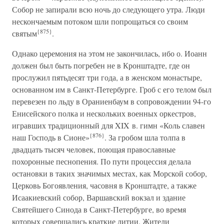
Собор не запирали всю ночь до следующего утра. Люди
нескончаемым потоком шли попрощаться со своим
{875}
святым
.
Однако церемония на этом не закончилась, ибо о. Иоанн
должен был быть погребен не в Кронштадте, где он
прослужил пятьдесят три года, а в женском монастыре,
основанном им в Санкт-Петербурге. Гроб с его телом был
перевезен по льду в Ораниенбаум в сопровождении 94-го
Енисейского полка и нескольких военных оркестров,
игравших традиционный для XIX в. гимн «Коль славен
{876}
наш Господь в Сионе»
. За гробом шла толпа в
двадцать тысяч человек, поющая православные
похоронные песнопения. По пути процессия делала
остановки в таких значимых местах, как Морской собор,
Церковь Богоявления, часовня в Кронштадте, а также
Исаакиевский собор, Варшавский вокзал и здание
Святейшего Синода в Санкт-Петербурге, во время
которых совершались краткие литии. Жители