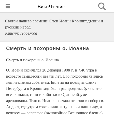
ВикиЧтение
Святой нашего времени: Отец Иоанн Кронштадтский и
русский народ
Киценко Надежда
Смерть и похороны о. Иоанна
Смерть и похороны о. Иоанна
О. Иоанн скончался 20 декабря 1908 г. в 7.40 утра в
возрасте семидесяти девяти лет. Его похороны явились
значительным событием. Билеты на поезд из Санкт-
Петербурга в Кронштадт были распроданы; буквально
все экипажи, сани и кибитки в Ораниенбауме —
арендованы. Тело о. Иоанна сначала отвезли в собор св.
Андрея, где утром совершили литургию и панихиду, а
вечером —
парастас
(заупокойное Всенощное бдение).