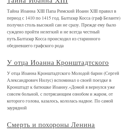
Тайна Иоанна XIII
Тайна Иоанна XIII Папа Римский Иоанн XIII правил в
период с 1410 по 1415 год. Балтазар Косса (граф Беланте)
получил столь высокий сан не сразу. Прежде ему было
суждено пройти нелегкий и не всегда честный
путь.Балтазар Косса происходил из старинного
обедневшего графского рода
У отца Иоанна Кронштадтского
У отца Иоанна Кронштадтского Молодой барин (Сергей
Александрович Нилус) вспоминал о своей поездке в
Кронштадт к батюшке Иоанну.«Домой я вернулся уже
совсем больной, с потрясающим ознобом и жаром, от
которого голова, казалось, кололась надвое. По самой
заурядной
Смерть и похороны Ленина