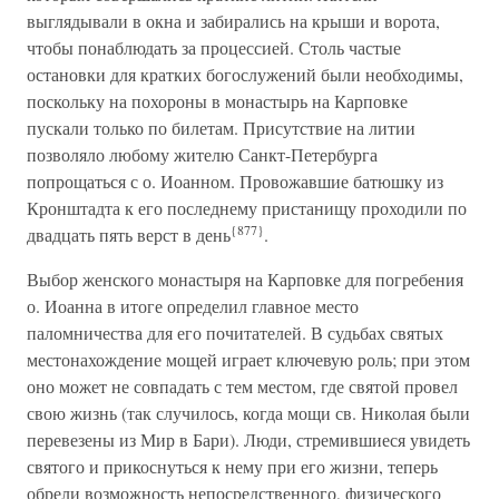
выглядывали в окна и забирались на крыши и ворота,
чтобы понаблюдать за процессией. Столь частые
остановки для кратких богослужений были необходимы,
поскольку на похороны в монастырь на Карповке
пускали только по билетам. Присутствие на литии
позволяло любому жителю Санкт-Петербурга
попрощаться с о. Иоанном. Провожавшие батюшку из
Кронштадта к его последнему пристанищу проходили по
{877}
двадцать пять верст в день
.
Выбор женского монастыря на Карповке для погребения
о. Иоанна в итоге определил главное место
паломничества для его почитателей. В судьбах святых
местонахождение мощей играет ключевую роль; при этом
оно может не совпадать с тем местом, где святой провел
свою жизнь (так случилось, когда мощи св. Николая были
перевезены из Мир в Бари). Люди, стремившиеся увидеть
святого и прикоснуться к нему при его жизни, теперь
обрели возможность непосредственного, физического