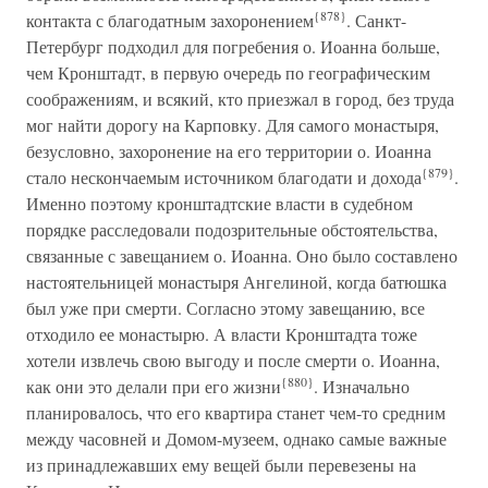
{878}
контакта с благодатным захоронением
. Санкт-
Петербург подходил для погребения о. Иоанна больше,
чем Кронштадт, в первую очередь по географическим
соображениям, и всякий, кто приезжал в город, без труда
мог найти дорогу на Карповку. Для самого монастыря,
безусловно, захоронение на его территории о. Иоанна
{879}
стало нескончаемым источником благодати и дохода
.
Именно поэтому кронштадтские власти в судебном
порядке расследовали подозрительные обстоятельства,
связанные с завещанием о. Иоанна. Оно было составлено
настоятельницей монастыря Ангелиной, когда батюшка
был уже при смерти. Согласно этому завещанию, все
отходило ее монастырю. А власти Кронштадта тоже
хотели извлечь свою выгоду и после смерти о. Иоанна,
{880}
как они это делали при его жизни
. Изначально
планировалось, что его квартира станет чем-то средним
между часовней и Домом-музеем, однако самые важные
из принадлежавших ему вещей были перевезены на