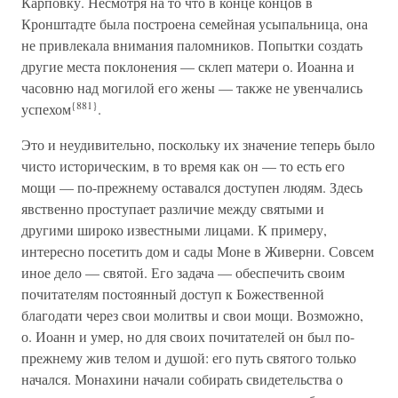
Карповку. Несмотря на то что в конце концов в
Кронштадте была построена семейная усыпальница, она
не привлекала внимания паломников. Попытки создать
другие места поклонения — склеп матери о. Иоанна и
часовню над могилой его жены — также не увенчались
{881}
успехом
.
Это и неудивительно, поскольку их значение теперь было
чисто историческим, в то время как он — то есть его
мощи — по-прежнему оставался доступен людям. Здесь
явственно проступает различие между святыми и
другими широко известными лицами. К примеру,
интересно посетить дом и сады Моне в Живерни. Совсем
иное дело — святой. Его задача — обеспечить своим
почитателям постоянный доступ к Божественной
благодати через свои молитвы и свои мощи. Возможно,
о. Иоанн и умер, но для своих почитателей он был по-
прежнему жив телом и душой: его путь святого только
начался. Монахини начали собирать свидетельства о