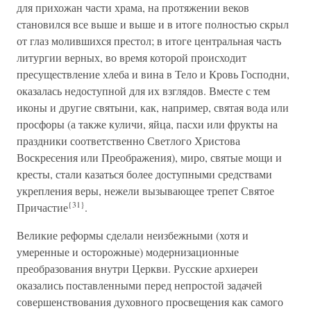
для прихожан части храма, на протяжении веков
становился все выше и выше и в итоге полностью скрыл
от глаз молившихся престол; в итоге центральная часть
литургии верных, во время которой происходит
пресуществление хлеба и вина в Тело и Кровь Господни,
оказалась недоступной для их взглядов. Вместе с тем
иконы и другие святыни, как, например, святая вода или
просфоры (а также куличи, яйца, пасхи или фрукты на
праздники соответственно Светлого Христова
Воскресения или Преображения), миро, святые мощи и
кресты, стали казаться более доступными средствами
укрепления веры, нежели вызывающее трепет Святое
{31}
Причастие
.
Великие реформы сделали неизбежными (хотя и
умеренные и осторожные) модернизационные
преобразования внутри Церкви. Русские архиереи
оказались поставленными перед непростой задачей
совершенствования духовного просвещения как самого