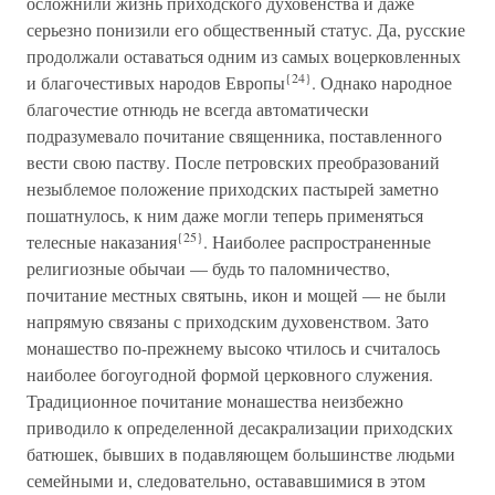
осложнили жизнь приходского духовенства и даже
серьезно понизили его общественный статус. Да, русские
продолжали оставаться одним из самых воцерковленных
{24}
и благочестивых народов Европы
. Однако народное
благочестие отнюдь не всегда автоматически
подразумевало почитание священника, поставленного
вести свою паству. После петровских преобразований
незыблемое положение приходских пастырей заметно
пошатнулось, к ним даже могли теперь применяться
{25}
телесные наказания
. Наиболее распространенные
религиозные обычаи — будь то паломничество,
почитание местных святынь, икон и мощей — не были
напрямую связаны с приходским духовенством. Зато
монашество по-прежнему высоко чтилось и считалось
наиболее богоугодной формой церковного служения.
Традиционное почитание монашества неизбежно
приводило к определенной десакрализации приходских
батюшек, бывших в подавляющем большинстве людьми
семейными и, следовательно, остававшимися в этом