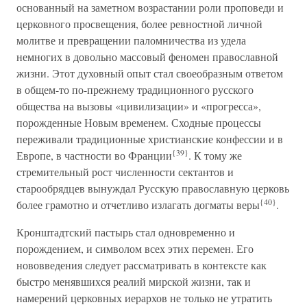
основанный на заметном возрастании роли проповеди и
церковного просвещения, более ревностной личной
молитве и превращении паломничества из удела
немногих в довольно массовый феномен православной
жизни. Этот духовный опыт стал своеобразным ответом
в общем-то по-прежнему традиционного русского
общества на вызовы «цивилизации» и «прогресса»,
порожденные Новым временем. Сходные процессы
переживали традиционные христианские конфессии и в
{39}
Европе, в частности во Франции
. К тому же
стремительный рост численности сектантов и
старообрядцев вынуждал Русскую православную церковь
{40}
более грамотно и отчетливо излагать догматы веры
.
Кронштадтский пастырь стал одновременно и
порождением, и символом всех этих перемен. Его
нововведения следует рассматривать в контексте как
быстро менявшихся реалий мирской жизни, так и
намерений церковных иерархов не только не утратить