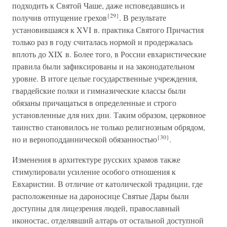
подходить к Святой Чаше, даже исповедавшись и
{29}
получив отпущение грехов
. В результате
установившаяся к XVI в. практика Святого Причастия
только раз в году считалась нормой и продержалась
вплоть до XIX в. Более того, в России евхаристические
правила были зафиксированы и на законодательном
уровне. В итоге целые государственные учреждения,
гвардейские полки и гимназические классы были
обязаны причащаться в определенные и строго
установленные для них дни. Таким образом, церковное
таинство становилось не только религиозным обрядом,
{30}
но и верноподданнической обязанностью
.
Изменения в архитектуре русских храмов также
стимулировали усиление особого отношения к
Евхаристии. В отличие от католической традиции, где
расположенные на дароносице Святые Дары были
доступны для лицезрения людей, православный
иконостас, отделявший алтарь от остальной доступной