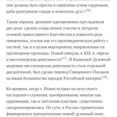
они должны быть просты и оживлены огнем сердечным,
{36}
дабы разогревали сердце и возносили дух!»
Таким образом, архиереи одновременно преследовали
две цели: сделать осмысленное участие в литургии
основой православного благочестия и повысить роль
священника, усилив как его проповедническую работу с
паствой, так и в целом мероприятия, направленные на
просвещение прихожан. Новый импульс в XIX в. обрела
{37}
и миссионерская деятельность
. В Казанской Духовной
академии миссионерская деятельность стала отдельной
дисциплиной, был сделан перевод Священного Писания
{38}
на языки большинства народов Российской империи
.
Ко времени, когда о. Иоанн вставал на путь своего
пастырского служения, преобразования, начатые как
церковными, так и светскими властями, существенно
синхронизировались. По сути, в России стремительно
формировался принципиально новый духовный опыт,