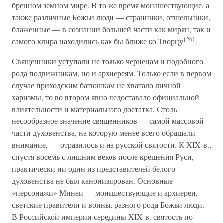
бренном земном мире. В то же время монашествующие, а
также различные Божьи люди — странники, отшельники,
блаженные — в сознании большей части как мирян, так и
{26}
самого клира находились как бы ближе ко Творцу
.
Священники уступали не только чернецам и подобного
рода подвижникам, но и архиереям. Только если в первом
случае приходским батюшкам не хватало личной
харизмы, то во втором явно недоставало официальной
влиятельности и материального достатка. Столь
несообразное значение священников — самой массовой
части духовенства, на которую менее всего обращали
внимание, — отразилось и на русской святости. К XIX в.,
спустя восемь с лишним веков после крещения Руси,
практически ни один из представителей белого
духовенства не был канонизирован. Основные
«персонажи» Минеи — монашествующие и архиереи,
светские правители и воины, разного рода Божьи люди.
В Российской империи середины XIX в. святость по-