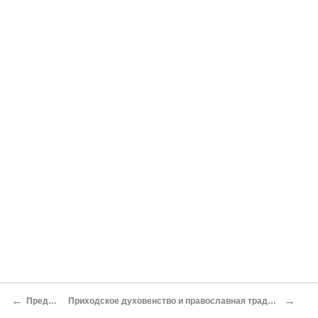
←
→
Предисловие
Приходское духовенство и православная традиция в модернизирующейся России