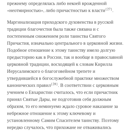
прежнему определялась либо некоей врожденной
{27}
«неотмирностью», либо причастностью к власти
.
Маргинализация приходского духовенства в русской
традиции благочестия была также связана и с
постепенным снижением роли таинства Святого
Причастия, изначально центрального в церковной жизни.
Подобное отношение к этому таинству имело долгую
предысторию как в России, так и вообще в православной
церковной традиции, восходящей к словам Кирилла
Иерусалимского о благоговейном трепете и
утвердившейся в богослужебной практике множеством
{28}
канонических правил
. В соответствии с церковным
учением о Евхаристии считалось, что если причастник
принял Святые Дары, не подготовив себя должным
образом, то его неминуемо ждало суровое наказание за
небрежное отношение к этому ключевому и
установленному Самим Спасителем таинству. Поэтому
нередко случалось, что прихожане не отваживались