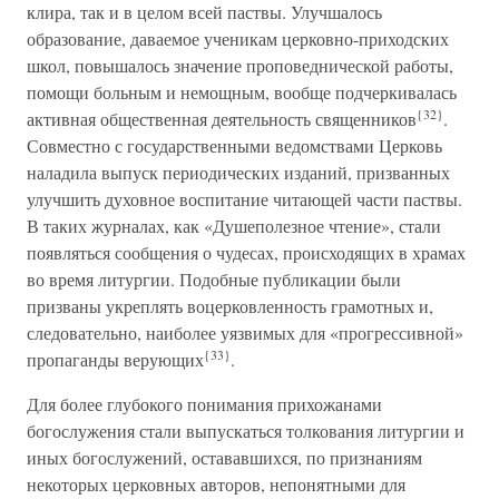
клира, так и в целом всей паствы. Улучшалось
образование, даваемое ученикам церковно-приходских
школ, повышалось значение проповеднической работы,
помощи больным и немощным, вообще подчеркивалась
{32}
активная общественная деятельность священников
.
Совместно с государственными ведомствами Церковь
наладила выпуск периодических изданий, призванных
улучшить духовное воспитание читающей части паствы.
В таких журналах, как «Душеполезное чтение», стали
появляться сообщения о чудесах, происходящих в храмах
во время литургии. Подобные публикации были
призваны укреплять воцерковленность грамотных и,
следовательно, наиболее уязвимых для «прогрессивной»
{33}
пропаганды верующих
.
Для более глубокого понимания прихожанами
богослужения стали выпускаться толкования литургии и
иных богослужений, остававшихся, по признаниям
некоторых церковных авторов, непонятными для