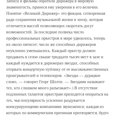
Записи и фильмы обратили дирижера в мировую
знаменитость, принеся ему уверения в его величии.
Понятие «Великий Дирижер» это фикция, сотворенная
ради сохранения музыкальной жизни в эпоху, которая
отличается массой позволяющих скоротать досуг
возможностей. За последние полвека число
профессиональных оркестров в мире удвоилось, теперь
их около пятисот; число же способных дирижеров
неуклонно уменьшалось. Каждый оркестр должен
продавать в сезон свыше тридцати тысяч мест в зале и
каждый нуждается в дирижерах-звездах, способных
оторвать концертную публику от ее высококачественных
проигрывателей и телевизоров. «Звезды — дурацкое
слово, — говорит Георг Шолти. — Звездами называют
тех, кто слишком много разъезжает».) В отсутствие
подлинных талантов оркестрам приходится опираться на
тех, чья популярность усиленно раздувается
конкурирующими компаниями звукозаписи, каждая из
которых по коммерческим причинам притворяется, будто