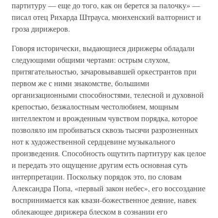
партитуру — еще до того, как он берется за палочку» —
писал отец Рихарда Штрауса, мюнхенский валторнист и
гроза дирижеров.
Говоря исторически, выдающиеся дирижеры обладали
следующими общими чертами: острым слухом,
притягательностью, зачаровывавшей оркестрантов при
первом же с ними знакомстве, большими
организационными способностями, телесной и духовной
крепостью, безжалостным честолюбием, мощным
интеллектом и врожденным чувством порядка, которое
позволяло им пробиваться сквозь тысячи разрозненных
нот к художественной сердцевине музыкального
произведения. Способность ощутить партитуру как целое
и передать это ощущение другим есть основная суть
интерпретации. Поскольку порядок это, по словам
Александра Попа, «первый закон небес», его воссоздание
воспринимается как квази-божественное деяние, навек
облекающее дирижера блеском в сознании его