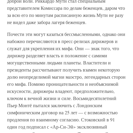
доброй воли. Риккардо Мути стал специальным
представителем Комиссара по делам беженцев, даром что
за всю его по минутам расписанную жизнь Мути не разу
не видел даже забора лагеря беженцев.
Почести эти могут казаться бессмысленными, однако они
набожно перечисляются в пресс-релизах дирижеров и
служат для укрепления их мифа. Они — знак того, что
дирижер разделяет власть и положение с самими
могущественными людьми планеты. Властители и
президенты рассчитывают получить взамен некоторую
долю неопределимой магии маэстро, легендарных сторон
его мифа. Помимо проницательности и необъяснимой
искусности, дирижеры владеют, предположительно,
ключом к вечной жизни и силе. Восьмидесятилетний
Пьер Монтё пытался заключить с Лондонским
симфоническим договор на 25 лет — с возможностью
продления по взаимному согласию. Стоковский в 91
один год подписал с «Ар-Си-Эй» эксклюзивный