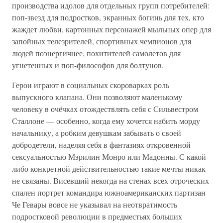
производства идолов для отдельных групп потребителей:
поп-звезд для подростков, экранных богинь для тех, кто
жаждет любви, картонных персонажей мыльных опер для
запойных телезрителей, спортивных чемпионов для
людей поэнергичнее, похитителей самолетов для
угнетенных и поп-философов для болтунов.
Герои играют в социальных скороварках роль
выпускного клапана. Они позволяют маленькому
человеку в очёчках отождествлять себя с Сильвестром
Сталлоне — особенно, когда ему хочется набить морду
начальнику, а робким девушкам забывать о своей
добродетели, наделяя себя в фантазиях откровенной
сексуальностью Мэрилин Монро или Мадонны. С какой-
либо конкретной действительностью такие мечты никак
не связаны. Висевший некогда на стенах всех отроческих
спален портрет командира южноамериканских партизан
Че Гевары вовсе не указывал на неотвратимость
подростковой революции в предместьях больших