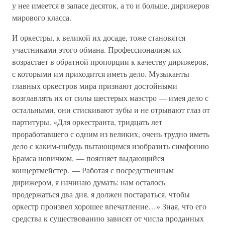
у нее имеется в запасе десяток, а то и больше, дирижеров
мирового класса.
И оркестры, к великой их досаде, тоже становятся
участниками этого обмана. Профессионализм их
возрастает в обратной пропорции к качеству дирижеров,
с которыми им приходится иметь дело. Музыканты
главных оркестров мира признают достойными
возглавлять их от силы шестерых маэстро — имея дело с
остальными, они стискивают зубы и не отрывают глаз от
партитуры. «Для оркестранта, тридцать лет
проработавшего с одним из великих, очень трудно иметь
дело с каким-нибудь пытающимся изобразить симфонию
Брамса новичком, — поясняет выдающийся
концертмейстер. — Работая с посредственным
дирижером, я начинаю думать: нам осталось
продержаться два дня, я должен постараться, чтобы
оркестр произвел хорошее впечатление…» Зная, что его
средства к существованию зависят от числа проданных