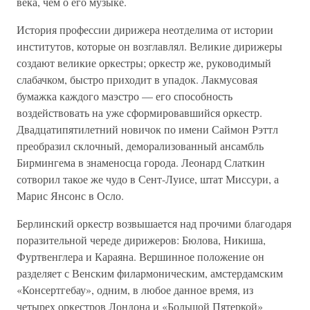
века, чем о его музыке.
История профессии дирижера неотделима от истории
институтов, которые он возглавлял. Великие дирижеры
создают великие оркестры; оркестр же, руководимый
слабачком, быстро приходит в упадок. Лакмусовая
бумажка каждого маэстро — его способность
воздействовать на уже сформировавшийся оркестр.
Двадцатипятилетний новичок по имени Саймон Рэттл
преобразил склочный, деморализованный ансамбль
Бирмингема в знаменосца города. Леонард Слаткин
сотворил такое же чудо в Сент-Луисе, штат Миссури, а
Марис Янсонс в Осло.
Берлинский оркестр возвышается над прочими благодаря
поразительной череде дирижеров: Бюлова, Никиша,
Фуртвенглера и Караяна. Вершинное положение он
разделяет с Венским филармоническим, амстердамским
«Консертгебау», одним, в любое данное время, из
четырех оркестров Лондона и «Большой Пятеркой»