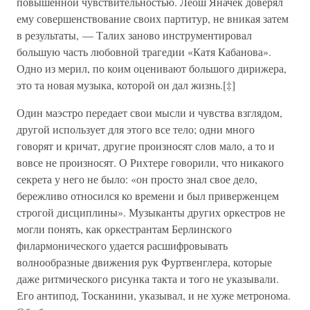
повышенной чувствительностью. Леош Яначек доверял
ему совершенствование своих партитур, не вникая затем
в результаты, — Талих заново инструментировал
большую часть любовной трагедии «Катя Кабанова».
Одно из мерил, по коим оценивают большого дирижера,
это та новая музыка, которой он дал жизнь.[‡]
Один маэстро передает свои мысли и чувства взглядом,
другой использует для этого все тело; одни много
говорят и кричат, другие произносят слов мало, а то и
вовсе не произносят. О Рихтере говорили, что никакого
секрета у него не было: «он просто знал свое дело,
бережливо относился ко времени и был приверженцем
строгой дисциплины». Музыканты других оркестров не
могли понять, как оркестрантам Берлинского
филармонического удается расшифровывать
волнообразные движения рук Фуртвенглера, которые
даже ритмического рисунка такта и того не указывали.
Его антипод, Тосканини, указывал, и не хуже метронома.