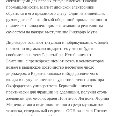
святилищами для первых фигур немецкой тяжелой
промышленности. Магнат японской электроники
обратился в его преданного слугу. Один из виднейших
руководителей английской оборонной промышленности
прилетает принадлежащим его компании реактивным
самолетом на каждое выступление Риккардо Мути.
Дирижеров осыпают титулами и побрякушками. «Людей
постоянно подмывало подарить ему что-нибудь» —
сообщает ассистент Бернстайна. Истеблишмент
Британии, с пренебрежением относясь к композиторам,
возвел в рыцарское достоинство несчетное число
дирижеров, а Караяна, сколько-нибудь различимого
вклада в науку не внесшего, удостоил степени доктора
Оксфордского университета. Бернстайн, ничего
практически для Франции не сделавший, получил столь
желанный для многих орден Почетного Легиона. Лорина
Маазеля, самого недипломатичного среди музыкантов
человека, генеральный секретарь ООН назначил Послом