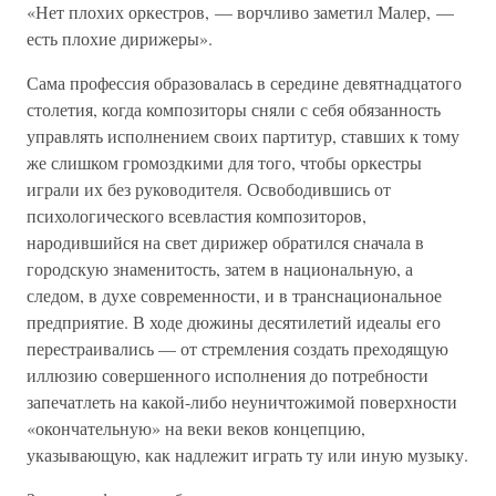
«Нет плохих оркестров, — ворчливо заметил Малер, —
есть плохие дирижеры».
Сама профессия образовалась в середине девятнадцатого
столетия, когда композиторы сняли с себя обязанность
управлять исполнением своих партитур, ставших к тому
же слишком громоздкими для того, чтобы оркестры
играли их без руководителя. Освободившись от
психологического всевластия композиторов,
народившийся на свет дирижер обратился сначала в
городскую знаменитость, затем в национальную, а
следом, в духе современности, и в транснациональное
предприятие. В ходе дюжины десятилетий идеалы его
перестраивались — от стремления создать преходящую
иллюзию совершенного исполнения до потребности
запечатлеть на какой-либо неуничтожимой поверхности
«окончательную» на веки веков концепцию,
указывающую, как надлежит играть ту или иную музыку.