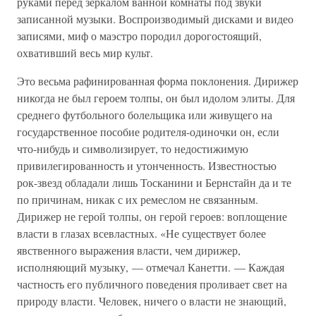
руками перед зеркалом ванной комнаты под звуки
записанной музыки. Воспроизводимый дисками и видео
записями, миф о маэстро породил дорогостоящий,
охвативший весь мир культ.
Это весьма рафинированная форма поклонения. Дирижер
никогда не был героем толпы, он был идолом элиты. Для
среднего футбольного болельщика или живущего на
государственное пособие родителя-одиночки он, если
что-нибудь и символизирует, то недостижимую
привилегированность и утонченность. Известностью
рок-звезд обладали лишь Тосканини и Бернстайн да и те
по причинам, никак с их ремеслом не связанным.
Дирижер не герой толпы, он герой героев: воплощение
власти в глазах всевластных. «Не существует более
явственного выражения власти, чем дирижер,
исполняющий музыку, — отмечал Канетти. — Каждая
частность его публичного поведения проливает свет на
природу власти. Человек, ничего о власти не знающий,