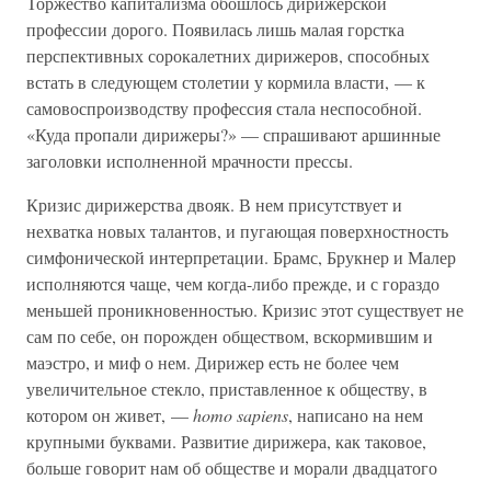
Торжество капитализма обошлось дирижерской
профессии дорого. Появилась лишь малая горстка
перспективных сорокалетних дирижеров, способных
встать в следующем столетии у кормила власти, — к
самовоспроизводству профессия стала неспособной.
«Куда пропали дирижеры?» — спрашивают аршинные
заголовки исполненной мрачности прессы.
Кризис дирижерства двояк. В нем присутствует и
нехватка новых талантов, и пугающая поверхностность
симфонической интерпретации. Брамс, Брукнер и Малер
исполняются чаще, чем когда-либо прежде, и с гораздо
меньшей проникновенностью. Кризис этот существует не
сам по себе, он порожден обществом, вскормившим и
маэстро, и миф о нем. Дирижер есть не более чем
увеличительное стекло, приставленное к обществу, в
котором он живет, —
homo sapiens
, написано на нем
крупными буквами. Развитие дирижера, как таковое,
больше говорит нам об обществе и морали двадцатого