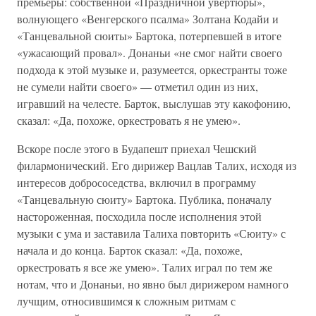
премьеры: собственной «Праздничной увертюры»,
волнующего «Венгерского псалма» Золтана Кодайи и
«Танцевальной сюиты» Бартока, потерпевшей в итоге
«ужасающий провал». Донаньи «не смог найти своего
подхода к этой музыке и, разумеется, оркестранты тоже
не сумели найти своего» — отметил один из них,
игравший на челесте. Барток, выслушав эту какофонию,
сказал: «Да, похоже, оркестровать я не умею».
Вскоре после этого в Будапешт приехал Чешский
филармонический. Его дирижер Вацлав Талих, исходя из
интересов добрососедства, включил в программу
«Танцевальную сюиту» Бартока. Публика, поначалу
настороженная, посходила после исполнения этой
музыки с ума и заставила Талиха повторить «Сюиту» с
начала и до конца. Барток сказал: «Да, похоже,
оркестровать я все же умею». Талих играл по тем же
нотам, что и Донаньи, но явно был дирижером намного
лучщим, относившимся к сложным ритмам с