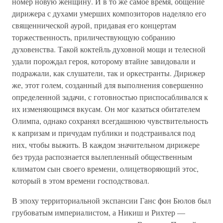
номер новую женщину. И в то же самое время, общение
дирижера с духами умерших композиторов наделяло его
священнической аурой, придавая его концертам
торжественность, приличествующую собранию
духовенства. Такой коктейль духовной мощи и телесной
удали порождал героя, которому втайне завидовали и
подражали, как слушатели, так и оркестранты. Дирижер
же, этот голем, созданный для выполнения совершенно
определенной задачи, с готовностью приспосабливался к
их изменяющимся вкусам. Он мог казаться обитателем
Олимпа, однако сохранял всегдашнюю чувствительность
к капризам и причудам публики и подстраивался под
них, чтобы выжить. В каждом значительном дирижере
без труда распознается вылепленный общественным
климатом сын своего времени, олицетворяющий этос,
который в этом времени господствовал.
В эпоху территориальной экспансии Ганс фон Бюлов был
грубоватым империалистом, а Никиш и Рихтер —