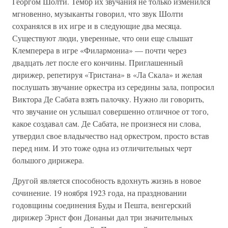
Георгом Шолти. Тембр их звучания не только изменился
мгновенно, музыканты говорил, что звук Шолти
сохранялся в их игре и в следующие два месяца.
Существуют люди, уверенные, что они еще слышат
Клемперера в игре «Филармониа» — почти через
двадцать лет после его кончины. Приглашенный
дирижер, репетируя «Тристана» в «Ла Скала» и желая
послушать звучание оркестра из середины зала, попросил
Виктора Де Сабата взять палочку. Нужно ли говорить,
что звучание он услышал совершенно отличное от того,
какое создавал сам. Де Сабата, не произнеся ни слова,
утвердил свое владычество над оркестром, просто встав
перед ним. И это тоже одна из отличительных черт
большого дирижера.
Другой является способность вдохнуть жизнь в новое
сочинение. 19 ноября 1923 года, на праздновании
годовщины соединения Буды и Пешта, венгерский
дирижер Эрнст фон Донаньи дал три значительных