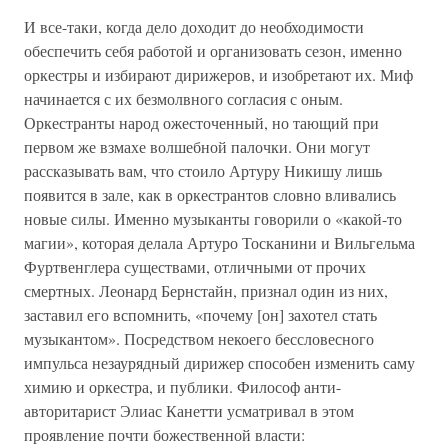
И все-таки, когда дело доходит до необходимости
обеспечить себя работой и организовать сезон, именно
оркестры и избирают дирижеров, и изобретают их. Миф
начинается с их безмолвного согласия с оным.
Оркестранты народ ожесточенный, но тающий при
первом же взмахе волшебной палочки. Они могут
рассказывать вам, что стоило Артуру Никишу лишь
появится в зале, как в оркестрантов словно вливались
новые силы. Именно музыканты говорили о «какой-то
магии», которая делала Артуро Тосканини и Вильгельма
Фуртвенглера существами, отличными от прочих
смертных. Леонард Бернстайн, признал один из них,
заставил его вспомнить, «почему [он] захотел стать
музыкантом». Посредством некоего бессловесного
импульса незаурядный дирижер способен изменить саму
химию и оркестра, и публики. Философ анти-
авторитарист Элиас Канетти усматривал в этом
проявление почти божественной власти: