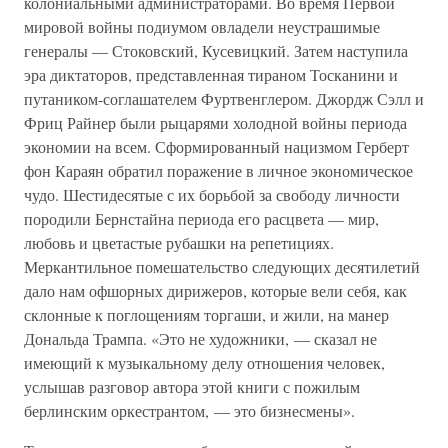
колониальными администраторами. Во время Первой
мировой войны подиумом овладели неустрашимые
генералы — Стоковский, Кусевицкий. Затем наступила
эра диктаторов, представленная тираном Тосканини и
путаником-соглашателем Фуртвенглером. Джордж Сэлл и
Фриц Райнер были рыцарями холодной войны периода
экономии на всем. Сформированный нацизмом Герберт
фон Караян обратил поражение в личное экономическое
чудо. Шестидесятые с их борьбой за свободу личности
породили Бернстайна периода его расцвета — мир,
любовь и цветастые рубашки на репетициях.
Меркантильное помешательство следующих десятилетий
дало нам офшорных дирижеров, которые вели себя, как
склонные к поглощениям торгаши, и жили, на манер
Дональда Трампа. «Это не художники, — сказал не
имеющий к музыкальному делу отношения человек,
услышав разговор автора этой книги с пожилым
берлинским оркестрантом, — это бизнесмены».