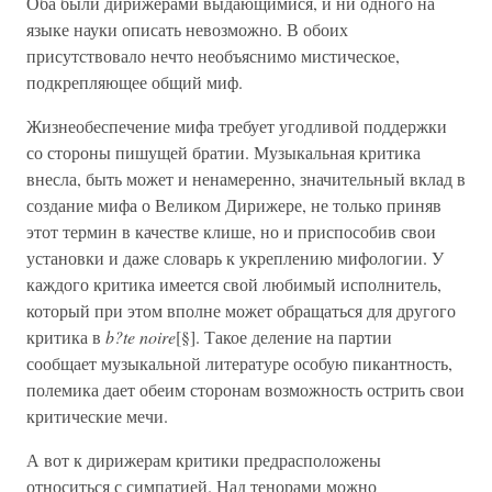
Оба были дирижерами выдающимися, и ни одного на
языке науки описать невозможно. В обоих
присутствовало нечто необъяснимо мистическое,
подкрепляющее общий миф.
Жизнеобеспечение мифа требует угодливой поддержки
со стороны пишущей братии. Музыкальная критика
внесла, быть может и ненамеренно, значительный вклад в
создание мифа о Великом Дирижере, не только приняв
этот термин в качестве клише, но и приспособив свои
установки и даже словарь к укреплению мифологии. У
каждого критика имеется свой любимый исполнитель,
который при этом вполне может обращаться для другого
критика в
b?te noire
[§]. Такое деление на партии
сообщает музыкальной литературе особую пикантность,
полемика дает обеим сторонам возможность острить свои
критические мечи.
А вот к дирижерам критики предрасположены
относиться с симпатией. Над тенорами можно