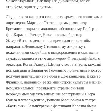
может открывать, наблюдая за дирижером, все ее
атрибуты, один за другим».
Люди власти как раз и становятся ярыми поклонниками
дирижеров. Маргарет Тэтчер, премьер-министр
Британии, открыто завидовала абсолютизму Герберта
фон Караяна. Ричард Никсон в самый разгар
Уотергейтского дела нашел время для того, чтобы
направить Леопольду Стоковскому открытку с
пожеланиями скорейшего выздоровления и омыться в
звуках созданного этим дирижером Филадельфийского
оркестра. Когда Гельмут Шмидт стоял у власти, каждый
попадавший в Западную Германию приметный маэстро
получал приглашение на обед в Дом канцлера. Даже во
Франции, названной ее же министром культуры нацией
немузкыкальной, президенты страны считали
необходимым уделять внимание репатриации Пьера
Булеза и утверждению Дэниеля Баренбойма в театре
«Бастилия». Зальцбургские фестивали Караяна были