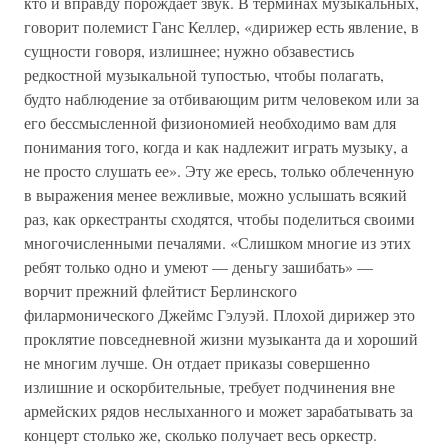
кто и вправду порождает звук. В терминах музыкальных,
говорит полемист Ганс Келлер, «дирижер есть явление, в
сущности говоря, излишнее; нужно обзавестись
редкостной музыкальной тупостью, чтобы полагать,
будто наблюдение за отбивающим ритм человеком или за
его бессмысленной физиономией необходимо вам для
понимания того, когда и как надлежит играть музыку, а
не просто слушать ее». Эту же ересь, только облеченную
в выражения менее вежливые, можно услышать всякий
раз, как оркестранты сходятся, чтобы поделиться своими
многочисленными печалями. «Слишком многие из этих
ребят только одно и умеют — деньгу зашибать» —
ворчит прежний флейтист Берлинского
филармонического Джеймс Гэлуэй. Плохой дирижер это
проклятие повседневной жизни музыканта да и хороший
не многим лучше. Он отдает приказы совершенно
излишние и оскорбительные, требует подчинения вне
армейских рядов неслыханного и может зарабатывать за
концерт столько же, сколько получает весь оркестр.