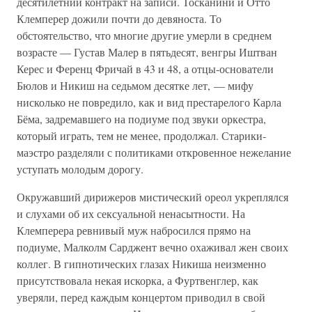
десятилетний контракт на записи. Тосканини и Отто
Клемперер дожили почти до девяноста. То
обстоятельство, что многие другие умерли в среднем
возрасте — Густав Малер в пятьдесят, венгры Иштван
Керес и Ференц Фричай в 43 и 48, а отцы-основатели
Бюлов и Никиш на седьмом десятке лет, — мифу
нисколько не повредило, как и вид престарелого Карла
Бёма, задремавшего на подиуме под звуки оркестра,
который играть, тем не менее, продолжал. Старики-
маэстро разделяли с политиками откровенное нежелание
уступать молодым дорогу.
Окружавший дирижеров мистический ореол укреплялся
и слухами об их сексуальной ненасытности. На
Клемперера ревнивый муж набросился прямо на
подиуме, Малколм Сарджент вечно охаживал жен своих
коллег. В гипнотических глазах Никиша неизменно
присутствовала некая искорка, а Фуртвенглер, как
уверяли, перед каждым концертом приводил в свой