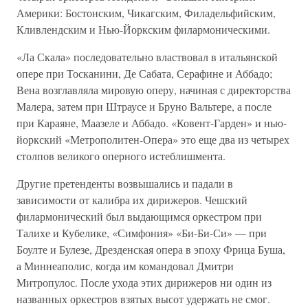
Америки: Бостонским, Чикагским, Филадельфийским,
Кливлендским и Нью-Йоркским филармоническими.
«Ла Скала» последовательно властвовал в итальянской
опере при Тосканини, Де Сабата, Серафине и Аббадо;
Вена возглавляла мировую оперу, начиная с директорства
Малера, затем при Штраусе и Бруно Вальтере, а после
при Караяне, Маазеле и Аббадо. «Ковент-Гарден» и нью-
йоркский «Метрополитен-Опера» это еще два из четырех
столпов великого оперного истеблишмента.
Другие претенденты возвышались и падали в
зависимости от калибра их дирижеров. Чешский
филармонический был выдающимся оркестром при
Талихе и Кубелике, «Симфония» «Би-Би-Си» — при
Боулте и Булезе, Дрезденская опера в эпоху Фрица Буша,
а Миннеаполис, когда им командовал Дмитри
Митропулос. После ухода этих дирижеров ни один из
названных оркестров взятых высот удержать не смог.