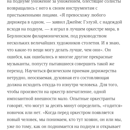
на подиуме унижение за унижением, блестящие солисты
возвращались с него к своим инструментам с
пристыженными лицами. «Я превосхожу любого
дирижера в одном, — заявил Джеймс Гэлуэй, с надеждой
всходя на подиум, — я играл в лучшем оркестре мира, в
Берлинском филармоническом, под руководством
нескольких величайших художников столетия. И я знаю,
что какие-то вещи могу делать лучше, чем они». Он
ошибся, как ошибались и многие другие прекрасные
музыканты, попусту пытавшиеся совершить такой же
переход. Научиться физическим приемам дирижерства
нетрудно, неосязаемая, духовная его состовляющая
должна исходить откуда-то изнутри человека. Для того,
чтобы произвести на оркестр впечатление, одной
импозантной внешности мало. Опытные оркестранты
говорят, что могут за десять минут определить, «годится»
новичок или нет. «Когда перед оркестром появляется
новый человек, мы понимаем, кто тут хозяин, он или мы,
уже по тому, как он поднимается на подиум и открывает