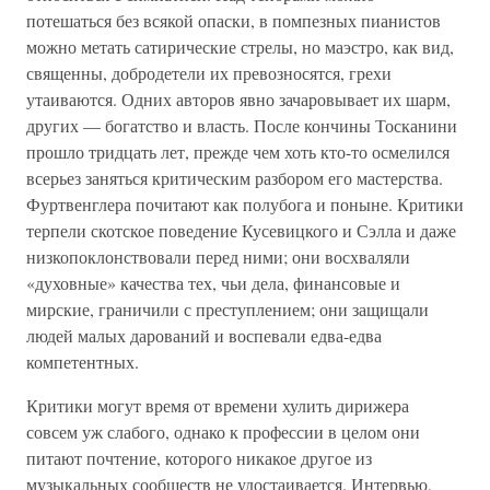
потешаться без всякой опаски, в помпезных пианистов
можно метать сатирические стрелы, но маэстро, как вид,
священны, добродетели их превозносятся, грехи
утаиваются. Одних авторов явно зачаровывает их шарм,
других — богатство и власть. После кончины Тосканини
прошло тридцать лет, прежде чем хоть кто-то осмелился
всерьез заняться критическим разбором его мастерства.
Фуртвенглера почитают как полубога и поныне. Критики
терпели скотское поведение Кусевицкого и Сэлла и даже
низкопоклонствовали перед ними; они восхваляли
«духовные» качества тех, чьи дела, финансовые и
мирские, граничили с преступлением; они защищали
людей малых дарований и воспевали едва-едва
компетентных.
Критики могут время от времени хулить дирижера
совсем уж слабого, однако к профессии в целом они
питают почтение, которого никакое другое из
музыкальных сообществ не удостаивается. Интервью,