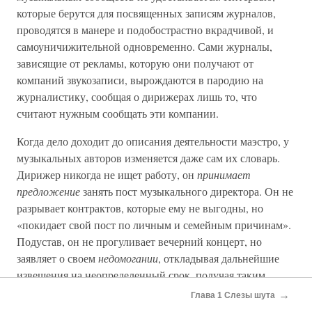
которые берутся для посвященных записям журналов,
проводятся в манере и подобострастно вкрадчивой, и
самоуничижительной одновременно. Сами журналы,
зависящие от рекламы, которую они получают от
компаний звукозаписи, вырождаются в пародию на
журналистику, сообщая о дирижерах лишь то, что
считают нужным сообщать эти компании.
Когда дело доходит до описания деятельности маэстро, у
музыкальных авторов изменяется даже сам их словарь.
Дирижер никогда не ищет работу, он
принимает
предложение
занять пост музыкального директора. Он не
разрывает контрактов, которые ему не выгодны, но
«покидает свой пост по личным и семейным причинам».
Подустав, он не прогуливает вечерний концерт, но
заявляет о своем
недомогании
, откладывая дальнейшие
извещения на неопределенный срок, получая таким
образом дополнительную рекламу и прекрасно зная при
→
Глава 1 Слезы шута
этом, что людям, уже купившим билеты на его концерт,