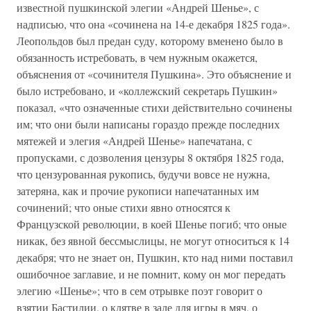
известной пушкинской элегии «Андрей Шенье», с
надписью, что она «сочинена на 14-е декабря 1825 года».
Леопольдов был предан суду, которому вменено было в
обязанность истребовать, в чем нужным окажется,
объяснения от «сочинителя Пушкина». Это объяснение и
было истребовано, и «коллежский секретарь Пушкин»
показал, «что означенные стихи действительно сочинены
им; что они были написаны гораздо прежде последних
мятежей и элегия «Андрей Шенье» напечатана, с
пропусками, с дозволения цензуры 8 октября 1825 года,
что цензурованная рукопись, будучи вовсе не нужна,
затеряна, как и прочие рукописи напечатанных им
сочинений; что оные стихи явно относятся к
Французской революции, в коей Шенье погиб; что оные
никак, без явной бессмыслицы, не могут относиться к 14
декабря; что не знает он, Пушкин, кто над ними поставил
ошибочное заглавие, и не помнит, кому он мог передать
элегию «Шенье»; что в сем отрывке поэт говорит о
взятии Бастилии, о клятве в зале для игры в мяч, о