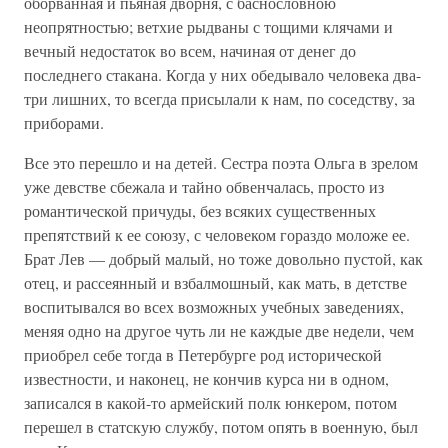
оборванная и пьяная дворня, с баснословною
неопрятностью; ветхие рыдваны с тощими клячами и
вечный недостаток во всем, начиная от денег до
последнего стакана. Когда у них обедывало человека два-
три лишних, то всегда присылали к нам, по соседству, за
приборами.
Все это перешло и на детей. Сестра поэта Ольга в зрелом
уже девстве сбежала и тайно обвенчалась, просто из
романтической причуды, без всяких существенных
препятствий к ее союзу, с человеком гораздо моложе ее.
Брат Лев — добрый малый, но тоже довольно пустой, как
отец, и рассеянный и взбалмошный, как мать, в детстве
воспитывался во всех возможных учебных заведениях,
меняя одно на другое чуть ли не каждые две недели, чем
приобрел себе тогда в Петербурге род исторической
известности, и наконец, не кончив курса ни в одном,
записался в какой-то армейский полк юнкером, потом
перешел в статскую службу, потом опять в военную, был