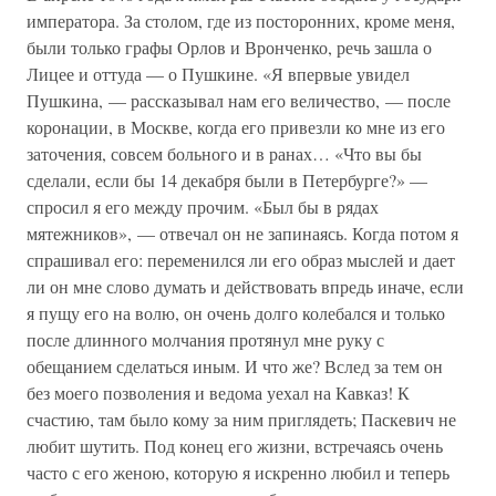
императора. За столом, где из посторонних, кроме меня,
были только графы Орлов и Вронченко, речь зашла о
Лицее и оттуда — о Пушкине. «Я впервые увидел
Пушкина, — рассказывал нам его величество, — после
коронации, в Москве, когда его привезли ко мне из его
заточения, совсем больного и в ранах… «Что вы бы
сделали, если бы 14 декабря были в Петербурге?» —
спросил я его между прочим. «Был бы в рядах
мятежников», — отвечал он не запинаясь. Когда потом я
спрашивал его: переменился ли его образ мыслей и дает
ли он мне слово думать и действовать впредь иначе, если
я пущу его на волю, он очень долго колебался и только
после длинного молчания протянул мне руку с
обещанием сделаться иным. И что же? Вслед за тем он
без моего позволения и ведома уехал на Кавказ! К
счастию, там было кому за ним приглядеть; Паскевич не
любит шутить. Под конец его жизни, встречаясь очень
часто с его женою, которую я искренно любил и теперь