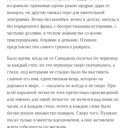
исправили: принимая одною рукою щедрые дары от
монарха, он другою омокал перо для язвительной
эпиграммы. Вечно без копейки, вечно в долгах, иногда и
без порядочного фрака, с беспрестанными историями, с
частыми дуэлями, в тесном знакомстве со всеми
трактирщиками, блядями и девками, Пушкин
представлял тип самого грязного разврата.
Было время, когда он от Смирдина получал по червонцу
за каждый стих; но эти червонцы скоро укатывались, а
стихи, под которыми не стыдно было бы выставить
славное его имя, единственная вещь, которою он
дорожил в мире, — писались не всегда и не скоро. При
всей наружной легкости этих прелестных произведений,
или именно для такой легкости, он мучился над ними по
часам, и в каждом стихе, почти в каждом слове было
бесчисленное множество помарок. Сверх того, Пушкин
писал только в минуты вдохновения, а они заставляли
ждать себя иногда по месяцам.