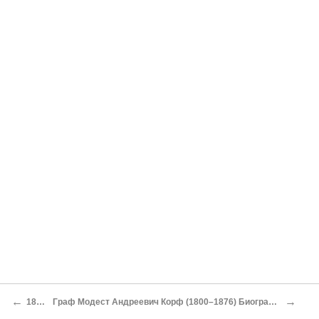
←
→
1839 год
Граф Модест Андреевич Корф (1800–1876) Биографический очерк Владимира Васильевича Стасова