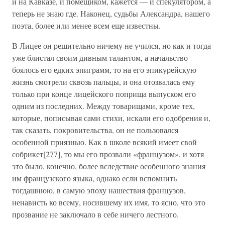
и на Кавказе, и помещиком, кажется — и спекулятором, а
теперь не знаю где. Наконец, судьбы Александра, нашего
поэта, более или менее всем еще известны.
В Лицее он решительно ничему не учился, но как и тогда
уже блистал своим дивным талантом, а начальство
боялось его едких эпиграмм, то на его эпикурейскую
жизнь смотрели сквозь пальцы, и она отозвалась ему
только при конце лицейского поприща выпуском его
одним из последних. Между товарищами, кроме тех,
которые, пописывая сами стихи, искали его одобрения и,
так сказать, покровительства, он не пользовался
особенной приязнью. Как в школе всякий имеет свой
собрикет[277], то мы его прозвали «французом», и хотя
это было, конечно, более вследствие особенного знания
им французского языка, однако если вспомнить
тогдашнюю, в самую эпоху нашествия французов,
ненависть ко всему, носившему их имя, то ясно, что это
прозвание не заключало в себе ничего лестного.