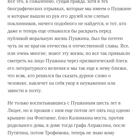
Все это, к сожалению, сущая правда, хотя в тех
биографических отрывках, которые мы имеем о Пушкине
и которые вышли из рук его друзей или слепых
поклонников, ничего подобного не найдется, и тот, кто
даже и теперь еще отважился бы раскрыть перед
публикой моральную жизнь Пушкина, был бы почтен
чуть ли не врагом отечества и отечественной славы. Все,
или очень многие, знают эту жизнь; но все так привыкли
смотреть на лицо Пушкина через призматический блеск
его литературного величия и мы так еще к нему близки,
что всяк, кто решился бы сказать дурное слово о
человеке, навлечет на себя укор в неуважении или
зависти к поэту.
Не только воспитывавшись с Пушкиным шесть лет в
Лицее, но и прожив с ним еще потом лет пять под одною
крышею (на Фонтанке, близ Калинкина моста, против
родильного дома, в доме тогда графа Апраксина, после
Путятина, потом Трофимова, теперь не знаю кому