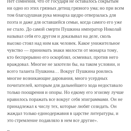
Нет сомнения, что от государя не оставалось сокрытым
ни одно из этих грязных детищ грязного ума; но при всем
том благодушная рука монарха щедро отверзалась для
поэта и даже для оставшейся семьи, когда самого его уже
не стало. До самой смерти Пушкина император Николай
называл себя его другом и доказывал на деле, сколь
высоко стоял над ним как человек. Какое унижительное
чувство — принимать знаки милости от монарха тому,
кто беспрерывно его оскорблял, осмеивал, против него
враждовал. Многие не захотели бы, на таком условии, и
всего таланта Пушкина… Вокруг Пушкина роились
многие возникающие дарования, много усердных
почитателей, которым для дальнейшего хода недоставало
только поощрения и опоры. Но едкому его эгоизму лучше
нравилось поражать все вокруг себя эпиграммами. Он не
принадлежал к числу тех, которые любят созидать. Он
жаждал только единодержавия в царстве литературы, и
это стремление подавляло в нем все другие».