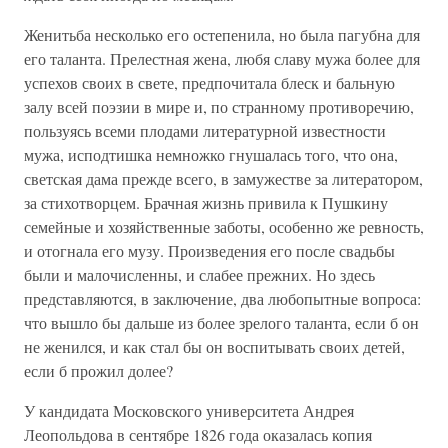
Женитьба несколько его остепенила, но была пагубна для
его таланта. Прелестная жена, любя славу мужа более для
успехов своих в свете, предпочитала блеск и бальную
залу всей поэзии в мире и, по странному противоречию,
пользуясь всеми плодами литературной известности
мужа, исподтишка немножко гнушалась того, что она,
светская дама прежде всего, в замужестве за литератором,
за стихотворцем. Брачная жизнь привила к Пушкину
семейные и хозяйственные заботы, особенно же ревность,
и отогнала его музу. Произведения его после свадьбы
были и малочисленны, и слабее прежних. Но здесь
представляются, в заключение, два любопытные вопроса:
что вышло бы дальше из более зрелого таланта, если б он
не женился, и как стал бы он воспитывать своих детей,
если б прожил долее?
У кандидата Московского университета Андрея
Леопольдова в сентябре 1826 года оказалась копия