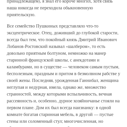
принадлежащем), я знал его короче многих, хотя связь
наша никогда не переходила обыкновенную
приятельскую.
Все семейство Пушкиных представляло что-то
эксцентрическое. Отец, доживший до глубокой старости,
всегда был тем, что покойный князь Дмитрий Иванович
Лобанов-Ростовский называл «шалбером», то есть
довольно приятным болтуном, немножко на манер
старинной французской школы, с анекдотами и
каламбурами, но в существе — человеком самым пустым,
бесполезным, праздным и притом в безмолвном рабстве у
своей жены. Последняя, урожденная Ганнибал, женщина
неглупая и недурная, имела, однако же, множество
странностей, между которыми вспыльчивость, вечная
рассеянность и, особенно, дурное хозяйничанье стояли на
первом плане. Дом их был всегда наизнанку: в одной
комнате богатая старинная мебель, в другой — пустые
стены или соломенный стул; многочисленная, но