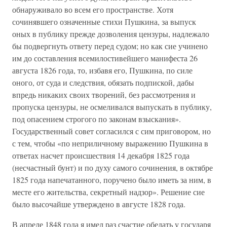
обнаруживало во всем его пространстве. Хотя
сочинявшего означенные стихи Пушкина, за выпуск
оных в публику прежде дозволения цензуры, надлежало
бы подвергнуть ответу перед судом; но как сие учинено
им до составления всемилостивейшего манифеста 26
августа 1826 года, то, избавя его, Пушкина, по силе
оного, от суда и следствия, обязать подпиской, дабы
впредь никаких своих творений, без рассмотрения и
пропуска цензуры, не осмеливался выпускать в публику,
под опасением строгого по законам взыскания».
Государственный совет согласился с сим приговором, но
с тем, чтобы «по неприличному выражению Пушкина в
ответах насчет происшествия 14 декабря 1825 года
(несчастный бунт) и по духу самого сочинения, в октябре
1825 года напечатанного, поручено было иметь за ним, в
месте его жительства, секретный надзор». Решение сие
было высочайше утверждено в августе 1828 года.
В апреле 1848 года я имел раз счастие обедать у государя