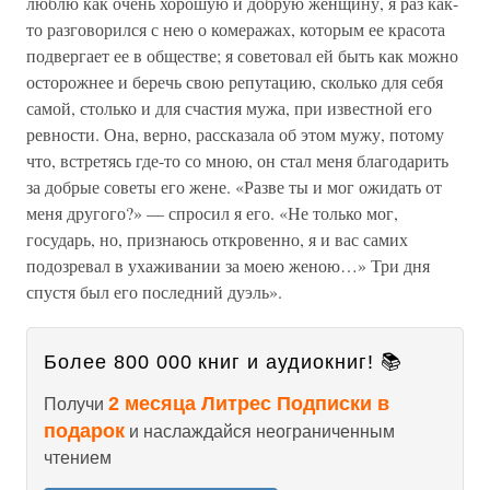
люблю как очень хорошую и добрую женщину, я раз как-
то разговорился с нею о комеражах, которым ее красота
подвергает ее в обществе; я советовал ей быть как можно
осторожнее и беречь свою репутацию, сколько для себя
самой, столько и для счастия мужа, при известной его
ревности. Она, верно, рассказала об этом мужу, потому
что, встретясь где-то со мною, он стал меня благодарить
за добрые советы его жене. «Разве ты и мог ожидать от
меня другого?» — спросил я его. «Не только мог,
государь, но, признаюсь откровенно, я и вас самих
подозревал в ухаживании за моею женою…» Три дня
спустя был его последний дуэль».
Более 800 000 книг и аудиокниг! 📚
2 месяца Литрес Подписки в
Получи
подарок
и наслаждайся неограниченным
чтением