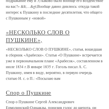
подражание ему и 3) каково было вообще его воздействие
на вас?» &lt;…&gt;Вообще давно дивлюсь: откуда такой
интерес к Пушкину в последние десятилетия, что общего
с Пушкиным у «новой»
«НЕСКОЛЬКО СЛОВ О
ПУШКИНЕ»,
«НЕСКОЛЬКО СЛОВ О ПУШКИНЕ», статья, вошедшая
в сборник «Арабески». Статья «О Пушкине» встречается
уже в первоначальном плане «Арабесок», составленном в
июле 1834 г.В январе 1835 г. Гоголь писал А. С.
Пушкину, имея в виду, вероятно, в первую очередь
статью Н. с. о П.: «Посылаю вам
Спор о Пушкине
Спор о Пушкине Сергей Александрович
Ермолинский:Однажды, понизив голос до шепота, он