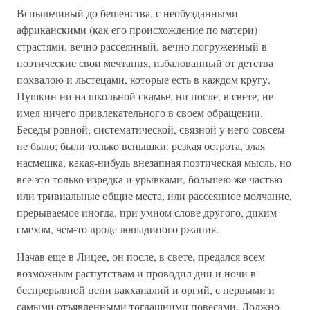
Вспыльчивый до бешенства, с необузданными
африканскими (как его происхождение по матери)
страстями, вечно рассеянный, вечно погруженный в
поэтические свои мечтания, избалованный от детства
похвалою и льстецами, которые есть в каждом кругу,
Пушкин ни на школьной скамье, ни после, в свете, не
имел ничего привлекательного в своем обращении.
Беседы ровной, систематической, связной у него совсем
не было; были только вспышки: резкая острота, злая
насмешка, какая-нибудь внезапная поэтическая мысль, но
все это только изредка и урывками, большею же частью
или тривиальные общие места, или рассеянное молчание,
прерываемое иногда, при умном слове другого, диким
смехом, чем-то вроде лошадиного ржания.
Начав еще в Лицее, он после, в свете, предался всем
возможным распутствам и проводил дни и ночи в
беспрерывной цепи вакханалий и оргий, с первыми и
самыми отъявленными тогдашними повесами. Должно