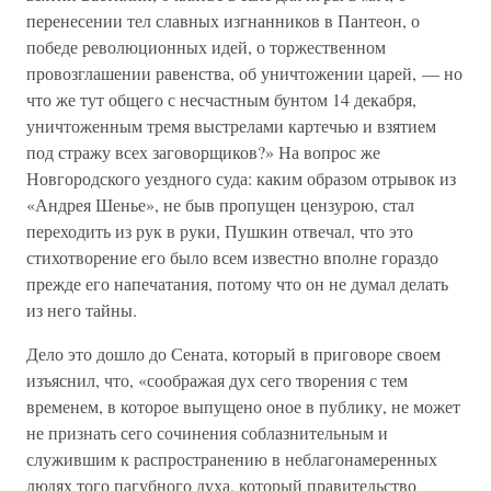
перенесении тел славных изгнанников в Пантеон, о
победе революционных идей, о торжественном
провозглашении равенства, об уничтожении царей, — но
что же тут общего с несчастным бунтом 14 декабря,
уничтоженным тремя выстрелами картечью и взятием
под стражу всех заговорщиков?» На вопрос же
Новгородского уездного суда: каким образом отрывок из
«Андрея Шенье», не быв пропущен цензурою, стал
переходить из рук в руки, Пушкин отвечал, что это
стихотворение его было всем известно вполне гораздо
прежде его напечатания, потому что он не думал делать
из него тайны.
Дело это дошло до Сената, который в приговоре своем
изъяснил, что, «соображая дух сего творения с тем
временем, в которое выпущено оное в публику, не может
не признать сего сочинения соблазнительным и
служившим к распространению в неблагонамеренных
людях того пагубного духа, который правительство