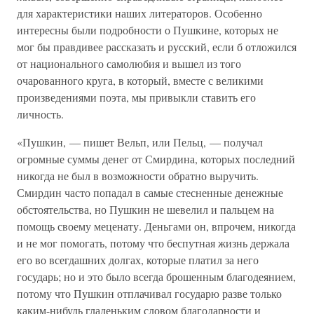
для характеристики наших литераторов. Особенно
интересны были подробности о Пушкине, которых не
мог бы правдивее рассказать и русский, если б отложился
от национального самолюбия и вышел из того
очарованного круга, в который, вместе с великими
произведениями поэта, мы привыкли ставить его
личность.
«Пушкин, — пишет Вельп, или Пельц, — получал
огромные суммы денег от Смирдина, которых последний
никогда не был в возможности обратно выручить.
Смирдин часто попадал в самые стесненные денежные
обстоятельства, но Пушкин не шевелил и пальцем на
помощь своему меценату. Деньгами он, впрочем, никогда
и не мог помогать, потому что беспутная жизнь держала
его во всегдашних долгах, которые платил за него
государь; но и это было всегда брошенным благодеянием,
потому что Пушкин отплачивал государю разве только
каким-нибудь гладеньким словом благодарности и