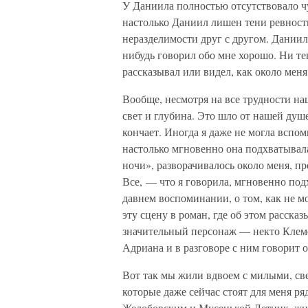
У Даниила полностью отсутствовало ч
настолько Даниил лишен тени ревности
неразделимости друг с другом. Даниилу
нибудь говорил обо мне хорошо. Ни тен
рассказывал или видел, как около меня
Вообще, несмотря на все трудности на
свет и глубина. Это шло от нашей ду
кончает. Иногда я даже не могла вспом
настолько мгновенно она подхватывала
ночи», разворачивалось около меня, п
Все, — что я говорила, мгновенно под
давнем воспоминании, о том, как не мо
эту сцену в роман, где об этом расска
значительный персонаж — некто Клем
Адриана и в разговоре с ним говорит 
Вот так мы жили вдвоем с милыми, св
которые даже сейчас стоят для меня р
Желобовским и Мусенькой Летник, жи