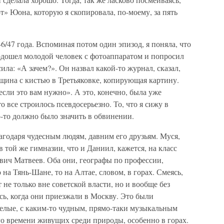
» Юона, которую я скопировала, по-моему, за пять
/47 года. Вспоминая потом один эпизод, я поняла, что
одошел молодой человек с фотоаппаратом и попросил
ла: «А зачем?». Он назвал какой-то журнал, сказал,
щина с кистью в Третьяковке, копирующая картину.
если это вам нужно». А это, конечно, была уже
о все строилось псевдосерьезно. То, что я сижу в
о-то должно было значить в обвинении.
агодаря чудесным людям, давним его друзьям. Муся,
 той же гимназии, что и Даниил, кажется, на класс
вич Матвеев. Оба они, географы по профессии,
 на Тянь-Шане, то на Алтае, словом, в горах. Смеясь,
 не только вне советской власти, но и вообще без
ись, когда они приезжали в Москву. Это были
селые, с каким-то чудным, прямо-таки музыкальным
го времени живущих среди природы, особенно в горах.