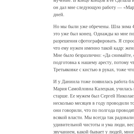
он дал мне следующую работу — «Март
дней.
Но мы были уже обречены. Шла зима 46
это уже был конец. Однажды ко мне п
разрешения сфотографировать. Я спроси
что ему нужен именно такой кадр: жен
Мне было безразлично: «Да снимайте, 
подготовка к нашему аресту, потому чт
Третьяковке с кистью в руках, тоже чт
И у Даниила тоже появилась работа бл
Мария Самойловна Калецкая, училась в
старше. Ее мужем был Сергей Николае
несколько месяцев в году проводили то
они говорили, что по полгода проводят
всякой власти. Мы всегда так радовал
удивительной чистоты и ума люди, ве
звучанием, какой бывает у людей, мно