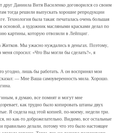
от друг Даниила Витя Василенко договорился со своим
 там тогда решили выпускать хорошие репродукции
ге. Технология была такая: печаталась очень большая
я основой, а художник масляными красками делал по
пию картины, которую отвозили в Лейпциг.
 Житков. Мы ужасно нуждались в деньгах. Поэтому,
 меня спросил: «Что Вы могли бы сделать?», я
что угодно, лишь бы работать. А он воспринял мои
 сказал: — Мне Ваша самоуверенность мила. Хорошо.
гина.
иным, я думаю, все помнят и могут мне
дозревает, как трудно было копировать штаны двух
ые. Я сидела над этой копией, по-моему, недели три.
я, но как-то доброжелательно. Видимо, все остальные
и правильно делали, потому что это было настоящее
 сделала хорошо. Тогда, так же ласково посмеиваясь,