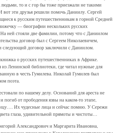
 людьми, то и с гор бы тоже приезжали не такими
И вот эти друзья решили помочь Даниилу. Сергей
ящиеся к русским путешественникам в горной Средней
нижечку — биографии нескольких русских
 На ней стояли две фамилии, потому что с Даниилом
ательства договор был с Сергеем Николаевичем,
 и следующий договор заключили с Даниилом.
 книжка о русских путешественниках в Африке.
из Ленинской библиотеки, где читал нужные для
званную в честь Гумилева. Николай Гумилев был
ом поэта.
стовали по нашему делу. Оснований для ареста не
и погиб от прободения язвы на каком-то этапе,
ьницу…. Их чудесные лица и сейчас помню. У Сережи
вета глаза, удивительной прямоты и чистоты…
ригорий Александрович и Маргарита Ивановна,
здникам они приходили к Коваленским вчетвером и мы