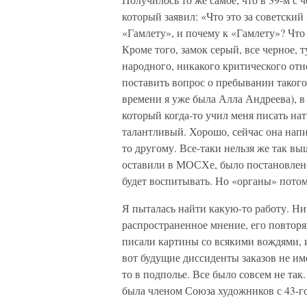
который заявил: «Что это за советский
«Гамлету», и почему к «Гамлету»? Что
Кроме того, замок серый, все черное, 
народного, никакого критического отн
поставить вопрос о пребывании такого
времени я уже была Алла Андреева), 
который когда-то учил меня писать на
талантливый. Хорошо, сейчас она напис
то другому. Все-таки нельзя же так в
оставили в МОСХе, было постановлено
будет воспитывать. Но «органы» потом
Я пыталась найти какую-то работу. Нич
распространенное мнение, его повторя
писали картины со всякими вождями, 
вот будущие диссиденты заказов не им
то в подполье. Все было совсем не та
была членом Союза художников с 43-го 