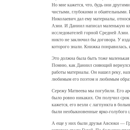
Но мне кажется, что, будь они другими
чистыми, глубокими и обаятельными. 
Николаевич дал ему материалы, относ
Азии. И Даниил написал маленькую к
исследователей горной Средней Азии.
никто не заключил бы договора. У изд
которого знали. Книжка понравилась,
Это должна была быть тоже маленькая
Помню, как Даниил сияющий вернулся 
работы материалы. Он нашел реку, на
любимым его поэтом и любимым образ
Сережу Матвеева мы погубили. Его аре
было ровно никаких. Он получил срок 
кажется, его везли с лагпункта в бол
были необыкновенные ярко-голубого ц
А еще у них были друзья Авсюки — Г
которую звали Гулей. По большим пра