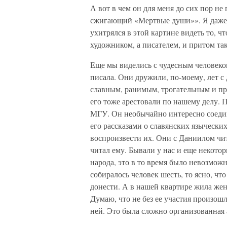
А вот в чем он для меня до сих пор не
сжигающий «Мертвые души»». Я даже н
ухитрялся в этой картине видеть то, чт
художником, а писателем, и притом та
Еще мы виделись с чудесным человеко
писала. Они дружили, по-моему, лет с
славным, ранимым, трогательным и пр
его тоже арестовали по нашему делу. 
МГУ. Он необычайно интересно соедин
его рассказами о славянских языческих
воспроизвести их. Они с Даниилом чит
читал ему. Бывали у нас и еще некото
народа, это в то время было невозможн
собиралось человек шесть, то ясно, что
донести. А в нашей квартире жила жен
Думаю, что не без ее участия произошл
ней. Это была сложно организованная 