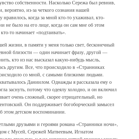
увство собственности. Насколько Сережа был ревнив,
, вероятно, из-за четкого сознания нашей
 нравилось, когда за мной кто-то ухаживал, кто-
и не было на его лице, когда он сам мне об этом
 кто-то начинает «подтаивать».
шей жизни, в памяти у меня только свет, бесконечный
шевной близости — один начинает фразу, другой —
нить, кто из нас высказал какую-нибудь мысль,
сь другим. Все, что происходило в «Странниках
роисходило со мной, с самыми близкими людьми.
хватывалось Даниилом. Однажды я рассказала ему о
гла заснуть, потому что одеялу холодно, и он включил
зывает очень сложный, скорее отрицательный, но
ентовский. Он поддерживает богоборческий замысел
об этом детском воспоминании.
етлыми друзьями и героями романа «Странники ночи»,
ядом с Мусей, Сережей Матвеевым, Игнатом
выми друзьями, и я не ощущаю четкой границы между