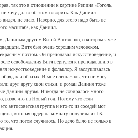
 прав, так это в отношении к картине Репина «Гоголь,
е хочу долго об этом говорить. Как Даниил
о видел, не знаю. Наверно, для этого надо быть не
кого масштаба, как Даниил.
м, Даниным другом Витей Василенко, о котором я уже
 двадцати. Витя был очень хорошим человеком,
екрасным поэтом. Он преподавал искусствоведение, и
После освобождения Витя вернулся к преподаванию в
ял искусствоведение и фольклор. Я заслушивалась
 обрядах и образах. И мне очень жаль, что не могу
али друг другу свои стихи, и роман Даниил тоже
рые Данины друзья. Никогда не собиралось много
о, разве что на Новый год. Потому что если
 это антисоветская группа и кто-то из соседей мог
щина, которая ордер на комнату получила из ГБ.
о то, что потом случилось. Но дело было не только в
акция.