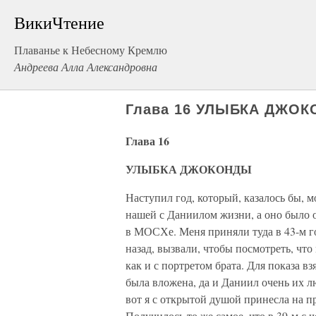
ВикиЧтение
Плаванье к Небесному Кремлю
Андреева Алла Александровна
Глава 16 УЛЫБКА ДЖО
Глава 16
УЛЫБКА ДЖОКОНДЫ
Наступил год, который, казалось бы, 
нашей с Даниилом жизни, а оно было 
в МОСХе. Меня приняли туда в 43-м год
назад, вызвали, чтобы посмотреть, что
как и с портретом брата. Для показа вз
была вложена, да и Даниил очень их л
вот я с открытой душой принесла на пр
Получилось то же самое, что в 39-м с