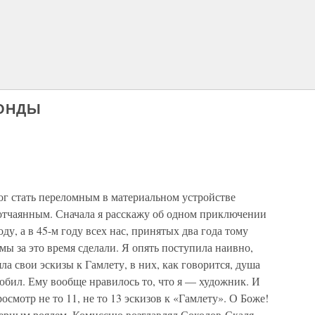
КОНДЫ
мог стать переломным в материальном устройстве
отчаянным. Сначала я расскажу об одном приключении
у, а в 45-м году всех нас, принятых два года тому
 мы за это время сделали. Я опять поступила наивно,
яла свои эскизы к Гамлету, в них, как говорится, душа
юбил. Ему вообще нравилось то, что я — художник. И
осмотр не то 11, не то 13 эскизов к «Гамлету». О Боже!
 черным роялем. Комиссию возглавлял Соколов-Скаля,