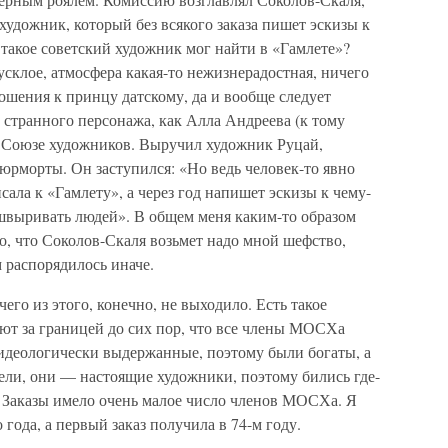
 художник, который без всякого заказа пишет эскизы к
 такое советский художник мог найти в «Гамлете»?
тусклое, атмосфера какая-то нежизнерадостная, ничего
ошения к принцу датскому, да и вообще следует
 странного персонажа, как Алла Андреева (к тому
в Союзе художников. Выручил художник Руцай,
тюрморты. Он заступился: «Но ведь человек-то явно
ала к «Гамлету», а через год напишет эскизы к чему-
ышвыривать людей». В общем меня каким-то образом
, что Соколов-Скаля возьмет надо мной шефство,
 распорядилось иначе.
его из этого, конечно, не выходило. Есть такое
ют за границей до сих пор, что все члены МОСХа
идеологически выдержанные, поэтому были богаты, а
ели, они — настоящие художники, поэтому бились где-
к. Заказы имело очень малое число членов МОСХа. Я
года, а первый заказ получила в 74-м году.