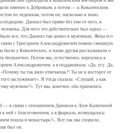
дили именно к Добровым, а потом — к Коваленским.
том по ледникам, потом он, насколько я знаю,
кспедициях. Даниил был прямо без ума от него, в
о человека. Для него это действительно был идеал —
 было все, что Даниил так ценил в мужчинах. Жена его
В связи с Григорием Александровичем помню смешную
ы были у Коваленских, и наши друзья рассказывали о
ть бесконечно. Потом мы, естественно, вернулись к
орием Александровичем, а я поддакивала: «Да, угу. Да,
«Почему ты так вяло отвечаешь?! Ты не в восторге от
 того заслуживает». Я тогда сказала: «Слушай, а как
угому мужчине?». Тут мы, конечно, оба принялись
й — в связи с отношением Даниила к Лизе Калитиной
 к ней с благоговением, а я фыркала, возмущалась:
зачем пошла в монастырь?». Вот так мы спорили,
рав был он.