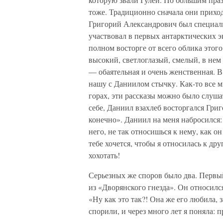
тоже. Традиционно сначала они прихо
Григорий Александрович был специалис
участвовал в первых антарктических э
полном восторге от всего облика этог
высокий, светлоглазый, смелый, в нем
— обаятельная и очень женственная. 
нашу с Даниилом стычку. Как-то все м
горах, эти рассказы можно было слуша
себе, Даниил взахлеб восторгался Григ
конечно». Даниил на меня набросился: 
него, не так относишься к нему, как он
тебе хочется, чтобы я относилась к др
хохотать!
Серьезных же споров было два. Первы
из «Дворянского гнезда». Он относился
«Ну как это так?! Она же его любила, 
спорили, и через много лет я поняла: п