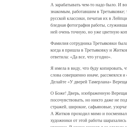
А зарабатывать чем-то надо было. И в
знакомым, работавшим в Третьяковке;
русской классики, печатая их в Лейпци
бледная фотография работы, служивша
ней очень точную, но уже цветную ко
Фамилия сотрудника Третьяковки была
когда я пришла в Третьяковку и Житков
ответила: «Да все, что угодно».
Я имела в виду, что буду копировать, 
слова совершенно иначе, рассмеялся и
Делайте «У дверей Тамерлана» Вереща
О Боже! Дверь, изображенную Верещаг
посочувствовать, но никто даже не по
стражей, широкие, сафьяновые, узорчат
А Житков проходил мимо и посмеивалс
художники от этой работы шарахались 
мучение. В конце концов я ее сделала и