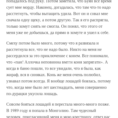
попадалось под руку. Потом заметила, что Буян все время
сует мне морду. Наконец, догадалась, что там что-то надо
расстегнуть, чтобы вытащить удила. Вот он и совал мне
сначала одну щеку, а потом другую. Так я его распрягла,
только хомут снять не смогла. Он понял, что этого от
меня уже не добьешься, да прямо в хомуте и ушел к себе.
Смеху потом было много, потому что я развязала и
расстегнула все, что не надо было. Никто на меня не
рассердился за это приключение с конем. Все понимали,
что «пан! Аллочка неповинна вмгги коня запрягати». А
когда в баню пошли, то все увидали, что я была, как
жираф, вся в синяках. Конь же меня очень полюбил,
узнавал потом всегда. Я вообще лошадей боялась, потому
что, когда мне было лет шестнадцать, меня совершенно
по-дурацки укусила лошадь.
Совсем бояться лошадей я перестала много-много позже.
В 1989 году я попала в Монголию. Там чудесный
человек, пригласивший меня и мою крестницу, отвез нас