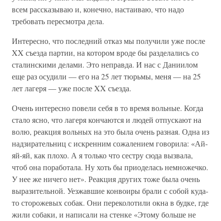
всем рассказываю и, конечно, настаиваю, что надо
требовать пересмотра дела.
Интересно, что последний отказ мы получили уже после
XX съезда партии, на котором вроде бы разделались со
сталинскими делами. Это неправда. И нас с Даниилом
еще раз осудили — его на 25 лет тюрьмы, меня — на 25
лет лагеря — уже после XX съезда.
Очень интересно повели себя в то время вольные. Когда
стало ясно, что лагеря кончаются и людей отпускают на
волю, реакция вольных на это была очень разная. Одна из
надзирательниц с искренним сожалением говорила: «Ай-
яй-яй, как плохо. А я только что сестру сюда вызвала,
чтоб она поработала. Ну хоть бы приоделась немножечко.
У нее же ничего нет». Реакция других тоже была очень
выразительной. Уезжавшие конвоиры брали с собой куда-
то сторожевых собак. Они переколотили окна в будке, где
жили собаки, и написали на стенке «Этому больше не