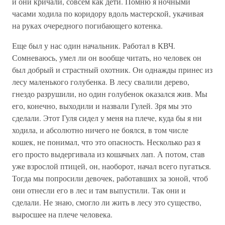
и они кричали, совсем как дети. Помню я ночными
часами ходила по коридору вдоль мастерской, укачивая
на руках очередного погибающего котенка.
Еще был у нас один начальник. Работал в КВЧ.
Сомневаюсь, умел ли он вообще читать, но человек он
был добрый и страстный охотник. Он однажды принес из
лесу маленького голубенка. В лесу свалили дерево,
гнездо разрушили, но один голубенок оказался жив. Мы
его, конечно, выходили и назвали Гулей. Зря мы это
сделали. Этот Гуля сидел у меня на плече, куда бы я ни
ходила, и абсолютно ничего не боялся, в том числе
кошек, не понимал, что это опасность. Несколько раз я
его просто выдергивала из кошачьих лап. А потом, став
уже взрослой птицей, он, наоборот, начал всего пугаться.
Тогда мы попросили девочек, работавших за зоной, чтоб
они отнесли его в лес и там выпустили. Так они и
сделали. Не знаю, смогло ли жить в лесу это существо,
выросшее на плече человека.