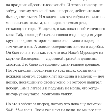
на праздник «Десяти тысяч коней». И этого я никогда не
забуду, потому что коней там, наверное, действительно
было десять тысяч. И я видела, как эти табуны скакали по
монгольским холмам, как широкая темная река,
стекающая с горы. Увидела я, и как ловят необъезженного
коня. Табун лошадей сначала гоняли взад-вперед внутри
круга, по краям которого стояло очень много народа, в
том числе и мы. А ловили совершенно золотого жеребца.
Он был точь-в-точь как тот, что под Ильей Муромцем на
картине Васнецова, — с длинной гривой и длинным
хвостом. Это было совершенно удивительное зрелище.
Потом каждый победитель во всех видах состязаний —
пожилой монгол, средних лет женщина и мальчик — пел
песню, посвященную своему коню, на котором выиграл
победу. Там в лагере я и подумать не могла, что когда-
нибудь увижу такое, Монголию увижу.
Но это я забежала вперед, потому что пока еще все-таки
54-й, 55-й годы. Люди уже идут на волю, но мы все еще