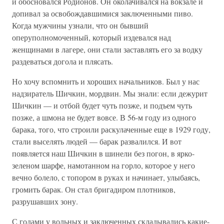
и обосновался Родионов. Он околачивался на вокзале и
допивал за освобождавшимися заключенными пиво.
Когда мужчины узнали, что он бывший
оперуполномоченный, который издевался над
женщинами в лагере, они стали заставлять его за водку
раздеваться догола и плясать.
Но хочу вспомнить и хороших начальников. Был у нас
надзиратель Шичкин, мордвин. Мы знали: если дежурит
Шичкин — и отбой будет чуть позже, и подъем чуть
позже, а шмона не будет вовсе. В 56-м году из одного
барака, того, что строили раскулаченные еще в 1929 году,
стали выселять людей — барак развалился. И вот
появляется наш Шичкин в шинели без погон, в ярко-
зеленом шарфе, намотанном на горло, которое у него
вечно болело, с топором в руках и начинает, улыбаясь,
громить барак. Он стал бригадиром плотников,
разрушавших зону.
С годами у вольных и заключенных складывались какие-