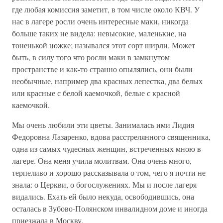
где любая комиссия заметит, в том числе около КВЧ. У
нас в лагере росли очень интересные маки, никогда
больше таких не видела: невысокие, маленькие, на
тоненькой ножке; назывался этот сорт ширли. Может
быть, в силу того что росли маки в замкнутом
пространстве и как-то странно опылялись, они были
необычные, например два красных лепестка, два белых
или красные с белой каемочкой, белые с красной
каемочкой.
Мы очень любили эти цветы. Занималась ими Лидия
Федоровна Лазаренко, вдова расстрелянного священника,
одна из самых чудесных женщин, встреченных мною в
лагере. Она меня учила молитвам. Она очень много,
терпеливо и хорошо рассказывала о том, чего я почти не
знала: о Церкви, о богослужениях. Мы и после лагеря
видались. Ехать ей было некуда, освободившись, она
осталась в Зубово-Полянском инвалидном доме и иногда
приезжала в Москву.