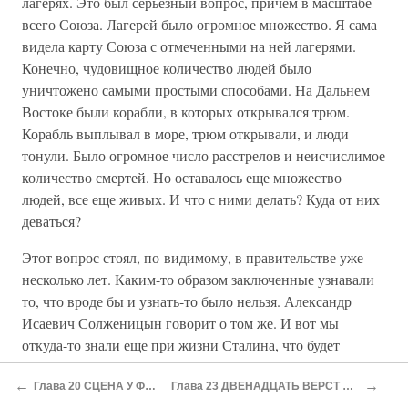
лагерях. Это был серьезный вопрос, причем в масштабе
всего Союза. Лагерей было огромное множество. Я сама
видела карту Союза с отмеченными на ней лагерями.
Конечно, чудовищное количество людей было
уничтожено самыми простыми способами. На Дальнем
Востоке были корабли, в которых открывался трюм.
Корабль выплывал в море, трюм открывали, и люди
тонули. Было огромное число расстрелов и неисчислимое
количество смертей. Но оставалось еще множество
людей, все еще живых. И что с ними делать? Куда от них
деваться?
Этот вопрос стоял, по-видимому, в правительстве уже
несколько лет. Каким-то образом заключенные узнавали
то, что вроде бы и узнать-то было нельзя. Александр
Исаевич Солженицын говорит о том же. И вот мы
откуда-то знали еще при жизни Сталина, что будет
пересмотр всех дел. Будут оставлены только здоровые и
←
→
какая-то часть специалистов. Остальных ликвидируют. Я
Глава 20 СЦЕНА У ФОНТАНА
Глава 23 ДВЕНАДЦАТЬ ВЕРСТ СВОБОДЫ