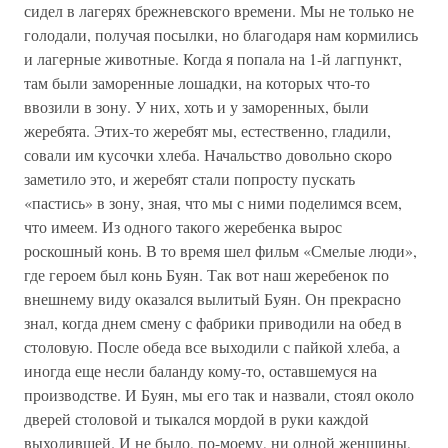
сидел в лагерях брежневского времени. Мы не только не
голодали, получая посылки, но благодаря нам кормились
и лагерные животные. Когда я попала на 1-й лагпункт,
там были заморенные лошадки, на которых что-то
ввозили в зону. У них, хоть и у заморенных, были
жеребята. Этих-то жеребят мы, естественно, гладили,
совали им кусочки хлеба. Начальство довольно скоро
заметило это, и жеребят стали попросту пускать
«пастись» в зону, зная, что мы с ними поделимся всем,
что имеем. Из одного такого жеребенка вырос
роскошный конь. В то время шел фильм «Смелые люди»,
где героем был конь Буян. Так вот наш жеребенок по
внешнему виду оказался вылитый Буян. Он прекрасно
знал, когда днем смену с фабрики приводили на обед в
столовую. После обеда все выходили с пайкой хлеба, а
иногда еще несли баланду кому-то, оставшемуся на
производстве. И Буян, мы его так и назвали, стоял около
дверей столовой и тыкался мордой в руки каждой
выходившей. И не было, по-моему, ни одной женщины,