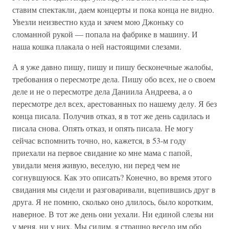
ставим спектакли, даем концерты и пока конца не видно.
Увезли неизвестно куда и зачем мою Джоньку со
сломанной рукой — попала на фабрике в машину. И
наша кошка плакала о ней настоящими слезами.
А я уже давно пишу, пишу и пишу бесконечные жалобы,
требования о пересмотре дела. Пишу обо всех, не о своем
деле и не о пересмотре дела Даниила Андреева, а о
пересмотре дел всех, арестованных по нашему делу. Я без
конца писала. Получив отказ, я в тот же день садилась и
писала снова. Опять отказ, и опять писала. Не могу
сейчас вспомнить точно, но, кажется, в 53-м году
приехали на первое свидание ко мне мама с папой,
увидали меня живую, веселую, ни перед чем не
согнувшуюся. Как это описать? Конечно, во время этого
свидания мы сидели и разговаривали, вцепившись друг в
друга. Я не помню, сколько оно длилось, было коротким,
наверное. В тот же день они уехали. Ни единой слезы ни
у меня, ни у них. Мы сидим, я страшно весело им обо