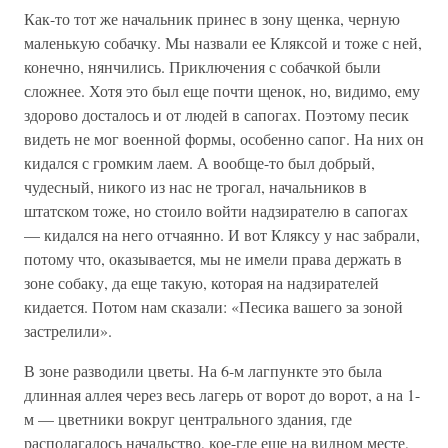
Как-то тот же начальник принес в зону щенка, черную
маленькую собачку. Мы назвали ее Кляксой и тоже с ней,
конечно, нянчились. Приключения с собачкой были
сложнее. Хотя это был еще почти щенок, но, видимо, ему
здорово досталось и от людей в сапогах. Поэтому песик
видеть не мог военной формы, особенно сапог. На них он
кидался с громким лаем. А вообще-то был добрый,
чудесный, никого из нас не трогал, начальников в
штатском тоже, но стоило войти надзирателю в сапогах
— кидался на него отчаянно. И вот Кляксу у нас забрали,
потому что, оказывается, мы не имели права держать в
зоне собаку, да еще такую, которая на надзирателей
кидается. Потом нам сказали: «Песика вашего за зоной
застрелили».
В зоне разводили цветы. На 6-м лагпункте это была
длинная аллея через весь лагерь от ворот до ворот, а на 1-
м — цветники вокруг центрального здания, где
располагалось начальство, кое-где еще на видном месте,