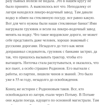
разу пьяных вблизи не видала. Это в нашем кругу не
было принято. А выяснилось вот что. Неподалеку от
лагеря находился ликеро-водочный завод. Там давали
водку в обмен на стеклянную посуду, все равно какую.
Вот для чего нужны были наши стеклянные банки! Ими
нагружали грузовик и везли на ликеро-водочный завод
менять на водку. Что такое мордовские дороги, не может
себе представить даже человек, хорошо знакомый с
русскими дорогами. Незадолго до того как меня
допрашивал следователь, грузовик с банками застрял, да
так, что пришлось вызывать трактор, чтобы его
вытащить. Ниточка стала распутываться, и оказалось, что
все пьют, а особо страшно Родионов. Его выгнали с
работы, из партии, лишили чинов и званий. Это было
уже в 55-м году, незадолго до освобождения.
Конец же истории с Родионовым таков. Все, кто
освобождался из лагеря, ехали через Потьму. В Потьме
они ждали поезда, идущего по основной магистрали. Там