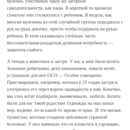
мужчин, участников такой же лагерной
самодеятельности, как наша. В короткой по времени
суматохе они столкнулись с ребенком. Я видела, как
многие мужчины из этой случайной группы передавали с
рук на руки девочку, просто чтобы подержать на руках
ребенка. В этом сказывалась глубокая, часто
бессознательная рыцарская душевная потребность —
защитить слабого.
А теперь о животных в лагере. У нас в зоне были котята.
Зазонные ребятишки, дети начальников, ловили котят,
устраивали для них ОСО — Особое совещание.
Приговаривали, например, котенка к 25 годам лагеря и
ухитрялись его через ворота зашвырнуть к нам. Конечно,
мы этих котят подбирали, вынянчивали, любили. Котята
были для нас такой радостью. Однажды на них напал
мор, видимо, из-за какой-то заразы от крыс. И эти милые,
пушистые, веселые создания заболевали странной
болезнью. У них начинало что-то клокотать в горлышке,