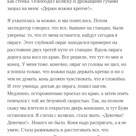
как стенка. Освободил коляску и дрожащими губами
заорал на меня: «Держи вожжи крепче!».
Я ухватилась за вожжи, и мы понеслись. Потом
экспедитор говорил, что все, бывшие на станции, были
уверены: то, что от меня останется, найдут сегодня в
овраге. Этот глубокий овраг находился примерно на
расстоянии двух третей пути от станции. Вдоль оврага
дорога шла косо по краю. Все решили, что тут-то мне и
конец. У меня тоже, конечно, овраг из головы не шел, но
я поняла только, что вожжи надо держать крепко и ни о
чем не думать, конь должен чувствовать, что я спокойна.
И этот умница, доехав до оврага, пошел шагом.
Медленно, осторожненько проехал по краю, а затем опять
помчался с той же безумной скоростью. Так, на полном
скаку мы влетели в открытую дверь конюшни, и тут Буян
остановился. Я слезла с коляски, стала звать: «Девочки!
Девочки!». Никого не было. Коня надо распрягать, а я не
умею. Стала развязывать и расстегивать все, что