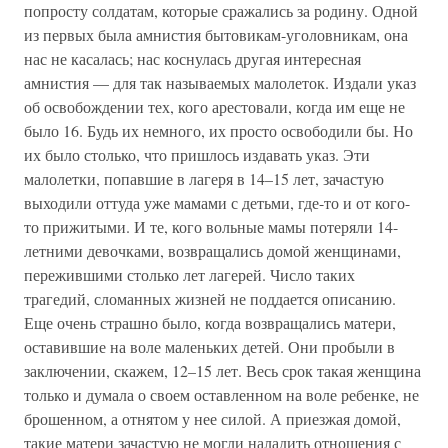
попросту солдатам, которые сражались за родину. Одной
из первых была амнистия бытовикам-уголовникам, она
нас не касалась; нас коснулась другая интересная
амнистия — для так называемых малолеток. Издали указ
об освобождении тех, кого арестовали, когда им еще не
было 16. Будь их немного, их просто освободили бы. Но
их было столько, что пришлось издавать указ. Эти
малолетки, попавшие в лагеря в 14–15 лет, зачастую
выходили оттуда уже мамами с детьми, где-то и от кого-
то прижитыми. И те, кого вольные мамы потеряли 14-
летними девочками, возвращались домой женщинами,
пережившими столько лет лагерей. Число таких
трагедий, сломанных жизней не поддается описанию.
Еще очень страшно было, когда возвращались матери,
оставившие на воле маленьких детей. Они пробыли в
заключении, скажем, 12–15 лет. Весь срок такая женщина
только и думала о своем оставленном на воле ребенке, не
брошенном, а отнятом у нее силой. А приезжая домой,
такие матери зачастую не могли наладить отношения с