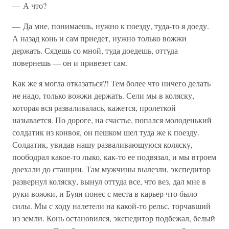
— А что?
— Да мне, понимаешь, нужно к поезду, туда-то я доеду.
А назад конь и сам приедет, нужно только вожжи
держать. Сядешь со мной, туда доедешь, оттуда
повернешь — он и привезет сам.
Как же я могла отказаться?! Тем более что ничего делать
не надо, только вожжи держать. Сели мы в коляску,
которая вся разваливалась, кажется, пролеткой
называется. По дороге, на счастье, попался молоденький
солдатик из конвоя, он пешком шел туда же к поезду.
Солдатик, увидав нашу разваливающуюся коляску,
поободрал какое-то лыко, как-то ее подвязал, и мы втроем
доехали до станции. Там мужчины вылезли, экспедитор
развернул коляску, вынул оттуда все, что вез, дал мне в
руки вожжи, и Буян понес с места в карьер что было
силы. Мы с ходу налетели на какой-то рельс, торчавший
из земли. Конь остановился, экспедитор подбежал, белый