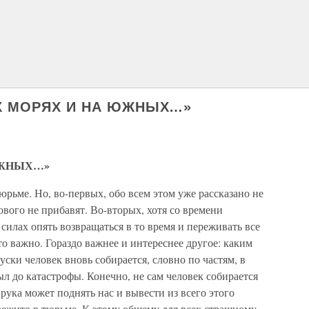
ЫХ МОРЯХ И НА ЮЖНЫХ…»
ЮЖНЫХ…»
юрьме. Но, во-первых, обо всем этом уже рассказано не
нового не прибавят. Во-вторых, хотя со времени
в силах опять возвращаться в то время и переживать все
это важно. Гораздо важнее и интереснее другое: каким
ски человек вновь собирается, словно по частям, в
был до катастрофы. Конечно, не сам человек собирается
рука может поднять нас и вывести из всего этого
ережито в тюрьме. К этому общему для всех страшному