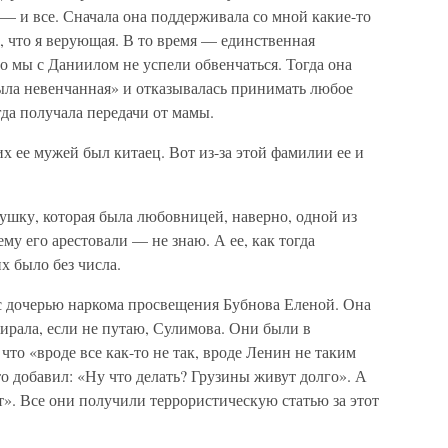
— и все. Сначала она поддерживала со мной какие-то
а, что я верующая. В то время — единственная
то мы с Даниилом не успели обвенчаться. Тогда она
была невенчанная» и отказывалась принимать любое
да получала передачи от мамы.
 ее мужей был китаец. Вот из-за этой фамилии ее и
шку, которая была любовницей, наверно, одной из
му его арестовали — не знаю. А ее, как тогда
х было без числа.
 с дочерью наркома просвещения Бубнова Еленой. Она
ирала, если не путаю, Сулимова. Они были в
 что «вроде все как-то не так, вроде Ленин не таким
то добавил: «Ну что делать? Грузины живут долго». А
т». Все они получили террористическую статью за этот