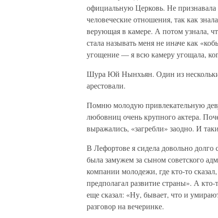
официальную Церковь. Не признавала 
человеческие отношения, так как знал
верующая в камере. А потом узнала, ч
стала называть меня не иначе как «ко
угощение — я всю камеру угощала, ког
Шура Юй Нынхьян. Один из нескольких
арестовали.
Помню молодую привлекательную деву
любовниц очень крупного актера. Поче
выражались, «загребли» заодно. И таки
В Лефортове я сидела довольно долго
была замужем за сыном советского адм
компании молодежи, где кто-то сказал,
предполагал развитие страны». А кто-
еще сказал: «Ну, бывает, что и умираю
разговор на вечеринке.