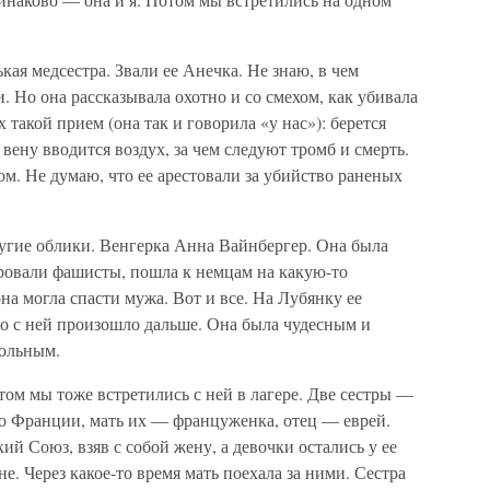
ая медсестра. Звали ее Анечка. Не знаю, в чем
и. Но она рассказывала охотно и со смехом, как убивала
 такой прием (она так и говорила «у нас»): берется
вену вводится воздух, за чем следуют тромб и смерть.
том. Не думаю, что ее арестовали за убийство раненых
ругие облики. Венгерка Анна Вайнбергер. Она была
ировали фашисты, пошла к немцам на какую-то
на могла спасти мужа. Вот и все. На Лубянку ее
что с ней произошло дальше. Она была чудесным и
больным.
ом мы тоже встретились с ней в лагере. Две сестры —
о Франции, мать их — француженка, отец — еврей.
й Союз, взяв с собой жену, а девочки остались у ее
не. Через какое-то время мать поехала за ними. Сестра