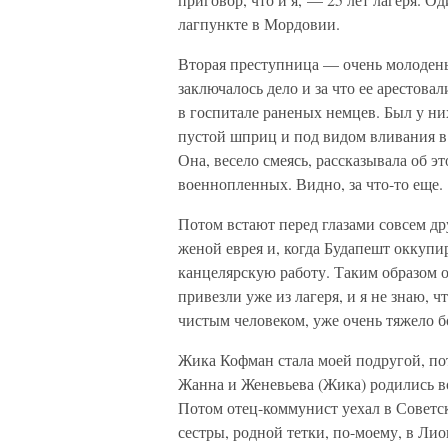
лагпункте в Мордовии.
Вторая преступница — очень молоденьк
заключалось дело и за что ее арестовал
в госпитале раненых немцев. Был у них
пустой шприц и под видом вливания в 
Она, весело смеясь, рассказывала об э
военнопленных. Видно, за что-то еще.
Потом встают перед глазами совсем д
женой еврея и, когда Будапешт оккуп
канцелярскую работу. Таким образом о
привезли уже из лагеря, и я не знаю, 
чистым человеком, уже очень тяжело 
Жика Кофман стала моей подругой, пот
Жанна и Женевьева (Жика) родились в
Потом отец-коммунист уехал в Советски
сестры, родной тетки, по-моему, в Лио