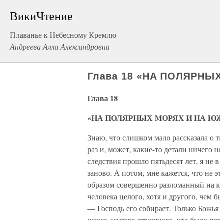
ВикиЧтение
Плаванье к Небесному Кремлю
Андреева Алла Александровна
Глава 18 «НА ПОЛЯРН
Глава 18
«НА ПОЛЯРНЫХ МОРЯХ И НА 
Знаю, что слишком мало рассказала о т
раз и, может, какие-то детали ничего 
следствия прошло пятьдесят лет, я не 
заново. А потом, мне кажется, что не 
образом совершенно разломанный на ку
человека целого, хотя и другого, чем 
— Господь его собирает. Только Божья 
ужаса, из того страшного, что было п