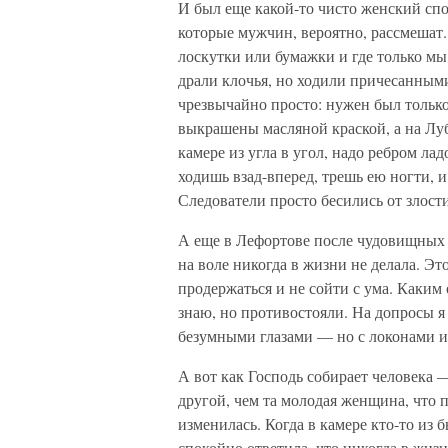
И был еще какой-то чисто женский сп
которые мужчин, вероятно, рассмешат.
лоскутки или бумажки и где только мы 
драли клочья, но ходили причесанными
чрезвычайно просто: нужен был тольк
выкрашены масляной краской, а на Луб
камере из угла в угол, надо ребром ла
ходишь взад-вперед, трешь ею ногти, и
Следователи просто бесились от злост
А еще в Лефортове после чудовищных н
на воле никогда в жизни не делала. Э
продержаться и не сойти с ума. Каким
знаю, но противостояли. На допросы 
безумными глазами — но с локонами 
А вот как Господь собирает человека —
другой, чем та молодая женщина, что п
изменилась. Когда в камере кто-то из б
спокойно ответила, что никогда в жизн