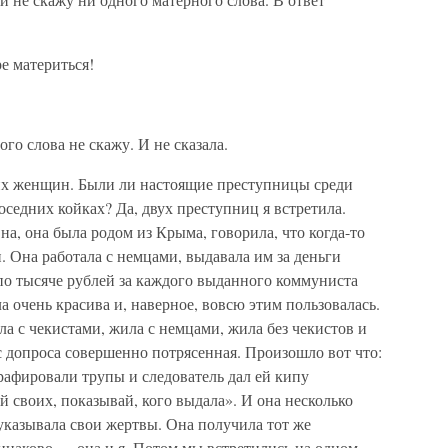
е материться!
ого слова не скажу. И не сказала.
гих женщин. Были ли настоящие преступницы среди
 соседних койках? Да, двух преступниц я встретила.
а, она была родом из Крыма, говорила, что когда-то
. Она работала с немцами, выдавала им за деньги
по тысяче рублей за каждого выданного коммуниста
а очень красива и, наверное, вовсю этим пользовалась.
ла с чекистами, жила с немцами, жила без чекистов и
 допроса совершенно потрясенная. Произошло вот что:
рафировали трупы и следователь дал ей кипу
й своих, показывай, кого выдала». И она несколько
указывала свои жертвы. Она получила тот же
Одинаково — она и я. Потом мы встретились на одном