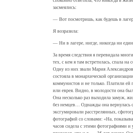
засмеялись:
— Вот посмотришь, как будешь в лагер
Я возразила:
— Ни в лагере, нигде, никогда ни един
За время следствия я перевидала мно
тех, с кем я там встретилась, спала на
Одну из них звали Мария Александровн
состояла в монархической организации
коммунистов и не только. Платили ей 
или еврея. Видно, в молодости она был
Она несколько раз выходила замуж, жи
без немцев… Однажды она вернулась с
эксгумировали расстрелянных, сфотог
фотографий со словами: «На, показыва
часов сидела с этими фотографиями и 
приговор, что и я, — 25 лет лагеря. 