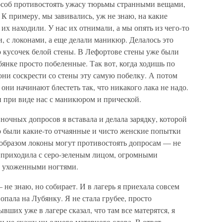
особ противостоять ужасу тюрьмы странными вещами,
 К примеру, мы завивались, уж не знаю, на какие
их находили. У нас их отнимали, а мы опять из чего-то
, с локонами, а еще делали маникюр. Делалось это
о кусочек белой стены. В Лефортове стены уже были
янке просто побеленные. Так вот, когда ходишь по
дони соскрести со стены эту самую побелку. А потом
 они начинают блестеть так, что никакого лака не надо.
и при виде нас с маникюром и прической.
очных допросов я вставала и делала зарядку, которой
то были какие-то отчаянные и чисто женские попытки
 образом локоны могут противостоять допросам — не
я приходила с серо-зеленым лицом, огромными
и ухоженными ногтями.
 не знаю, но собирает. И в лагерь я приехала совсем
опала на Лубянку. Я не стала грубее, просто
ывших уже в лагере сказал, что там все матерятся, я
и не скажу ни одного матерного слова. В ответ