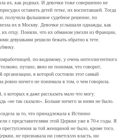
ила их, как родных. И девочки тоже совершенно не
 присудил оставить детей тетке, их воспитавшей. Тогда
и, получила фальшивое судебное решение, по
ивезла их в Москву. Девочки услышали однажды, как
, их отцу. Поняли, что их обманом увезли из Франции,
кими девушками решили бежать обратно к тете.
убянку.
омработницей, по-видимому, у очень интеллигентного
столково, путано, явно не понимая, что говорит,
й организации, в которой состояли этот самый
а ровно ничего не понимала в том, о чем говорила.
 о которых я даже рассказать мало что могу.
удь «не так сказали». Больше ничего за ними не было.
сидела за то, что принадлежала к Истинно
ли с представителями этой Церкви уже в 70-е годы. Я
о преступления за той женщиной не было, кроме того,
еркви, не признавала ни советскую власть, ни