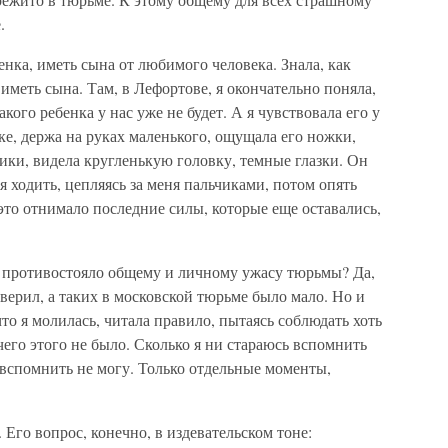
.
бенка, иметь сына от любимого человека. Знала, как
иметь сына. Там, в Лефортове, я окончательно поняла,
кого ребенка у нас уже не будет. А я чувствовала его у
ке, держа на руках маленького, ощущала его ножки,
чики, видела кругленькую головку, темные глазки. Он
ся ходить, цепляясь за меня пальчиками, потом опять
 это отнимало последние силы, которые еще оставались,
 противостояло общему и личному ужасу тюрьмы? Да,
о верил, а таких в московской тюрьме было мало. Но и
то я молилась, читала правило, пытаясь соблюдать хоть
его этого не было. Сколько я ни стараюсь вспомнить
 вспомнить не могу. Только отдельные моменты,
Его вопрос, конечно, в издевательском тоне: