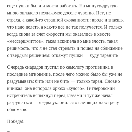
еще пушки были и могли работать. На минуту-другую
мною овладело незнакомое доселе чувство. Нет, не
страха, а какой-то странной скованности: вроде и знаешь,
что надо делать, а как-то все не так получается. И только
когда снова за счет скорости мы оказались в хвосте
«мессершмиттов», такая вскипела во мне злость, такая
решимость, что я не стал стрелять и пошел на сближение
с твердым решением: откажут пушки — буду таранить!
Очередь снарядов пустил по самолету противника в
последнее мгновение, после чего можно было бы уже не
раздумывать: бить или не бить — только таран. Словно
кинжал, она вспорола брюхо «худого». Гитлеровский
истребитель вспыхнул перед глазами и тут же начал
разрушаться — я едва уклонился от летящих навстречу
обломков.
Победа!..