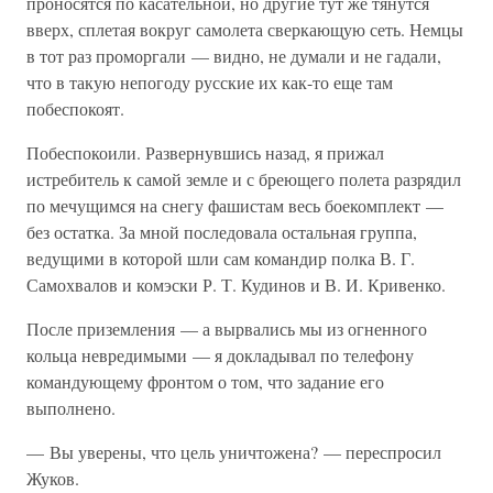
проносятся по касательной, но другие тут же тянутся
вверх, сплетая вокруг самолета сверкающую сеть. Немцы
в тот раз проморгали — видно, не думали и не гадали,
что в такую непогоду русские их как-то еще там
побеспокоят.
Побеспокоили. Развернувшись назад, я прижал
истребитель к самой земле и с бреющего полета разрядил
по мечущимся на снегу фашистам весь боекомплект —
без остатка. За мной последовала остальная группа,
ведущими в которой шли сам командир полка В. Г.
Самохвалов и комэски Р. Т. Кудинов и В. И. Кривенко.
После приземления — а вырвались мы из огненного
кольца невредимыми — я докладывал по телефону
командующему фронтом о том, что задание его
выполнено.
— Вы уверены, что цель уничтожена? — переспросил
Жуков.