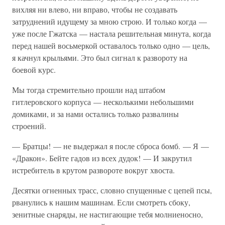
вихляя ни влево, ни вправо, чтобы не создавать
затруднений идущему за мною строю. И только когда —
уже после Гжатска — настала решительная минута, когда
перед нашей восьмеркой оставалось только одно — цель,
я качнул крыльями. Это был сигнал к развороту на
боевой курс.
Мы тогда стремительно прошли над штабом
гитлеровского корпуса — несколькими небольшими
домиками, и за нами остались только развалины
строений.
— Братцы! — не выдержал я после сброса бомб. — Я —
«Дракон». Бейте гадов из всех дудок! — И закрутил
истребитель в крутом развороте вокруг хвоста.
Десятки огненных трасс, словно спущенные с цепей псы,
рванулись к нашим машинам. Если смотреть сбоку,
зенитные снаряды, не настигающие тебя молниеносно,