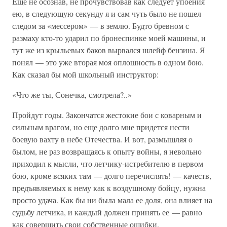
Еще не осознав, не прочувствовав как следует упоения
ею, в следующую секунду я и сам чуть было не пошел
следом за «мессером» — в землю. Будто бревном с
размаху кто-то ударил по бронеспинке моей машины, и
тут же из крыльевых баков вырвался шлейф бензина. Я
понял — это уже вторая моя оплошность в одном бою.
Как сказал бы мой школьный инструктор:
«Что же ты, Сонечка, смотрела?..»
Пройдут годы. Закончатся жестокие бои с коварным и
сильным врагом, но еще долго мне придется нести
боевую вахту в небе Отечества. И вот, размышляя о
былом, не раз возвращаясь к опыту войны, я невольно
приходил к мысли, что летчику-истребителю в первом
бою, кроме всяких там — долго перечислять! — качеств,
предъявляемых к нему как к воздушному бойцу, нужна
просто удача. Как бы ни была мала ее доля, она влияет на
судьбу летчика, и каждый должен принять ее — равно
как совершить свои собственные ошибки.