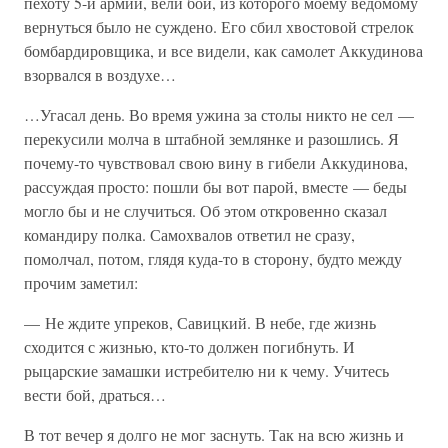
пехоту 5-й армии, вели бой, из которого моему ведомому
вернуться было не суждено. Его сбил хвостовой стрелок
бомбардировщика, и все видели, как самолет Аккудинова
взорвался в воздухе…
…Угасал день. Во время ужина за столы никто не сел —
перекусили молча в штабной землянке и разошлись. Я
почему-то чувствовал свою вину в гибели Аккудинова,
рассуждая просто: пошли бы вот парой, вместе — беды
могло бы и не случиться. Об этом откровенно сказал
командиру полка. Самохвалов ответил не сразу,
помолчал, потом, глядя куда-то в сторону, будто между
прочим заметил:
— Не ждите упреков, Савицкий. В небе, где жизнь
сходится с жизнью, кто-то должен погибнуть. И
рыцарские замашки истребителю ни к чему. Учитесь
вести бой, драться…
В тот вечер я долго не мог заснуть. Так на всю жизнь и