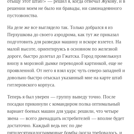
отыщу этот штаб!» — решил я, когда отвечал Жукову, и в
решении моем не было ни бравады, ни самонадеянного
пустозвонства.
На деле же все выглядело так. Только добрался я из
Перхушкова до своего аэродрома, как тут же приказал
подготовить для разведки машину и вскоре взлетел. На
малой высоте, ориентируясь в основном по железной
дороге, быстро долетал до Гжатска. Город промелькнул
внизу в морозной дымке переводной картинкой, еще не
проявленной. От него я взял курс чуть северо-западней и
довольно быстро отыскал указанный мне на карте штаб
гитлеровского корпуса.
Теперь я был уверен — группу выведу точно. После
посадки прикинули с командиром полка оптимальный
вариант боевых машин для удара: решили, что четыре
звена — всего двенадцать истребителей — вполне будет
достаточно. Каждый ведь нес по две
пятидесятикилограммовые бомбы (когда требовалось, и