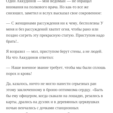
Один Аккудинов — мой ведомый — не обращал
внимания на полкового врача. Но как-то все же
снизошел, заметил и вслух высказал свое сокровенное:
— С женщинами рассуждения ни к чему, бесполезны У
меня и без рассуждений хватит огня, чтобы рано или
поздно согреть эту прекрасную статую. Приступом надо
брать!..
Я возразил — мол, приступом берут стены, а не людей.
На что Аккудинов ответил:
— Наше военное звание требует, чтобы мы были сплошь
порох и кровь!
Да, казалось, ничто не могло нанести серьезных ран
этому заключенному в броню оптимизма сердцу. «Быть
бы ему офицером, когда скакали на лошадях, резались в
карты, дрались на дуэлях и в деревянных церквушках
ночью венчались с дочками станционных