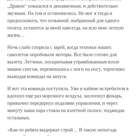
„Дракон“ показался и динамичным, и действительно
звучным. На том и остановились. Не мог я тогда и
предположить, что позывной, выбранный для одного
полета, останется за мной навсегда, на всю мою летную
жизнь…
Ночь слабо спорила с зарей, когда техники наших
самолетов опробовали моторы. Все было готово для
вылета. Летчики, поскрипывая утрамбованным возле
машин снегом, переминались с ноги на ногу, терпеливо
выжидая команды на запуск.
И вот эта команда поступила. Уже в кабине истребителя я
вдохнул еще раз морозного воздуха, захлопнул фонарь,
привычно передернул педалями управления, и через
минуту наша пара стояла на взлетной полосе, поджидая
остальных.
«Как-то ребята выдержат строй… В такую непогодь