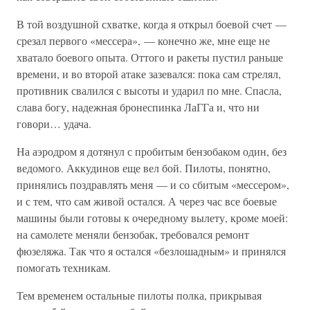
В той воздушной схватке, когда я открыл боевой счет —
срезал первого «мессера», — конечно же, мне еще не
хватало боевого опыта. Оттого и ракеты пустил раньше
времени, и во второй атаке зазевался: пока сам стрелял,
противник свалился с высоты и ударил по мне. Спасла,
слава богу, надежная бронеспинка ЛаГГа и, что ни
говори… удача.
На аэродром я дотянул с пробитым бензобаком один, без
ведомого. Аккудинов еще вел бой. Пилоты, понятно,
принялись поздравлять меня — и со сбитым «мессером»,
и с тем, что сам живой остался. А через час все боевые
машины были готовы к очередному вылету, кроме моей:
на самолете меняли бензобак, требовался ремонт
фюзеляжа. Так что я остался «безлошадным» и принялся
помогать техникам.
Тем временем остальные пилоты полка, прикрывая