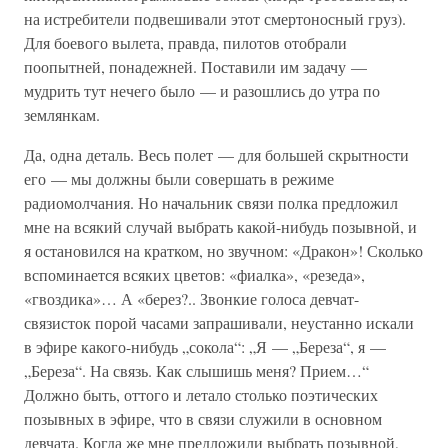
на истребители подвешивали этот смертоносный груз).
Для боевого вылета, правда, пилотов отобрали
поопытней, понадежней. Поставили им задачу —
мудрить тут нечего было — и разошлись до утра по
землянкам.
Да, одна деталь. Весь полет — для большей скрытности
его — мы должны были совершать в режиме
радиомолчания. Но начальник связи полка предложил
мне на всякий случай выбрать какой-нибудь позывной, и
я остановился на кратком, но звучном: «Дракон»! Сколько
вспоминается всяких цветов: «фиалка», «резеда»,
«гвоздика»… А «берез?.. Звонкие голоса девчат-
связисток порой часами запрашивали, неустанно искали
в эфире какого-нибудь „сокола“: „Я — „Береза“, я —
„Береза“. На связь. Как слышишь меня? Прием…“
Должно быть, оттого и летало столько поэтических
позывных в эфире, что в связи служили в основном
девчата. Когда же мне предложили выбрать позывной,