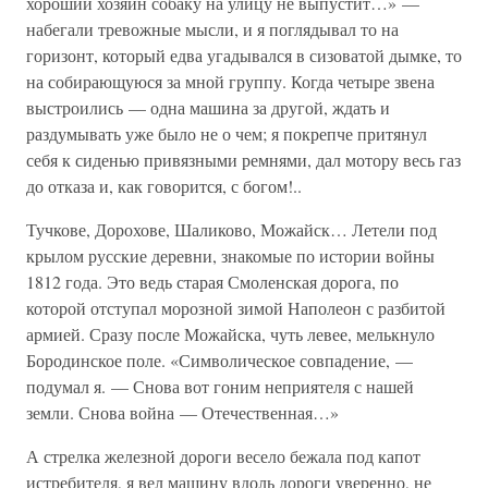
хороший хозяин собаку на улицу не выпустит…» —
набегали тревожные мысли, и я поглядывал то на
горизонт, который едва угадывался в сизоватой дымке, то
на собирающуюся за мной группу. Когда четыре звена
выстроились — одна машина за другой, ждать и
раздумывать уже было не о чем; я покрепче притянул
себя к сиденью привязными ремнями, дал мотору весь газ
до отказа и, как говорится, с богом!..
Тучкове, Дорохове, Шаликово, Можайск… Летели под
крылом русские деревни, знакомые по истории войны
1812 года. Это ведь старая Смоленская дорога, по
которой отступал морозной зимой Наполеон с разбитой
армией. Сразу после Можайска, чуть левее, мелькнуло
Бородинское поле. «Символическое совпадение, —
подумал я. — Снова вот гоним неприятеля с нашей
земли. Снова война — Отечественная…»
А стрелка железной дороги весело бежала под капот
истребителя, я вел машину вдоль дороги уверенно, не