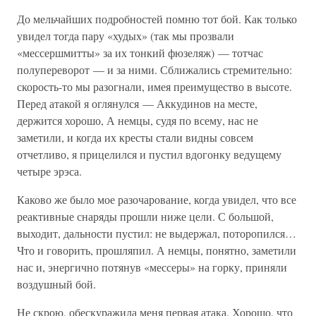
До мельчайших подробностей помню тот бой. Как только
увидел тогда пару «худых» (так мы прозвали
«мессершмитты» за их тонкий фюзеляж) — тотчас
полупереворот — и за ними. Сближались стремительно:
скорость-то мы разогнали, имея преимущество в высоте.
Перед атакой я оглянулся — Аккудинов на месте,
держится хорошо, А немцы, судя по всему, нас не
заметили, и когда их кресты стали видны совсем
отчетливо, я прицелился и пустил вдогонку ведущему
четыре эрэса.
Каково же было мое разочарование, когда увидел, что все
реактивные снаряды прошли ниже цели. С большой,
выходит, дальности пустил: не выдержал, поторопился…
Что и говорить, прошляпил. А немцы, понятно, заметили
нас и, энергично потянув «мессеры» на горку, приняли
воздушный бой.
Не скрою, обескуражила меня первая атака. Хорошо, что