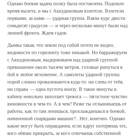
Однако боевая задача полку была поставлена. Подошло
время вылета, и мы с Аккудиновым взлетели. Взлетели
первыми, за нами — ударная группа. Взяли курс двести
семьдесят градусов — и через несколько минут были над
линией фронта. Ждем гадов.
Дымка такая, что земли под собой почти не видно,
видимости по горизонту тоже никакой. Но барражируем
с Аккудиновым, выдерживаем над ударной группой
превышение около тысячи метров, готовые ринуться в
бой в любое мгновение. А самолеты ударной группы
порой словно проваливаются куда-то: ни слева от тебя,
ни справа — одна пустота внизу. В такие минуты в
кабину невольно заползает тревога — тягостное чувство
виновности в чем-то. А в чем? Разве ты отлыниваешь от
работы, как то там ленишься, прохлаждаешься в боевой,
начиненной снарядами машине?.. Нет, конечно. Однако
какие могут быть оправдания, если вдруг потеряешь тех,
кого обязан прикрыть, за кого отвечаешь собственной