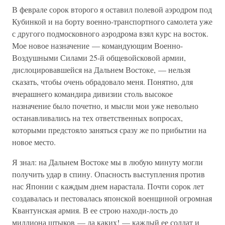
В феврале сорок второго я оставил полевой аэродром под
Кубинкой и на борту военно-транспортного самолета уже
с другого подмосковного аэродрома взял курс на восток.
Мое новое назначение — командующим Военно-
Воздушными Силами 25-й общевойсковой армии,
дислоцировавшейся на Дальнем Востоке, — нельзя
сказать, чтобы очень обрадовало меня. Понятно, для
вчерашнего командира дивизии столь высокое
назначение было почетно, и мысли мои уже невольно
останавливались на тех ответственных вопросах,
которыми предстояло заняться сразу же по прибытии на
новое место.
Я знал: на Дальнем Востоке мы в любую минуту могли
получить удар в спину. Опасность выступления против
нас Японии с каждым днем нарастала. Почти сорок лет
создавалась и пестовалась японской военщиной огромная
Квантунская армия. В ее строю находи-лость до
миллиона штыков — да каких! — каждый ее солдат и