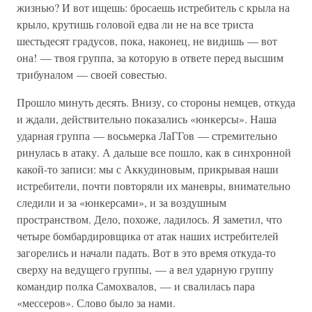
жизнью? И вот ищешь: бросаешь истребитель с крыла на
крыло, крутишь головой едва ли не на все триста
шестьдесят градусов, пока, наконец, не видишь — вот
она! — твоя группа, за которую в ответе перед высшим
трибуналом — своей совестью.
Прошло минуть десять. Внизу, со стороны немцев, откуда
и ждали, действительно показались «юнкерсы». Наша
ударная группа — восьмерка ЛаГГов — стремительно
ринулась в атаку. А дальше все пошло, как в синхронной
какой-то записи: мы с Аккудиновым, прикрывая наши
истребители, почти повторяли их маневры, внимательно
следили и за «юнкерсами», и за воздушным
пространством. Дело, похоже, ладилось. Я заметил, что
четыре бомбардировщика от атак наших истребителей
загорелись и начали падать. Вот в это время откуда-то
сверху на ведущего группы, — а вел ударную группу
командир полка Самохвалов, — и свалилась пара
«мессеров». Слово было за нами.