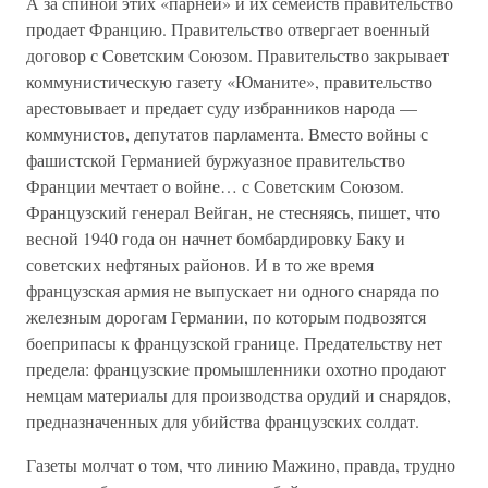
А за спиной этих «парней» и их семейств правительство
продает Францию. Правительство отвергает военный
договор с Советским Союзом. Правительство закрывает
коммунистическую газету «Юманите», правительство
арестовывает и предает суду избранников народа —
коммунистов, депутатов парламента. Вместо войны с
фашистской Германией буржуазное правительство
Франции мечтает о войне… с Советским Союзом.
Французский генерал Вейган, не стесняясь, пишет, что
весной 1940 года он начнет бомбардировку Баку и
советских нефтяных районов. И в то же время
французская армия не выпускает ни одного снаряда по
железным дорогам Германии, по которым подвозятся
боеприпасы к французской границе. Предательству нет
предела: французские промышленники охотно продают
немцам материалы для производства орудий и снарядов,
предназначенных для убийства французских солдат.
Газеты молчат о том, что линию Мажино, правда, трудно