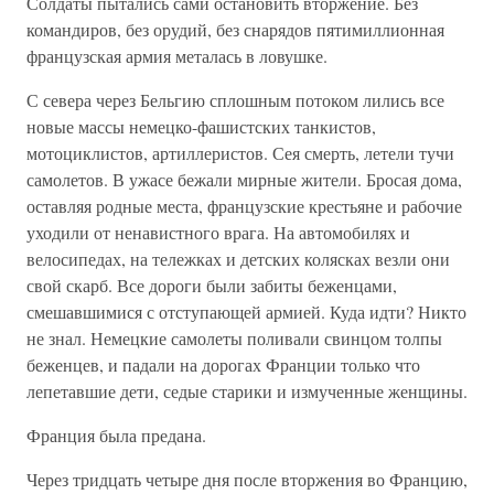
Солдаты пытались сами остановить вторжение. Без
командиров, без орудий, без снарядов пятимиллионная
французская армия металась в ловушке.
С севера через Бельгию сплошным потоком лились все
новые массы немецко-фашистских танкистов,
мотоциклистов, артиллеристов. Сея смерть, летели тучи
самолетов. В ужасе бежали мирные жители. Бросая дома,
оставляя родные места, французские крестьяне и рабочие
уходили от ненавистного врага. На автомобилях и
велосипедах, на тележках и детских колясках везли они
свой скарб. Все дороги были забиты беженцами,
смешавшимися с отступающей армией. Куда идти? Никто
не знал. Немецкие самолеты поливали свинцом толпы
беженцев, и падали на дорогах Франции только что
лепетавшие дети, седые старики и измученные женщины.
Франция была предана.
Через тридцать четыре дня после вторжения во Францию,