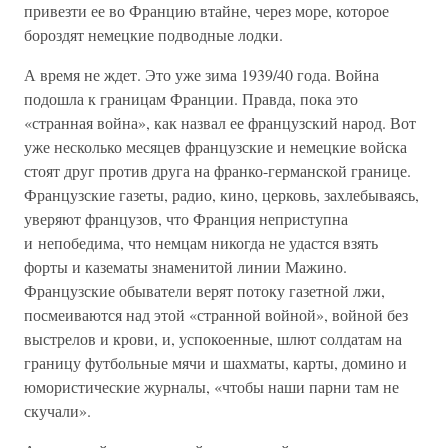
привезти ее во Францию втайне, через море, которое
бороздят немецкие подводные лодки.
А время не ждет. Это уже зима 1939/40 года. Война
подошла к границам Франции. Правда, пока это
«странная война», как назвал ее французский народ. Вот
уже несколько месяцев французские и немецкие войска
стоят друг против друга на франко-германской границе.
Французские газеты, радио, кино, церковь, захлебываясь,
уверяют французов, что Франция неприступна
и непобедима, что немцам никогда не удастся взять
форты и казематы знаменитой линии Мажино.
Французские обыватели верят потоку газетной лжи,
посмеиваются над этой «странной войной», войной без
выстрелов и крови, и, успокоенные, шлют солдатам на
границу футбольные мячи и шахматы, карты, домино и
юмористические журналы, «чтобы наши парни там не
скучали».