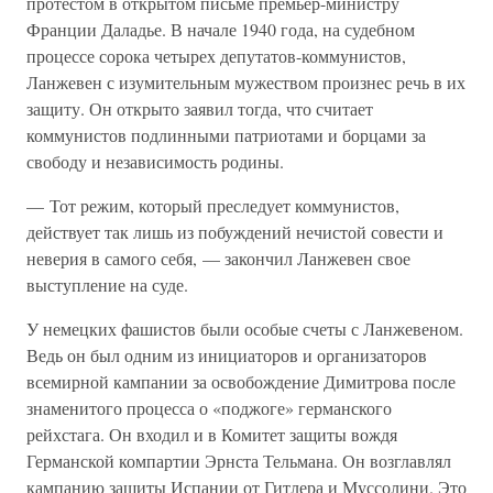
протестом в открытом письме премьер-министру
Франции Даладье. В начале 1940 года, на судебном
процессе сорока четырех депутатов-коммунистов,
Ланжевен с изумительным мужеством произнес речь в их
защиту. Он открыто заявил тогда, что считает
коммунистов подлинными патриотами и борцами за
свободу и независимость родины.
— Тот режим, который преследует коммунистов,
действует так лишь из побуждений нечистой совести и
неверия в самого себя, — закончил Ланжевен свое
выступление на суде.
У немецких фашистов были особые счеты с Ланжевеном.
Ведь он был одним из инициаторов и организаторов
всемирной кампании за освобождение Димитрова после
знаменитого процесса о «поджоге» германского
рейхстага. Он входил и в Комитет защиты вождя
Германской компартии Эрнста Тельмана. Он возглавлял
кампанию защиты Испании от Гитлера и Муссолини. Это