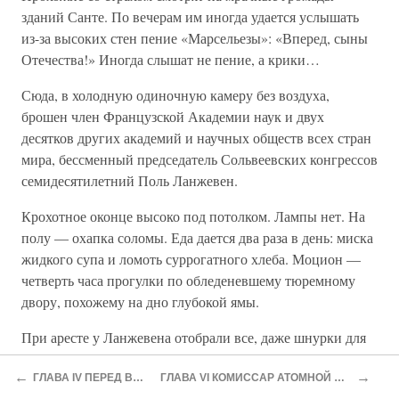
зданий Санте. По вечерам им иногда удается услышать
из-за высоких стен пение «Марсельезы»: «Вперед, сыны
Отечества!» Иногда слышат не пение, а крики…
Сюда, в холодную одиночную камеру без воздуха,
брошен член Французской Академии наук и двух
десятков других академий и научных обществ всех стран
мира, бессменный председатель Сольвеевских конгрессов
семидесятилетний Поль Ланжевен.
Крохотное оконце высоко под потолком. Лампы нет. На
полу — охапка соломы. Еда дается два раза в день: миска
жидкого супа и ломоть суррогатного хлеба. Моцион —
четверть часа прогулки по обледеневшему тюремному
двору, похожему на дно глубокой ямы.
При аресте у Ланжевена отобрали все, даже шнурки для
ботинок.
←
→
ГЛАВА IV ПЕРЕД ВОЙНОЙ
ГЛАВА VI КОМИССАР АТОМНОЙ ЭНЕРГИИ
Ланжевен не мог жить не работая. В те короткие часы,