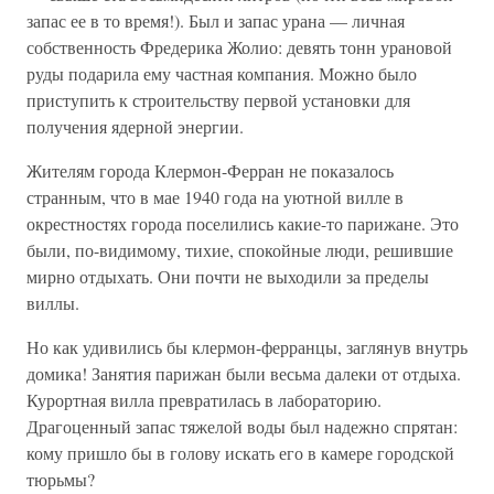
запас ее в то время!). Был и запас урана — личная
собственность Фредерика Жолио: девять тонн урановой
руды подарила ему частная компания. Можно было
приступить к строительству первой установки для
получения ядерной энергии.
Жителям города Клермон-Ферран не показалось
странным, что в мае 1940 года на уютной вилле в
окрестностях города поселились какие-то парижане. Это
были, по-видимому, тихие, спокойные люди, решившие
мирно отдыхать. Они почти не выходили за пределы
виллы.
Но как удивились бы клермон-ферранцы, заглянув внутрь
домика! Занятия парижан были весьма далеки от отдыха.
Курортная вилла превратилась в лабораторию.
Драгоценный запас тяжелой воды был надежно спрятан:
кому пришло бы в голову искать его в камере городской
тюрьмы?