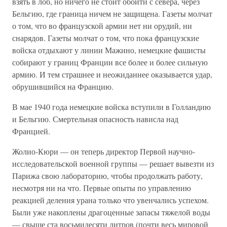
взять в лоб, но ничего не стоит обойти с севера, через
Бельгию, где граница ничем не защищена. Газеты молчат
о том, что во французской армии нет ни орудий, ни
снарядов. Газеты молчат о том, что пока французские
войска отдыхают у линии Мажино, немецкие фашисты
собирают у границ Франции все более и более сильную
армию. И тем страшнее и неожиданнее оказывается удар,
обрушившийся на Францию.
В мае 1940 года немецкие войска вступили в Голландию
и Бельгию. Смертельная опасность нависла над
Францией.
Жолио-Кюри — он теперь директор Первой научно-
исследовательской военной группы — решает вывезти из
Парижа свою лабораторию, чтобы продолжать работу,
несмотря ни на что. Первые опыты по управлению
реакцией деления урана только что увенчались успехом.
Были уже накоплены драгоценные запасы тяжелой воды
— свыше ста восьмидесяти литров (почти весь мировой