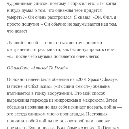
чудовищный список, поэтому я спросил его: «Ты когда-
нибудь думал о том, что однажды тебе придется
умереть?» Он очень расстроился. Я сказал: «Эй, Фил, я
просто пошутил!» Он обычно не задумывается над тем,
что делает.
Лучший способ — попытаться достичь полного
отстранения от реальности, как бы аннулировать свое
«я», после чего музыка появляется очень легко.
Об альбоме «Amused To Death»
Основной идеей была обезьяна из «2001 Space Odissey».
В песне «Perfect Sense» («Высший смысл») обезьяна
втягивается в гонку вооружений. Это мой способ
выражения перехода из микрокосма в макрокосм. Затем
обезьяна неожиданно для себя начинает воевать, война —
это всегда слишком много пропаганды. Настоящая
причина любой войны не та, о которой нам говорят
президент Буш и пресса. В альбоме «Amused To Death» я