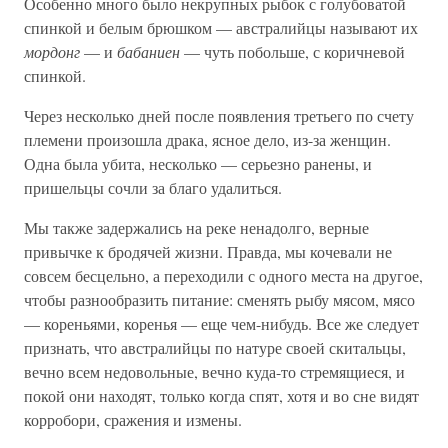
Особенно много было некрупных рыбок с голубоватой
спинкой и белым брюшком — австралийцы называют их
мордонг
— и
бабаниен
— чуть побольше, с коричневой
спинкой.
Через несколько дней после появления третьего по счету
племени произошла драка, ясное дело, из-за женщин.
Одна была убита, несколько — серьезно ранены, и
пришельцы сочли за благо удалиться.
Мы также задержались на реке ненадолго, верные
привычке к бродячей жизни. Правда, мы кочевали не
совсем бесцельно, а переходили с одного места на другое,
чтобы разнообразить питание: сменять рыбу мясом, мясо
— кореньями, коренья — еще чем-нибудь. Все же следует
признать, что австралийцы по натуре своей скитальцы,
вечно всем недовольные, вечно куда-то стремящиеся, и
покой они находят, только когда спят, хотя и во сне видят
корробори, сражения и измены.