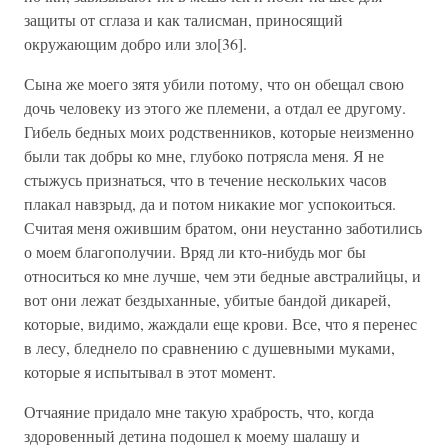
защиты от сглаза и как талисман, приносящий
окружающим добро или зло[36].
Сына же моего зятя убили потому, что он обещал свою
дочь человеку из этого же племени, а отдал ее другому.
Гибель бедных моих родственников, которые неизменно
были так добры ко мне, глубоко потрясла меня. Я не
стыжусь признаться, что в течение нескольких часов
плакал навзрыд, да и потом никакие мог успокоиться.
Считая меня ожившим братом, они неустанно заботились
о моем благополучии. Вряд ли кто-нибудь мог бы
относиться ко мне лучше, чем эти бедные австралийцы, и
вот они лежат бездыханные, убитые бандой дикарей,
которые, видимо, жаждали еще крови. Все, что я перенес
в лесу, бледнело по сравнению с душевными муками,
которые я испытывал в этот момент.
Отчаяние придало мне такую храбрость, что, когда
здоровенный детина подошел к моему шалашу и