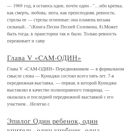
— 1969 год, я остаюсь один, почти один - "…ибо крепка,
как смерть, любовь; люта, как преисподняя, ревность;
стрелы ее — стрелы огненные; она пламень весьма
сильный…"(Книга Песни Песней Соломона, 8).Может
быть тогда, в праистории так и было. Только ревность
переживает и саму
Глава V «CAM-ОДИН»
Глава V «CAM-ОДИН» Передвижником — в формальном
смысле слова — Куинджи состоял всего пять лет. 7-я
передвижная выставка, — первая, в которой Куинджи
выставлял в качестве полноправного товарища, —
оказалась и последней передвижной выставкой с его
участием…Нелегко с
Эпилог Один ребенок, один
учитель, один учебник, одна