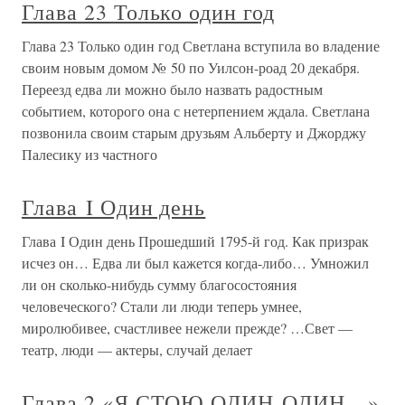
Глава 23 Только один год
Глава 23 Только один год Светлана вступила во владение
своим новым домом № 50 по Уилсон-роад 20 декабря.
Переезд едва ли можно было назвать радостным
событием, которого она с нетерпением ждала. Светлана
позвонила своим старым друзьям Альберту и Джорджу
Палесику из частного
Глава I Один день
Глава I Один день Прошедший 1795-й год. Как призрак
исчез он… Едва ли был кажется когда-либо… Умножил
ли он сколько-нибудь сумму благосостояния
человеческого? Стали ли люди теперь умнее,
миролюбивее, счастливее нежели прежде? …Свет —
театр, люди — актеры, случай делает
Глава 2 «Я СТОЮ ОДИН-ОДИН…»