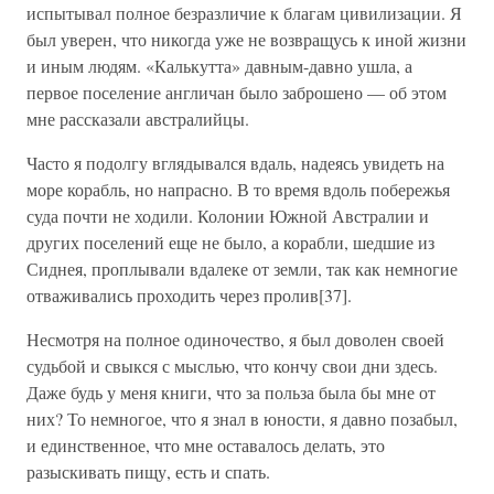
испытывал полное безразличие к благам цивилизации. Я
был уверен, что никогда уже не возвращусь к иной жизни
и иным людям. «Калькутта» давным-давно ушла, а
первое поселение англичан было заброшено — об этом
мне рассказали австралийцы.
Часто я подолгу вглядывался вдаль, надеясь увидеть на
море корабль, но напрасно. В то время вдоль побережья
суда почти не ходили. Колонии Южной Австралии и
других поселений еще не было, а корабли, шедшие из
Сиднея, проплывали вдалеке от земли, так как немногие
отваживались проходить через пролив[37].
Несмотря на полное одиночество, я был доволен своей
судьбой и свыкся с мыслью, что кончу свои дни здесь.
Даже будь у меня книги, что за польза была бы мне от
них? То немногое, что я знал в юности, я давно позабыл,
и единственное, что мне оставалось делать, это
разыскивать пищу, есть и спать.