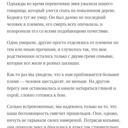
Однажды во время перекочевки змея ужалила нашего
товарища, который улегся спать на поваленном дереве.
Бедняга тут же умер. Он был далеко не последний
человек в племени, его смерть всех опечалила, и
похоронили его со всеми подобающими почестями.
Одни умирали, другие просто отделялись от племени по
тем или иным причинам, и случилось так, что мои
родственники остались только с двумя-тремя семьями,
которые все жили в разных шалашах.
Как-то раз мы увидели, что к нам приближается большое
племя — человек шестьдесят, не меньше. На другом
берегу они остановились и начали натираться глиной и
охрой, словно готовясь к бою.
Сильно встревоженные, мы надеялись только на то, что
наша беспомощность смягчит пришельцев. Они, однако,
ничуть не скрывали своих намерений. Потрясая копьями,
они перешли реку и бросились в атаку так стремительно,