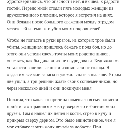
Удостоверившись, что опасности нет, я вышел, к радости
гостей. Передо мной стояли пять молодых женщин из
дружественного племени, которое я встретил на днях.
Они бежали после большого сражения между отрядом
мстителей и теми, кто убил моих покровителей.
Чтобы не попасть в руки врагов, из которых трое были
убиты, женщинам пришлось бежать с поля боя, но до
этого они успели сжечь трупы моих родственников,
опасаясь, как бы дикари их не изуродовали. Бедняжки от
усталости валились с ног и изнемогали от голода. Я
отдал им все мои запасы и уложил спать в шалаше. Утром
две ушли, а три решили ждать своих соплеменников, но
через несколько дней и они покинули меня.
Полагая, что какая-то причина помешала всему племени
прийти, я отправился к месту зверского избиения моих
друзей. Там я нашел их пепел и кости, сгреб в кучу и
прикрыл сверху дерном. Это было единственное, чем я
мог отблагодарить моих друзей за доброту. При