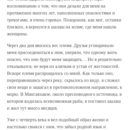
воспоминании о том, что они делали для меня на
протяжении многих лет, наполненных опасностями и
тревогами, я очень горевал. Похоронив, как мог, останки
близких, я вернулся в шалаш на холме, где меня нашли
женщины.
Через два дня явилось вес племя. Друзья уговаривали
меня присоединиться к ним, уверяли, что одному жить
опасно, что они будут меня защищать… Но я решительно
отказывался, не веря их клятвам и устав от жестокостей.
Вскоре племя распрощалось со мной. Как только оно,
переправившись через реку, скрылось из виду, я сложил
свои вещи и зашагал в противоположном направлении, к
морю. В Мангавхавзе, около пресноводного источника, в
котором водилась всевозможная рыба, я поставил шалаш
и жил тут много месяцев.
Уже с четверть века я вел подобный образ жизни и
настолько свыкся с ним, что забыл родной язык и