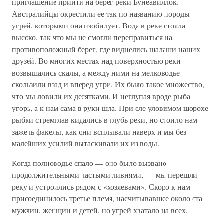
приглашение прийти на берег реки Бунеавиллок.
Австралийцы окрестили ее так по названию породы
угрей, которыми она изобилует. Вода в реке стояла
высоко, так что мы не смогли переправиться на
противоположный берег, где виднелись шалаши наших
друзей. Во многих местах над поверхностью реки
возвышались скалы, а между ними на мелководье
скользили взад и вперед угри. Их было такое множество,
что мы ловили их десятками. И неглупая вроде рыба
угорь, а к нам сама в руки шла. При еле уловимом шорохе
рыбки стремглав кидались в глубь реки, но стоило нам
зажечь факелы, как они всплывали наверх и мы без
малейших усилий вытаскивали их из воды.
Когда полноводье спало — оно было вызвано
продолжительными частыми ливнями, — мы перешли
реку и устроились рядом с «хозяевами». Скоро к нам
присоединилось третье племя, насчитывавшее около ста
мужчин, женщин и детей, но угрей хватало на всех.