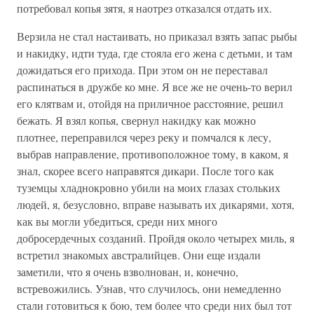
потребовал копья зятя, я наотрез отказался отдать их.
Верзила не стал настаивать, но приказал взять запас рыбы
и накидку, идти туда, где стояла его жена с детьми, и там
дожидаться его прихода. При этом он не переставал
распинаться в дружбе ко мне. Я все же не очень-то верил
его клятвам и, отойдя на приличное расстояние, решил
бежать. Я взял копья, свернул накидку как можно
плотнее, переправился через реку и помчался к лесу,
выбрав направление, противоположное тому, в каком, я
знал, скорее всего направятся дикари. После того как
туземцы хладнокровно убили на моих глазах стольких
людей, я, безусловно, вправе называть их дикарями, хотя,
как вы могли убедиться, среди них много
добросердечных созданий. Пройдя около четырех миль, я
встретил знакомых австралийцев. Они еще издали
заметили, что я очень взволнован, и, конечно,
встревожились. Узнав, что случилось, они немедленно
стали готовиться к бою, тем более что среди них был тот