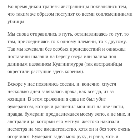
Во время дикой трапезы австралийцы похвалялись тем,
что таким же образом поступят со всеми соплеменниками
убийцы.
Мы снова отправились в путь, останавливаясь то тут, то
там, присоединяясь то к одному племени, то к другому.
Так мы кочевали без особых происшествий и однажды
поставили шалаши на берегу озера или залива под
длинным названием Кудгингмурра (так австралийцы
окрестили растущие здесь коренья).
Вскоре у нас появились соседи, и, конечно, спустя
несколько дней завязалась драка, как всегда, из-за
женщин. В этом сражении я едва не был убит
бумерангом, который расщепил мой щит на две части,
правда, бумеранг предназначался моему зятю, а не мне, и
австралийца, который его метнул, жестоко наказали,
несмотря на мое вмешательство, хотя он и без того очень
огорчился. Бумеранг задел мою руку, и рана, хоть и