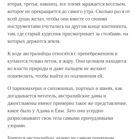
вторая, третья, наконец, все племя заражается весельем,
которое не прекращается до самого утра. Сколько раз я от
всей души желал, чтобы они вместе со своими
инструментами очутились на другом конце континента,
там, где старый кудесник присматривает за столбами, на
которых держится земля.
К воде австралийцы относятся с пренебрежением и
купаются только летом, в жару. Они целиком находятся
во власти природы и даже пальцем не желают
пошевелить, чтобы выйти из подчинения ей.
О парикмахерах и сапожниках, портных и швеях, как
догадывается читатель, австралийские дамы и
джентльмены имеют примерно такое же представление,
какое было у Адама и Евы. Зато они усердно
разрисовывают свои тела самыми причудливыми
узорами.
Бреются австралийцы далеко не самым приятным