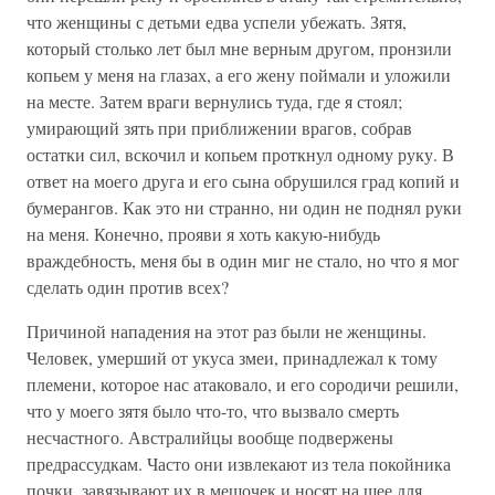
что женщины с детьми едва успели убежать. Зятя,
который столько лет был мне верным другом, пронзили
копьем у меня на глазах, а его жену поймали и уложили
на месте. Затем враги вернулись туда, где я стоял;
умирающий зять при приближении врагов, собрав
остатки сил, вскочил и копьем проткнул одному руку. В
ответ на моего друга и его сына обрушился град копий и
бумерангов. Как это ни странно, ни один не поднял руки
на меня. Конечно, прояви я хоть какую-нибудь
враждебность, меня бы в один миг не стало, но что я мог
сделать один против всех?
Причиной нападения на этот раз были не женщины.
Человек, умерший от укуса змеи, принадлежал к тому
племени, которое нас атаковало, и его сородичи решили,
что у моего зятя было что-то, что вызвало смерть
несчастного. Австралийцы вообще подвержены
предрассудкам. Часто они извлекают из тела покойника
почки, завязывают их в мешочек и носят на шее для