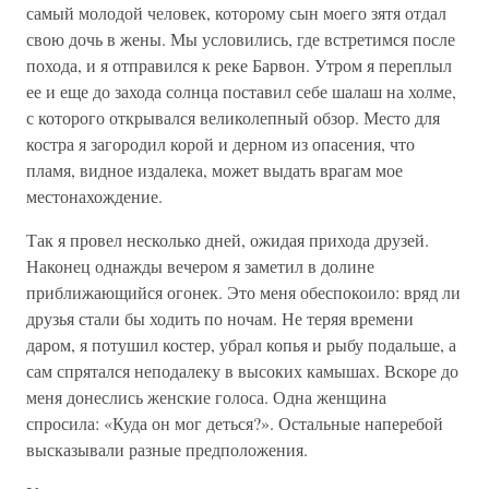
самый молодой человек, которому сын моего зятя отдал
свою дочь в жены. Мы условились, где встретимся после
похода, и я отправился к реке Барвон. Утром я переплыл
ее и еще до захода солнца поставил себе шалаш на холме,
с которого открывался великолепный обзор. Место для
костра я загородил корой и дерном из опасения, что
пламя, видное издалека, может выдать врагам мое
местонахождение.
Так я провел несколько дней, ожидая прихода друзей.
Наконец однажды вечером я заметил в долине
приближающийся огонек. Это меня обеспокоило: вряд ли
друзья стали бы ходить по ночам. Не теряя времени
даром, я потушил костер, убрал копья и рыбу подальше, а
сам спрятался неподалеку в высоких камышах. Вскоре до
меня донеслись женские голоса. Одна женщина
спросила: «Куда он мог деться?». Остальные наперебой
высказывали разные предположения.