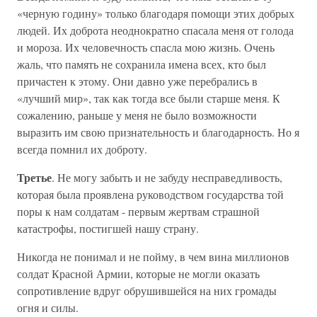
«черную годину» только благодаря помощи этих добрых
людей. Их доброта неоднократно спасала меня от голода
и мороза. Их человечность спасла мою жизнь. Очень
жаль, что память не сохранила имена всех, кто был
причастен к этому. Они давно уже пере­брались в
«лучший мир», так как тогда все были стар­ше меня. К
сожалению, раньше у меня не было воз­можности
выразить им свою признательность и бла­годарность. Но я
всегда помнил их доброту.
Третье
. Не могу забыть и не забуду несправедли­вость,
которая была проявлена руководством государ­ства той
поры к нам солдатам - первым жертвам страшной
катастрофы, постигшей нашу страну.
Никогда не понимал и не пойму, в чем вина мил­лионов
солдат Красной Армии, которые не могли ока­зать
сопротивление вдруг обрушившейся на них гро­мады
огня и силы.