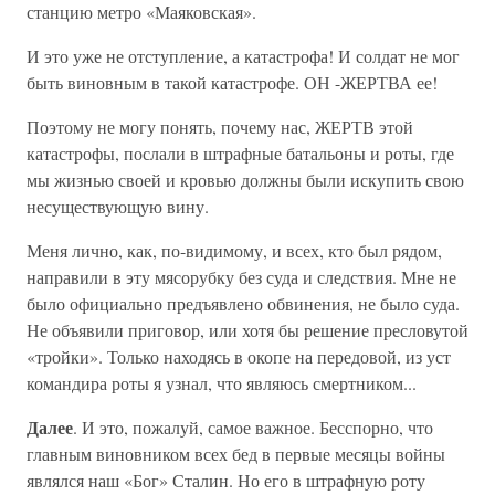
станцию метро «Маяковская».
И это уже не отступление, а катастрофа! И солдат не мог
быть виновным в такой катастрофе. ОН -ЖЕР­ТВА ее!
Поэтому не могу понять, почему нас, ЖЕРТВ этой
катастрофы, послали в штрафные батальоны и роты, где
мы жизнью своей и кровью должны были иску­пить свою
несуществующую вину.
Меня лично, как, по-видимому, и всех, кто был ря­дом,
направили в эту мясорубку без суда и следствия. Мне не
было официально предъявлено обвинения, не было суда.
Не объявили приговор, или хотя бы реше­ние пресловутой
«тройки». Только находясь в окопе на передовой, из уст
командира роты я узнал, что яв­ляюсь смертником...
Далее
. И это, пожалуй, самое важное. Бесспорно, что
главным виновником всех бед в первые месяцы войны
являлся наш «Бог» Сталин. Но его в штрафную роту