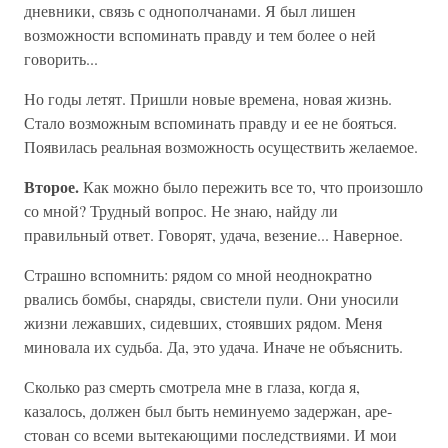
дневники, связь с однополчанами. Я был лишен
возможности вспоминать правду и тем более о ней
говорить...
Но годы летят. Пришли новые времена, новая жизнь.
Стало возможным вспоминать правду и ее не бояться.
Появилась реальная возможность осуще­ствить желаемое.
Второе.
Как можно было пережить все то, что про­изошло
со мной? Трудный вопрос. Не знаю, найду ли
правильный ответ. Говорят, удача, везение... Наверное.
Страшно вспомнить: рядом со мной неоднократ­но
рвались бомбы, снаряды, свистели пули. Они уно­сили
жизни лежавших, сидевших, стоявших рядом. Меня
миновала их судьба. Да, это удача. Иначе не объяснить.
Сколько раз смерть смотрела мне в глаза, когда я,
казалось, должен был быть неминуемо задержан, аре­
стован со всеми вытекающими последствиями. И мои