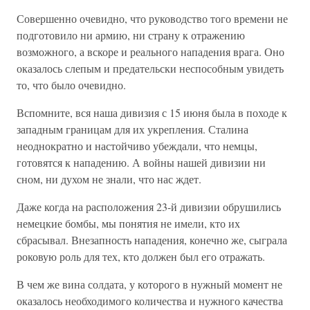
Совершенно очевидно, что руководство того вре­мени не
подготовило ни армию, ни страну к отраже­нию
возможного, а вскоре и реального нападения вра­га. Оно
оказалось слепым и предательски неспособ­ным увидеть
то, что было очевидно.
Вспомните, вся наша дивизия с 15 июня была в походе к
западным границам для их укрепления. Ста­лина
неоднократно и настойчиво убеждали, что нем­цы,
готовятся к нападению. А войны нашей дивизии ни
сном, ни духом не знали, что нас ждет.
Даже когда на расположения 23-й дивизии обру­шились
немецкие бомбы, мы понятия не имели, кто их
сбрасывал. Внезапность нападения, конечно же, сыграла
роковую роль для тех, кто должен был его от­ражать.
В чем же вина солдата, у которого в нужный мо­мент не
оказалось необходимого количества и нужно­го качества