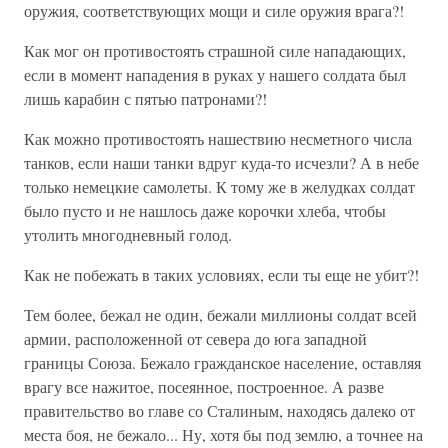
оружия, соответствующих мощи и силе оружия врага?!
Как мог он противостоять страшной силе напада­ющих,
если в момент нападения в руках у нашего сол­дата был
лишь карабин с пятью патронами?!
Как можно противостоять нашествию несметно­го числа
танков, если наши танки вдруг куда-то исчез­ли? А в небе
только немецкие самолеты. К тому же в желудках солдат
было пусто и не нашлось даже ко­рочки хлеба, чтобы
утолить многодневный голод.
Как не побежать в таких условиях, если ты еще не убит?!
Тем более, бежал не один, бежали миллионы сол­дат всей
армии, расположенной от севера до юга за­падной
границы Союза. Бежало гражданское населе­ние, оставляя
врагу все нажитое, посеянное, постро­енное. А разве
правительство во главе со Сталиным, находясь далеко от
места боя, не бежало... Ну, хотя бы под землю, а точнее на