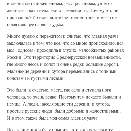
видения быть повешенным, расстрелянным, уничто­
женным - были недалеки от реальности. Почему это не
произошло? И снова возникает непонятное, ничего не
объясняющее слово - судьба...
Много думаю о пережитом и считаю, что главная удача
заключалась в том, что все, что со мною проис­ходило, вся
моя «одиссея» проходила в глухих, мало­обжитых районах
России. Это территория Среднерус­ской возвышенности,
где много лесов и болот и очень редки большие дороги.
Маленькие деревни и хутора перемешались с топкими
болотами и густыми леса­ми.
Это были, к счастью, места, где если и ступала нога
человека, то очень редко. Поэтому там нечасто бывали и
немцы. А люди, населяющие эти деревни и хутора,
простые русские люди, были добрыми и жа­лостливыми.
И в этом также была моя самая главная удача.
Всегда помнил и буду помнить, что жив остался в ту