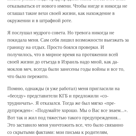
отказываться от нового имени. Чтобы нигде и никогда не
оглашал такие вехи своей жизни, как на­хождение в
окружении и в штрафной роте.
Я послушал мудрого совета. Но тревога никогда не
покидала меня. Сам себя лишил возможности вы­езжать за
границу на отдых. Просто боялся проверки. И
получилось, что в мирное время на протяжении всей
своей жизни до отъезда в Израиль надо мной, как да­
моклов меч, всегда были занесены годы войны и все то,
что было пережито.
Помню, однажды (я уже работал) меня пригласи­ли на
«беседу» представители КГБ и предложили «со­
трудничать». Я отказался. Тогда же был мягко «пре­
дупрежден»: «Подумайте хорошо. Мы о Вас все зна­ем...».
Вот так и жил под тяжестью такого предупреж­дения...
Это заставило меня уничтожить все, что было связанно
со скрытыми фактами: мои письма к родите­лям,