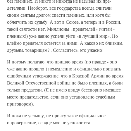
без пленных. И никто и никогда не называл их пре­
дателями. Наоборот, все государства всегда считали
своим святым долгом спасти пленных, или хотя бы
облегчить их судьбу. А вот в Союзе, а теперь и в Рос­сии,
такой святости нет. Миллионы «предателей» (чи­тай -
пленных!) уже давно успели уйти «в лучший мир». Но
клеймо предателя остается за ними. А како­во их близким,
друзьям, товарищам?.. Согласитесь, это ужасно!
И потому полагаю, что пришло время (по правде - оно
уже давно прошло!) немедленно и официально признать
ошибочным утверждение, что в Красной Армии во время
Великой Отечественной войны не было пленных, а были
только предатели. (Я не имею ввиду бесспорно имевшее
место предательство, если оно установлено судебным
приговором).
И пока не услышу, не прочту такое официальное
опровержение, сердце мое не успокоится...