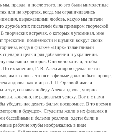
ь мы, правда, и после этого, но это были мимолетные
стах или на курортах, когда мы ограничивались
нимания, выражавшими любовь, какую мы питали
 что дружба этих писателей была примером творческой
. В творческих встречах, о которых я упоминал, мне
пят трескотни, помпезности и шумихи вокруг своих
горчены, когда в фильме «Цирк» талантливый
их сценарии целый ряд добавлений и украшений.
пугала наших авторов. Они явно хотели, чтобы
. По их мнению, Г. В. Александров сделал не тот
мо, им казалось, что все в фильме должно быть проще,
лександрова, как и игра Л. П. Орловой имели
ы и тут, сознавая победу Александрова, упорно
могли, конечно, не радоваться успеху. Вот и с нами
бы убедить нас делать фильм поскромнее. В то время в
«смотрели в будущее». Студенты жили в их фильмах в
и бассейнами и белыми роялями, одеты были в
мные рабочие клубы изображались в виде
белью. Действительно, через десяток лет кое-что из