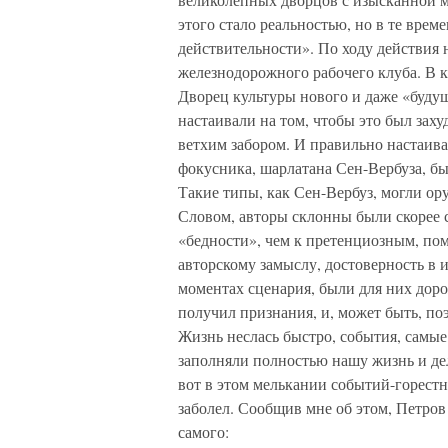
этого стало реальностью, но в те вре
действительности». По ходу действия
железнодорожного рабочего клуба. В 
Дворец культуры нового и даже «будущ
настаивали на том, чтобы это был за
ветхим забором. И правильно настаив
фокусника, шарлатана Сен-Вербуза, б
Такие типы, как Сен-Вербуз, могли ор
Словом, авторы склонны были скорее 
«бедности», чем к претенциозным, п
авторскому замыслу, достоверность в 
моментах сценария, были для них доро
получил признания, и, может быть, по
Жизнь неслась быстро, события, самые
заполняли полностью нашу жизнь и дел
вот в этом мелькании событий-горестн
заболел. Сообщив мне об этом, Петров 
самого: