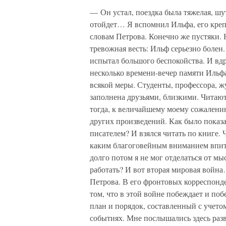
— Он устал, поездка была тяжелая, шут
отойдет… Я вспомнил Ильфа, его креп
словам Петрова. Конечно же пустяки. 
тревожная весть: Ильф серьезно болен.
испытал большого беспокойства. И вдру
несколько времени-вечер памяти Ильф
всякой меры. Студенты, профессора, ж
заполнена друзьями, близкими. Читают
тогда, к величайшему моему сожалени
других произведений. Как было показ
писателем? И взялся читать по книге.
каким благоговейным вниманием впит
долго потом я не мог отделаться от м
работать? И вот вторая мировая войн
Петрова. В его фронтовых корреспонд
том, что в этой войне побеждает и по
план и порядок, составленный с учето
событиях. Мне послышались здесь раз