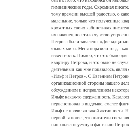
гимназические годы. Скромная писател
тому времени высшей радостью, о како
маленькие, только что полученные кв
крохотных своих кабинетиках писатели
их наконец посетило чувство устроен
Петрова были завалены «Двенадцатью 
языках мира. Меня поразило тогда, к
известность. Помню, что это было для
квартиру Петрова, и это было не случ
деятельный-как мне показалось, являл
«Ильф и Петров». С Евгением Петрович
организационной стороны нашего дела
обсуждением и исправлением некоторы
Ильфе какая-то сдержанность. Казалос
первенствовал в выдумке, смелее фант
Ильф не проявлял такой активности. Но
первой, я понял, что писатели состав
направлял неуемную фантазию Петрова 