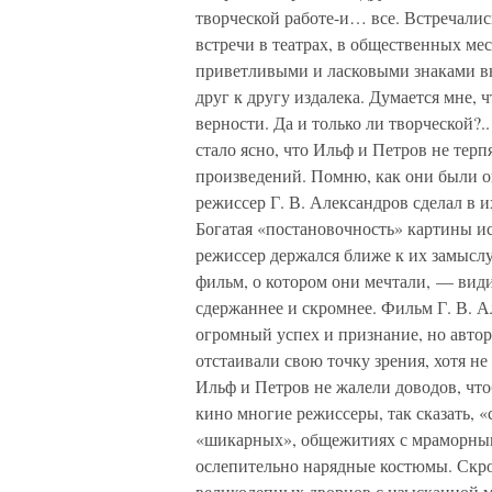
творческой работе-и… все. Встречалис
встречи в театрах, в общественных ме
приветливыми и ласковыми знаками в
друг к другу издалека. Думается мне,
верности. Да и только ли творческой?.
стало ясно, что Ильф и Петров не тер
произведений. Помню, как они были о
режиссер Г. В. Александров сделал в 
Богатая «постановочность» картины ис
режиссер держался ближе к их замыслу
фильм, о котором они мечтали, — види
сдержаннее и скромнее. Фильм Г. В. А
огромный успех и признание, но автор
отстаивали свою точку зрения, хотя не 
Ильф и Петров не жалели доводов, что
кино многие режиссеры, так сказать, 
«шикарных», общежитиях с мраморным
ослепительно нарядные костюмы. Скро
великолепных дворцов с изысканной ме