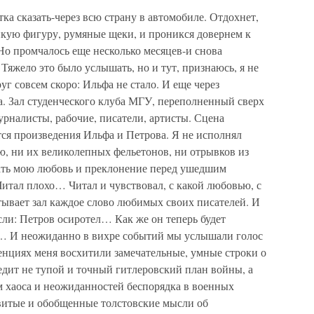
ка сказать-через всю страну в автомобиле. Отдохнет,
кую фигуру, румяные щеки, и проникся довернем к
Но промчалось еще несколько месяцев-и снова
 Тяжело это было услышать, но и тут, признаюсь, я не
г совсем скоро: Ильфа не стало. И еще через
а. Зал студенческого клуба МГУ, переполненный сверх
урналисты, рабочие, писатели, артисты. Сцена
ся произведения Ильфа и Петрова. Я не исполнял
ю, ни их великолепных фельетонов, ни отрывков из
ать мою любовь и преклонение перед ушедшим
 Читал плохо… Читал и чувствовал, с какой любовью, с
ывает зал каждое слово любимых своих писателей. И
ысли: Петров осиротел… Как же он теперь будет
а… И неожиданно в вихре событий мы услышали голос
енциях меня восхитили замечательные, умные строки о
бедит не тупой и точный гитлеровский план войны, а
м хаоса и неожиданностей беспорядка в военных
витые и обобщенные толстовские мысли об