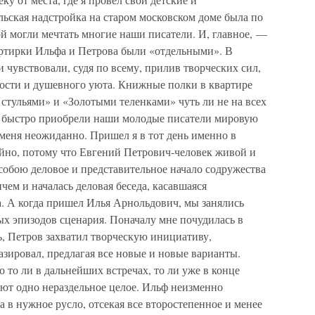
ьская надстройка на старом московском доме была по
й могли мечтать многие наши писатели. И, главное, —
артирки Ильфа и Петрова были «отдельными». В
 чувствовали, судя по всему, прилив творческих сил,
ности и душевного уюта. Книжные полки в квартире
стульями» и «Золотыми теленками» чуть ли не на всех
ак быстро приобрели наши молодые писатели мировую
 меня неожиданно. Пришел я в тот день именно в
айно, потому что Евгений Петрович-человек живой и
 собою деловое и представительное начало содружества
ем и началась деловая беседа, касавшаяся
. А когда пришел Илья Арнольдович, мы занялись
х эпизодов сценария. Поначалу мне почудилась в
ь, Петров захватил творческую инициативу,
азировал, предлагая все новые и новые варианты.
 то ли в дальнейших встречах, то ли уже в конце
ляют одно нераздельное целое. Ильф неизменно
в нужное русло, отсекая все второстепенное и менее