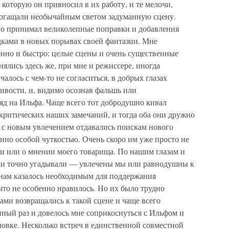
 которую он привносил в их работу, и те мелочи,
обогащали необычайным светом задуманную сцену.
но принимал великолепные поправки и добавления
дками в новых порывах своей фантазии. Мне
енно и быстро: целые сцены и очень существенные
лись здесь же, при мне и режиссере, иногда
алось с чем-то не согласиться, в добрых глазах
ивости, и, видимо осознав фальшь или
ляд на Ильфа. Чаще всего тот добродушно кивал
критических наших замечаний, и тогда оба они дружно
и с новым увлечением отдавались поискам нового
нно особой чуткостью. Очень скоро им уже просто не
и или о мнении моего товарища. По нашим глазам и
они точно угадывали — увлечены мы или равнодушны к
нам казалось необходимым для поддержания
 что не особенно нравилось. Но их было трудно
сами возвращались к такой сцене и чаще всего
енный раз и довелось мне соприкоснуться с Ильфом и
овке. Несколько встреч в единственной совместной