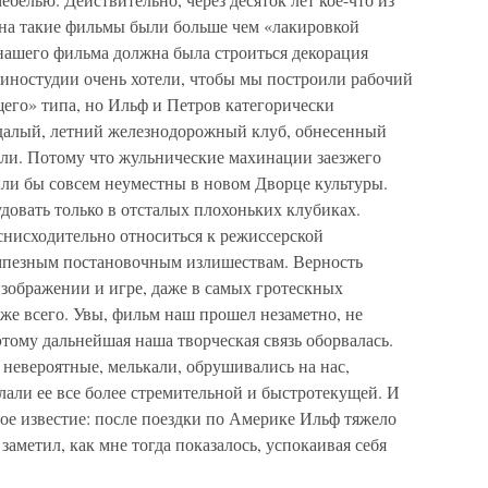
мена такие фильмы были больше чем «лакировкой
 нашего фильма должна была строиться декорация
киностудии очень хотели, чтобы мы построили рабочий
его» типа, но Ильф и Петров категорически
худалый, летний железнодорожный клуб, обнесенный
али. Потому что жульнические махинации заезжего
ыли бы совсем неуместны в новом Дворце культуры.
удовать только в отсталых плохоньких клубиках.
снисходительно относиться к режиссерской
омпезным постановочным излишествам. Верность
изображении и игре, даже в самых гротескных
же всего. Увы, фильм наш прошел незаметно, не
этому дальнейшая наша творческая связь оборвалась.
 невероятные, мелькали, обрушивались на нас,
али ее все более стремительной и быстротекущей. И
ое известие: после поездки по Америке Ильф тяжело
заметил, как мне тогда показалось, успокаивая себя