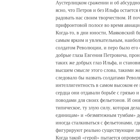
Аустерлицком сражении и об абсурдно
ясно, что Петров и без Ильфа остаетс
радовать нас своим творчеством. И по
прифронтовой полосе во время авиаци
Когда-то, в дни юности, Маяковский б
самым ярким и увлекательным, наибол
солдатом Революции, и перо было его
добрые глаза Евгения Петровича, про
таких же добрых глаз Ильфа, и станов
высшем смысле этого слова, такими ж
следовало бы назвать солдатами Рево
интеллигентность в самом высоком ее 
сердца они отдавали борьбе с грязью 
поводами для своих фельетонов. И они
типическое, ту злую силу, которая де
единицам» и «безмятежным тумбам» д
иногда сталкиваться с фельетонами, 
фигурируют реально существующие ли
Когда такой «герой» пытается опровер