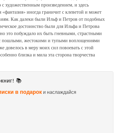
о с художественным произведением, и здесь
я «фантазия» иногда граничит с клеветой и может
виям. Как далеки были Ильф и Петров от подобных
веческое достоинство были для Ильфа и Петрова
нно это побуждало их быть гневными, страстными
 с пошлыми, жестокими и тупыми воплощениями
же довелось в меру моих сил повоевать с этой
особенно близка и мила эта сторона творчества
книг! 📚
писки в подарок
и наслаждайся