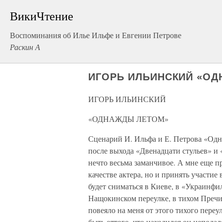
ВикиЧтение
Воспоминания об Илье Ильфе и Евгении Петрове
Раскин А
ИГОРЬ ИЛЬИНСКИЙ «О
ИГОРЬ ИЛЬИНСКИЙ
«ОДНАЖДЫ ЛЕТОМ»
Сценарий И. Ильфа и Е. Петрова «Одн
после выхода «Двенадцати стульев» и «
нечто весьма заманчивое. А мне еще п
качестве актера, но и принять участие
будет сниматься в Киеве, в «Украинфил
Нащокинском переулке, в тихом Преч
повеяло на меня от этого тихого переу
быть оттого, что находился он неподале