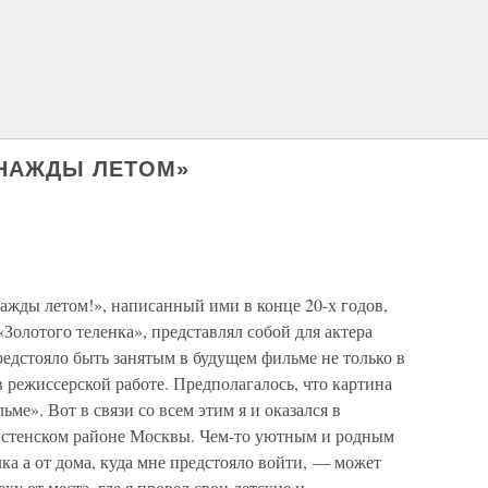
ДНАЖДЫ ЛЕТОМ»
ажды летом!», написанный ими в конце 20-х годов,
Золотого теленка», представлял собой для актера
редстояло быть занятым в будущем фильме не только в
 в режиссерской работе. Предполагалось, что картина
ьме». Вот в связи со всем этим я и оказался в
истенском районе Москвы. Чем-то уютным и родным
лка а от дома, куда мне предстояло войти, — может
ку от места, где я провел свои детские и