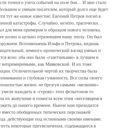
сти точного учета событий на поле боя… И мне стало
я большим и умным писателем, который долго еще будет
чти тут же-новое известие: Евгений Петров погиб в
онной катастрофы. Случайно, нелепо, трагически…
ыл для меня примером и образцом нового человека,
ее полно и цельно отразившим нашу эпоху. Он был
 оружием. Вспоминаешь Ильфа и Петрова, видишь
ницательный, немного иронический взгляд умных и
ится ясно: оба они были «газетчиками» в лучшем и
е непримиримыми, как Маяковский. И их тоже
люции. Отличительной чертой их творчества была
понимании и глубокая гуманность. Все силы своего
и пошлостью жизни, не брезгуя самыми «мелкими»
 умели находить в «героях» этих фельетонов то
лала их живучими и помогла всем этим «веселящимся
ожить до нашего времени. Нынче нам приходится
где вместо обобщенных типических персонажей
ца, действующие под истинными своими именами.
гнуть некоторые преувеличения, содержащиеся в