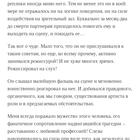
реплики иногда мимо него. Тем не менее это ни в коей
мере не отражалось ни на логике поведения, ни на силе
воздействия на зрительный зал. Буквально за месяц-два
до смерти партнерам приходилось помогать ему и
выходить на сцену, и покидать ее…
Так вот о чуде. Мало того, что он не прислушивался к
таким советам, но еще, ко всему прочему, активно
занимался режиссурой! И не хуже многих зрячих.
Режиссировал на слух!
Он слышал малейшую фальшь на сцене и мгновенно
воинственно реагировал на нее. И добивался правдивого,
органичного, как мы говорим, существования артиста в
роли и в предлагаемых обстоятельствах.
Меня всегда поражало мужество этого человека, его
фанатичное сопротивление надвигавшейся трагедии –
расставанию с любимой профессией! Слезы
наворачивались на глаза при виде того, как незадолго до