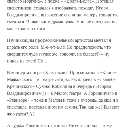
святого Иоргена», а позже – «Волга-Волга». Потешая
сверстников, старался я изображать походку Игоря
Владимировича, выражение его лица, манеру говорить,
смеяться. В школьном драмкружке многие находили во
мне сходство с ним!
Начинающим профессиональным артистом мечтал я
играть его роли! М-е-ч-т-а-л!! Но предположить, что
свершится чудо (чудес же, говорят, не бывает!) – ну,
никак не смел! Но!..
В концертах играл Хлестакова, Присыпкина в «Клопе»
Маяковского – в Театре сатиры, Расплюева в «Свадьбе
Кречинского» Сухово-Кобылина в очередь с Игорем
Владимировичем(!) – в Малом театре! А Городничего в
«Ревизоре» – тоже в Малом и тоже в очередь, да еще и в
спектакле, поставленном им самим. Так как же? Бывают
же чудеса? А?
А судьба Ильинского-артиста? Не есть ли она – тоже