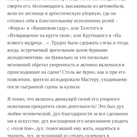
смерти его, беспомощного, высаживали из автомобиля,
вели по лестнице в артистическую уборную, где он
готовил себя к блистательному исполнению ролей –
«Фирса» в «Вишневом саду», или Толстого в
«Возвращении на круги своя», или Крутицкого в «На
всякого мудреца…». Трудно было сдержать слезы и тогда,
когда, встречаемый зрительным залом бурными
аплодисментами, он буквально за эти несколько
мгновений обретал уверенность и активно включался в
происходившее на сцене! Столь же бурно, как и при его
появлении, зрители аплодировали Мастеру, уходившему
после сыгранной сцены за кулисы.
Я понял, что являлось движущей силой его упорного
нежелания прекратить свою деятельность! Это был дух
любви человеческой, дух благодарности за все сделанное
им в искусстве, дух восхищения его нежеланием уходить
с «поля боя», дух, помогавший ему жить, надеяться и
творить, дух, исходивший из сердец сидевших в