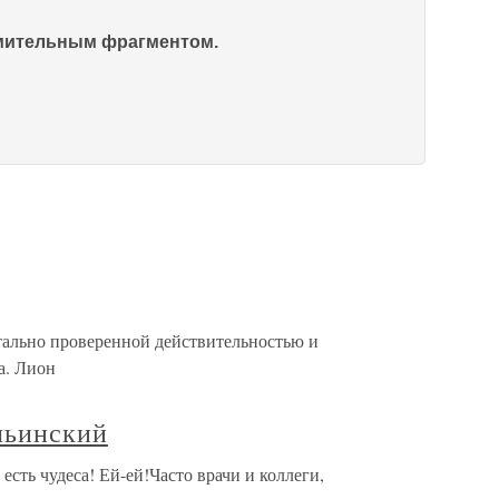
омительным фрагментом.
но проверенной действительностью и
а. Лион
льинский
сть чудеса! Ей-ей!Часто врачи и коллеги,