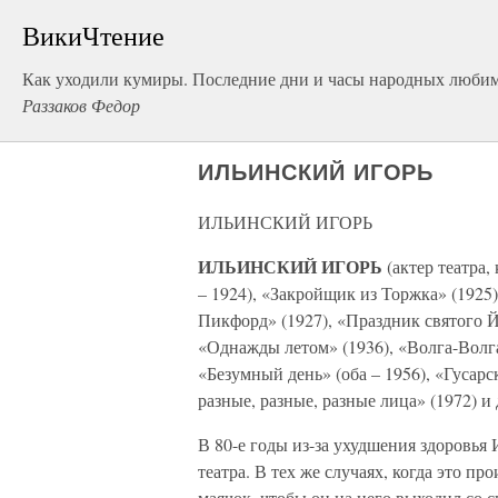
ВикиЧтение
Как уходили кумиры. Последние дни и часы народных люби
Раззаков Федор
ИЛЬИНСКИЙ ИГОРЬ
ИЛЬИНСКИЙ ИГОРЬ
ИЛЬИНСКИЙ ИГОРЬ
(актер театра,
– 1924), «Закройщик из Торжка» (1925
Пикфорд» (1927), «Праздник святого Й
«Однажды летом» (1936), «Волга-Волга
«Безумный день» (оба – 1956), «Гусарс
разные, разные, разные лица» (1972) и 
В 80-е годы из-за ухудшения здоровья
театра. В тех же случаях, когда это пр
маячок, чтобы он на него выходил со с