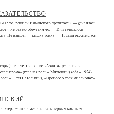
КАЗАТЕЛЬСТВО
то, решили Ильинского прочитать? — удивилась
 себе», не раз ею обруганную. — Или зачесалось
ки?! Не выйдет — кишка тонка! — И сама рассмеялась:
актер театра, кино: «Аэлита» (главная роль –
сельпрома» (главная роль – Митюшин) (оба – 1924),
 роль – Петя Петелькин), «Процесс о трех миллионах»
ЛЬИНСКИЙ
актера можно смело назвать первым комиком