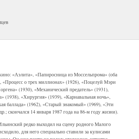
мцев
 кино: «Аэлита», «Папиросница из Моссельпрома» (оба
), «Процесс о трех миллионах» (1926), «Поцелуй Мэри
оргена» (1930), «Механический предатель» (1931),
» (1938), «Хирургия» (1939), «Карнавальная ночь»,
кая баллада» (1962), «Старый знакомый» (1969), «Эти
др.; скончался 14 января 1987 года на 86-м году жизни).
 Ильинский редко выходил на сцену родного Малого
оисходило, для него специально ставили за кулисами
цены. Он уже почти не видел: отслоилась сетчатка,