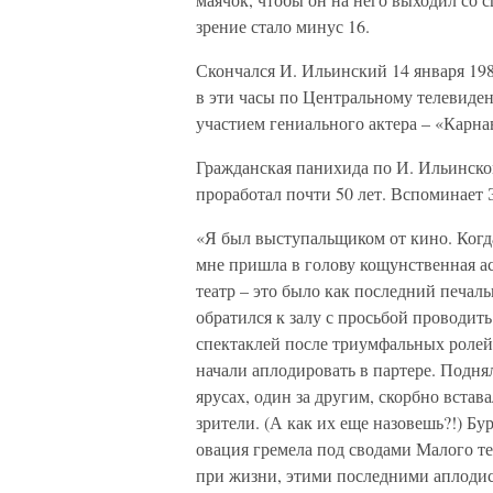
зрение стало минус 16.
Скончался И. Ильинский 14 января 198
в эти часы по Центральному телевиде
участием гениального актера – «Карна
Гражданская панихида по И. Ильинско
проработал почти 50 лет. Вспоминает Э
«Я был выступальщиком от кино. Когд
мне пришла в голову кощунственная а
театр – это было как последний печаль
обратился к залу с просьбой проводить
спектаклей после триумфальных ролей.
начали аплодировать в партере. Поднял
ярусах, один за другим, скорбно вста
зрители. (А как их еще назовешь?!) Бур
овация гремела под сводами Малого 
при жизни, этими последними аплоди