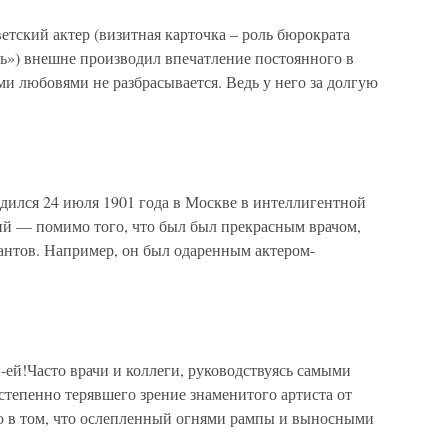
кий актер (визитная карточка – роль бюрократа
ь») внешне производил впечатление постоянного в
и любовями не разбрасывается. Ведь у него за долгую
лся 24 июля 1901 года в Москве в интеллигентной
й — помимо того, что был был прекрасным врачом,
антов. Например, он был одаренным актером-
й-ей!Часто врачи и коллеги, руководствуясь самыми
тепенно терявшего зрение знаменитого артиста от
ло в том, что ослепленный огнями рампы и выносными