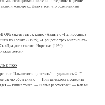
лами, отговаривали постепенно терявшего зрение
таклях и концертах. Дело в том, что ослепленный
 (актер театра, кино: «Аэлита», «Папиросница
ойщик из Торжка» (1925), «Процесс о трех миллионах»
), «Праздник святого Йоргена» (1930),
днажды летом»
льство
 решили Ильинского прочитать? — удивилась Ф. Г.,
, не раз ею обруганную. — Или зачесалось проверить
йдет — кишка тонка! — И сама рассмеялась: — Как вы