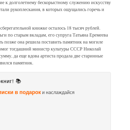
ие к долголетнему бескорыстному служению искусству
отали рукоплескания, в которых ощущались горечь и
 сберегательной книжке осталось 18 тысяч рублей.
ньги по старым вкладам, его супруга Татьяна Еремеева
ь позже она решила поставить памятник на могиле
 Помог тогдашний министр культуры СССР Николай
умму, да еще вдова артиста продала две старинные
явился памятник.
книг! 📚
писки в подарок
и наслаждайся