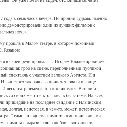
7 года в семь часов вечера. По иронии судьбы, именно
нию демонстрировали один из лучших фильмов с
вальная ночь».
му прошла в Малом театре, в котором покойный
. Рязанов:
а я в своей речи прощался с Игорем Владимировичем,
ссоциация: гроб на сцене, переполненный публикой
ный спектакль с участием великого Артиста. И я
 Ильинского так, как его приветствовали в конце
 И весь театр немедленно откликнулся. Встали и
ись со своих мест те, кто сидел в бельэтаже. На всех
вали пришедшие на последнее свидание с Ильинским
ная, долгая, неистовая, в чем-то, может, истерическая
театра. Этими аплодисментами, такими привычными
сментами зал выразил свою любовь, восхищение