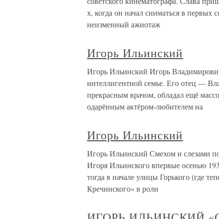
советского кинематографа. Слава приш
х, когда он начал сниматься в первых
неизменный ажиотаж
Игорь Ильинский
Игорь Ильинский Игорь Владимирович
интеллигентной семье. Его отец — В
прекрасным врачом, обладал ещё масс
одарённым актёром-любителем на
Игорь Ильинский
Игорь Ильинский Смехом и слезами по
Игоря Ильинского впервые осенью 193
тогда в начале улицы Горького (где т
Кречинского» в роли
ИГОРЬ ИЛЬИНСКИЙ 