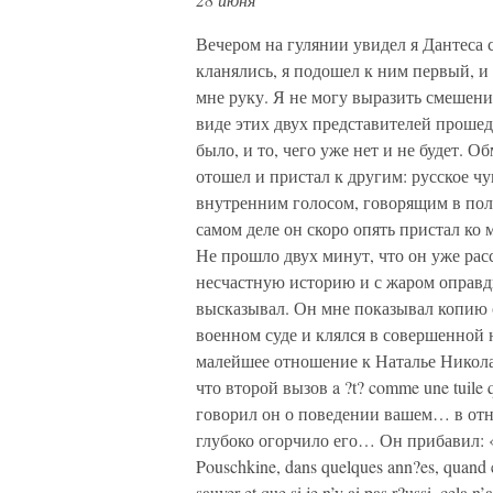
Вечером на гулянии увидел я Дантеса с
кланялись, я подошел к ним первый, и т
мне руку. Я не могу выразить смешения
виде этих двух представителей прошед
было, и то, чего уже нет и не будет.
отошел и пристал к другим: русское чу
внутренним голосом, говорящим в поль
самом деле он скоро опять пристал ко 
Не прошло двух минут, что он уже ра
несчастную историю и с жаром оправды
высказывал. Он мне показывал копию 
военном суде и клялся в совершенной 
малейшее отношение к Наталье Николае
что второй вызов a ?t? comme une tuile qu
говорил он о поведении вашем… в отно
глубоко огорчило его… Он прибавил: «Ma
Pouschkine, dans quelques ann?es, quand elle
sauver et que si je n’y ai pas r?ussi, cela