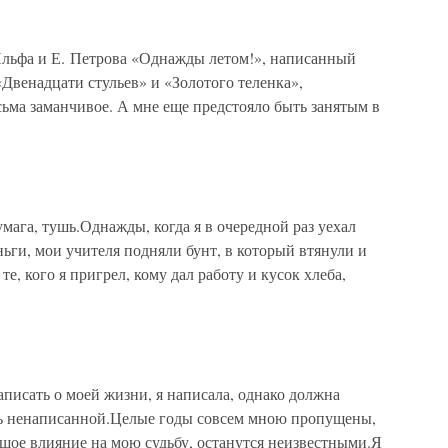
а и Е. Петрова «Однажды летом!», написанный
«Двенадцати стульев» и «Золотого теленка»,
есьма заманчивое. А мне еще предстояло быть занятым в
ага, тушь.Однажды, когда я в очередной раз уехал
ньги, мои учителя подняли бунт, в который втянули и
е, кого я пригрел, кому дал работу и кусок хлеба,
аписать о моей жизни, я написала, однако должна
ась ненаписанной.Целые годы совсем мною пропущены,
шое влияние на мою судьбу, останутся неизвестными.Я