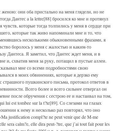
 женою: они оба пристально на меня глядели, но не
огда Дантес a la lettre[88] бросился ко мне и протянул
 чувств, которые тогда толпились у меня в сердце при
шего, которые так живо напоминали мне и то, что
 Обменявшись несколькими обыкновенными фразами, я
вство боролось у меня с жалостью и каким-то
зу Дантеса. Я заметил, что Дантес ждет меня, и в
мне и, схватив меня за руку, потащил в пустые аллеи.
ссказывал мне со всеми подробностями свою
вался в моих обвинениях, которые я дерзко ему
с страшного пушкинского письма, протокол ответов в
невинности. Всего более и всего сильнее отвергал он
вне после обручения с сестрою ее и настаивал на том,
i lui est tombee sur la t?te[89]. Со слезами на глазах
шении к нему и несколько раз повторял, что оно
 justification compl?te ne peut venir que de M-me
 sera calm?e, elle dira peut-?tre, que j’ai tout fait pour les
 n’a pas ?t? de ma faute»[90] и т. д. разговор и гулянье наши