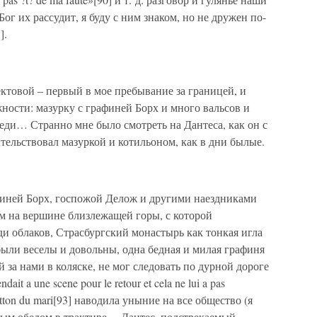
Бог их рассудит, я буду с ним знаком, но не дружен по-
].
ктовой – первый в мое пребывание за границей, и
жности: мазурку с графиней Борх и много вальсов и
еди… Странно мне было смотреть на Дантеса, как он с
ельствовал мазуркой и котильоном, как в дни былые.
афиней Борх, госпожой Делож и другими наездниками
м на вершине близлежащей горы, с которой
ди облаков, Страсбургский монастырь как тонкая игла
 были веселы и довольны, одна бедная и милая графиня
й за нами в коляске, не мог следовать по дурной дороге
it a une scene pour le retour et cela ne lui a pas
otton du mari[93] наводила уныние на все общество (я
лым обедом в трактире… Дантес, подстрекаемый