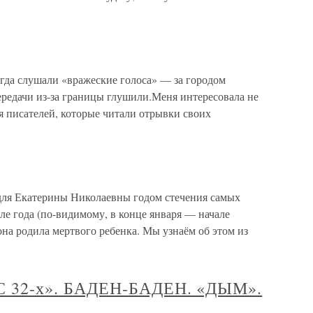
егда слушали «вражеские голоса» — за городом
ередачи из-за границы глушили.Меня интересовала не
я писателей, которые читали отрывки своих
я Екатерины Николаевны годом стече­ния самых
ле года (по-видимому, в конце января — начале
она родила мертвого ребенка. Мы узнаём об этом из
 32-х». БАДЕН-БАДЕН. «ДЫМ».