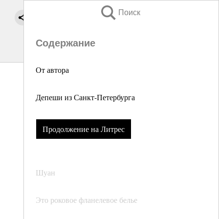
Поиск
Содержание
От автора
Депеши из Санкт-Петербурга
Продолжение на Литрес
Шуан
Это роковое фланелевое белье