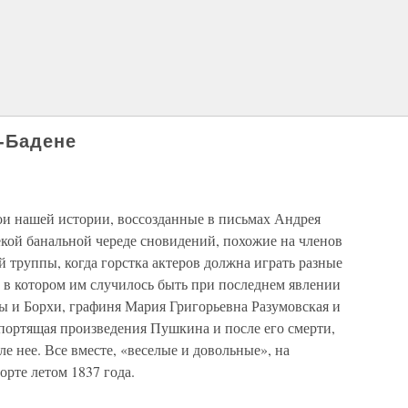
-Бадене
ои нашей истории, воссозданные в письмах Андрея
некой банальной череде сновидений, похожие на членов
 труппы, когда горстка актеров должна играть разные
, в котором им случилось быть при последнем явлении
ы и Борхи, графиня Мария Григорьевна Разумовская и
 портящая произведения Пушкина и после его смерти,
е нее. Все вместе, «веселые и довольные», на
рте летом 1837 года.