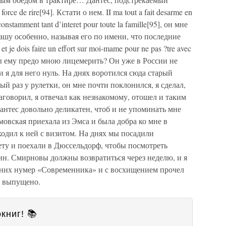
rce de rire[94]. Кстати о нем. II ma tout a fait desarme en
constamment tant d’interet pour toute la famille[95], он мне
Сашу особенно, называя его по имени, что последние
je dois faire un effort sur moi-mame pour ne pas ?tre avec
ем бы ему предо мною лицемерить? Он уже в России не
, и я для него нуль. На днях воротился сюда старый
ый раз у рулетки, он мне почти поклонился, я сделал,
заговорил, я отвечал как незнакомому, отошел и таким
Дантес довольно деликатен, чтоб и не упоминать мне
мовская приехала из Эмса и была добра ко мне в
иходил к ней с визитом. На днях мы посадили
ету и поехали в Дюссельдорф, чтобы посмотреть
тин. Смирновы должны возвратиться через неделю, и я
 них нумер «Современника» и с восхищением прочел
е выпущено.
книг! 📚