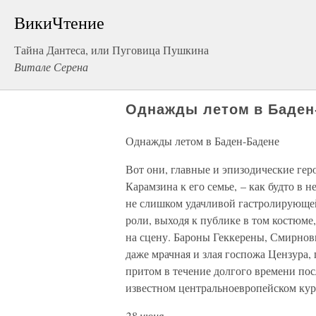
ВикиЧтение
Тайна Дантеса, или Пуговица Пушкина
Витале Серена
Однажды летом в Баден
Однажды летом в Баден-Бадене
Вот они, главные и эпизодические гер
Карамзина к его семье, – как будто в 
не слишком удачливой гастролирующей
роли, выходя к публике в том костюме
на сцену. Бароны Геккерены, Смирнов
даже мрачная и злая госпожа Цензура,
притом в течение долгого времени посл
известном центральноевропейском куро
28 июня