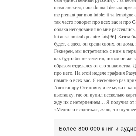
шампанским, nous donnait des crampes a fo
me prenant par mon faible: it та temoigne 
так часто говорит про всех вас и про 
облака негодования во мне рассеялись, et 
lui aussi amical qu autre-fois[96]. Зач
будет, а здесь он среди своих, он дома
Геккерен, мы встретились с ним в перв
как будто бы не заметил, потом он же 
образом отделался от его знакомства. 
про него. На этой неделе графиня Разу
память о всех вас. Я несколько раз пр
Александру Осиповну и ее мужа в кар
выставку, где он купил несколько кар
жду их с нетерпением… Я получил от
«Медного всадника», жаль, что лучше
Более 800 000 книг и аудио