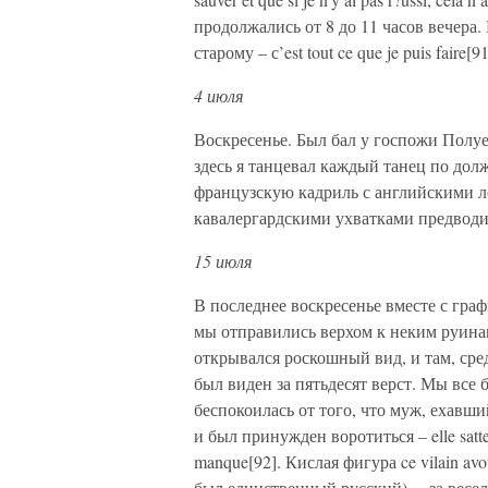
продолжались от 8 до 11 часов вечера. 
старому – с’est tout ce que je puis faire[91
4 июля
Воскресенье. Был бал у госпожи Полуе
здесь я танцевал каждый танец по дол
французскую кадриль с английскими л
кавалергардскими ухватками предводит
15 июля
В последнее воскресенье вместе с гр
мы отправились верхом к неким руина
открывался роскошный вид, и там, сре
был виден за пятьдесят верст. Мы все
беспокоилась от того, что муж, ехавши
и был принужден воротиться – elle sattenda
manque[92]. Кислая фигура ce vilain av
был единственный русский)… за весе