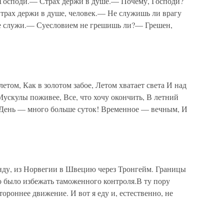
споди.— Страх держи в душе.— Почему, Господи?
трах держи в душе, человек.— Не служишь ли врагу
е служи.— Суесловием не грешишь ли?— Грешен,
етом, Как в золотом забое, Летом хватает света И над
Мускулы поживее, Все, что хочу окончить, В летний
 День — много больше суток! Временное — вечным, И
нду, из Норвегии в Швецию через Тронгейм. Границы
о было избежать таможенного контроля.В ту пору
ороннее движение. И вот я еду и, естественно, не