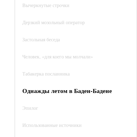
Вычеркнутые строчки
Дерзкий мозольный оператор
Застольная беседа
Человек, «для коего мы молчали»
Табакерка посланника
Однажды летом в Баден-Бадене
Эпилог
Использованные источники