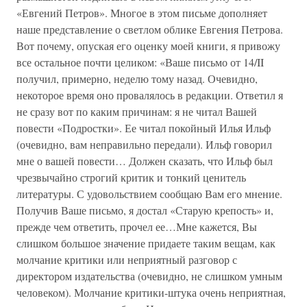
«Евгений Петров». Многое в этом письме дополняет
наше представление о светлом облике Евгения Петрова.
Вот почему, опуская его оценку моей книги, я привожу
все остальное почти целиком: «Ваше письмо от 14/II
получил, примерно, неделю тому назад. Очевидно,
некоторое время оно провалялось в редакции. Ответил я
не сразу вот по каким причинам: я не читал Вашей
повести «Подростки». Ее читал покойный Илья Ильф
(очевидно, вам неправильно передали). Ильф говорил
мне о вашей повести… Должен сказать, что Ильф был
чрезвычайно строгий критик и тонкий ценитель
литературы. С удовольствием сообщаю Вам его мнение.
Получив Ваше письмо, я достал «Старую крепость» и,
прежде чем ответить, прочел ее…Мне кажется, Вы
слишком большое значение придаете таким вещам, как
молчание критики или неприятный разговор с
директором издательства (очевидно, не слишком умным
человеком). Молчание критики-штука очень неприятная,