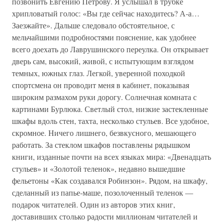
позвонить Евгению Петрову. Я услышал в трубке
хрипловатый голос: «Вы где сейчас находитесь? А-а…
Заезжайте». Дальше следовало обстоятельное, с
мельчайшими подробностями пояснение, как удобнее
всего доехать до Лаврушинского переулка. Он открывает
дверь сам, высокий, живой, с испытующим взглядом
темных, южных глаз. Легкой, уверенной походкой
спортсмена он проводит меня в кабинет, показывая
широким размахом руки дорогу. Солнечная комната с
картинами Бурлюка. Светлый стол, низкие застекленные
шкафы вдоль стен, тахта, несколько стульев. Все удобное,
скромное. Ничего лишнего, безвкусного, мешающего
работать. За стеклом шкафов поставлены рядышком
книги, изданные почти на всех языках мира: «Двенадцать
стульев» и «Золотой теленок», недавно вышедшие
фельетоны «Как создавался Робинзон». Рядом, на шкафу,
сделанный из папье-маше, позолоченный теленок —
подарок читателей. Один из авторов этих книг,
доставивших столько радости миллионам читателей и