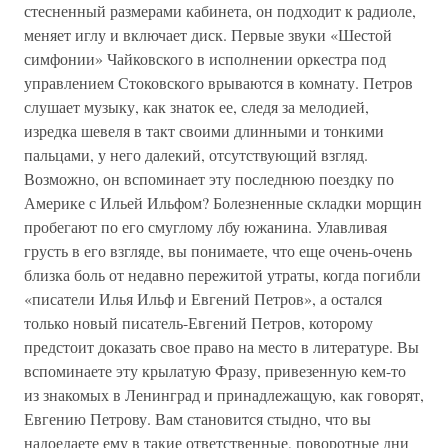
стесненный размерами кабинета, он подходит к радиоле,
меняет иглу и включает диск. Первые звуки «Шестой
симфонии» Чайковского в исполнении оркестра под
управлением Стоковского врываются в комнату. Петров
слушает музыку, как знаток ее, следя за мелодией,
изредка шевеля в такт своими длинными и тонкими
пальцами, у него далекий, отсутствующий взгляд.
Возможно, он вспоминает эту последнюю поездку по
Америке с Ильей Ильфом? Болезненные складки морщин
пробегают по его смуглому лбу южанина. Улавливая
грусть в его взгляде, вы понимаете, что еще очень-очень
близка боль от недавно пережитой утраты, когда погибли
«писатели Илья Ильф и Евгений Петров», а остался
только новый писатель-Евгений Петров, которому
предстоит доказать свое право на место в литературе. Вы
вспоминаете эту крылатую Фразу, привезенную кем-то
из знакомых в Ленинград и принадлежащую, как говорят,
Евгению Петрову. Вам становится стыдно, что вы
надоедаете ему в такие ответственные, поворотные дни