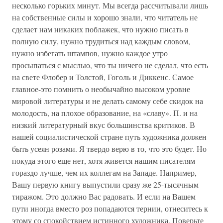
несколько горьких минут. Мы всегда рассчитывали лишь
на собственные силы и хорошо знали, что читатель не
сделает нам никаких поблажек, что нужно писать в
полную силу, нужно трудиться над каждым словом,
нужно избегать штампов, нужно каждое утро
просыпаться с мыслью, что ты ничего не сделал, что есть
на свете Флобер и Толстой, Гоголь и Диккенс. Самое
главное-это помнить о необычайно высоком уровне
мировой литературы и не делать самому себе скидок на
молодость, на плохое образование, на «славу». П. и на
низкий литературный вкус большинства критиков. В
нашей социалистической стране путь художника должен
быть усеян розами. Я твердо верю в то, что это будет. Но
покуда этого еще нет, хотя живется нашим писателям
гораздо лучше, чем их коллегам на Западе. Например,
Вашу первую книгу выпустили сразу же 25-тысячным
тиражом. Это должно Вас радовать. И если на Вашем
пути иногда вместо роз попадаются тернии, отнеситесь к
этому со спокойствием истинного художника. Поверьте