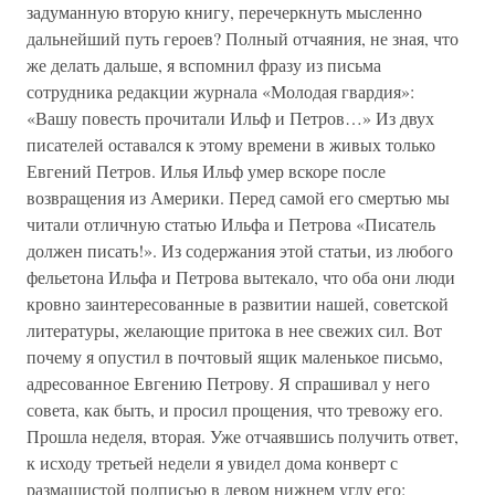
задуманную вторую книгу, перечеркнуть мысленно
дальнейший путь героев? Полный отчаяния, не зная, что
же делать дальше, я вспомнил фразу из письма
сотрудника редакции журнала «Молодая гвардия»:
«Вашу повесть прочитали Ильф и Петров…» Из двух
писателей оставался к этому времени в живых только
Евгений Петров. Илья Ильф умер вскоре после
возвращения из Америки. Перед самой его смертью мы
читали отличную статью Ильфа и Петрова «Писатель
должен писать!». Из содержания этой статьи, из любого
фельетона Ильфа и Петрова вытекало, что оба они люди
кровно заинтересованные в развитии нашей, советской
литературы, желающие притока в нее свежих сил. Вот
почему я опустил в почтовый ящик маленькое письмо,
адресованное Евгению Петрову. Я спрашивал у него
совета, как быть, и просил прощения, что тревожу его.
Прошла неделя, вторая. Уже отчаявшись получить ответ,
к исходу третьей недели я увидел дома конверт с
размашистой подписью в левом нижнем углу его: