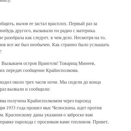
бщить, вызов ее застал врасплох. Первый раз за
о-нибудь другого, вызывали по радио с материка.
е разобрала как следует, в чем дело. Несмотря на то,
ызов все же был необычен. Как странно было услышать
!
! Вызываем остров Врангеля! Товарищ Минеев,
их передач сообщение Крайисполкома.
одил около трех часов ночи. Мы сидели до конца
 раз вызвали и сообщили:
мма получена Крайисполкомом через пароход
ря 1933 года прошел мыс Челюскина, идет против
м. Красинскому даны указания о заброске вам
правке парохода с просимым вами топливом. Привет,