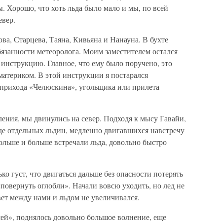
. Хорошо, что хоть льда было мало и мы, по всей
евер.
а, Старцева, Таяна, Кивьяна и Нанауна. В бухте
бязанности метеоролога. Моим заместителем остался
инструкцию. Главное, что ему было поручено, это
 материком. В этой инструкции я постарался
 прихода «Челюскина», угольщика или прилета
ления, мы двинулись на север. Подходя к мысу Гавайи,
де отдельных льдин, медленно двигавшихся навстречу
ольше и больше встречали льда, довольно быстро
о густ, что двигаться дальше без опасности потерять
овернуть оглобли». Начали вовсю уходить, но лед не
вет между нами и льдом не увеличивался.
ей», поднялось довольно большое волнение, еще