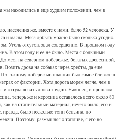
я мы находились в еще худшем положении, чем в
о, населения же, вместе с нами, было 52 человека. У
иса и масла. Мяса добыть можно было сколько угодно.
вом. Уголь отсутствовал совершенно. В прошлом году
ина. В этом году и ее не было. Места с большими
 До мест на северном побережье, богатых древесиной,
 Возить дрова на собаках через хребты, да еще
. По южному побережью плавник был самое близкое в
трах от фактории. Хотя дорога морем легче, чем в
рг и оттуда возить дрова трудно. Наконец, в прошлом
сина, теперь же и керосина оставалось всего около 80
, как на отопительный материал, нечего было; его и
, правда, было несколько тонн бензина, но
меючи. Поэтому, размышляя о топливе, я его во
яли большие. Утешением было одно: при жесточайшей