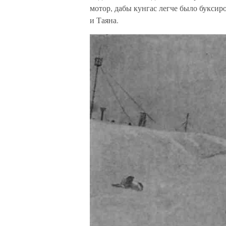
мотор, дабы кунгас легче было буксир
и Таяна.