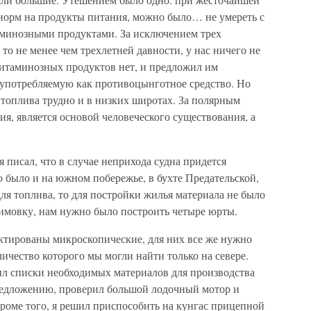
норм на продукты питания, можно было… не умереть с
таминозными продуктами. За исключением трех
то не менее чем трехлетней давности, у нас ничего не
витаминозных продуктов нет, и предложил им
, употребляемую как противоцынготное средство. Но
 топлива трудно и в низких широтах. За полярным
ия, является основой человеческого существования, а
я писал, что в случае неприхода судна придется
о было и на южном побережье, в бухте Предательской,
для топлива, то для постройки жилья материала не было
зимовку, нам нужно было построить четыре юрты.
ектированы микроскопические, для них все же нужно
ичество которого мы могли найти только на севере.
вил списки необходимых материалов для производства
предложению, проверил большой лодочный мотор и
Кроме того, я решил приспособить на кунгас прицепной