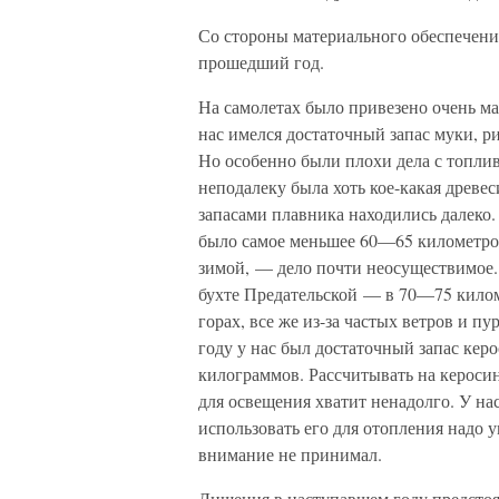
Со стороны материального обеспечени
прошедший год.
На самолетах было привезено очень мал
нас имелся достаточный запас муки, р
Но особенно были плохи дела с топли
неподалеку была хоть кое-какая древес
запасами плавника находились далеко.
было самое меньшее 60—65 километров.
зимой, — дело почти неосуществимое
бухте Предательской — в 70—75 киломе
горах, все же из-за частых ветров и пу
году у нас был достаточный запас керо
килограммов. Рассчитывать на керосин
для освещения хватит ненадолго. У нас
использовать его для отопления надо у
внимание не принимал.
Лишения в наступавшем году предсто