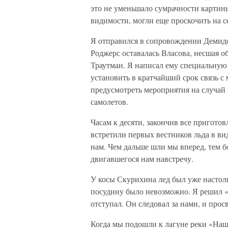
это не уменьшало сумрачности картины
видимости, могли еще проскочить на с
Я отправился в сопровождении Демидов
Роджерс оставалась Власова, несшая о
Траутман. Я написал ему специальную 
установить в кратчайший срок связь с
предусмотреть мероприятия на случай
самолетов.
Часам к десяти, закончив все приготов
встретили первых вестников льда в ви
нам. Чем дальше шли мы вперед, тем б
двигавшегося нам навстречу.
У косы Скурихина лед был уже настольк
посудину было невозможно. Я решил «п
отступал. Он следовал за нами, и прос
Когда мы подошли к лагуне реки «Наш