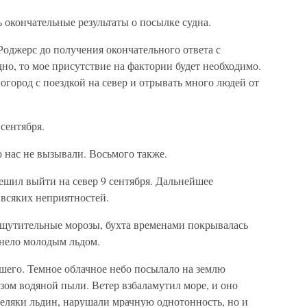
 окончательные результаты о посылке судна.
Роджерс до получения окончательного ответа с
дно, то мое присутствие на фактории будет необходимо.
огород с поездкой на север и отрывать много людей от
сентября.
 нас не вызывали. Восьмого также.
решил выйти на север 9 сентября. Дальнейшее
всяких неприятностей.
ощутительные морозы, бухта временами покрывалась
янело молодым льдом.
ошего. Темное облачное небо посылало на землю
зом водяной пыли. Ветер взбаламутил море, и оно
беляки льдин, нарушали мрачную однотонность, но и