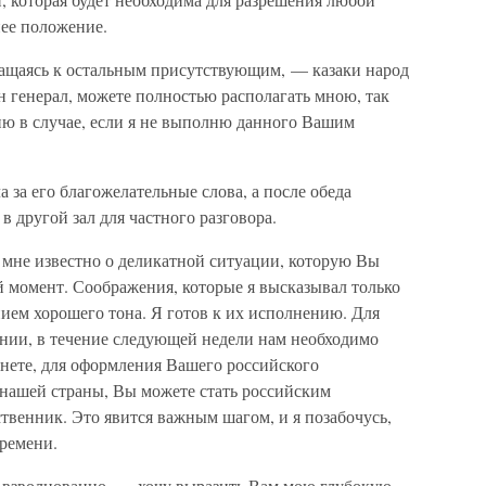
ее положение.
ащаясь к остальным присутствующим, — казаки народ
н генерал, можете полностью располагать мною, так
сию в случае, если я не выполню данного Вашим
за его благожелательные слова, а после обеда
 другой зал для частного разговора.
мне известно о деликатной ситуации, которую Вы
й момент. Соображения, которые я высказывал только
нием хорошего тона. Я готов к их исполнению. Для
ении, в течение следующей недели нам необходимо
бинете, для оформления Вашего российского
м нашей страны, Вы можете стать российским
твенник. Это явится важным шагом, и я позабочусь,
времени.
взволнованно, — хочу выразить Вам мою глубокую