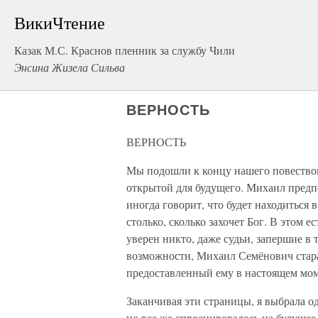
ВикиЧтение
Казак М.С. Краснов пленник за службу Чили
Энсина Жизела Сильва
ВЕРНОСТЬ
ВЕРНОСТЬ
Мы подошли к концу нашего повествова
открытой для будущего. Михаил предпо
иногда говорит, что будет находиться в
столько, сколько захочет Бог. В этом 
уверен никто, даже судьи, запершие в
возможности, Михаил Семёнович стар
предоставленный ему в настоящем мом
Заканчивая эти страницы, я выбрала о
но все же спроецировалось на будущее,