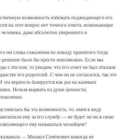
инственную возможность избежать поджидающего его
Хотя на этот вопрос нет точного ответа, возникающие
 человека, даже абсолютно уверенного и
его ни слова сожаления по поводу принятого тогда
ое решение было бы просто невозможно. Если мы
ды с послом, то увидим, что его ответ не был отказом
анстве его родителей. С чем он не согласился, так это
 эта верность базируется как раз на казачьих
рших. Нельзя вырвать из души ценности,
поколение.
ставилась бы эта возможность, то, имея в виду
заплатили ему за его службу — не будет ли он в свою
, позволяющего ему называться чилийцем?
е указывала — Михаил Семёнович никогда не