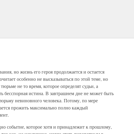
ния, но жизнь его героя продолжается и остается
читает особенно не высказываться по этой теме, но
 тюрьме не то время, которое определят судьи, а
есть бесспорная истина. В завтрашнем дне не может быть
 тюрьму невиновного человека. Потому, по мере
ается прожить максимально полно каждый
ент.
дно событие, которое хотя и принадлежит к прошлому,
 так как, не исключено, могло стать поворотным в