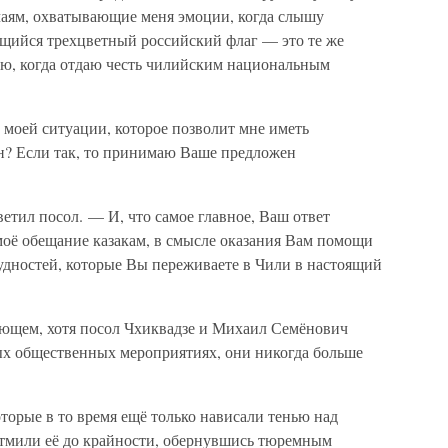
чаям, охватывающие меня эмоции, когда слышу
щийся трехцветный российский флаг — это те же
аю, когда отдаю честь чилийским национальным
 моей ситуации, которое позволит мне иметь
н? Если так, то принимаю Ваше предложен
етил посол. — И, что самое главное, Ваш ответ
моё обещание казакам, в смысле оказания Вам помощи
удностей, которые Вы переживаете в Чили в настоящий
дующем, хотя посол Чхиквадзе и Михаил Семёнович
ых общественных мероприятиях, они никогда больше
торые в то время ещё только нависали тенью над
атмили её до крайности, обернувшись тюремным