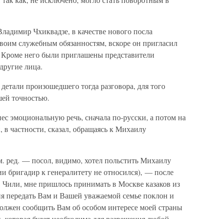
ладимир Чхиквадзе, в качестве нового посла
воим служебным обязанностям, вскоре он пригласил
. Кроме него были приглашены представители
другие лица.
детали произошедшего тогда разговора, для того
шей точностью.
нес эмоциональную речь, сначала по-русски, а потом на
 в частности, сказал, обращаясь к Михаилу
. ред. — посол, видимо, хотел польстить Михаилу
ии бригадир к генералитету не относился), — после
 в Чили, мне пришлось принимать в Москве казаков из
ня передать Вам и Вашей уважаемой семье поклон и
должен сообщить Вам об особом интересе моей страны
 которая будет необходима для разрешения любой