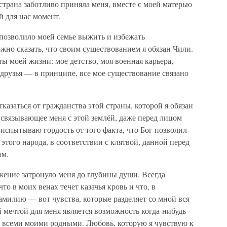
 страна заботливо приняла меня, вместе с моей матерью
 для нас момент.
 позволило моей семье выжить и избежать
но сказать, что своим существованием я обязан Чили.
 моей жизни: мое детство, моя военная карьера,
друзья — в принципе, все мое существование связано
казаться от гражданства этой страны, которой я обязан
, связывающее меня с этой землёй, даже перед лицом
испытываю гордость от того факта, что Бог позволил
 этого народа, в соответствии с клятвой, данной перед
ом.
жение затронуло меня до глубины души. Всегда
то в моих венах течет казачья кровь и что, в
фамилию — вот чувства, которые разделяет со мной вся
й мечтой для меня является возможность когда-нибудь
о всеми моими родными. Любовь, которую я чувствую к