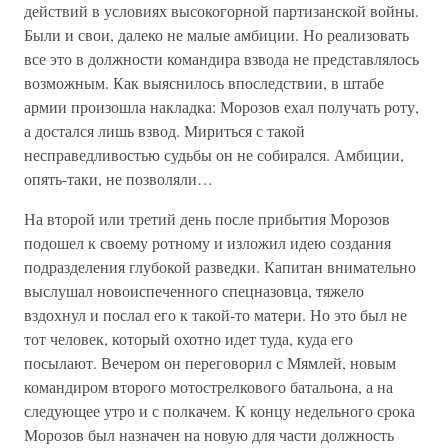
действий в условиях высокогорной партизанской войны.
Были и свои, далеко не малые амбиции. Но реализовать
все это в должности командира взвода не представлялось
возможным. Как выяснилось впоследствии, в штабе
армии произошла накладка: Морозов ехал получать роту,
а достался лишь взвод. Мириться с такой
несправедливостью судьбы он не собирался. Амбиции,
опять-таки, не позволяли…
На второй или третий день после прибытия Морозов
подошел к своему ротному и изложил идею создания
подразделения глубокой разведки. Капитан внимательно
выслушал новоиспеченного спецназовца, тяжело
вздохнул и послал его к такой-то матери. Но это был не
тот человек, который охотно идет туда, куда его
посылают. Вечером он переговорил с Мямлей, новым
командиром второго мотострелкового батальона, а на
следующее утро и с полкачем. К концу недельного срока
Морозов был назначен на новую для части должность