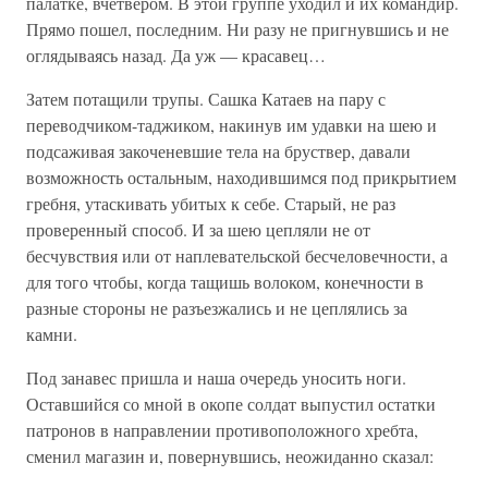
палатке, вчетвером. В этой группе уходил и их командир.
Прямо пошел, последним. Ни разу не пригнувшись и не
оглядываясь назад. Да уж — красавец…
Затем потащили трупы. Сашка Катаев на пару с
переводчиком-таджиком, накинув им удавки на шею и
подсаживая закоченевшие тела на бруствер, давали
возможность остальным, находившимся под прикрытием
гребня, утаскивать убитых к себе. Старый, не раз
проверенный способ. И за шею цепляли не от
бесчувствия или от наплевательской бесчеловечности, а
для того чтобы, когда тащишь волоком, конечности в
разные стороны не разъезжались и не цеплялись за
камни.
Под занавес пришла и наша очередь уносить ноги.
Оставшийся со мной в окопе солдат выпустил остатки
патронов в направлении противоположного хребта,
сменил магазин и, повернувшись, неожиданно сказал: