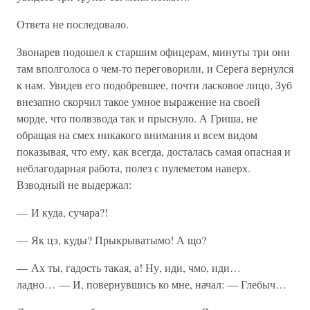
Ответа не последовало.
Звонарев подошел к старшим офицерам, минуты три они
там вполголоса о чем-то переговорили, и Серега вернулся
к нам. Увидев его подобревшее, почти ласковое лицо, Зуб
внезапно скорчил такое умное выражение на своей
морде, что полвзвода так и прыснуло. А Гриша, не
обращая на смех никакого внимания и всем видом
показывая, что ему, как всегда, досталась самая опасная и
неблагодарная работа, полез с пулеметом наверх.
Взводный не выдержал:
— И куда, сучара?!
— Як цэ, куды? Прыкрыватымо! А що?
— Ах ты, гадость такая, а! Ну, иди, чмо, иди…
ладно… — И, повернувшись ко мне, начал: — Глебыч…