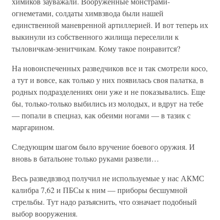
химиков зауважали. Вооруженные монстрами-
огнеметами, солдаты химвзвода были нашей
единственной маневренной артиллерией. И вот теперь их
выкинули из собственного жилища переселили к
тыловичкам-зенитчикам. Кому такое понравится?
На новоиспеченных разведчиков все и так смотрели косо,
а тут и вовсе, как только у них появилась своя палатка, в
родных подразделениях они уже и не показывались. Еще
бы, только-только выбились из молодых, и вдруг на тебе
— попали в спецназ, как обеими ногами — в тазик с
маргарином.
Следующим шагом было вручение боевого оружия. И
вновь в батальоне только руками развели…
Весь разведвзвод получил не используемые у нас АКМС
калибра 7,62 и ПБСы к ним — приборы бесшумной
стрельбы. Тут надо разъяснить, что означает подобный
выбор вооружения.