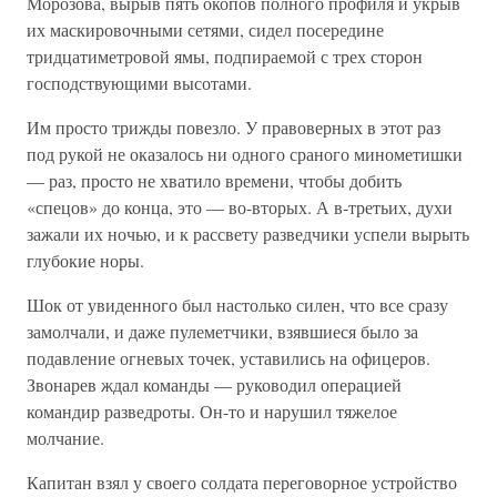
Морозова, вырыв пять окопов полного профиля и укрыв
их маскировочными сетями, сидел посередине
тридцатиметровой ямы, подпираемой с трех сторон
господствующими высотами.
Им просто трижды повезло. У правоверных в этот раз
под рукой не оказалось ни одного сраного минометишки
— раз, просто не хватило времени, чтобы добить
«спецов» до конца, это — во-вторых. А в-третьих, духи
зажали их ночью, и к рассвету разведчики успели вырыть
глубокие норы.
Шок от увиденного был настолько силен, что все сразу
замолчали, и даже пулеметчики, взявшиеся было за
подавление огневых точек, уставились на офицеров.
Звонарев ждал команды — руководил операцией
командир разведроты. Он-то и нарушил тяжелое
молчание.
Капитан взял у своего солдата переговорное устройство