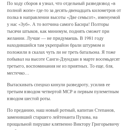
По ходу сборов я узнал, что отдельный разведвзвод «в
полной жопе» где-то за десять-двенадцать километров от
полка в направлении высоты «Две семьсот», именуемой
у нас «Зуб». А то вотчина самого Басира! Полторы
тысячи штыков, как минимум, поднять сможет при
желании. Лучше — не придумаешь. В 1981 году
находившийся там укрепрайон брали штурмом и
положили в скалах чуть ли не треть батальона. Я тоже
побывал на высоте Санги-Дзундзан в марте восемьдесят
третьего, воспоминания не из приятных. То еще, бля,
местечко…
Вытаскивать спецназ кинули разведроту, усилив ее
третьим взводом четвертой МСР и первым пулеметным
взводом шестой роты.
По преданию, наш новый ротный, капитан Степанов,
заменивший старшего лейтенанта Пухова, на
прощальной пирушке клятвенно Виктору Григорьевичу