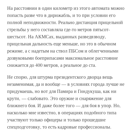
На расстоянии в один километр из этого автомата можно
попасть разве что в дирижабль, и то при условии его
полной неподвижности. Реально дистанция прицельной
стрельбы у него составляла где-то метров пятьсот-
шестьсот. На АКМСах, выданных разведвзводу,
прицельная дальность еще меньше, но это в обычном
режиме, а с надетым на ствол ПБСом и облегченными
дозвуковыми боеприпасами максимальное расстояние
снижается до 400 метров, а реальное до ста.
Не спорю, для штурма президентского дворца вещь
незаменимая, да и вообще — в условиях города лучше не
придумаешь, но вот для Памира и Гиндукуша, как ни
крути, — слабовато. Это оружие и снаряжение для
ближнего боя. И даже более того — для боя в упор. Но,
насколько мне известно, в операциях подобного типа
участвуют только офицеры и только прошедшие
спецподготовку, то есть кадровые профессионалы.