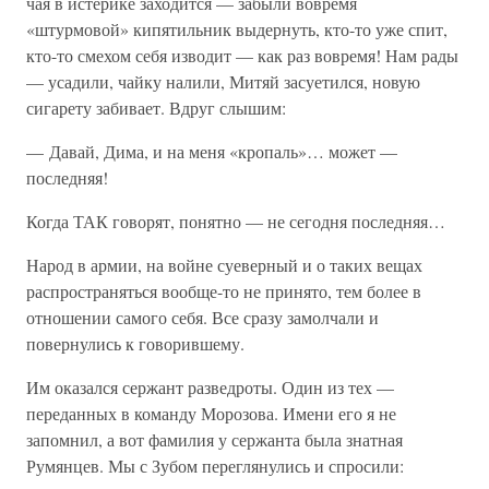
чая в истерике заходится — забыли вовремя
«штурмовой» кипятильник выдернуть, кто-то уже спит,
кто-то смехом себя изводит — как раз вовремя! Нам рады
— усадили, чайку налили, Митяй засуетился, новую
сигарету забивает. Вдруг слышим:
— Давай, Дима, и на меня «кропаль»… может —
последняя!
Когда ТАК говорят, понятно — не сегодня последняя…
Народ в армии, на войне суеверный и о таких вещах
распространяться вообще-то не принято, тем более в
отношении самого себя. Все сразу замолчали и
повернулись к говорившему.
Им оказался сержант разведроты. Один из тех —
переданных в команду Морозова. Имени его я не
запомнил, а вот фамилия у сержанта была знатная
Румянцев. Мы с Зубом переглянулись и спросили: