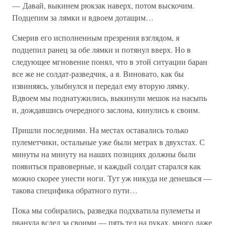
— Давай, выкинем рюкзак наверх, потом выскочим.
Подцепим за лямки и вдвоем дотащим…
Смерив его исполненным презрения взглядом, я
подцепил ранец за обе лямки и потянул вверх. Но в
следующее мгновение понял, что в этой ситуации баран
все же не солдат-разведчик, а я. Виновато, как бы
извиняясь, улыбнулся и передал ему вторую лямку.
Вдвоем мы поднатужились, выкинули мешок на насыпь
и, дождавшись очередного заслона, кинулись к своим.
Пришли последними. На местах оставались только
пулеметчики, остальные уже были метрах в двухстах. С
минуты на минуту на наших позициях должны были
появиться правоверные, и каждый солдат старался как
можно скорее унести ноги. Тут уж никуда не денешься —
такова специфика обратного пути…
Пока мы собирались, разведка подхватила пулеметы и
рванула вслед за своими — пять тел на руках, много даже