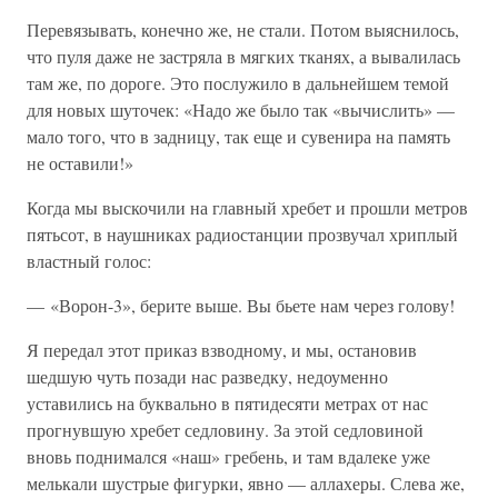
Перевязывать, конечно же, не стали. Потом выяснилось,
что пуля даже не застряла в мягких тканях, а вывалилась
там же, по дороге. Это послужило в дальнейшем темой
для новых шуточек: «Надо же было так «вычислить» —
мало того, что в задницу, так еще и сувенира на память
не оставили!»
Когда мы выскочили на главный хребет и прошли метров
пятьсот, в наушниках радиостанции прозвучал хриплый
властный голос:
— «Ворон-3», берите выше. Вы бьете нам через голову!
Я передал этот приказ взводному, и мы, остановив
шедшую чуть позади нас разведку, недоуменно
уставились на буквально в пятидесяти метрах от нас
прогнувшую хребет седловину. За этой седловиной
вновь поднимался «наш» гребень, и там вдалеке уже
мелькали шустрые фигурки, явно — аллахеры. Слева же,