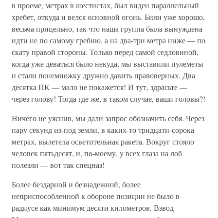
в проеме, метрах в шестистах, был виден параллельный
хребет, откуда и велся основной огонь. Били уже хорошо,
весьма прицельно, так что наша группа была вынуждена
идти не по самому гребню, а на два-три метра ниже — по
скату правой стороны. Только перед самой седловиной,
когда уже деваться было некуда, мы выставили пулеметы
и стали понемножку дружно давить правоверных. Два
десятка ПК — мало не покажется! И тут, здрасьте —
через голову! Тогда где же, в таком случае, ваши головы?!
Ничего не уяснив, мы дали запрос обозначить себя. Через
пару секунд из-под земли, в каких-то тридцати-сорока
метрах, вылетела осветительная ракета. Вокруг стояло
человек пятьдесят, и, по-моему, у всех глаза на лоб
полезли — вот так спецназ!
Более бездарной и безнадежной, более
неприспособленной к обороне позиции не было в
радиусе как минимум десяти километров. Взвод