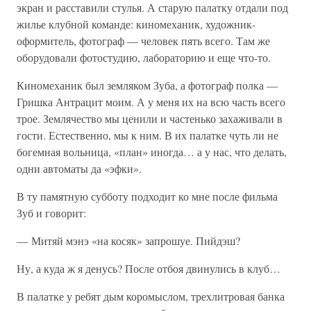
экран и расставили стулья. А старую палатку отдали под
жилье клубной команде: киномеханик, художник-
оформитель, фотограф — человек пять всего. Там же
оборудовали фотостудию, лабораторию и еще что-то.
Киномеханик был земляком Зуба, а фотограф полка —
Гришка Антрацит моим. А у меня их на всю часть всего
трое. Землячество мы ценили и частенько захаживали в
гости. Естественно, мы к ним. В их палатке чуть ли не
богемная вольница, «план» иногда… а у нас, что делать,
одни автоматы да «эфки».
В ту памятную субботу подходит ко мне после фильма
Зуб и говорит:
— Митяй мэнэ «на косяк» запрошуе. Пийдэш?
Ну, а куда ж я денусь? После отбоя двинулись в клуб…
В палатке у ребят дым коромыслом, трехлитровая банка