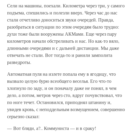
Сели на машины, поехали. Километра через три, у самого
подъема, спешились и полезли вверх. Через час до нас
стали отчетливо доноситься звуки очередей. Правда,
разобраться в ситуации по этим очередям было трудно:
духи тоже были вооружены АКМами. Еще через пару
километров начали обстреливать и нас. Но как-то вяло,
длинными очередями и с дальней дистанции. Мы даже
отвечать не стали. Вот тогда-то и ранили замполита
разведроты.
Автоматная пуля на излете попала ему в ягодицу, что
вызвало целую бурю всеобщего веселья. Его что-то
хлопнуло по заду, и он поначалу даже не понял, в чем
дело, а потом, метров через сто, вдруг почувствовал, что
по ноге течет. Остановился, приподнял штанину и,
увидев кровь, с неподдельным возмущением, совершенно
серьезно сказал:
— Вот бляди, а?.. Коммуниста — и в сраку!