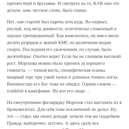
препятствий и брусьями. И смотреть на то, КАК они это
делали, нам, честное слово, было тошно.
Нет, сам старлей был парень хоть куда. Во-первых,
рослый, под метр девяносто, атлетически сложенный и
хорошо тренированный. Как выяснилось, он имел около
десяти разрядов и званий КМС по различным видам
спорта. Последним его увлечением, по слухам, было
десятиборье. Охотно верю! Если бы не слишком высокий
рост, Морозова можно было принять за хорошего
гимнаста, — тонкая кость, специфическая осанка,
мощный торс при узкой талии и длинных тонких ногах.
Внешностью его Бог тоже не обидел. Одним словом —
плейбой в камуфляже. Но вот его люди…
На ежеутреннюю физзарядку Морозов стал выгонять их в
бронежилетах. Для себя тоже исключений не делал. Ну,
это — старо, мы своих доходяг лечили тем же снадобьем.
Правда, выборочно, штучно. А здесь сразу все