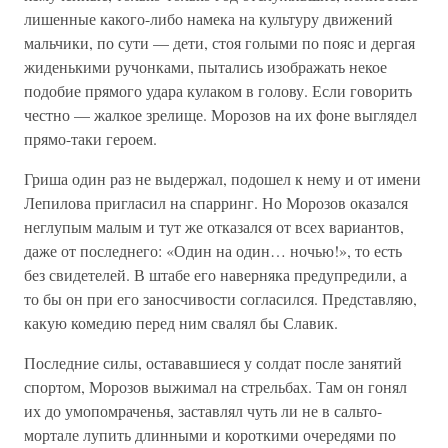
лишенные какого-либо намека на культуру движений
мальчики, по сути — дети, стоя голыми по пояс и дергая
жиденькими ручонками, пытались изображать некое
подобие прямого удара кулаком в голову. Если говорить
честно — жалкое зрелище. Морозов на их фоне выглядел
прямо-таки героем.
Гриша один раз не выдержал, подошел к нему и от имени
Лепилова пригласил на спарринг. Но Морозов оказался
неглупым малым и тут же отказался от всех вариантов,
даже от последнего: «Один на один… ночью!», то есть
без свидетелей. В штабе его наверняка предупредили, а
то бы он при его заносчивости согласился. Представляю,
какую комедию перед ним свалял бы Славик.
Последние силы, остававшиеся у солдат после занятий
спортом, Морозов выжимал на стрельбах. Там он гонял
их до умопомраченья, заставлял чуть ли не в сальто-
мортале лупить длинными и короткими очередями по