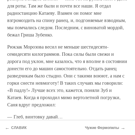
для роты. Там же были и почти все наши. Я отдал
радиостанцию Катаеву. Взамен он помог мне
взгромоздить на спину ранец, и, подгоняемые взводным,
мы помчались следом. Последним, с виноватой мордой,
бежал Гриша Зубенко.
Рюкзак Морозова весил не меньше шестидесяти-
семидесяти килограммов. Пока силы были свежи и
дорога под уклон, мне казалось, что я вполне в состоянии
донести его до машин самостоятельно. Отдать ранец
разведчикам было стыдно. Они с такими воюют, а нам с
горки снести невмоготу! В таких случаях мы говорили:
«В падлу!» Лучше всех это, кажется, поняли Зуб и
Катаев. Когда я проходил мимо вертолетной погрузки,
Саня вдруг предложил:
— Глеб, винтовку давай…
←
→
Я, понятно, не отдал…
СЛАВИК
Чужие Фермопилы