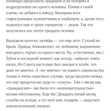
пообещал продолжить традицию и не потерять в
подразделении ни одного человека. Помня о своей
клятве, он добавил к взводу Звонарева всех
старослужащих пулеметчиков и снайперов, а, кроме того,
подкинул еще и троих сержантов — дедов. Так что
получилось нас почти тридцать человек.
Выходили налегке: октябрь — это еще лето. Сухпай не
брали. Правда, боекомплект, по любимому выражению
взводного, торчал из одного места. Ну, естественно, мы с
Зубом в последний момент, как всегда, «забыли» взять
каски. Но Серега настолько был заведен в штабе, что
даже не заметил. А «не замечал» он нашего самовольства
только в очень серьезных случаях, когда предчувствовал,
что ему придется нас куда-то «сунуть». Уже с месяц как
«гражданские», мы были его «невнимательностью»
весьма обеспокоены. Еще бы! Двадцать пятый месяц
службы на исходе, а тут нате вам, подарок — выручать
новоиспеченный спецназ.