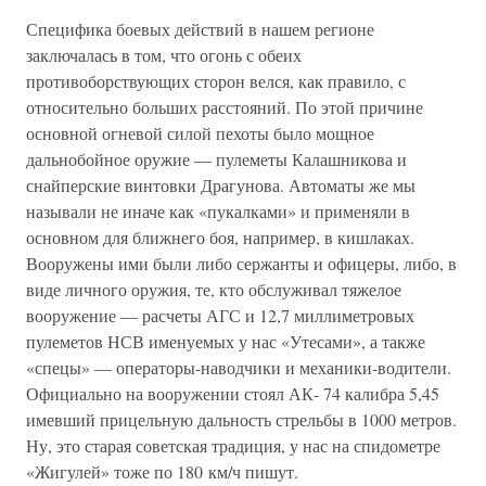
Специфика боевых действий в нашем регионе
заключалась в том, что огонь с обеих
противоборствующих сторон велся, как правило, с
относительно больших расстояний. По этой причине
основной огневой силой пехоты было мощное
дальнобойное оружие — пулеметы Калашникова и
снайперские винтовки Драгунова. Автоматы же мы
называли не иначе как «пукалками» и применяли в
основном для ближнего боя, например, в кишлаках.
Вооружены ими были либо сержанты и офицеры, либо, в
виде личного оружия, те, кто обслуживал тяжелое
вооружение — расчеты АГС и 12,7 миллиметровых
пулеметов НСВ именуемых у нас «Утесами», а также
«спецы» — операторы-наводчики и механики-водители.
Официально на вооружении стоял АК- 74 калибра 5,45
имевший прицельную дальность стрельбы в 1000 метров.
Ну, это старая советская традиция, у нас на спидометре
«Жигулей» тоже по 180 км/ч пишут.