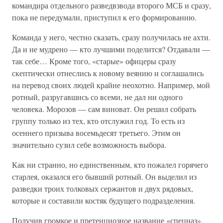
командира отдельного разведвзвода второго МСБ и сразу,
пока не передумали, приступил к его формированию.
Команда у него, честно сказать, сразу получилась не ахти.
Да и не мудрено — кто лучшими поделится? Отдавали —
так себе… Кроме того, «старые» офицеры сразу
скептически отнеслись к новому веянию и соглашались
на перевод своих людей крайне неохотно. Например, мой
ротный, разругавшись со всеми, не дал ни одного
человека. Морозов — сам виноват. Он решил собрать
группу только из тех, кто отслужил год. То есть из
осеннего призыва восемьдесят третьего. Этим он
значительно сузил себе возможность выбора.
Как ни странно, но единственным, кто пожалел горячего
старлея, оказался его бывший ротный. Он выделил из
разведки троих толковых сержантов и двух рядовых,
которые и составили костяк будущего подразделения.
Получив громкое и претенциозное название «спецназ»,