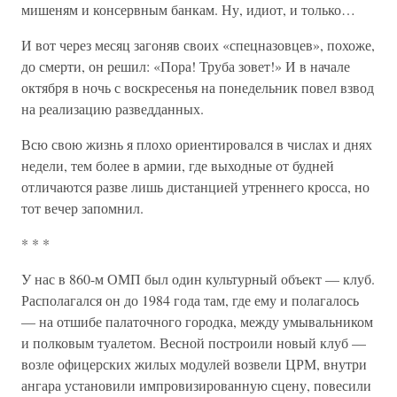
мишеням и консервным банкам. Ну, идиот, и только…
И вот через месяц загоняв своих «спецназовцев», похоже,
до смерти, он решил: «Пора! Труба зовет!» И в начале
октября в ночь с воскресенья на понедельник повел взвод
на реализацию разведданных.
Всю свою жизнь я плохо ориентировался в числах и днях
недели, тем более в армии, где выходные от будней
отличаются разве лишь дистанцией утреннего кросса, но
тот вечер запомнил.
* * *
У нас в 860-м ОМП был один культурный объект — клуб.
Располагался он до 1984 года там, где ему и полагалось
— на отшибе палаточного городка, между умывальником
и полковым туалетом. Весной построили новый клуб —
возле офицерских жилых модулей возвели ЦРМ, внутри
ангара установили импровизированную сцену, повесили