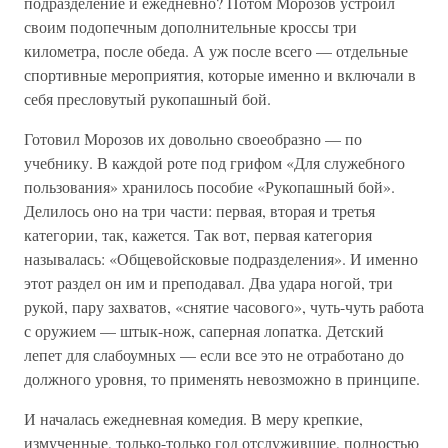
подразделение и ежедневно? Потом Морозов устроил
своим подопечным дополнительные кроссы три
километра, после обеда. А уж после всего — отдельные
спортивные мероприятия, которые именно и включали в
себя пресловутый рукопашный бой.
Готовил Морозов их довольно своеобразно — по
учебнику. В каждой роте под грифом «Для служебного
пользования» хранилось пособие «Рукопашный бой».
Делилось оно на три части: первая, вторая и третья
категории, так, кажется. Так вот, первая категория
называлась: «Общевойсковые подразделения». И именно
этот раздел он им и преподавал. Два удара ногой, три
рукой, пару захватов, «снятие часового», чуть-чуть работа
с оружием — штык-нож, саперная лопатка. Детский
лепет для слабоумных — если все это не отработано до
должного уровня, то применять невозможно в принципе.
И началась ежедневная комедия. В меру крепкие,
измученные, только-только год отслужившие, полностью