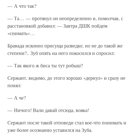
— А что так?
— Та… — протянул он неопределенно и, помолчав, с
расстановкой добавил: — Завтра ДШК пойдем
«снимать»…
Бравада исконно присуща разведке, но не до такой же
степени?.. Зуб опять на него покосился и спросил:
— Так якого ж биса ты тут робыш?
Сержант, видимо, до этого хорошо «дернул» и сразу не
понял:
— А че?
— Ничого! Вали давай отсюда, вояка!
Сержант после такой отповеди стал кое-что понимать и
уже более осознанно уставился на Зуба.