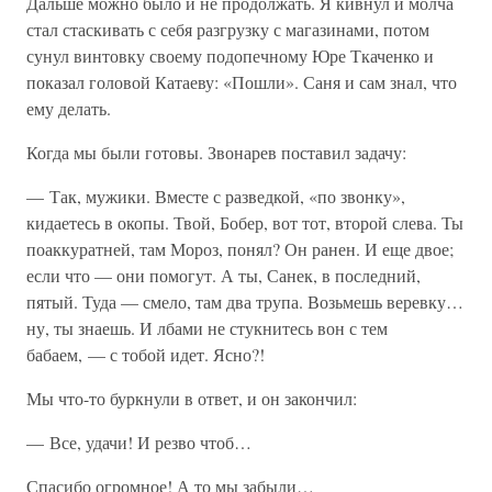
Дальше можно было и не продолжать. Я кивнул и молча
стал стаскивать с себя разгрузку с магазинами, потом
сунул винтовку своему подопечному Юре Ткаченко и
показал головой Катаеву: «Пошли». Саня и сам знал, что
ему делать.
Когда мы были готовы. Звонарев поставил задачу:
— Так, мужики. Вместе с разведкой, «по звонку»,
кидаетесь в окопы. Твой, Бобер, вот тот, второй слева. Ты
поаккуратней, там Мороз, понял? Он ранен. И еще двое;
если что — они помогут. А ты, Санек, в последний,
пятый. Туда — смело, там два трупа. Возьмешь веревку…
ну, ты знаешь. И лбами не стукнитесь вон с тем
бабаем, — с тобой идет. Ясно?!
Мы что-то буркнули в ответ, и он закончил:
— Все, удачи! И резво чтоб…
Спасибо огромное! А то мы забыли…