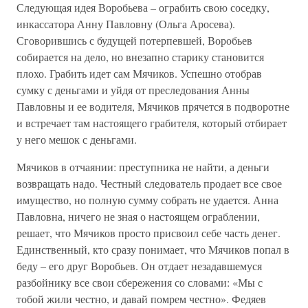
Следующая идея Воробьева – ограбить свою соседку,
инкассатора Анну Павловну (Ольга Аросева).
Сговорившись с будущей потерпевшей, Воробьев
собирается на дело, но внезапно старику становится
плохо. Грабить идет сам Мячиков. Успешно отобрав
сумку с деньгами и уйдя от преследования Анны
Павловны и ее водителя, Мячиков прячется в подворотне
и встречает там настоящего грабителя, который отбирает
у него мешок с деньгами.
Мячиков в отчаянии: преступника не найти, а деньги
возвращать надо. Честный следователь продает все свое
имущество, но полную сумму собрать не удается. Анна
Павловна, ничего не зная о настоящем ограблении,
решает, что Мячиков просто присвоил себе часть денег.
Единственный, кто сразу понимает, что Мячиков попал в
беду – его друг Воробьев. Он отдает незадавшемуся
разбойнику все свои сбережения со словами: «Мы с
тобой жили честно, и давай помрем честно». Федяев