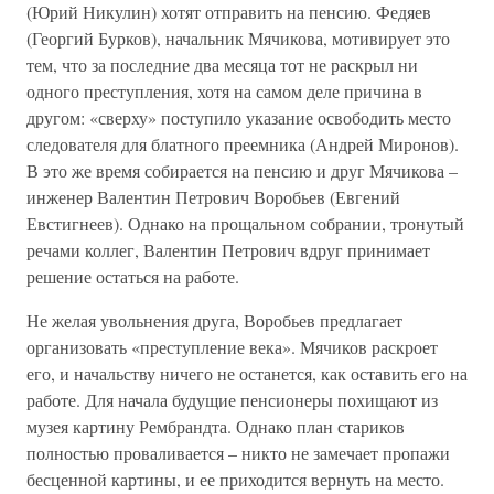
(Юрий Никулин) хотят отправить на пенсию. Федяев
(Георгий Бурков), начальник Мячикова, мотивирует это
тем, что за последние два месяца тот не раскрыл ни
одного преступления, хотя на самом деле причина в
другом: «сверху» поступило указание освободить место
следователя для блатного преемника (Андрей Миронов).
В это же время собирается на пенсию и друг Мячикова –
инженер Валентин Петрович Воробьев (Евгений
Евстигнеев). Однако на прощальном собрании, тронутый
речами коллег, Валентин Петрович вдруг принимает
решение остаться на работе.
Не желая увольнения друга, Воробьев предлагает
организовать «преступление века». Мячиков раскроет
его, и начальству ничего не останется, как оставить его на
работе. Для начала будущие пенсионеры похищают из
музея картину Рембрандта. Однако план стариков
полностью проваливается – никто не замечает пропажи
бесценной картины, и ее приходится вернуть на место.