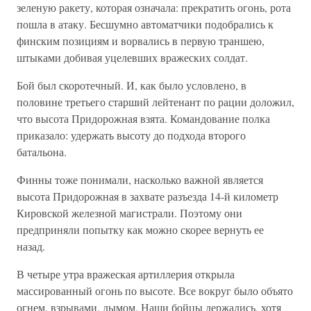
зеленую ракету, которая означала: прекратить огонь, рота
пошла в атаку. Бесшумно автоматчики подобрались к
финским позициям и ворвались в первую траншею,
штыками добивая уцелевших вражеских солдат.
Бой был скоротечный. И, как было условлено, в
половине третьего старший лейтенант по рации доложил,
что высота Придорожная взята. Командование полка
приказало: удержать высоту до подхода второго
батальона.
Финны тоже понимали, насколько важной является
высота Придорожная в захвате разъезда 14-й километр
Кировской железной магистрали. Поэтому они
предприняли попытку как можно скорее вернуть ее
назад.
В четыре утра вражеская артиллерия открыла
массированный огонь по высоте. Все вокруг было объято
огнем, взрывами, дымом. Наши бойцы держались, хотя