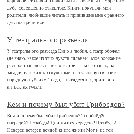
коридоре, столовой. Полки были сработаны из мореного
дуба, совершенно открытые. Книги покупали мои
родители, любившие читать и привившие мне с раннего
детства трепетное
У театрального разъезда
У театрального разъезда Кино я любил, а театр обожал
(не знаю, какое из этих чувств сильнее). Мое обожание
распространялось на все в театре — на его запах, на
загадочную жизнь за кулисами, на гуляющую в фойе
нарядную публику. Тогда, в пятидесятых, зрители в
антрактах гуляли
Кем и почему был убит Грибоедов?
Кем и почему был убит Грибоедов? Ты обойдён
наградой? Позабудь! Дни мчатся чередою? Позабудь!
Неверен ветер: в вечной книге жизни Мог и не той