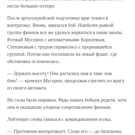
несли большие потери.
После артиллерийской подготовки враг пошел в
контратаку. Вновь, завязался бой. Наиболее рьяной
группе финнов все же удалось ворваться в наши окопы.
Ротный Мусорин с автоматчиками Королевым,
Степановым с трудом справились с прорвавшейся
группой. Потом они поспешили на левый фланг, где
обстановка осложнилась.
— Держать высоту! Она досталась нам в тяже лом
бою! — крикнул Мусорин, продолжая стрелять по врагу
из своего автомата.
Но силы были неравны. Ряды наших бойцов редели, хотя
они и оказывали упорное сопротивление финнам.
Лейтенант снова связался с командованием полка.
— Противник контратакует. Силы его — до батальона.