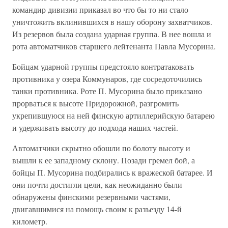
командир дивизии приказал во что бы то ни стало
уничтожить вклинившихся в нашу оборону захватчиков.
Из резервов была создана ударная группа. В нее вошла и
рота автоматчиков старшего лейтенанта Павла Мусорина.
Бойцам ударной группы предстояло контратаковать
противника у озера Коммунаров, где сосредоточились
танки противника. Роте П. Мусорина было приказано
прорваться к высоте Придорожной, разгромить
укрепившуюся на ней финскую артиллерийскую батарею
и удерживать высоту до подхода наших частей.
Автоматчики скрытно обошли по болоту высоту и
вышли к ее западному склону. Позади гремел бой, а
бойцы П. Мусорина подбирались к вражеской батарее. И
они почти достигли цели, как неожиданно были
обнаружены финскими резервными частями,
двигавшимися на помощь своим к разъезду 14-й
километр.