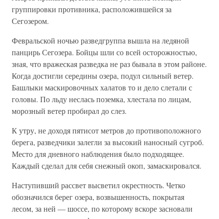
группировки противника, расположившейся за
Сегозером.
Февральской ночью разведгруппа вышла на ледяной
панцирь Сегозера. Бойцы шли со всей осторожностью,
зная, что вражеская разведка не раз бывала в этом районе.
Когда достигли середины озера, подул сильный ветер.
Башлыки маскировочных халатов то и дело слетали с
головы. По льду неслась поземка, хлестала по лицам,
морозный ветер пробирал до слез.
К утру, не доходя пятисот метров до противоположного
берега, разведчики залегли за высокий наносный сугроб.
Место для дневного наблюдения было подходящее.
Каждый сделал для себя снежный окоп, замаскировался.
Наступивший рассвет высветил окрестность. Четко
обозначился берег озера, возвышенность, покрытая
лесом, за ней — шоссе, по которому вскоре засновали