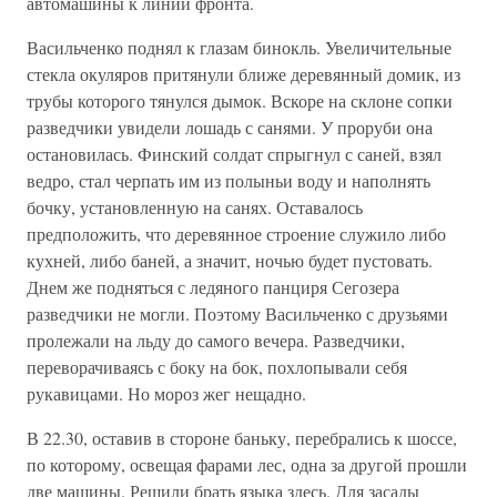
автомашины к линии фронта.
Васильченко поднял к глазам бинокль. Увеличительные
стекла окуляров притянули ближе деревянный домик, из
трубы которого тянулся дымок. Вскоре на склоне сопки
разведчики увидели лошадь с санями. У проруби она
остановилась. Финский солдат спрыгнул с саней, взял
ведро, стал черпать им из полыньи воду и наполнять
бочку, установленную на санях. Оставалось
предположить, что деревянное строение служило либо
кухней, либо баней, а значит, ночью будет пустовать.
Днем же подняться с ледяного панциря Сегозера
разведчики не могли. Поэтому Васильченко с друзьями
пролежали на льду до самого вечера. Разведчики,
переворачиваясь с боку на бок, похлопывали себя
рукавицами. Но мороз жег нещадно.
В 22.30, оставив в стороне баньку, перебрались к шоссе,
по которому, освещая фарами лес, одна за другой прошли
две машины. Решили брать языка здесь. Для засады