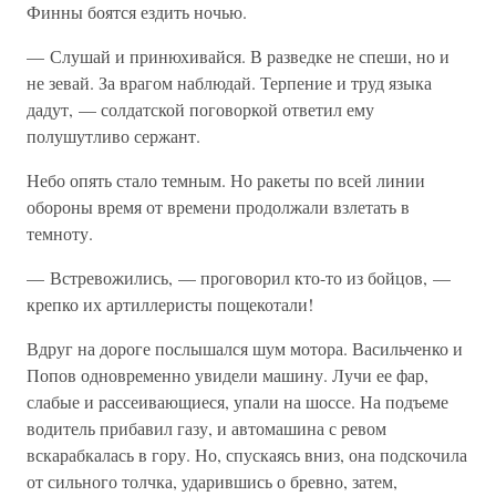
Финны боятся ездить ночью.
— Слушай и принюхивайся. В разведке не спеши, но и
не зевай. За врагом наблюдай. Терпение и труд языка
дадут, — солдатской поговоркой ответил ему
полушутливо сержант.
Небо опять стало темным. Но ракеты по всей линии
обороны время от времени продолжали взлетать в
темноту.
— Встревожились, — проговорил кто-то из бойцов, —
крепко их артиллеристы пощекотали!
Вдруг на дороге послышался шум мотора. Васильченко и
Попов одновременно увидели машину. Лучи ее фар,
слабые и рассеивающиеся, упали на шоссе. На подъеме
водитель прибавил газу, и автомашина с ревом
вскарабкалась в гору. Но, спускаясь вниз, она подскочила
от сильного толчка, ударившись о бревно, затем,