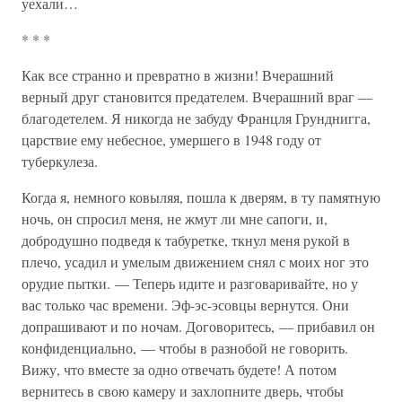
уехали…
* * *
Как все странно и превратно в жизни! Вчерашний
верный друг становится предателем. Вчерашний враг —
благодетелем. Я никогда не забуду Францля Грунднигга,
царствие ему небесное, умершего в 1948 году от
туберкулеза.
Когда я, немного ковыляя, пошла к дверям, в ту памятную
ночь, он спросил меня, не жмут ли мне сапоги, и,
добродушно подведя к табуретке, ткнул меня рукой в
плечо, усадил и умелым движением снял с моих ног это
орудие пытки. — Теперь идите и разговаривайте, но у
вас только час времени. Эф-эс-эсовцы вернутся. Они
допрашивают и по ночам. Договоритесь, — прибавил он
конфиденциально, — чтобы в разнобой не говорить.
Вижу, что вместе за одно отвечать будете! А потом
вернитесь в свою камеру и захлопните дверь, чтобы