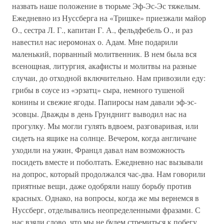
назвать наше положение в тюрьме Эф-Эс-Эс тяжелым.
Ежедневно из Нуссберга на «Тришке» приезжали майор
О., сестра Л. Г., капитан Г. А., фельдфебель О., и раз
навестил нас иеромонах о. Адам. Мне подарили
маленький, порванный молитвенник. В нем была вся
всенощная, литургия, акафисты и молитвы на разные
случаи, до отходной включительно. Нам привозили еду:
грибы в соусе из «эрзатц» сыра, немного тушеной
конины и свежие ягоды. Папиросы нам давали эф-эс-
эсовцы. Дважды в день Грунднигг выводил нас на
прогулку. Мы могли гулять вдвоем, разговаривая, или
сидеть на ящике на солнце. Вечером, когда англичане
уходили на ужин, Францл давал нам возможность
посидеть вместе и поболтать. Ежедневно нас вызывали
на допрос, который продолжался час-два. Нам говорили
приятные вещи, даже одобряли нашу борьбу против
красных. Однако, на вопросы, когда же мы вернемся в
Нуссберг, отделывались неопределенными фразами. С
нас взяли слово, что мы не будем стремиться к побегу,