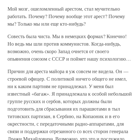
Мой мозг, ошеломленный арестом, стал мучительно
работать. Почему? Почему вообще этот арест? Почему
мы? Только мы или еще кто-нибудь?
Совесть была чиста. Мы в немецких формах? Конечно!
Но ведь мы шли против коммунистов. Когда-нибудь,
возможно, очень скоро Запад очнется от своего
опьянения союзом с СССР и поймет нашу психологию…
Причин для ареста майора я уж совсем не видела. Он —
строевой офицер. С политикой ничего общего не имел,
ни к каким партиям не принадлежал. У меня был
известный «багаж». Я принадлежала к особой небольшой
группе русских и сербов, которых должны были
подготовить для сбрасывания их парашютами в тыл
титовских партизан, в Сербию, на Копаоник и в его
окрестности, с передаточными радио-аппаратами, для
связи и поддержки отрезанного со всех сторон генерала
Дражи Михайловича. Возможно, что это и послужило