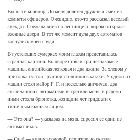
Вышла в коридор. До меня долетел дружный смех из
комнаты офицеров. Очевидно, кто-то рассказал веселый
анекдот. Сбежала вниз по лестнице и широко открыла
входные двери. В тот же момент дула двух автоматов
коснулись моей груди.
В густеющих сумерках моим глазам представилась
странная картина. Во дворе стояли три незнакомые
машины, английская легковая и два джипа. За хлевом у
пригорка густой группой столпились казаки. У одной из
машин стоял майор Г. Г. и несколько англичан, два
англичанина с автоматами встретили меня, и рядом с
ними стояла брюнетка, женщина лет тридцати с
типичным южным лицом.
— Это она? — указывая на меня, спросил ее один из
автоматчиков.
— Она! — кивнув головой, решительно сказала