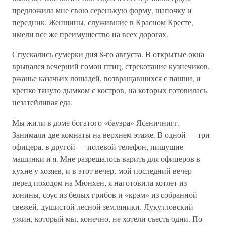
предложила мне свою серенькую форму, шапочку и
передник. Женщины, служившие в Красном Кресте,
имели все же преимущество на всех дорогах.
Спускались сумерки дня 8-го августа. В открытые окна
врывался вечерний гомон птиц, стрекотание кузнечиков,
ржанье казачьих лошадей, возвращавшихся с пашни, и
крепко тянуло дымком с костров, на которых готовилась
незатейливая еда.
Мы жили в доме богатого «бауэра» Ясеничнигг.
Занимали две комнаты на верхнем этаже. В одной — три
офицера, в другой — полевой телефон, пишущие
машинки и я. Мне разрешалось варить для офицеров в
кухне у хозяев, и в этот вечер, мой последний вечер
перед походом на Мюнхен, я наготовила котлет из
конины, соус из белых грибов и «крэм» из собранной
свежей, душистой лесной земляники. Лукулловский
ужин, который мы, конечно, не хотели съесть одни. По