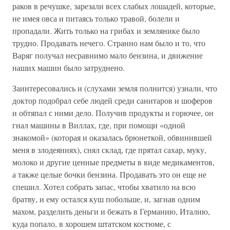
раков в речушке, зарезали всех слабых лошадей, которые,
не имея овса и питаясь только травой, болели и
пропадали. Жить только на грибах и землянике было
трудно. Продавать нечего. Странно нам было и то, что
Варяг получал несравнимо мало бензина, и движение
наших машин было затруднено.
Заинтересовались и (слухами земля полнится) узнали, что
доктор подобрал себе людей среди санитаров и шоферов
и обтяпал с ними дело. Получив продукты и горючее, он
гнал машины в Виллах, где, при помощи «одной
знакомой» (которая и оказалась брюнеткой, обвинившей
меня в злодеяниях), снял склад, где прятал сахар, муку,
молоко и другие ценные предметы в виде медикаментов,
а также целые бочки бензина. Продавать это он еще не
спешил. Хотел собрать запас, чтобы хватило на всю
братву, и ему остался куш побольше, и, загнав одним
махом, разделить деньги и бежать в Германию, Италию,
куда попало, в хорошем штатском костюме, с