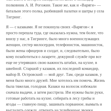
полковник А. И. Рогожин. Такие же, как и «Варяги» —
батальон этого полка, разбивший палатки и шатры у села
Тигринг.
Я — с казаками. Я не покинула своих «Варягов»: я
просто перешла туда, где оказалась нужна, тем более, что
внизу у нас, в Тигринге, было много военнослужащих
женщин, сестер милосердия, телефонисток, машинисток,
были жены офицеров и солдат, и, следовательно, было
кому позаботиться о лазарете, дежурной службе при все
еще не утерявших свою важность штабах, на кухне, в
швейной. Старшой у казаков, их последний командир,
майор В. Островский — мой друг. Там, среди казаков, у
меня было много друзей. Мне хотелось им помочь. Жизнь
была тяжелая, голодная. Казаки на волосок избежали
сначала выдачи, а затем расстрела. Им нужны были руки,
готовые работать на кухне, собирать в лесу грибы и
ягоды — главную пищу, зашивать порванное, вымыть и
выгладить одежду, отвечать на телефонные звонки…