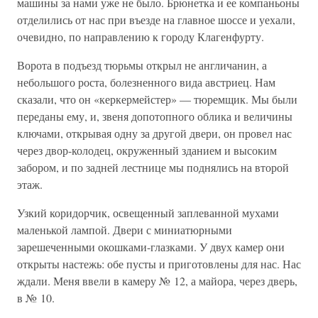
машины за нами уже не было. Брюнетка и ее компаньоны
отделились от нас при въезде на главное шоссе и уехали,
очевидно, по направлению к городу Клагенфурту.
Ворота в подъезд тюрьмы открыл не англичанин, а
небольшого роста, болезненного вида австриец. Нам
сказали, что он «керкермейстер» — тюремщик. Мы были
переданы ему, и, звеня допотопного облика и величины
ключами, открывая одну за другой двери, он провел нас
через двор-колодец, окруженный зданием и высоким
забором, и по задней лестнице мы поднялись на второй
этаж.
Узкий коридорчик, освещенный заплеванной мухами
маленькой лампой. Двери с миниатюрными
зарешеченными окошками-глазками. У двух камер они
открыты настежь: обе пусты и приготовлены для нас. Нас
ждали. Меня ввели в камеру № 12, а майора, через дверь,
в № 10.