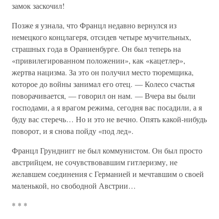
замок заскочил!
Позже я узнала, что Францл недавно вернулся из
немецкого концлагеря, отсидев четыре мучительных,
страшных года в Ораниенбурге. Он был теперь на
«привилегированном положении», как «кацетлер»,
жертва нацизма. За это он получил место тюремщика,
которое до войны занимал его отец. — Колесо счастья
поворачивается, — говорил он нам. — Вчера вы были
господами, а я врагом режима, сегодня вас посадили, а я
буду вас стеречь… Но и это не вечно. Опять какой-нибудь
поворот, и я снова пойду «под лед».
Францл Грунднигг не был коммунистом. Он был просто
австрийцем, не сочувствовавшим гитлеризму, не
желавшем соединения с Германией и мечтавшим о своей
маленькой, но свободной Австрии…
* * *