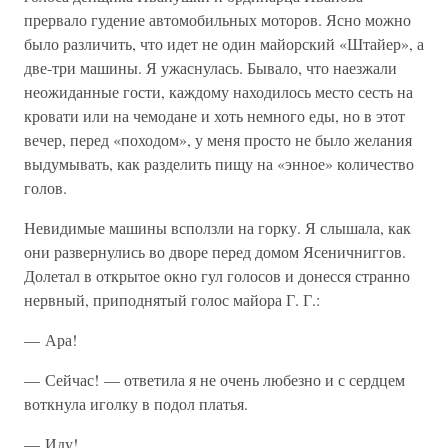
прервало гудение автомобильных моторов. Ясно можно
было различить, что идет не один майорский «Штайер», а
две-три машины. Я ужаснулась. Бывало, что наезжали
неожиданные гости, каждому находилось место сесть на
кровати или на чемодане и хоть немного еды, но в этот
вечер, перед «походом», у меня просто не было желания
выдумывать, как разделить пищу на «энное» количество
голов.
Невидимые машины всползли на горку. Я слышала, как
они развернулись во дворе перед домом Ясеничниггов.
Долетал в открытое окно гул голосов и донесся странно
нервный, приподнятый голос майора Г. Г.:
— Ара!
— Сейчас! — ответила я не очень любезно и с сердцем
воткнула иголку в подол платья.
— Иду!