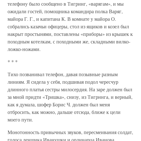
телефону было сообщено в Тигринг, «варягам», и мы
ожидали гостей, помощника командира полка Варяг,
майора Г. Г., и капитана К. В комнате у майора О.
собрались казачьи офицеры, стол из ящиков и козел был
накрыт простынями, поставлены «приборы» из крышек к
походным котелкам, с походными же, складными вилко-
ложко-ножами.
* * *
Тихо позванивал телефон, давая позывные разным
линиям. Я сидела у себя, подшивая подол чересчур
длинного платья сестры милосердия. На заре должен был
за мной придти «Тришка», снизу, из Тигрннга, и верный,
как я думала, шофер Борис Ч. должен был меня
отбросить, как можно, дальше отсюда, ближе к цели
моего пути.
Монотонность привычных звуков, пересмеивания солдат,
голоса денщика Иванушки и ординарца Иванова