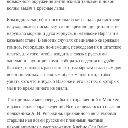
возможного окружения английскими танками и новой
волны выдач в красные лапы.
Командиры частей относительно сквозь пальцы смотрели
на уход людей, поскольку это не вредило дисциплине, не
нарушало морали и духа корпуса, в батальоне Варяга и в
казачьем стане. В многих случаях специально снаряжали
гонцов, говорящих по-немецки, переодевая их в штатское
платье, для того, чтобы входить в связь с русскими
частями и группировками, собирать сведения о судьбе
близких, находить рассеянных по лазаретам и лагерям для
военнопленных, а главным образом, для того, чтобы
узнать хоть что-нибудь о Власове и его частях, о которых
мы в то время ничего не знали.
Так пришла и моя очередь быть отправленной в Мюнхен
и дальше для сбора сведений. Все это делалось с согласия
полковника А. И. Рогожина, признанного англичанами
старшим над всеми русскими пленными частями,
находившимися в расположении Клейне Сан Вайт.