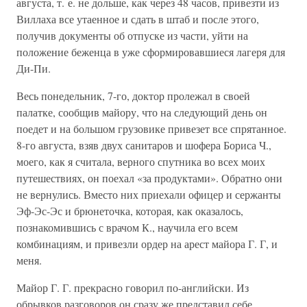
августа, т. е. не дольше, как через 48 часов, привезти из
Виллаха все утаенное и сдать в штаб и после этого,
получив документы об отпуске из части, уйти на
положение беженца в уже сформировавшиеся лагеря для
Ди-Пи.
Весь понедельник, 7-го, доктор пролежал в своей
палатке, сообщив майору, что на следующий день он
поедет и на большом грузовике привезет все спрятанное.
8-го августа, взяв двух санитаров и шофера Бориса Ч.,
моего, как я считала, верного спутника во всех моих
путешествиях, он поехал «за продуктами». Обратно они
не вернулись. Вместо них приехали офицер и сержанты
Эф-Эс-Эс и брюнеточка, которая, как оказалось,
познакомившись с врачом К., научила его всем
комбинациям, и привезли ордер на арест майора Г. Г, и
меня.
Майор Г. Г. прекрасно говорил по-английски. Из
обрывков разговоров он сразу же представил себе