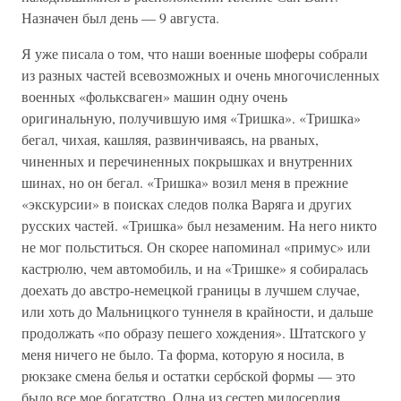
Назначен был день — 9 августа.
Я уже писала о том, что наши военные шоферы собрали
из разных частей всевозможных и очень многочисленных
военных «фольксваген» машин одну очень
оригинальную, получившую имя «Тришка». «Тришка»
бегал, чихая, кашляя, развинчиваясь, на рваных,
чиненных и перечиненных покрышках и внутренних
шинах, но он бегал. «Тришка» возил меня в прежние
«экскурсии» в поисках следов полка Варяга и других
русских частей. «Тришка» был незаменим. На него никто
не мог польститься. Он скорее напоминал «примус» или
кастрюлю, чем автомобиль, и на «Тришке» я собиралась
доехать до австро-немецкой границы в лучшем случае,
или хоть до Мальницкого туннеля в крайности, и дальше
продолжать «по образу пешего хождения». Штатского у
меня ничего не было. Та форма, которую я носила, в
рюкзаке смена белья и остатки сербской формы — это
было все мое богатство. Одна из сестер милосердия