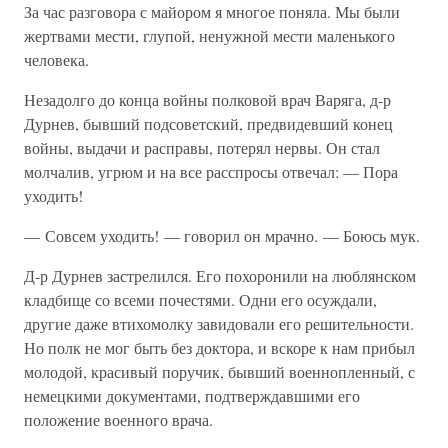
За час разговора с майором я многое поняла. Мы были
жертвами мести, глупой, ненужной мести маленького
человека.
Незадолго до конца войны полковой врач Варяга, д-р
Дурнев, бывший подсоветский, предвидевший конец
войны, выдачи и расправы, потерял нервы. Он стал
молчалив, угрюм и на все расспросы отвечал: — Пора
уходить!
— Совсем уходить! — говорил он мрачно. — Боюсь мук.
Д-р Дурнев застрелился. Его похоронили на люблянском
кладбище со всеми почестями. Одни его осуждали,
другие даже втихомолку завидовали его решительности.
Но полк не мог быть без доктора, и вскоре к нам прибыл
молодой, красивый поручик, бывший военнопленный, с
немецкими документами, подтверждавшими его
положение военного врача.