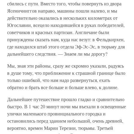
сбились с пути. Вместо того, чтобы повернуть из двора
Ясеничниггов направо, машины пошли налево, и мы
действительно оказались в нескольких километрах от
Югославии, всецело находившейся в руках победителей,
советчиков и красных партизан. Англичане были
принуждены сказать нам, куда нас везут: в Фельдкирхен,
где находился штаб этого отдела Эф-Эс-Эс, в тюрьму для
дальнейшего следствия. — Знаем ли мы дорогу?
Мы, зная эти районы, сразу же скромно указали, радуясь
в душе тому, что приближение к страшной границе было
только ошибкой, что нам надо развернуться, ехать
обратно и брать все больше и больше влево, к долине.
Дальнейшее путешествие прошло гладко и сравнительно
быстро. В 1 час 20 минут ночи мы въехали в освещенные
улички маленького провинциального городка и
остановились перед зданием небольшой, очень древней,
вероятно, времен Марии Терезии, тюрьмы. Третьей