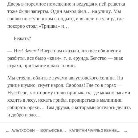
Дверь в тюремное помещение и ведущая к ней решетка
тоже были заперты. Один выход был… на улицу. Мы
сошли по ступенькам в подъезд и вышли на улицу, где
покорно стоял «Тришка» и…
— Бежать?
— Нет! Зачем? Вчера нам сказали, что все обвинения
разбиты, все было «квач», т. е. ерунда. Бегство — знак
страха, признание каких-то вин.
Мы стояли, облитые лучами августовского солнца. На
улице шумно, снует народ. Свобода! Где-то в горах —
Нуссберг, к которому стали привыкать, где можно часами
ходить в лесу, искать грибы, продираться в малинник,
собирать орехи… Там друзья, с которыми хотелось делить
и добро и зло…
— Нет!
←
→
АЛЬТХОФЕН — ВОЛЬФСБЕРГ
КАПИТАН ЧАРЛЬЗ КЕННЕДИ