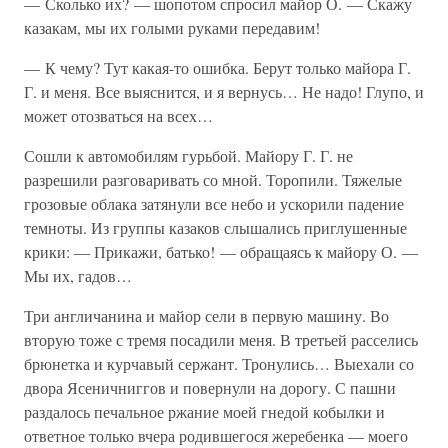
— Сколько их? — шопотом спросил майор О. — Скажу
казакам, мы их голыми руками передавим!
— К чему? Тут какая-то ошибка. Берут только майора Г.
Г. и меня. Все выяснится, и я вернусь… Не надо! Глупо, и
может отозваться на всех…
Сошли к автомобилям гурьбой. Майору Г. Г. не
разрешили разговаривать со мной. Торопили. Тяжелые
грозовые облака затянули все небо и ускорили падение
темноты. Из группы казаков слышались приглушенные
крики: — Прикажи, батько! — обращаясь к майору О. —
Мы их, гадов…
Три англичанина и майор сели в первую машину. Во
вторую тоже с тремя посадили меня. В третьей расселись
брюнетка и курчавый сержант. Тронулись… Выехали со
двора Ясеничниггов и повернули на дорогу. С пашни
раздалось печальное ржание моей гнедой кобылки и
ответное только вчера родившегося жеребенка — моего