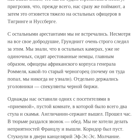
пригрозив, что, прежде всего, нас сразу же поймают, а
затем это отзовется тяжело на остальных офицеров в
Тигринге и Нуссберге.
С остальными арестантами мы не встречались. Несмотря
на все свое добродушие, Грунднигг очень строго следил
за этим. Мы знали, что в остальных камерах, уже не
одиночных, сидят арестованные немцы, главным
образом, офицеры африканского корпуса генерала
Роммеля, какой-то старый черногорец (почему он туда
попал, мы никогда не узнали). Отдельно держались
уголовники — спекулянты черной биржи.
Однажды нас оставили одних с посетителями в
«приемной», пустой комнате, в которой было всего два
стула и скамья. Англичанин-сержант вышел. Прошел час.
В тюрьме раздался звонок — обед. Мы не хотели делать
неприятностей Францлу и вышли. Коридор был пуст.
Стукнули в двери канцелярий Эф-Эс-Эс. Молчание.