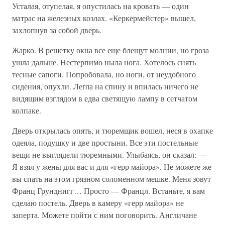
Усталая, отупелая, я опустилась на кровать — один
матрас на железных козлах. «Керкермейстер» вышел,
захлопнув за собой дверь.
Жарко. В решетку окна все еще блещут молнии, но гроза
ушла дальше. Нестерпимо ныла нога. Хотелось снять
тесные сапоги. Попробовала, но ноги, от неудобного
сидения, опухли. Легла на спину и впилась ничего не
видящим взглядом в едва светящую лампу в сетчатом
колпаке.
Дверь открылась опять, и тюремщик вошел, неся в охапке
одеяла, подушку и две простыни. Все эти постельные
вещи не выглядели тюремными. Улыбаясь, он сказал: —
Я взял у жены для вас и для «герр майора». Не можете же
вы спать на этом грязном соломенном мешке. Меня зовут
Франц Грунднигг… Просто — Францл. Встаньте, я вам
сделаю постель. Дверь в камеру «герр майора» не
заперта. Можете пойти с ним поговорить. Англичане