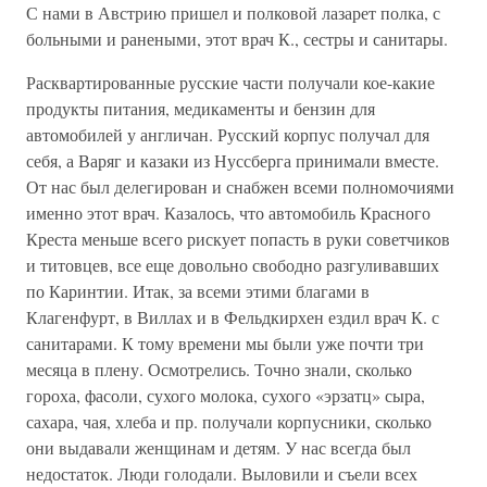
С нами в Австрию пришел и полковой лазарет полка, с
больными и ранеными, этот врач К., сестры и санитары.
Расквартированные русские части получали кое-какие
продукты питания, медикаменты и бензин для
автомобилей у англичан. Русский корпус получал для
себя, а Варяг и казаки из Нуссберга принимали вместе.
От нас был делегирован и снабжен всеми полномочиями
именно этот врач. Казалось, что автомобиль Красного
Креста меньше всего рискует попасть в руки советчиков
и титовцев, все еще довольно свободно разгуливавших
по Каринтии. Итак, за всеми этими благами в
Клагенфурт, в Виллах и в Фельдкирхен ездил врач К. с
санитарами. К тому времени мы были уже почти три
месяца в плену. Осмотрелись. Точно знали, сколько
гороха, фасоли, сухого молока, сухого «эрзатц» сыра,
сахара, чая, хлеба и пр. получали корпусники, сколько
они выдавали женщинам и детям. У нас всегда был
недостаток. Люди голодали. Выловили и съели всех