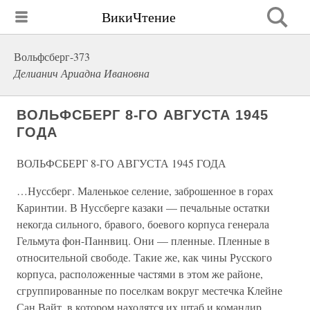
ВикиЧтение
Вольфсберг-373
Делианич Ариадна Ивановна
ВОЛЬФСБЕРГ 8-ГО АВГУСТА 1945
ГОДА
ВОЛЬФСБЕРГ 8-ГО АВГУСТА 1945 ГОДА
…Нуссберг. Маленькое селение, заброшенное в горах
Каринтии. В Нуссберге казаки — печальные остатки
некогда сильного, бравого, боевого корпуса генерала
Гельмута фон-Паннвиц. Они — пленные. Пленные в
относительной свободе. Такие же, как чины Русского
корпуса, расположенные частями в этом же районе,
сгруппированные по поселкам вокруг местечка Клейне
Сан Вайт, в котором находятся их штаб и командир