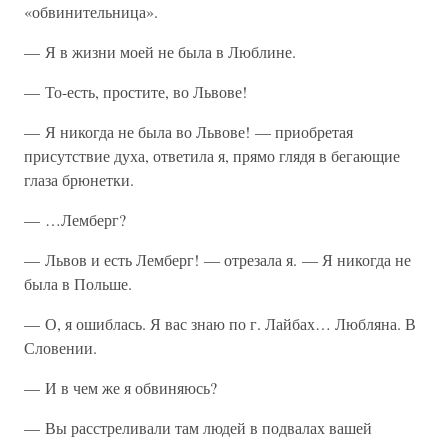
«обвинительница».
— Я в жизни моей не была в Люблине.
— То-есть, простите, во Львове!
— Я никогда не была во Львове! — приобретая
присутствие духа, ответила я, прямо глядя в бегающие
глаза брюнетки.
— …Лемберг?
— Львов и есть Лемберг! — отрезала я. — Я никогда не
была в Польше.
— О, я ошиблась. Я вас знаю по г. Лайбах… Любляна. В
Словении.
— И в чем же я обвиняюсь?
— Вы расстреливали там людей в подвалах вашей