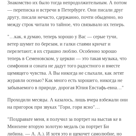
Знакомство их было тогда непродолжительным. А потом
— переписка и встречи в Петербурге. Они писали друг
другу, писали нечасто, сдержанно, почти обыденно, но
между строк читали то тайное, что связывало их теперь.
"…как, я думаю, теперь хорошо у Вас — серые тучи,
ветер шумит по березам, и галки стаями кричат и
перелетают; я их страшно люблю. Особенно хорошо
теперь в Семеновском, у церкви — это такая музыка, что
симфония и соната не дадут того радостного и вместе
щемящего чувства. А Вы никогда не слыхали, как летят
журавли осенью? Как много есть хорошего, никогда не
забываемого в природе, дорогая Юлия Евстафь-евна…"
Проходили месяцы. А казалось, лишь вчера взбежали они
на пригорок при звуках "Гори, гори ясно"…
"Поздравьте меня, я получил за портрет на выстав ке в
Мюнхене вторую золотую медаль (за портрет Би
либина. — А. А.). И хотя это и щекочет самолюбие, но