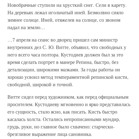
Новобрачные ступили на хрусткий снег. Сели в карету.
На деревьях лежал игольчатый иней. Безмолвно сияло
зимнее солнце. Иней, отяжелев на солнце, со звоном
падал на землю…
…7 апреля на сеанс во дворец пришел сам министр
внутренних дел С. Ю. Витте, объявил, что свободных у
него всего часа полтора. Кустодиев должен был за это
время сделать портрет в манере Репина, быстро, без
детализации, широкими мазками. За годы работы он
хорошо усвоил метод темпераментной репинской кисти,
свободной, широкой и точной.
Витте сидел перед художником, как перед официальным
просителем. Кустодиеву мгновенно и ярко представилась
его сущность, стало ясно, как писать. Кисть быстро
касалась холста. Остались непрописанными мундир,
грудь, руки, но главное было схвачено: старчески-
брезгливое выражение лица сановника.