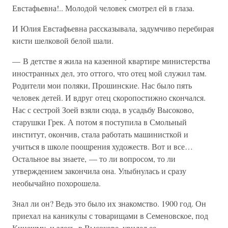
Евстафьевна!.. Молодой человек смотрел ей в глаза.
И Юлия Евстафьевна рассказывала, задумчиво перебирая
кисти шелковой белой шали.
— В детстве я жила на казенной квартире министерства
иностранных дел, это оттого, что отец мой служил там.
Родители мои поляки, Прошинские. Нас было пять
человек детей. И вдруг отец скоропостижно скончался.
Нас с сестрой Зоей взяли сюда, в усадьбу Высоково,
старушки Грек. А потом я поступила в Смольный
институт, окончив, стала работать машинисткой и
учиться в школе поощрения художеств. Вот и все…
Остальное вы знаете, — то ли вопросом, то ли
утверждением закончила она. Улыбнулась и сразу
необычайно похорошела.
Знал ли он? Ведь это было их знакомство. 1900 год. Он
приехал на каникулы с товарищами в Семеновское, под
Кинешму, и здесь, в Высокове, увидел ее…