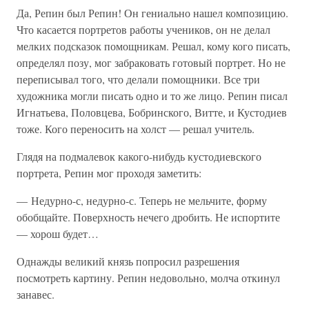
Да, Репин был Репин! Он гениально нашел композицию.
Что касается портретов работы учеников, он не делал
мелких подсказок помощникам. Решал, кому кого писать,
определял позу, мог забраковать готовый портрет. Но не
переписывал того, что делали помощники. Все три
художника могли писать одно и то же лицо. Репин писал
Игнатьева, Половцева, Бобринского, Витте, и Кустодиев
тоже. Кого переносить на холст — решал учитель.
Глядя на подмалевок какого-нибудь кустодиевского
портрета, Репин мог проходя заметить:
— Недурно-с, недурно-с. Теперь не мельчите, форму
обобщайте. Поверхность нечего дробить. Не испортите
— хорош будет…
Однажды великий князь попросил разрешения
посмотреть картину. Репин недовольно, молча откинул
занавес.