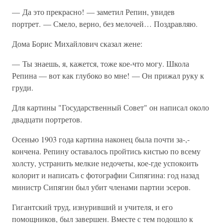
— Да это прекрасно! — заметил Репин, увидев
портрет. — Смело, верно, без мелочей… Поздравляю.
Дома Борис Михайлович сказал жене:
— Ты знаешь, я, кажется, тоже кое-что могу. Школа
Репина — вот как глубоко во мне! — Он прижал руку к
груди.
Для картины "Государственный Совет" он написал около
двадцати портретов.
Осенью 1903 года картина наконец была почти за-,-
кончена. Репину оставалось пройтись кистью по всему
холсту, устранить мелкие недочеты, кое-где успокоить
колорит и написать с фотографии Сипягина: год назад
министр Сипягин был убит членами партии эсеров.
Гигантский труд, изнуривший и учителя, и его
помощников, был завершен. Вместе с тем подошло к