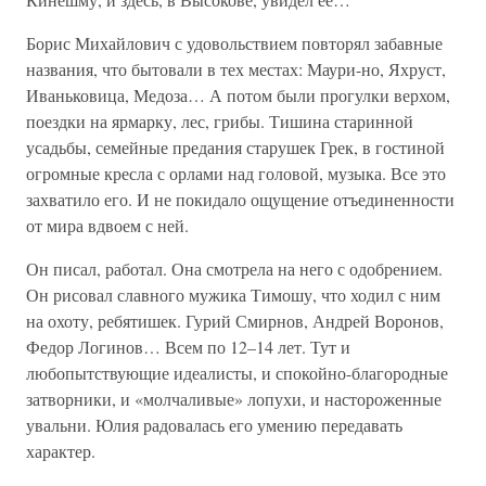
Борис Михайлович с удовольствием повторял забавные
названия, что бытовали в тех местах: Маури-но, Яхруст,
Иваньковица, Медоза… А потом были прогулки верхом,
поездки на ярмарку, лес, грибы. Тишина старинной
усадьбы, семейные предания старушек Грек, в гостиной
огромные кресла с орлами над головой, музыка. Все это
захватило его. И не покидало ощущение отъединенности
от мира вдвоем с ней.
Он писал, работал. Она смотрела на него с одобрением.
Он рисовал славного мужика Тимошу, что ходил с ним
на охоту, ребятишек. Гурий Смирнов, Андрей Воронов,
Федор Логинов… Всем по 12–14 лет. Тут и
любопытствующие идеалисты, и спокойно-благородные
затворники, и «молчаливые» лопухи, и настороженные
увальни. Юлия радовалась его умению передавать
характер.