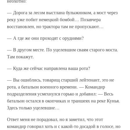
неохотно:
— Дорога за лесом выстлана булыжником, а мост через
реку уже побит немецкий бомбой… Позавчера
восстановлен, но трактора там не пропускают…
— А где же они проходят с орудиями?
— В другом месте. По уцелевшим сваям старого моста.
Там покажут.
— Куда же сейчас направлена ваша рота?
— Вы ошиблись, товарищ старший лейтенант, это не
рота, а батальон военного времени. — Командир
подразделения усмехнулся горько и добавил: — Весь
батальон остался в окопчиках и траншеях на реке Кунья.
Здесь только уцелевшие…
Ответ меня не порадовал, но я заметил, что этот
командир говорил хоть и с какой-то досадой в голосе, но