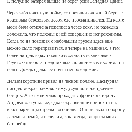
К полудню батарея вышла на берег реки Западная Двина.
Через заболоченную пойму ее противоположный берег с
красивым березовым лесом еле просматривался. На карте
моей была отмечена переправа через реку, но разведка
доложила, что подходы к ней совершенно непроходимы.
Когда-то на повозках с небольшим грузом здесь еще
можно было переправиться, а теперь на машинах, а тем
более на тракторах такая возможность исключалась.
Грунтовая дорога представляла сплошное месиво земли и
воды. Дождь сделал ее почти непроходимой.
Делаем короткий привал на лесной поляне. Пасмурная
погода, мокрая одежда, вижу, ухудшили настроение
бойцов. А тут еще мимо проходят с фронта в сторону
Андреаполя усталые, едва сохраняющие воинский вид
красноармейцы стрелкового полка. Они держали оборону
далеко за рекой, и вслед им, как всегда, вопросы моих
батарейцев: