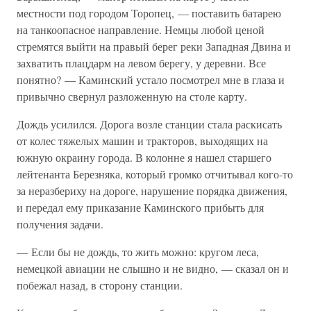
местности под городом Торопец, — поставить батарею
на танкоопасное направление. Немцы любой ценой
стремятся выйти на правый берег реки Западная Двина и
захватить плацдарм на левом берегу, у деревни. Все
понятно? — Каминский устало посмотрел мне в глаза и
привычно свернул разложенную на столе карту.
Дождь усилился. Дорога возле станции стала раскисать
от колес тяжелых машин и тракторов, выходящих на
южную окраину города. В колонне я нашел старшего
лейтенанта Березняка, который громко отчитывал кого-то
за неразбериху на дороге, нарушение порядка движения,
и передал ему приказание Каминского прибыть для
получения задачи.
— Если бы не дождь, то жить можно: кругом леса,
немецкой авиации не слышно и не видно, — сказал он и
побежал назад, в сторону станции.