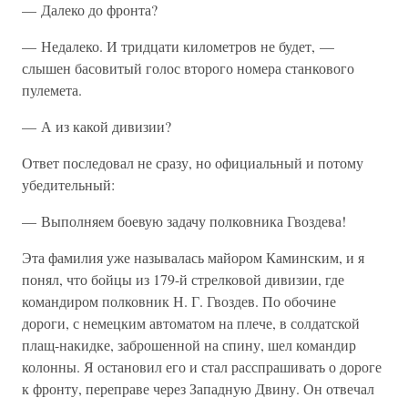
— Далеко до фронта?
— Недалеко. И тридцати километров не будет, —
слышен басовитый голос второго номера станкового
пулемета.
— А из какой дивизии?
Ответ последовал не сразу, но официальный и потому
убедительный:
— Выполняем боевую задачу полковника Гвоздева!
Эта фамилия уже называлась майором Каминским, и я
понял, что бойцы из 179-й стрелковой дивизии, где
командиром полковник Н. Г. Гвоздев. По обочине
дороги, с немецким автоматом на плече, в солдатской
плащ-накидке, заброшенной на спину, шел командир
колонны. Я остановил его и стал расспрашивать о дороге
к фронту, переправе через Западную Двину. Он отвечал