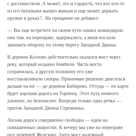
с достоинством. А может, это и гордость, что вот кто-то
из его батальона вышел живым и еще может держать
оружие в руках?.. На прощание он добавил:
— Вы еще встретите на своем пути наших командиров:
они там, на переправе, задержались, а меня послали
занимать оборону по этому берегу Западной Двины.
В деревне Козлово действительно оказался мост через
реку, который недавно бомбили. Часть моста
сохранилась, а другую половину его уже
восстанавливали саперы. Принимаю решение двигаться
дальше на юг — до деревни Бибирево. Оттуда — по карте
будет хорошая дорога на Торопец. Этот путь немного
длиннее, но безопаснее. Впереди только одна речка —
приток Западной Двины Сережинка.
Лесная дорога совершенно свободна — идем на
повышенных скоростях. К вечеру мы уже на переправе
под деревней Железово. Здесь мост надежный,