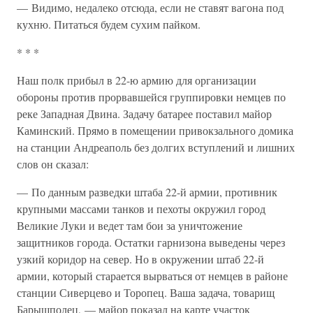
— Видимо, недалеко отсюда, если не ставят вагона под
кухню. Питаться будем сухим пайком.
* * *
Наш полк прибыл в 22-ю армию для организации
обороны против прорвавшейся группировки немцев по
реке Западная Двина. Задачу батарее поставил майор
Каминский. Прямо в помещении привокзального домика
на станции Андреаполь без долгих вступлений и лишних
слов он сказал:
— По данным разведки штаба 22-й армии, противник
крупными массами танков и пехоты окружил город
Великие Луки и ведет там бои за уничтожение
защитников города. Остатки гарнизона выведены через
узкий коридор на север. Но в окружении штаб 22-й
армии, который старается вырваться от немцев в районе
станции Сиверцево и Торопец. Ваша задача, товарищ
Барышполец, — майор показал на карте участок