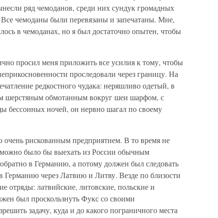
ынесли ряд чемоданов, среди них сундук громадных
. Все чемоданы были перевязаны и запечатаны. Мне,
лось в чемоданах, но я был достаточно опытен, чтобы
чно просил меня приложить все усилия к тому, чтобы
неприкосновенности проследовали через границу. На
чатление редкостного чудака: неряшливо одетый, в
тым шерстяным обмотанным вокруг шеи шарфом, с
ды бессонных ночей, он нервно шагал по своему
о очень рискованным предприятием. В то время не
 можно было бы выехать из России обычным
обратно в Германию, а потому должен был следовать
в Германию через Латвию и Литву. Везде по близости
ие отряды: латвийские, литовские, польские и
лжен был проскользнуть Фукс со своими
ешить задачу, куда и до какого пограничного места