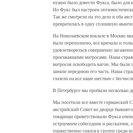
нужно было довести Фукса, было для ме
Но Фукс был настроен оптимистически 
Так же смотрели на это дело и оба авс
превратилась в одну сплошную авантюр
На Николаевском вокзале в Москве мы 
было переполнено, все кричали и тол
удовлетвориться совершенно загаженны
проезжавшими матросами. Наша страж
матросов освободить вагон. Мы были 
заняли переднюю его часть. Наша стра
глазели на все наше шествие с бесчис
В Петербурге мы пробыли несколько д
Мы посетили все вместе германский С
австрийский Совет во дворце бывшего 
товарищи приветствовали Фукса очен
остроумием собеседник и рассказчик, 
торжественно снялся в группе среди в