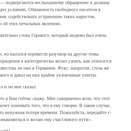
 — подвергаются неслыханному обращению и должны
их условиях. Обязанность свободного писателя в
вия, содействовать устранению таких наростов,
 об этих печальных явлениях.
шительно слова Горького, который видимо был очень
л, но пытался перевести разговор на другие темы.
ерждения и категорически желал узнать, как относится
звестны ли они в Германии. Фукс, напротив, столь же
кого и давал на них крайне уклончивые ответы.
л и он мне сказал:
то я Вам сейчас скажу. Мне совершенно ясно, что этот
хочет понимать того, что я ему говорю. В таком случае,
сто ненужная потеря времени. Пожалуйста, передайте г-
познакомиться и желаю ему счастливого пути».
ся[8].