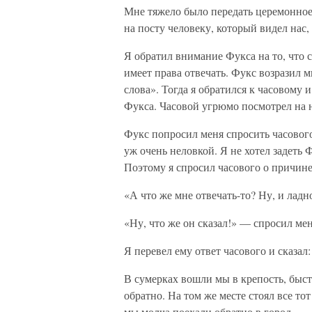
Мне тяжело было передать церемонное
на посту человеку, который видел нас
Я обратил внимание Фукса на то, что 
имеет права отвечать. Фукс возразил м
слова». Тогда я обратился к часовому 
Фукса. Часовой угрюмо посмотрел на н
Фукс попросил меня спросить часового,
уж очень неловкой. Я не хотел задеть 
Поэтому я спросил часового о причине
«А что же мне отвечать-то? Ну, и ладн
«Ну, что же он сказал!» — спросил ме
Я перевел ему ответ часового и сказал:
В сумерках вошли мы в крепость, быс
обратно. На том же месте стоял все то
мы молча поехали обратно в город.