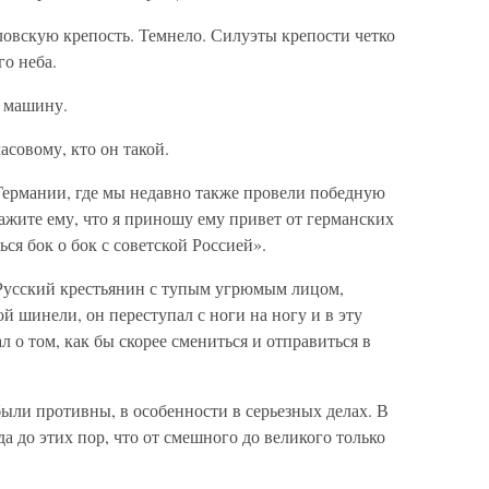
ловскую крепость. Темнело. Силуэты крепости четко
о неба.
л машину.
асовому, кто он такой.
 Германии, где мы недавно также провели победную
жите ему, что я приношу ему привет от германских
ься бок о бок с советской Россией».
 Русский крестьянин с тупым угрюмым лицом,
й шинели, он переступал с ноги на ногу и в эту
 о том, как бы скорее смениться и отправиться в
были противны, в особенности в серьезных делах. В
да до этих пор, что от смешного до великого только