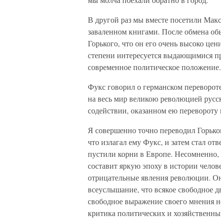
В другой раз мы вместе посетили Макс
заваленном книгами. После обмена об
Горького, что он его очень высоко цен
степени интересуется выдающимися пр
современное политическое положение.
Фукс говорил о германском перевороте
на весь мир великою революцией русск
содействии, оказанном ею перевороту 
Я совершенно точно переводил Горьком
что излагал ему Фукс, и затем стал отв
пустили корни в Европе. Несомненно,
составит яркую эпоху в истории челове
отрицательные явления революции. Он,
всеуслышание, что всякое свободное дв
свободное выражение своего мнения н
критика политических и хозяйственных