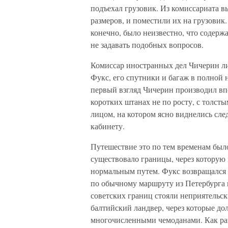
подъехал грузовик. Из комиссариата в
размеров, и поместили их на грузовик
конечно, было неизвестно, что содержа
не задавать подобных вопросов.
Комиссар иностранных дел Чичерин ли
Фукс, его спутники и багаж в полной 
первый взгляд Чичерин производил впе
коротких штанах не по росту, с толс
лицом, на котором ясно виднелись сле
кабинету.
Путешествие это по тем временам был
существовало границы, через которую
нормальным путем. Фукс возвращался 
по обычному маршруту из Петербурга 
советских границ стояли неприятельск
балтийский ландвер, через которые до
многочисленными чемоданами. Как разр