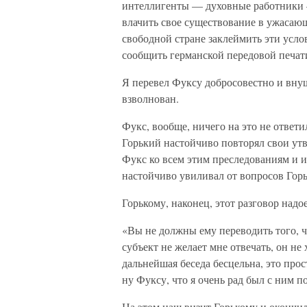
интеллигенты — духовные работники
влачить свое существование в ужасающ
свободной стране заклеймить эти усло
сообщить германской передовой печати
Я перевел Фуксу добросовестно и вну
взволнован.
Фукс, вообще, ничего на это не ответи
Горький настойчиво повторял свои утв
Фукс ко всем этим преследованиям и и
настойчиво увиливал от вопросов Горь
Горькому, наконец, этот разговор надое
«Вы не должны ему переводить того, ч
субъект не желает мне отвечать, он не 
дальнейшая беседа бесцельна, это про
ну Фуксу, что я очень рад был с ним 
На этом наш визит Горькому и окончил