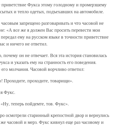
 приветствие Фукса этому голодному и промерзшему
, сытых и тепло одетых, подъехавших на автомобиле.
с часовым запрещено разговаривать и что часовой не
не: «А все же я должен Вас просить перевести мои
и передал ему на русском языке в точности приветствие
ас и ничего не ответил.
 почему он не отвечает. Вся эта история становилась
Фукса и указать ему на странность его поведения.
 его молчания. Часовой ворчливо ответил:
о! Проходите, проходите, товарищи».
ня Фукс.
 «Ну, теперь пойдемте, тов. Фукс».
тро осмотрели старинный крепостной двор и вернулись
т же часовой и мерз. Фукс кивнул еще раз часовому и