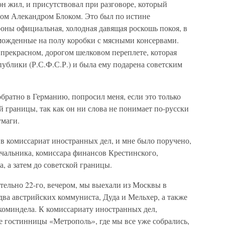
 он жил, и присутствовал при разговоре, который
ом Алекандром Блоком. Это был по истине
оны официальная, холодная давящая роскошь покоя, в
можденные на полу коробки с мясными консервами.
 прекрасном, дорогом шелковом переплете, которая
ублики (Р.С.Ф.С.Р.) и была ему подарена советским
братно в Германию, попросил меня, если это только
й границы, так как он ни слова не понимает по-русски
умаги.
 в комиссариат иностранных дел, и мне было поручено,
ачальника, комиссара финансов Крестинского,
, а затем до советской границы.
тельно 22-го, вечером, мы выехали из Москвы в
два австрийских коммуниста, Дуда и Мельхер, а также
коминдела. К комиссариату иностранных дел,
е гостинницы «Метрополь», где мы все уже собрались,