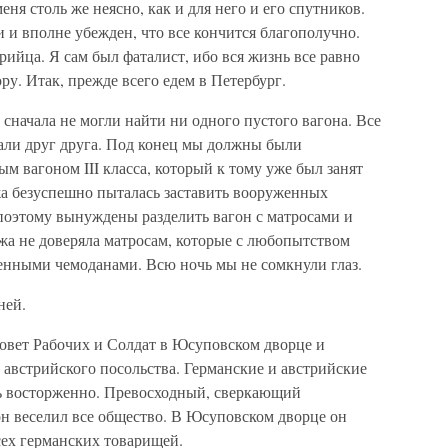
ня столь же неясно, как и для него и его спутников.
и вполне убежден, что все кончится благополучно.
трийца. Я сам был фаталист, ибо вся жизнь все равно
у. Итак, прежде всего едем в Петербург.
сначала не могли найти ни одного пустого вагона. Все
кали друг друга. Под конец мы должны были
м вагоном III класса, который к тому уже был занят
а безуспешно пыталась заставить вооруженных
поэтому вынуждены разделить вагон с матросами и
жа не доверяла матросам, которые с любопытством
ленными чемоданами. Всю ночь мы не сомкнули глаз.
ней.
овет Рабочих и Солдат в Юсуповском дворце и
австрийского посольства. Германские и австрийские
ь восторженно. Превосходный, сверкающий
он веселил все общество. В Юсуповском дворце он
сех германских товарищей.