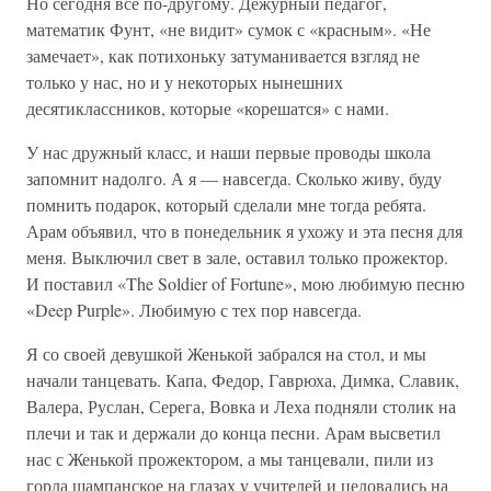
Но сегодня все по-другому. Дежурный педагог,
математик Фунт, «не видит» сумок с «красным». «Не
замечает», как потихоньку затуманивается взгляд не
только у нас, но и у некоторых нынешних
десятиклассников, которые «корешатся» с нами.
У нас дружный класс, и наши первые проводы школа
запомнит надолго. А я — навсегда. Сколько живу, буду
помнить подарок, который сделали мне тогда ребята.
Арам объявил, что в понедельник я ухожу и эта песня для
меня. Выключил свет в зале, оставил только прожектор.
И поставил «The Soldier of Fortune», мою любимую песню
«Deep Purple». Любимую с тех пор навсегда.
Я со своей девушкой Женькой забрался на стол, и мы
начали танцевать. Капа, Федор, Гаврюха, Димка, Славик,
Валера, Руслан, Серега, Вовка и Леха подняли столик на
плечи и так и держали до конца песни. Арам высветил
нас с Женькой прожектором, а мы танцевали, пили из
горла шампанское на глазах у учителей и целовались на