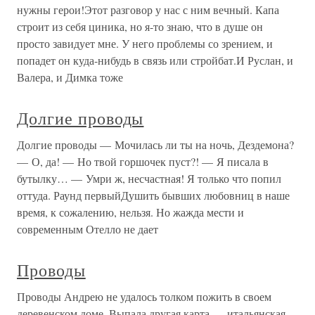
нужны герои!Этот разговор у нас с ним вечный. Капа
строит из себя циника, но я-то знаю, что в душе он
просто завидует мне. У него проблемы со зрением, и
попадет он куда-нибудь в связь или стройбат.И Руслан, и
Валера, и Димка тоже
Долгие проводы
Долгие проводы — Мочилась ли ты на ночь, Дездемона?
— О, да! — Но твой горшочек пуст?! — Я писала в
бутылку… — Умри ж, несчастная! Я только что попил
оттуда. Раунд первыйДушить бывших любовниц в наше
время, к сожалению, нельзя. Но жажда мести и
современным Отелло не дает
Проводы
Проводы Андрею не удалось толком пожить в своем
деревенском доме. Выпала другая карта — итальянская.