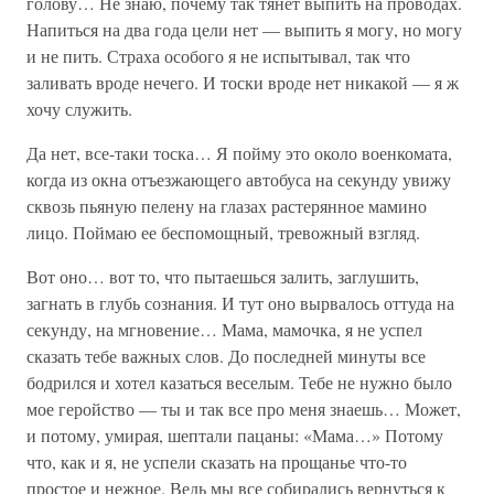
голову… Не знаю, почему так тянет выпить на проводах.
Напиться на два года цели нет — выпить я могу, но могу
и не пить. Страха особого я не испытывал, так что
заливать вроде нечего. И тоски вроде нет никакой — я ж
хочу служить.
Да нет, все-таки тоска… Я пойму это около военкомата,
когда из окна отъезжающего автобуса на секунду увижу
сквозь пьяную пелену на глазах растерянное мамино
лицо. Поймаю ее беспомощный, тревожный взгляд.
Вот оно… вот то, что пытаешься залить, заглушить,
загнать в глубь сознания. И тут оно вырвалось оттуда на
секунду, на мгновение… Мама, мамочка, я не успел
сказать тебе важных слов. До последней минуты все
бодрился и хотел казаться веселым. Тебе не нужно было
мое геройство — ты и так все про меня знаешь… Может,
и потому, умирая, шептали пацаны: «Мама…» Потому
что, как и я, не успели сказать на прощанье что-то
простое и нежное. Ведь мы все собирались вернуться к