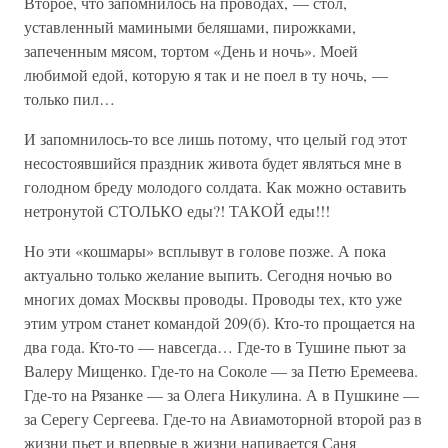
Второе, что запомнилось на проводах, — стол,
уставленный мамиными беляшами, пирожками,
запеченным мясом, тортом «День и ночь». Моей
любимой едой, которую я так и не поел в ту ночь, —
только пил…
И запомнилось-то все лишь потому, что целый год этот
несостоявшийся праздник живота будет являться мне в
голодном бреду молодого солдата. Как можно оставить
нетронутой СТОЛЬКО еды?! ТАКОЙ еды!!!
Но эти «кошмары» всплывут в голове позже. А пока
актуально только желание выпить. Сегодня ночью во
многих домах Москвы проводы. Проводы тех, кто уже
этим утром станет командой 209(б). Кто-то прощается на
два года. Кто-то — навсегда… Где-то в Тушине пьют за
Валеру Мищенко. Где-то на Соколе — за Петю Еремеева.
Где-то на Рязанке — за Олега Никулина. А в Пушкине —
за Серегу Сергеева. Где-то на Авиамоторной второй раз в
жизни пьет и впервые в жизни напивается Саня