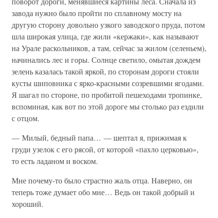
поворот дороги, менявшиеся картины леса. Сначала из
завода нужно было пройти по сплавному мосту на
другую сторону довольно узкого заводского пруда, потом
шла широкая улица, где жили «кержаки», как называют
на Урале раскольников, а там, сейчас за жилом (селеньем),
начинались лес и горы. Солнце светило, омытая дождем
зелень казалась такой яркой, по сторонам дороги стояли
кусты шиповника с ярко-красными созревшими ягодами.
Я шагал по стороне, по пробитой пешеходами тропинке,
вспоминая, как вот по этой дороге мы столько раз ездили
с отцом.
— Милый, бедный папа… — шептал я, прижимая к
груди узелок с его рясой, от которой «пахло церковью»,
то есть ладаном и воском.
Мне почему-то было страстно жаль отца. Наверно, он
теперь тоже думает обо мне… Ведь он такой добрый и
хороший.