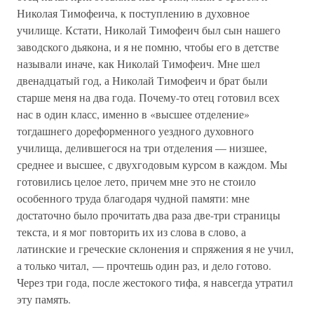
Николая Тимофеича, к поступлению в духовное
училище. Кстати, Николай Тимофеич был сын нашего
заводского дьякона, и я не помню, чтобы его в детстве
называли иначе, как Николай Тимофеич. Мне шел
двенадцатый год, а Николай Тимофеич и брат были
старше меня на два года. Почему-то отец готовил всех
нас в один класс, именно в «высшее отделение»
тогдашнего дореформенного уездного духовного
училища, делившегося на три отделения — низшее,
среднее и высшее, с двухгодовым курсом в каждом. Мы
готовились целое лето, причем мне это не стоило
особенного труда благодаря чудной памяти: мне
достаточно было прочитать два раза две-три страницы
текста, и я мог повторить их из слова в слово, а
латинские и греческие склонения и спряжения я не учил,
а только читал, — прочтешь один раз, и дело готово.
Через три года, после жестокого тифа, я навсегда утратил
эту память.