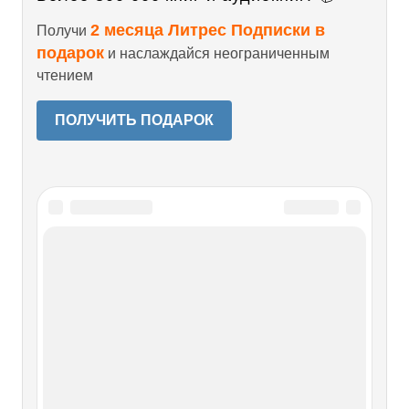
2 месяца Литрес Подписки в
Получи
подарок
и наслаждайся неограниченным
чтением
ПОЛУЧИТЬ ПОДАРОК
Читайте также
Долгие проводы
Долгие проводы – Мочилась ли ты на ночь. Дездемона? –
О, да! – Но твой горшочек пуст?! – Я писала в
бутылку… – Умри ж, несчастная! Я только что попил