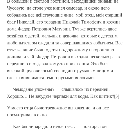
В большой и светлой гостиной, выходившей окнами на
Чусовую, на столе уже кипел самовар, и около него
собрались все действующие лица: мой отец, мой старший
брат Николай, его товарищ Николай Тимофеич и хозяин
дома Федор Петрович Мазурин. Тут же вертелись двое
хозяйских детей, мальчик и девочка, которые с детским
любопытством следили за совершавшимся событием. Все
отъезжавшие были одеты по-дорожному и торопливо
допивали чай. Федор Петрович выходил несколько раз в
переднюю и отдавал кому-то приказания. Это был
высокий, русоволосый господин с румяным лицом и
слегка вившимися темно-русыми волосами.
— Чемоданы уложены? — слышалось из передней. —
Хорошо… Не забудьте черпаки для воды. Как шитик?[3]
У моего отца было тревожное выражение, и он все
посматривал в окно.
— Как бы не зарядило ненастье… — повторял он