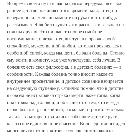
Во время своего пути я шаг за шагом передумал все свое
раннее детство, начиная с того времени, когда отец по
вечерам носил меня по комнате на руках и что-нибудь
рассказывал. Я любил слушать эти рассказы и засыпал на
сильных руках. Что ни шаг, то новое семейное
воспоминание, и везде отец выступал в ореоле своей
спокойной, мужественной любви, которая проявлялась с
особенной силой, когда мы, дети, бывали больны. Стоило
ему войти в комнату, как уже чувствуешь себя лучше. В
болезнях есть своя философия, а в детских болезнях — в
особенности. Каждая болезнь точно вносит какое-то
внутреннее просветление, и детское сознание взбирается
на следующую ступеньку. Отлично помню, что в детстве
я совсем не испытывал страха смерти, даже тогда, когда
она стояла над головой, и объясняю это тем, что всегда
около был отец, спокойный, ласковый, строгий. Это была
та сила, за которую хватались слабевшие детские руки,
как за свое единственное спасение. Впоследствии я видел
много других отцов, которые совершенно терялись в