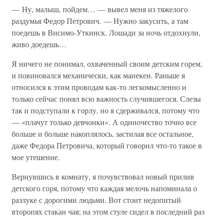
— Ну, малыш, пойдем… — вывел меня из тяжелого
раздумья Федор Петрович. — Нужно закусить, а там
поедешь в Висимо-Уткинск. Лошади за ночь отдохнули,
живо доедешь…
Я ничего не понимал, охваченный своим детским горем,
и повиновался механически, как манекен. Раньше я
относился к этим проводам как-то легкомысленно и
только сейчас понял всю важность случившегося. Слезы
так и подступали к горлу, но я сдерживался, потому что
— «плачут только девчонки». А одиночество точно все
больше и больше накоплялось, застилая все остальное,
даже Федора Петровича, который говорил что-то такое в
мое утешение.
Вернувшись в комнату, я почувствовал новый прилив
детского горя, потому что каждая мелочь напоминала о
разлуке с дорогими людьми. Вот стоит недопитый
второпях стакан чая; на этом стуле сидел в последний раз