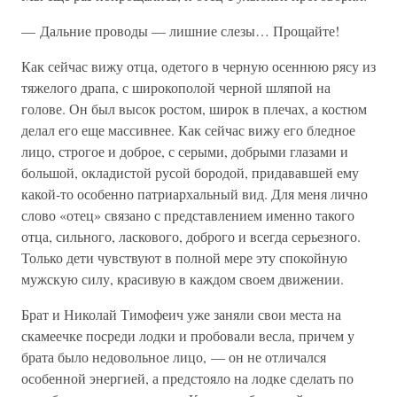
— Дальние проводы — лишние слезы… Прощайте!
Как сейчас вижу отца, одетого в черную осеннюю рясу из
тяжелого драпа, с широкополой черной шляпой на
голове. Он был высок ростом, широк в плечах, а костюм
делал его еще массивнее. Как сейчас вижу его бледное
лицо, строгое и доброе, с серыми, добрыми глазами и
большой, окладистой русой бородой, придававшей ему
какой-то особенно патриархальный вид. Для меня лично
слово «отец» связано с представлением именно такого
отца, сильного, ласкового, доброго и всегда серьезного.
Только дети чувствуют в полной мере эту спокойную
мужскую силу, красивую в каждом своем движении.
Брат и Николай Тимофеич уже заняли свои места на
скамеечке посреди лодки и пробовали весла, причем у
брата было недовольное лицо, — он не отличался
особенной энергией, а предстояло на лодке сделать по