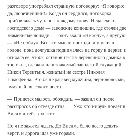
разговоре употреблял странную поговорку: «Я говорю:
да, любезнейший!» Когда он сердился, поговорка
прибавлялась чуть не к каждому слову. Недалеко от
господского дома — заводские конюшни, где стояли две
знаменитые лошади, — одну звали «Не хочу», а другую
— «Не пойду». Все эти мысли проходили у меня в
голове, пока долгушка поднималась на горку к церкви и
огибала ее, чтобы остановиться у деревянного домика в
три окна, где жил наш знакомый заводский служащий
Никон Терентьич, женатый на сестре Николая
Тимофеича. Это был красавец мужчина, черноволосый,
румяный, высокого роста.
— Придется малость обождать, — заявил он после
расспросов об отъезде отца. — Ужо кто-нибудь поедет в
Висим и тебя захватит…
Но я не захотел ждать. До Висима было всего девять
верст, и дорога шла уже горами.