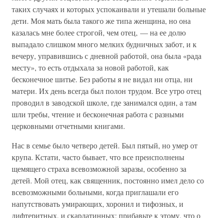
таких случаях и которых успокаивали и утешали больные
дети. Моя мать была такого же типа женщина, но она
казалась мне более строгой, чем отец, — на ее долю
выпадало слишком много мелких будничных забот, и к
вечеру, управившись с дневной работой, она была «рада
месту», то есть отдыхала за новой работой, как
бесконечное шитье. Без работы я не видал ни отца, ни
матери. Их день всегда был полон трудом. Все утро отец
проводил в заводской школе, где занимался один, а там
шли требы, чтение и бесконечная работа с разными
церковными отчетными книгами.
Нас в семье было четверо детей. Был пятый, но умер от
крупа. Кстати, часто бывает, что все преисполнены
щемящего страха всевозможной заразы, особенно за
детей. Мой отец, как священник, постоянно имел дело со
всевозможными больными, когда приглашали его
напутствовать умирающих, хоронил и тифозных, и
дифтеритных, и скарлатинных; прибавьте к этому, что о