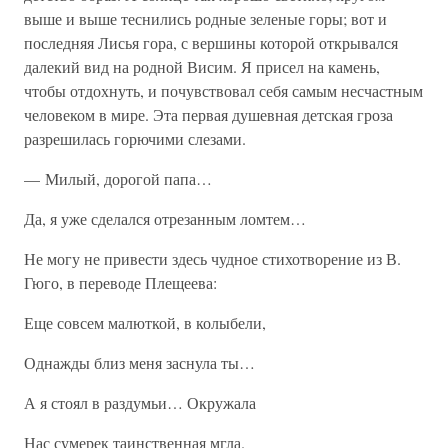
выше и выше теснились родные зеленые горы; вот и
последняя Лисья гора, с вершины которой открывался
далекий вид на родной Висим. Я присел на камень,
чтобы отдохнуть, и почувствовал себя самым несчастным
человеком в мире. Эта первая душевная детская гроза
разрешилась горючими слезами.
— Милый, дорогой папа…
Да, я уже сделался отрезанным ломтем…
Не могу не привести здесь чудное стихотворение из В.
Гюго, в переводе Плещеева:
Еще совсем малюткой, в колыбели,
Однажды близ меня заснула ты…
А я стоял в раздумьи… Окружала
Нас сумерек таинственная мгла.