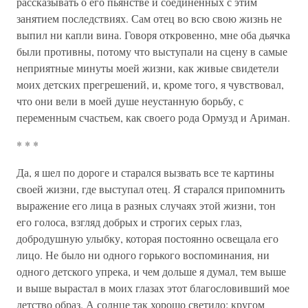
рассказывать о его пьянстве и соединенных с этим
занятием последствиях. Сам отец во всю свою жизнь не
выпил ни капли вина. Говоря откровенно, мне оба дьячка
были противны, потому что выступали на сцену в самые
неприятные минуты моей жизни, как живые свидетели
моих детских прегрешений, и, кроме того, я чувствовал,
что они вели в моей душе неустанную борьбу, с
переменным счастьем, как своего рода Ормузд и Ариман.
* * *
Да, я шел по дороге и старался вызвать все те картины
своей жизни, где выступал отец. Я старался припомнить
выражение его лица в разных случаях этой жизни, тон
его голоса, взгляд добрых и строгих серых глаз,
добродушную улыбку, которая постоянно освещала его
лицо. Не было ни одного горького воспоминания, ни
одного детского упрека, и чем дольше я думал, тем выше
и выше вырастал в моих глазах этот благословивший мое
детство образ. А солнце так хорошо светило; кругом