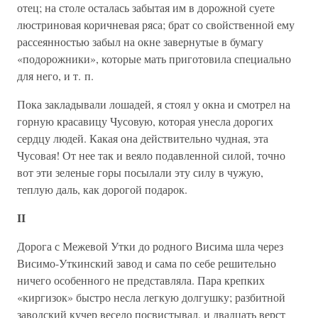
отец; на столе осталась забытая им в дорожной суете
люстриновая коричневая ряса; брат со свойственной ему
рассеянностью забыл на окне завернутые в бумагу
«подорожники», которые мать приготовила специально
для него, и т. п.
Пока закладывали лошадей, я стоял у окна и смотрел на
горную красавицу Чусовую, которая унесла дорогих
сердцу людей. Какая она действительно чудная, эта
Чусовая! От нее так и веяло подавленной силой, точно
вот эти зеленые горы посылали эту силу в чужую,
теплую даль, как дорогой подарок.
II
Дорога с Межевой Утки до родного Висима шла через
Висимо-Уткинский завод и сама по себе решительно
ничего особенного не представляла. Пара крепких
«киргизок» быстро несла легкую долгушку; разбитной
заводский кучер весело посвистывал, и двадцать верст