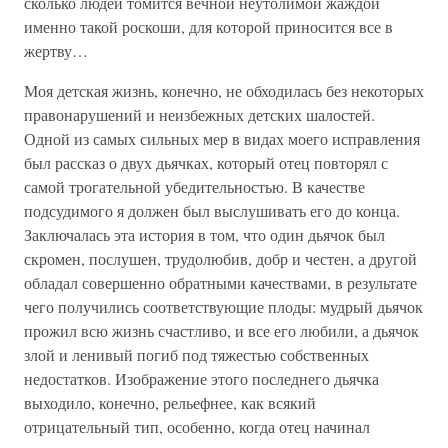
сколько людей томится вечной неутолимой жаждой
именно такой роскоши, для которой приносится все в
жертву…
Моя детская жизнь, конечно, не обходилась без некоторых
правонарушений и неизбежных детских шалостей.
Одной из самых сильных мер в видах моего исправления
был рассказ о двух дьячках, который отец повторял с
самой трогательной убедительностью. В качестве
подсудимого я должен был выслушивать его до конца.
Заключалась эта история в том, что один дьячок был
скромен, послушен, трудолюбив, добр и честен, а другой
обладал совершенно обратными качествами, в результате
чего получились соответствующие плоды: мудрый дьячок
прожил всю жизнь счастливо, и все его любили, а дьячок
злой и ленивый погиб под тяжестью собственных
недостатков. Изображение этого последнего дьячка
выходило, конечно, рельефнее, как всякий
отрицательный тип, особенно, когда отец начинал