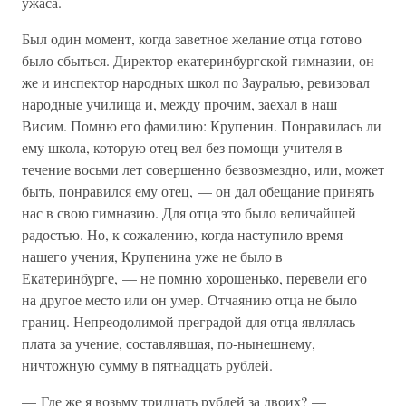
ужаса.
Был один момент, когда заветное желание отца готово
было сбыться. Директор екатеринбургской гимназии, он
же и инспектор народных школ по Зауралью, ревизовал
народные училища и, между прочим, заехал в наш
Висим. Помню его фамилию: Крупенин. Понравилась ли
ему школа, которую отец вел без помощи учителя в
течение восьми лет совершенно безвозмездно, или, может
быть, понравился ему отец, — он дал обещание принять
нас в свою гимназию. Для отца это было величайшей
радостью. Но, к сожалению, когда наступило время
нашего учения, Крупенина уже не было в
Екатеринбурге, — не помню хорошенько, перевели его
на другое место или он умер. Отчаянию отца не было
границ. Непреодолимой преградой для отца являлась
плата за учение, составлявшая, по-нынешнему,
ничтожную сумму в пятнадцать рублей.
— Где же я возьму тридцать рублей за двоих? —