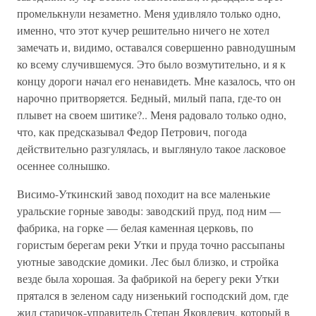
промелькнули незаметно. Меня удивляло только одно,
именно, что этот кучер решительно ничего не хотел
замечать и, видимо, оставался совершенно равнодушным
ко всему случившемуся. Это было возмутительно, и я к
концу дороги начал его ненавидеть. Мне казалось, что он
нарочно притворяется. Бедный, милый папа, где-то он
плывет на своем шитике?.. Меня радовало только одно,
что, как предсказывал Федор Петрович, погода
действительно разгулялась, и выглянуло такое ласковое
осеннее солнышко.
Висимо-Уткинский завод походит на все маленькие
уральские горные заводы: заводский пруд, под ним —
фабрика, на горке — белая каменная церковь, по
гористым берегам реки Утки и пруда точно рассыпаны
уютные заводские домики. Лес был близко, и стройка
везде была хорошая. За фабрикой на берегу реки Утки
прятался в зеленом саду низенький господский дом, где
жил старичок-управитель Степан Яковлевич, который в