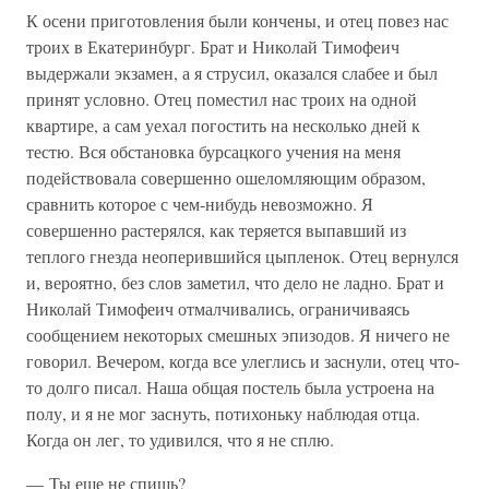
К осени приготовления были кончены, и отец повез нас
троих в Екатеринбург. Брат и Николай Тимофеич
выдержали экзамен, а я струсил, оказался слабее и был
принят условно. Отец поместил нас троих на одной
квартире, а сам уехал погостить на несколько дней к
тестю. Вся обстановка бурсацкого учения на меня
подействовала совершенно ошеломляющим образом,
сравнить которое с чем-нибудь невозможно. Я
совершенно растерялся, как теряется выпавший из
теплого гнезда неоперившийся цыпленок. Отец вернулся
и, вероятно, без слов заметил, что дело не ладно. Брат и
Николай Тимофеич отмалчивались, ограничиваясь
сообщением некоторых смешных эпизодов. Я ничего не
говорил. Вечером, когда все улеглись и заснули, отец что-
то долго писал. Наша общая постель была устроена на
полу, и я не мог заснуть, потихоньку наблюдая отца.
Когда он лег, то удивился, что я не сплю.
— Ты еще не спишь?