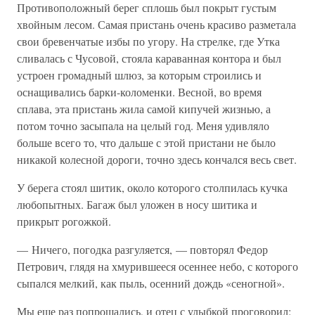
Противоположный берег сплошь был покрыт густым
хвойным лесом. Самая пристань очень красиво разметала
свои бревенчатые избы по угору. На стрелке, где Утка
сливалась с Чусовой, стояла караванная контора и был
устроен громадный шлюз, за которым строились и
оснащивались барки-коломенки. Весной, во время
сплава, эта пристань жила самой кипучей жизнью, а
потом точно засыпала на целый год. Меня удивляло
больше всего то, что дальше с этой пристани не было
никакой колесной дороги, точно здесь кончался весь свет.
У берега стоял шитик, около которого столпилась кучка
любопытных. Багаж был уложен в носу шитика и
прикрыт рогожкой.
— Ничего, погодка разгуляется, — повторял Федор
Петрович, глядя на хмурившееся осеннее небо, с которого
сыпался мелкий, как пыль, осенний дождь «сеногной».
Мы еще раз попрощались, и отец с улыбкой проговорил: