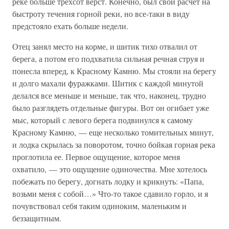
реке больше трехсот верст. Конечно, был свой расчет на
быстроту течения горной реки, но все-таки в виду
предстояло ехать больше недели.
Отец занял место на корме, и шитик тихо отвалил от
берега, а потом его подхватила сильная речная струя и
понесла вперед, к Красному Камню. Мы стояли на берегу
и долго махали фуражками. Шитик с каждой минутой
делался все меньше и меньше, так что, наконец, трудно
было разглядеть отдельные фигуры. Вот он огибает уже
мыс, который с левого берега подвинулся к самому
Красному Камню, — еще несколько томительных минут,
и лодка скрылась за поворотом, точно бойкая горная река
проглотила ее. Первое ощущение, которое меня
охватило, — это ощущение одиночества. Мне хотелось
побежать по берегу, догнать лодку и крикнуть: «Папа,
возьми меня с собой…» Что-то такое сдавило горло, и я
почувствовал себя таким одиноким, маленьким и
беззащитным.