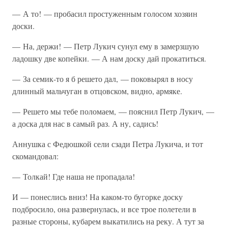
— А то! — пробасил простуженным голосом хозяин
доски.
— На, держи! — Петр Лукич сунул ему в замерзшую
ладошку две копейки. — А нам доску дай прокатиться.
— За семик-то я б решето дал, — поковырял в носу
длинный мальчуган в отцовском, видно, армяке.
— Решето мы тебе поломаем, — пояснил Петр Лукич, —
а доска для нас в самый раз. А ну, садись!
Аннушка с Федюшкой сели сзади Петра Лукича, и тот
скомандовал:
— Толкай! Где наша не пропадала!
И — понеслись вниз! На каком-то бугорке доску
подбросило, она развернулась, и все трое полетели в
разные стороны, кубарем выкатились на реку. А тут за