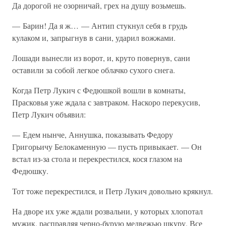
Да дорогой не озорничай, грех на душу возьмешь.
— Барин! Да я ж… — Антип стукнул себя в грудь
кулаком и, запрыгнув в сани, ударил вожжами.
Лошади вынесли из ворот, и, круто повернув, сани
оставили за собой легкое облачко сухого снега.
Когда Петр Лукич с Федюшкой вошли в комнаты,
Прасковья уже ждала с завтраком. Наскоро перекусив,
Петр Лукич объявил:
— Едем нынче, Аннушка, показывать Федору
Григорьичу Белокаменную — пусть привыкает. — Он
встал из-за стола и перекрестился, кося глазом на
Федюшку.
Тот тоже перекрестился, и Петр Лукич довольно крякнул.
На дворе их уже ждали розвальни, у которых хлопотал
мужик, расправляя черно-бурую медвежью шкуру. Все