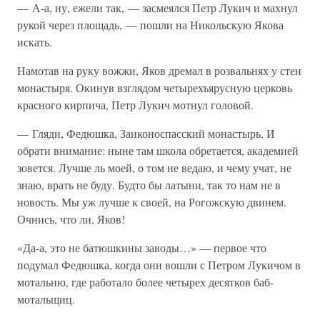
— А-а, ну, ежели так, — засмеялся Петр Лукич и махнул
рукой через площадь, — пошли на Никольскую Якова
искать.
Намотав на руку вожжи, Яков дремал в розвальнях у стен
монастыря. Окинув взглядом четырехъярусную церковь
красного кирпича, Петр Лукич мотнул головой.
— Гляди, Федюшка, Заиконоспасский монастырь. И
обрати внимание: ныне там школа обретается, академией
зовется. Лучше ль моей, о том не ведаю, и чему учат, не
знаю, врать не буду. Будто бы латыни, так то нам не в
новость. Мы уж лучше к своей, на Рогожскую двинем.
Очнись, что ли, Яков!
«Да-а, это не батюшкины заводы…» — первое что
подумал Федюшка, когда они вошли с Петром Лукичом в
мотальню, где работало более четырех десятков баб-
мотальщиц.