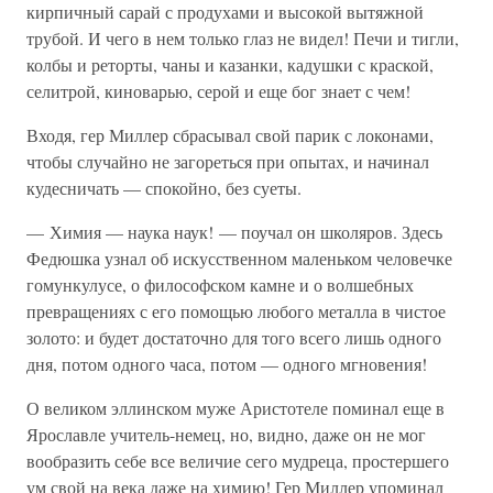
кирпичный сарай с продухами и высокой вытяжной
трубой. И чего в нем только глаз не видел! Печи и тигли,
колбы и реторты, чаны и казанки, кадушки с краской,
селитрой, киноварью, серой и еще бог знает с чем!
Входя, гер Миллер сбрасывал свой парик с локонами,
чтобы случайно не загореться при опытах, и начинал
кудесничать — спокойно, без суеты.
— Химия — наука наук! — поучал он школяров. Здесь
Федюшка узнал об искусственном маленьком человечке
гомункулусе, о философском камне и о волшебных
превращениях с его помощью любого металла в чистое
золото: и будет достаточно для того всего лишь одного
дня, потом одного часа, потом — одного мгновения!
О великом эллинском муже Аристотеле поминал еще в
Ярославле учитель-немец, но, видно, даже он не мог
вообразить себе все величие сего мудреца, простершего
ум свой на века даже на химию! Гер Миллер упоминал