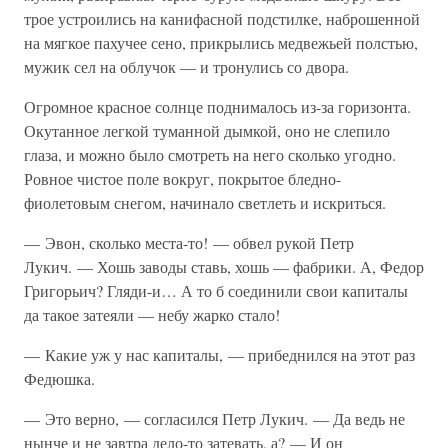
трое устроились на канифасной подстилке, наброшенной
на мягкое пахучее сено, прикрылись медвежьей полстью,
мужик сел на облучок — и тронулись со двора.
Огромное красное солнце поднималось из-за горизонта.
Окутанное легкой туманной дымкой, оно не слепило
глаза, и можно было смотреть на него сколько угодно.
Ровное чистое поле вокруг, покрытое бледно-
фиолетовым снегом, начинало светлеть и искриться.
— Эвон, сколько места-то! — обвел рукой Петр
Лукич. — Хошь заводы ставь, хошь — фабрики. А, Федор
Григорьич? Гляди-и… А то б соединили свои капиталы
да такое затеяли — небу жарко стало!
— Какие уж у нас капиталы, — прибеднился на этот раз
Федюшка.
— Это верно, — согласился Петр Лукич. — Да ведь не
нынче и не завтра дело-то затевать, а? — И он