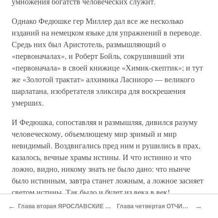
умножения богатств человеческих служит.
Однако Федюшке гер Миллер дал все же несколько
изданий на немецком языке для упражнений в переводе.
Средь них был Аристотель, размышляющий о
«первоначалах», и Роберт Бойль, сокрушивший эти
«первоначала» в своей книжице «Химик-скептик»; и тут
же «Золотой трактат» алхимика Ласниоро — великого
шарлатана, изобретателя эликсира для воскрешения
умерших.
И Федюшка, сопоставляя и размышляя, дивился разуму
человеческому, объемлющему мир зримый и мир
невидимый. Воздвигались пред ним и рушились в прах,
казалось, вечные храмы истины. И что истинно и что
ложно, видно, никому знать не было дано: что нынче
было истинным, завтра станет ложным, а ложное засияет
светом истины. Так было и будет из века в век!
←
→
Глава вторая ЯРОСЛАВСКИЕ БЫЛИ
Глава четвертая ОТЧИЙ ДОМ
«Сделай так, чтоб пожрал он хвост свой» — эта фраза,