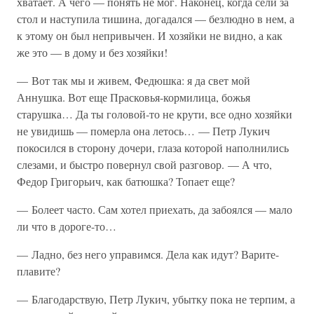
хватает. А чего — понять не мог. Наконец, когда сели за
стол и наступила тишина, догадался — безлюдно в нем, а
к этому он был непривычен. И хозяйки не видно, а как
же это — в дому и без хозяйки!
— Вот так мы и живем, Федюшка: я да свет мой
Аннушка. Вот еще Прасковья-кормилица, божья
старушка… Да ты головой-то не крути, все одно хозяйки
не увидишь — померла она летось… — Петр Лукич
покосился в сторону дочери, глаза которой наполнились
слезами, и быстро повернул свой разговор. — А что,
Федор Григорьич, как батюшка? Топает еще?
— Болеет часто. Сам хотел приехать, да забоялся — мало
ли что в дороге-то…
— Ладно, без него управимся. Дела как идут? Варите-
плавите?
— Благодарствую, Петр Лукич, убытку пока не терпим, а