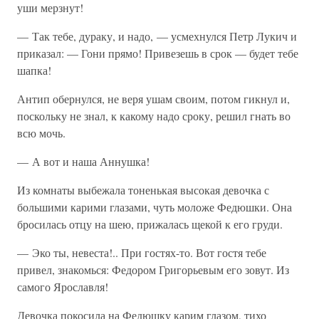
уши мерзнут!
— Так тебе, дураку, и надо, — усмехнулся Петр Лукич и
приказал: — Гони прямо! Привезешь в срок — будет тебе
шапка!
Антип обернулся, не веря ушам своим, потом гикнул и,
поскольку не знал, к какому надо сроку, решил гнать во
всю мочь.
— А вот и наша Аннушка!
Из комнаты выбежала тоненькая высокая девочка с
большими карими глазами, чуть моложе Федюшки. Она
бросилась отцу на шею, прижалась щекой к его груди.
— Эко ты, невеста!.. При гостях-то. Вот гостя тебе
привел, знакомься: Федором Григорьевым его зовут. Из
самого Ярославля!
Девочка покосила на Федюшку карим глазом, тихо