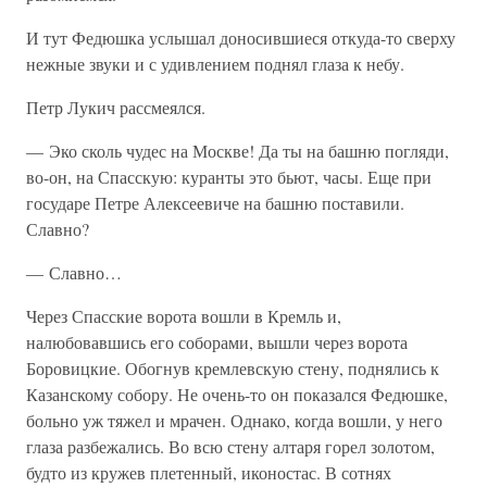
И тут Федюшка услышал доносившиеся откуда-то сверху
нежные звуки и с удивлением поднял глаза к небу.
Петр Лукич рассмеялся.
— Эко сколь чудес на Москве! Да ты на башню погляди,
во-он, на Спасскую: куранты это бьют, часы. Еще при
государе Петре Алексеевиче на башню поставили.
Славно?
— Славно…
Через Спасские ворота вошли в Кремль и,
налюбовавшись его соборами, вышли через ворота
Боровицкие. Обогнув кремлевскую стену, поднялись к
Казанскому собору. Не очень-то он показался Федюшке,
больно уж тяжел и мрачен. Однако, когда вошли, у него
глаза разбежались. Во всю стену алтаря горел золотом,
будто из кружев плетенный, иконостас. В сотнях