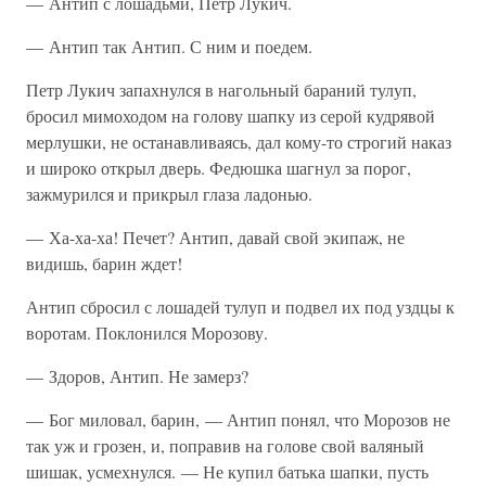
— Антип с лошадьми, Петр Лукич.
— Антип так Антип. С ним и поедем.
Петр Лукич запахнулся в нагольный бараний тулуп,
бросил мимоходом на голову шапку из серой кудрявой
мерлушки, не останавливаясь, дал кому-то строгий наказ
и широко открыл дверь. Федюшка шагнул за порог,
зажмурился и прикрыл глаза ладонью.
— Ха-ха-ха! Печет? Антип, давай свой экипаж, не
видишь, барин ждет!
Антип сбросил с лошадей тулуп и подвел их под уздцы к
воротам. Поклонился Морозову.
— Здоров, Антип. Не замерз?
— Бог миловал, барин, — Антип понял, что Морозов не
так уж и грозен, и, поправив на голове свой валяный
шишак, усмехнулся. — Не купил батька шапки, пусть