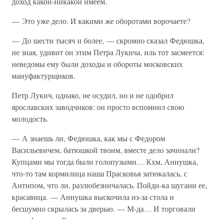
доход какой-никакой имеем.
— Это уже дело. И какими же оборотами ворочаете?
— До шести тысяч и более, — скромно сказал Федюшка,
не зная, удивит он этим Петра Лукича, иль тот засмеется:
неведомы ему были доходы и обороты московских
мануфактурщиков.
Петр Лукич, однако, не осудил, но и не одобрил
ярославских заводчиков: он просто вспомнил свою
молодость.
— А знаешь ли, Федюшка, как мы с Федором
Васильевичем, батюшкой твоим, вместе дело зачинали?
Купцами мы тогда были голопузыми… Кхм, Аннушка,
что-то там кормилица наша Прасковья затюкалась, с
Антипом, что ли, разлюбезничалась. Пойди-ка шугани ее,
красавица. — Аннушка выскочила из-за стола и
бесшумно скрылась за дверью. — М-да… И торговали