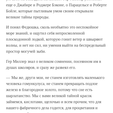
еще о Джабире и Роджере Бэконе, о Парацельсе и Роберте
Бойле, которые пытливым умом своим открывали
великие тайны природы.
И понял Федюшка, сколь необъятно это неспокойное
море знаний, и ощутил себя непросмоленной
плоскодонной лодкой, которую гонит ветер и швыряют
волны, и нет ни сил, ни умения выйти на беспредельный
простор могучей зыби.
Гер Миллер знал о великом сомнении, посеянном им в
душах школяров, и сразу же развеял его.
— Мы же, други мои, не станем изготовлять маленького
человека гомункулуса, не станем превращать подлое
железо в благородное золото, потому что сие есть
шарлатанство. Мы с вами великой тайной красок
займемся, кислотами, щелочью и всем прочим, что для
нашего фабричного дела годится, для процветания и