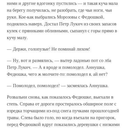
ними и другие вдогонку пустились — и такая куча мала
на берегу получилась, не разобрать, где чьи ноги, чьи
руки. Кое-как выбрались Морозовы с Федюшкой,
поднялись наверх. Достал Петр Лукич из своих запасов
кулек с пряниками обливными, сыпанул с горы прямо в
кучу малу.
— Держи, голопузые! Не поминай лихом!
— Ну, вот и размялись, — вытер ладонью пот со лба
Петр Лукич. — А я вроде и помолодел. Аннушка,
Федюшка, чего ж молчите-то: помолодел я, ай нет?
— Помолодел, помолодел! — засмеялась Аннушка.
Розвальни снова, как показалось Федюшке, выехали в
степь. Справа от дороги простиралось обширное поле с
изредка торчащими из-под снега пучками прошлогодней
травы. Слева было голо, но когда въехали на пригорок,
перед Федюшкой вдруг показались деревушки с низкими