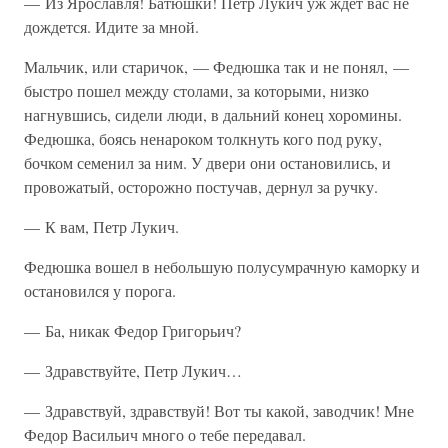
— Из Ярославля! Батюшки! Петр Лукич уж ждет вас не
дождется. Идите за мной.
Мальчик, или старичок, — Федюшка так и не понял, —
быстро пошел между столами, за которыми, низко
нагнувшись, сидели люди, в дальний конец хоромины.
Федюшка, боясь ненароком толкнуть кого под руку,
бочком семенил за ним. У двери они остановились, и
провожатый, осторожно постучав, дернул за ручку.
— К вам, Петр Лукич.
Федюшка вошел в небольшую полусумрачную каморку и
остановился у порога.
— Ба, никак Федор Григорьич?
— Здравствуйте, Петр Лукич…
— Здравствуй, здравствуй! Вот ты какой, заводчик! Мне
Федор Васильич много о тебе передавал.