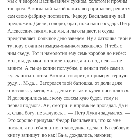
мы с Федором Васильевичем сукном, холстом и прочим
товаром. А когда кой-какой капиталец припасли, решил я
сам свою фабрику поставить. Федору Васильевичу пай
предложил. Давай, говорю, брат, пока наш государь Петр
Алексеевич таким, как мы, и льготы дает, и ссуды
представляет, большое дело заведем. Ну а батюшка твой в
ту пору с одним немцем-химиком заякшался. Я тебя с
ним сведу. Тот и намолотил ему семь коробов до небес:
мол, вы, дураки, по земле ходите, а что под нею — не
видите. А ты-де копни поглубже, и деньги тебе сами в
кулек посыплются. Возьми, говорит, к примеру, серную
руду… М-да… Загорелся твой батюшка, от доли даже
отказался: у меня, мол, деньги и так в кулек посыплются.
И договорились мы: кому совсем худо будет, тому и
первая подмога. Ан, смотри, и впрямь не прогадал. Да и
я, слава богу, не жалуюсь… — Петр Лукич задумался. —
Это хорошо придумал Федор Васильевич, что ко мне
послал, я из тебя знатного заводчика сделаю. В гербовую
книгу запишут, во как! Ба-а, дождались, наконец