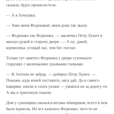
сказала, будто прошелестела:
— А я Аннушка.
— Зови меня Федюшкой, меня дома так звали.
— Федюшка так Федюшка, — заключил Петр Лукич и
махнул рукой в сторону двери. — А ну, давай,
кормилица, угощай нас, чем бог послал.
Только тут заметил Федюшка у двери сухонькую
старушку с маленькими лукавыми глазками.
— И Антипа не забудь, — добавил Петр Лукич. —
Покажи, куда коней поставить, овса дай. Да и самого
накорми, напои и спать уложи — умаялся он за дорогу-то.
А мы в трапезную пошли.
Дом у суконщика оказался весьма обширным, всего в нем
было вдоволь. Но все казалось Федюшке, чего-то не