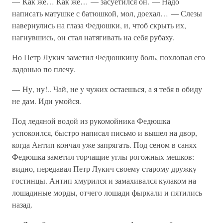
— Как же… Как же… — засуетился он. — Надо
написать матушке с батюшкой, мол, доехал… — Слезы
навернулись на глаза Федюшки, и, чтоб скрыть их,
нагнувшись, он стал натягивать на себя рубаху.
Но Петр Лукич заметил Федюшкину боль, похлопал его
ладонью по плечу.
— Ну, ну!.. Чай, не y чужих остаешься, а я тебя в обиду
не дам. Иди умойся.
Под ледяной водой из рукомойника Федюшка
успокоился, быстро написал письмо и вышел на двор,
когда Антип кончал уже запрягать. Под сеном в санях
Федюшка заметил торчащие углы рогожных мешков:
видно, передавал Петр Лукич своему старому дружку
гостинцы. Антип хмурился и замахивался кулаком на
лошадиные морды, отчего лошади фыркали и пятились
назад.