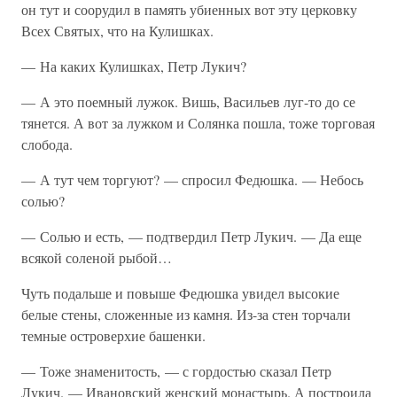
он тут и соорудил в память убиенных вот эту церковку
Всех Святых, что на Кулишках.
— На каких Кулишках, Петр Лукич?
— А это поемный лужок. Вишь, Васильев луг-то до се
тянется. А вот за лужком и Солянка пошла, тоже торговая
слобода.
— А тут чем торгуют? — спросил Федюшка. — Небось
солью?
— Солью и есть, — подтвердил Петр Лукич. — Да еще
всякой соленой рыбой…
Чуть подальше и повыше Федюшка увидел высокие
белые стены, сложенные из камня. Из-за стен торчали
темные островерхие башенки.
— Тоже знаменитость, — с гордостью сказал Петр
Лукич. — Ивановский женский монастырь. А построила