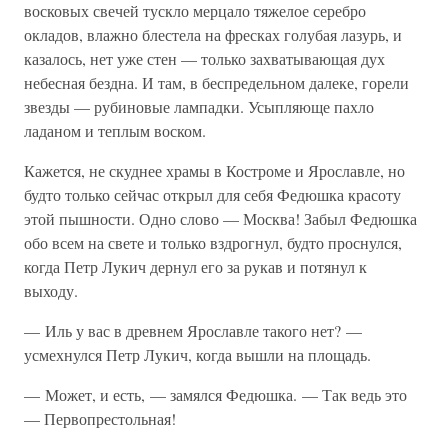
восковых свечей тускло мерцало тяжелое серебро
окладов, влажно блестела на фресках голубая лазурь, и
казалось, нет уже стен — только захватывающая дух
небесная бездна. И там, в беспредельном далеке, горели
звезды — рубиновые лампадки. Усыпляюще пахло
ладаном и теплым воском.
Кажется, не скуднее храмы в Костроме и Ярославле, но
будто только сейчас открыл для себя Федюшка красоту
этой пышности. Одно слово — Москва! Забыл Федюшка
обо всем на свете и только вздрогнул, будто проснулся,
когда Петр Лукич дернул его за рукав и потянул к
выходу.
— Иль у вас в древнем Ярославле такого нет? —
усмехнулся Петр Лукич, когда вышли на площадь.
— Может, и есть, — замялся Федюшка. — Так ведь это
— Первопрестольная!