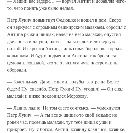
— Леший вас задери… — ворчал Антип и добавлял чего-
то, чего понять уже было нельзя.
Петр Лукич подмигнул Федюшке и вошел в дом. Скоро
он вернулся с огромным башкирским малахаем, сбросил с
Антипа рыжий шишак, надел на него малахай, опустил
две лопасти на уши, одну — на затылок и четвертую —
на лоб. И скрылся Антип, лишь сивая бороденка торчала
колышком. И будто подменили Антипа: так бросился
целовать лошадей, что те от испуга чуть постромки не
оборвали.
— Залетны-ыя! Да мы с вами, голубы, завтра на Волге
будем! Ну, спасибо, Петр Лукич! Ну, угодил! — Он снял
малахай и низко поклонился Морозову.
— Ладно, ладно. На том свете сочтемся, — усмехнулся
Петр Лукич. — А ты все ж шишак-то свой возьми: не
ровен час, посеешь малахай, тут тебе шишак уши и
прикроет. Ну, с богом, Антип, хозяину кланяйся, хозяйке.