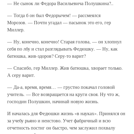
— Не сынок ли Федора Васильевича Полушкина?..
— Тогда б он был Федорычем! — рассмеялся
Морозов. — Почти угадал — пасынок это его, гер
Миллер.
— Ну, конечно, конечно! Старая голова, — он хлопнул
себя по лбу и стал разглядывать Федюшку. — Ну, как
батюшка, жив-здоров? Серу-то варит?
— Спасибо, гер Миллер. Жив батюшка, хворает только.
А серу варит.
— Да-а, время, время… — грустно покачал головой
учитель. — Все возвращается на круги своя. Ну что ж,
господин Полушкин, начинай новую жизнь.
И началась для Федюшки жизнь «в науках». Принялся он
за учебу рьяно и неистово. Учет фабричный и всю
отчетность постиг он быстро, чем заслужил похвалу