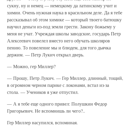
сукну, ну и немец — немецкому да латинскому учит и
химии. Очень нужная наука в красильном деле. Да я тебе
рассказывал об этом химике — который твоего батюшку
научил деньги из-под земли грести. Закону божьему у
меня не учат. Учреждая школы заводские, государь Петр
Алексеевич повелел вместо него обучать школяров
пению. То повеление мы и блюдем, для того дьячка
держим. — Петр Лукич открыл дверь.
— Можно, гер Миллер?
— Прошу, Петр Лукич. — Гер Миллер, длинный, тощий,
в огромном черном парике с локонами, встал из-за
стола. — Учеников я уже отпустил.
— А я тебе еще одного привел: Полушкин Федор
Григорьевич. Не вспомнишь ли чего?..
Гер Миллер насупился, вспоминая.