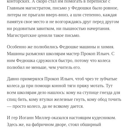
конторских. А скоро стал им помогать в переписке с
Главным магистратом, письмо у Федюшки было ровное,
литеры не прыгали вверх-вниз, а шли степенно, каждая
памятуя свое место и не возгорждаясь друг перед другом
ни родовитым завитком, ни пышностью начертания.
Магистратские ценили такое письмо.
Особенно же полюбились Федюшке машины и химия.
Машины разъяснял школярам мастер Прокоп Ильич. С
ним Федюшка сдружился быстро, потому что колеса
полюбил не меньше, чем учитель его.
Давно примерялся Прокоп Ильич, чтоб чрез те зубчатые
колеса да при помощи конной тяги пряжу мотать. Тут
всем школярам дело нашлось: кому на ступице гнезда для
спиц бить, кому втулки железные гнуть, кому обод точить
— просто колесо, да не всякому дается.
И гер Иоганн Миллер оказался настоящим кудесником.
Здесь же, на фабричном дворе, стоял обширный