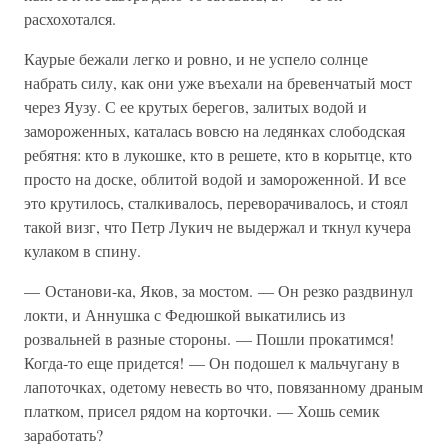
расхохотался.
Каурые бежали легко и ровно, и не успело солнце
набрать силу, как они уже въехали на бревенчатый мост
через Яузу. С ее крутых берегов, залитых водой и
замороженных, каталась вовсю на ледянках слободская
ребятня: кто в лукошке, кто в решете, кто в корытце, кто
просто на доске, облитой водой и замороженной. И все
это крутилось, сталкивалось, переворачивалось, и стоял
такой визг, что Петр Лукич не выдержал и ткнул кучера
кулаком в спину.
— Останови-ка, Яков, за мостом. — Он резко раздвинул
локти, и Аннушка с Федюшкой выкатились из
розвальней в разные стороны. — Пошли прокатимся!
Когда-то еще придется! — Он подошел к мальчугану в
лапоточках, одетому невесть во что, повязанному драным
платком, присел рядом на корточки. — Хошь семик
заработать?