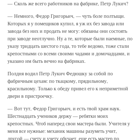
— Сколь же всего работников на фабрике, Петр Лукич?
— Немного, Федор Григорьич, — чуть боле полтыщи.
Которых я у помещиков купил, я уж их без завода или
завода без них и продать не могу: обязаны они состоять
при заводе неотлучно. Ну а те, которые были наемные, по
указу тридцать шестого года, то тебе ведомо, тоже стали
крепостными со всеми своими чадами и домочадцами, и
указано им быть вечно на фабриках.
Полдня водил Петр Лукич Федюшку за собой по
фабричным цехам: по ткацкому, прядильному,
красильному. Только к обеду привел его к неприметной
двери в пристроечку.
— Вот тут, Федор Григорьич, и есть твой храм наук.
Шестнадцать учеников держу — ребятки моих
крепостных. Чтоб наперед свои мастера были. Учителя у
меня все нужные: механик машины разуметь учит,
другой — счету и учету обучает, еще есть мастер по