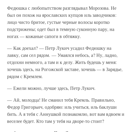
Федюшка с любопытством разглядывал Морозова. Не
был он похож на ярославских купцов иль заводчиков:
лицо чисто бритое, густые черные волосы коротко
подстрижены; одет был в темную суконную пару, на
ногах — кожаные сапоги в обтяжку.
— Как доехал? — Петр Лукич усадил Федюшку на
лавку, сам сел рядом. — Умаялся небось, а? Ну, ладно,
отдохни немного, а там и к делу. Жить будешь у меня:
хочешь здесь, на Рогожской заставе, хочешь — в Зарядье,
рядом с Кремлем.
— Ежели можно, лучше здесь, Петр Лукич.
— Ай, молодца! Не сманил тебя Кремль. Правильно,
Федор Григорьич, одобряю: иль учиться, иль баклуши
бить. А я тебя с Аннушкой познакомлю, вот вам вдвоем и
веселее будет. Кто там у тебя на дворе-то стоит?