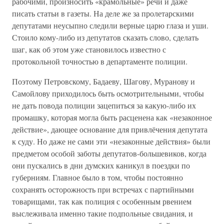
рабочими, произносить «крамольные» речи и даже
писать статьи в газеты. На деле же за пролетарскими
депутатами неусыпно следили верные царю глаза и уши.
Стоило кому-либо из депутатов сказать слово, сделать
шаг, как об этом уже становилось известно с
протокольной точностью в департаменте полиции.
Поэтому Петровскому, Бадаеву, Шагову, Муранову и
Самойлову приходилось быть осмотрительными, чтобы
не дать повода полиции зацепиться за какую-либо их
промашку, которая могла быть расценена как «незаконное
действие», дающее основание для привлёчения депутата
к суду. Но даже не сами эти «незаконные действия» были
предметом особой заботы депутатов-большевиков, когда
они пускались в дни думских каникул в поездки по
губерниям. Главное было в том, чтобы постоянно
сохранять осторожность при встречах с партийными
товарищами, так как полиция с особенным рвением
выслеживала именно такие подпольные свидания, и