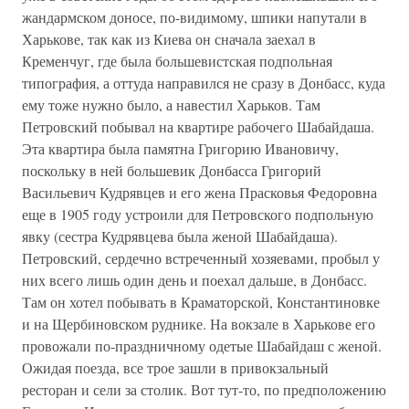
жандармском доносе, по-видимому, шпики напутали в
Харькове, так как из Киева он сначала заехал в
Кременчуг, где была большевистская подпольная
типография, а оттуда направился не сразу в Донбасс, куда
ему тоже нужно было, а навестил Харьков. Там
Петровский побывал на квартире рабочего Шабайдаша.
Эта квартира была памятна Григорию Ивановичу,
поскольку в ней большевик Донбасса Григорий
Васильевич Кудрявцев и его жена Прасковья Федоровна
еще в 1905 году устроили для Петровского подпольную
явку (сестра Кудрявцева была женой Шабайдаша).
Петровский, сердечно встреченный хозяевами, пробыл у
них всего лишь один день и поехал дальше, в Донбасс.
Там он хотел побывать в Краматорской, Константиновке
и на Щербиновском руднике. На вокзале в Харькове его
провожали по-праздничному одетые Шабайдаш с женой.
Ожидая поезда, все трое зашли в привокзальный
ресторан и сели за столик. Вот тут-то, по предположению