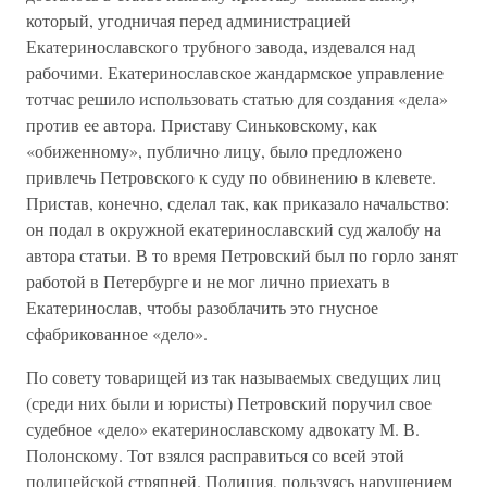
который, угодничая перед администрацией
Екатеринославского трубного завода, издевался над
рабочими. Екатеринославское жандармское управление
тотчас решило использовать статью для создания «дела»
против ее автора. Приставу Синьковскому, как
«обиженному», публично лицу, было предложено
привлечь Петровского к суду по обвинению в клевете.
Пристав, конечно, сделал так, как приказало начальство:
он подал в окружной екатеринославский суд жалобу на
автора статьи. В то время Петровский был по горло занят
работой в Петербурге и не мог лично приехать в
Екатеринослав, чтобы разоблачить это гнусное
сфабрикованное «дело».
По совету товарищей из так называемых сведущих лиц
(среди них были и юристы) Петровский поручил свое
судебное «дело» екатеринославскому адвокату М. В.
Полонскому. Тот взялся расправиться со всей этой
полицейской стряпней. Полиция, пользуясь нарушением