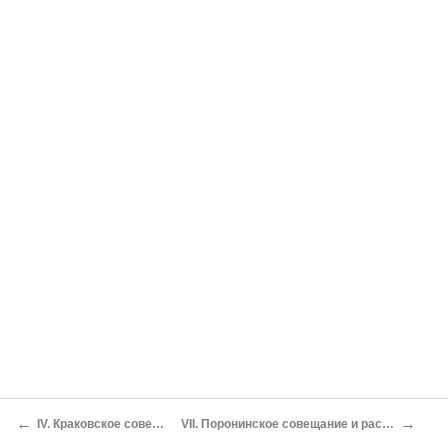
←
→
IV. Краковское совещание. Встреча с Лениным
VII. Поронинское совещание и раскол в социал-демократической фракции