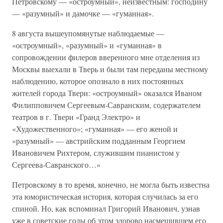
Петровскому — «остроумный», неизвестным: господину
— «разумный» и дамочке — «гуманная».
8 августа вышеупомянутые наблюдаемые —
«остроумный», «разумный» и «гуманная» в
сопровождении филеров вверенного мне отделения из
Москвы выехали в Тверь и были там переданы местному
наблюдению, которое опознало в них постоянных
жителей города Твери: «остроумный» оказался Иваном
Филипповичем Сергеевым-Савранским, содержателем
театров в г. Твери «Гранд Электро» и
«Художественного»; «гуманная» — его женой и
«разумный» — австрийским подданным Георгием
Ивановичем Рихтером, служившим пианистом у
Сергеева-Савранского…»
Петровскому в то время, конечно, не могла быть известна
эта юмористическая история, которая случилась за его
спиной. Но, как вспоминал Григорий Иванович, узнав
уже в советские годы об этом здорово насмешившем его