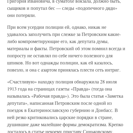
Григория Ивановича, в суматохе вокзала, должно быть,
сыщиков и попутал бес — следы «подопечного дяди»
они потеряли.
При всем усердии полиции ей, однако, никак не
удавалось заполучить при слежке за Петровским какие-
либо компрометирующие его, как депутата думы,
материалы и факты. Петровский об этом помнил всегда и
попросту не оставлял по себе ничего полезного для
шпиков. Но вот однажды полиции, как ей казалось,
повезло, и она с азартом принялась плести сеть интриг.
«Счастливую» находку полиция обнаружила 28 июля
1913 года на страницах газеты «Правда» (тогда она
называлась «Рабочая правда»). Это была статья «Заметка
депутата», написанная Петровским после одной из
поездок в Екатеринославскую губернию и Донбасс. В
ней резко критиковались царские порядки в стране,
душившие даже малейшие формы демократизма. Крепко
досталось в статье некоему приставу Синьковскому,