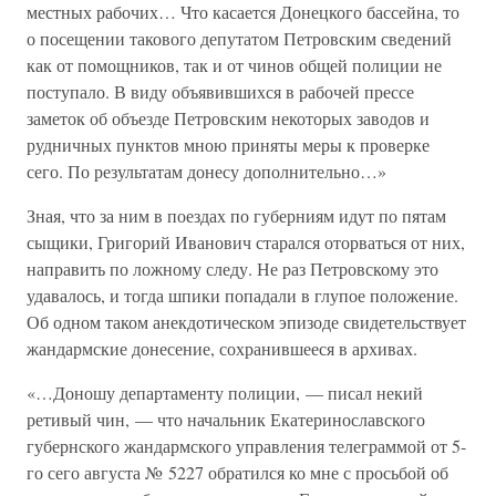
местных рабочих… Что касается Донецкого бассейна, то
о посещении такового депутатом Петровским сведений
как от помощников, так и от чинов общей полиции не
поступало. В виду объявившихся в рабочей прессе
заметок об объезде Петровским некоторых заводов и
рудничных пунктов мною приняты меры к проверке
сего. По результатам донесу дополнительно…»
Зная, что за ним в поездах по губерниям идут по пятам
сыщики, Григорий Иванович старался оторваться от них,
направить по ложному следу. Не раз Петровскому это
удавалось, и тогда шпики попадали в глупое положение.
Об одном таком анекдотическом эпизоде свидетельствует
жандармские донесение, сохранившееся в архивах.
«…Доношу департаменту полиции, — писал некий
ретивый чин, — что начальник Екатеринославского
губернского жандармского управления телеграммой от 5-
го сего августа № 5227 обратился ко мне с просьбой об