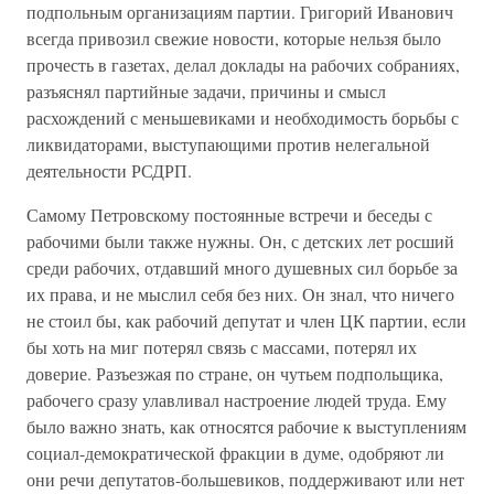
подпольным организациям партии. Григорий Иванович
всегда привозил свежие новости, которые нельзя было
прочесть в газетах, делал доклады на рабочих собраниях,
разъяснял партийные задачи, причины и смысл
расхождений с меньшевиками и необходимость борьбы с
ликвидаторами, выступающими против нелегальной
деятельности РСДРП.
Самому Петровскому постоянные встречи и беседы с
рабочими были также нужны. Он, с детских лет росший
среди рабочих, отдавший много душевных сил борьбе за
их права, и не мыслил себя без них. Он знал, что ничего
не стоил бы, как рабочий депутат и член ЦК партии, если
бы хоть на миг потерял связь с массами, потерял их
доверие. Разъезжая по стране, он чутьем подпольщика,
рабочего сразу улавливал настроение людей труда. Ему
было важно знать, как относятся рабочие к выступлениям
социал-демократической фракции в думе, одобряют ли
они речи депутатов-большевиков, поддерживают или нет