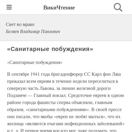
ВикиЧтение
Свет во мраке
Беляев Владимир Павлович
«Санитарные побуждения»
«Санитарные побуждения»
В сентябре 1941 года бригаденфюрер СС Карл фон Ляш
приказал всем евреям в течение недели переселиться в
северную часть Львова, за линию железной дороги
Подзамче — Главный вокзал. Средоточие евреев в одном
районе города фашисты сперва объясняли, главным
образом, «санитарными побуждениями». В своей прессе
они писали, что якобы «евреи не любят мыться», что их
жилища «являются очагами инфекционных заболеваний»
и т. д. И первое время кое-кто мог даже подумать, что