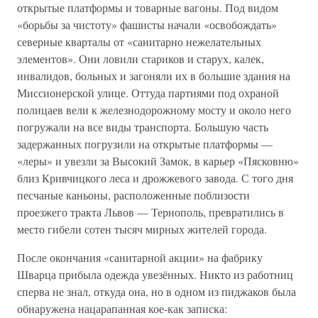
открытые платформы и товарные вагоны. Под видом
«борьбы за чистоту» фашисты начали «освобождать»
северные кварталы от «санитарно нежелательных
элементов». Они ловили стариков и старух, калек,
инвалидов, больных и загоняли их в большие здания на
Миссионерской улице. Оттуда партиями под охраной
полицаев вели к железнодорожному мосту и около него
погружали на все виды транспорта. Большую часть
задержанных погрузили на открытые платформы —
«леры» и увезли за Высокий Замок, в карьер «Пясковню»
близ Кривчицкого леса и дрожжевого завода. С того дня
песчаные каньоны, расположенные поблизости
проезжего тракта Львов — Тернополь, превратились в
место гибели сотен тысяч мирных жителей города.
После окончания «санитарной акции» на фабрику
Шварца прибыла одежда увезённых. Никто из работниц
сперва не знал, откуда она, но в одном из пиджаков была
обнаружена нацарапанная кое-как записка: