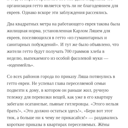
организация гетто является чуть ли не благодеянием для
евреев. Однако вскоре эти заблуждения рассеялись.
Два квадратных метра на работающего еврея такова была
жилищная норма, установленная Карлом Ляшем для
евреев, поселяющихся в гетто «из гуманитарных и
санитарных побуждений». И тут же было объявлено, что
жители гетто будут получать 700 граммов хлеба в
неделю, выпекаемого из особой фасолевой муки —
«юденмейль».
Со всех районов города по приказу Ляша потянулись в
гетто евреи. Не успевал глава переселяемой семьи
подвезти к дому, в котором он раньше жил, ручную
тележку для перевозки вещей, как уже в его квартиру
забегали осатанелые, пьяные гитлеровцы. «Этого нельзя
брать!», «Это должно остаться здесь!», «Бери вот этот
тюк, а больше ни к чему не прикасайся!» — раздавались
короткие приказы в квартирах переселяемых. Жёны