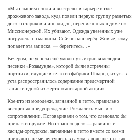
«Мы слышим вопли и выстрелы в карьере возле
дрожжевого завода, куда повели первую группу раздетых
догола стариков и инвалидов, переписанных в доме по
Миссионерской. Их убивают. Одежда увезённых уже
погружена на машины. Сейчас наш черёд. Живые, кому
попадёт эта записка, — берегитесь…»
Вечером, не успела ещё умолкнуть игривая мелодия
песенки «Розамунде», которой были встречены
портнихи, идущие в гетто из фабрики Шварца, из уст в
уста распространилось содержание предсмертной
записки одной из жертв «санитарной акции».
Кое-кто из молодёжи, загнанной в гетто, правильно
воспринял предупреждение. Рождались мысли о
сопротивлении. Поговаривали о том, что следовало бы
припасти оружие. Но странное дело — раввины и
хасиды-ортодоксы, загнанные в гетто вместе со всеми,
принялись не медля тушить в самом зародыше эти, как