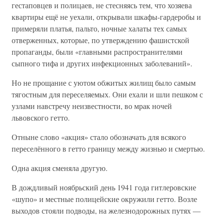
гестаповцев и полицаев, не стесняясь тем, что хозяева
квартиры ещё не уехали, открывали шкафы-гардеробы и
примеряли платья, пальто, ночные халаты тех самых
отверженных, которые, по утверждению фашистской
пропаганды, были «главными распространителями
сыпного тифа и других инфекционных заболеваний».
Но не прощание с уютом обжитых жилищ было самым
тягостным для переселяемых. Они ехали и шли пешком с
узлами навстречу неизвестности, во мрак ночей
львовского гетто.
Отныне слово «акция» стало обозначать для всякого
переселённого в гетто границу между жизнью и смертью.
Одна акция сменяла другую.
В дождливый ноябрьский день 1941 года гитлеровские
«шупо» и местные полицейские окружили гетто. Возле
выходов стояли подводы, на железнодорожных путях —