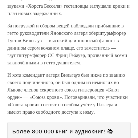
звуками «Хорста Бесселя» гестаповцы заглушали крики и
плач новых задержанных.
За погрузкой и сбором вещей наблюдали прибывшие в
гетто руководители Яновского лагеря оберштурмфюрер
Густав Вильгауз — высокий длинноносый фашист в
длинном сером кожаном плаще, его заместитель —
гауптштурмфюрер СС Фриц Гебауэр, прозванный всеми
заключёнными в гетто душителем.
И хотя комендант лагеря Вильгауз был ниже по званию
своего подчинённого, он был одним из немногих во
Львове членов секретного союза гитлеровцев «Блют
орден» — «Союза крови». Поговаривали, что участники
«Союза крови» состоят на особом учёте у Гитлера и
имеют право свободного доступа к нему.
Более 800 000 книг и аудиокниг! 📚