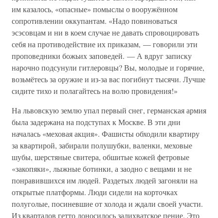
им казалось, «опасные» помыслы о вооружённом
сопротивлении оккупантам. «Надо повиноваться
эсэсовцам и ни в коем случае не давать спровоцировать
себя на противодействие их приказам, — говорили эти
проповедники божьих заповедей. — А вдруг записку
нарочно подсунули гитлеровцы? Вы, молодые и горячие,
возьмётесь за оружие и из-за вас погибнут тысячи. Лучше
сидите тихо и полагайтесь на волю провидения!»
На львовскую землю упал первый снег, германская армия
была задержана на подступах к Москве. В эти дни
началась «меховая акция». Фашисты обходили квартиру
за квартирой, забирали полушубки, валенки, меховые
шубы, шерстяные свитера, обшитые кожей фетровые
«закопяки», лыжные ботинки, а заодно с вещами и не
понравившихся им людей. Раздетых людей загоняли на
открытые платформы. Люди сидели на корточках
полуголые, посиневшие от холода и ждали своей участи.
Из кварталов гетто доносилось залихватское пение. Это