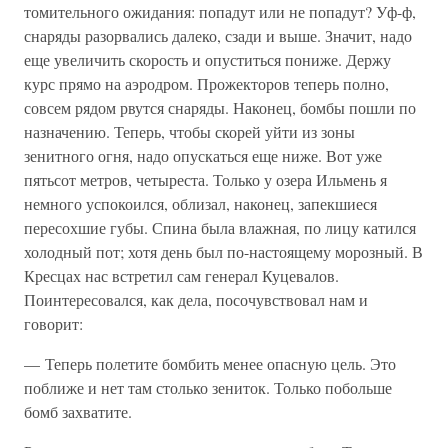
томительного ожидания: попадут или не попадут? Уф-ф,
снаряды разорвались далеко, сзади и выше. Значит, надо
еще увеличить скорость и опуститься пониже. Держу
курс прямо на аэродром. Прожекторов теперь полно,
совсем рядом рвутся снаряды. Наконец, бомбы пошли по
назначению. Теперь, чтобы скорей уйти из зоны
зенитного огня, надо опускаться еще ниже. Вот уже
пятьсот метров, четыреста. Только у озера Ильмень я
немного успокоился, облизал, наконец, запекшиеся
пересохшие губы. Спина была влажная, по лицу катился
холодный пот; хотя день был по-настоящему морозный. В
Кресцах нас встретил сам генерал Куцевалов.
Поинтересовался, как дела, посочувствовал нам и
говорит:
— Теперь полетите бомбить менее опасную цель. Это
поближе и нет там столько зениток. Только побольше
бомб захватите.