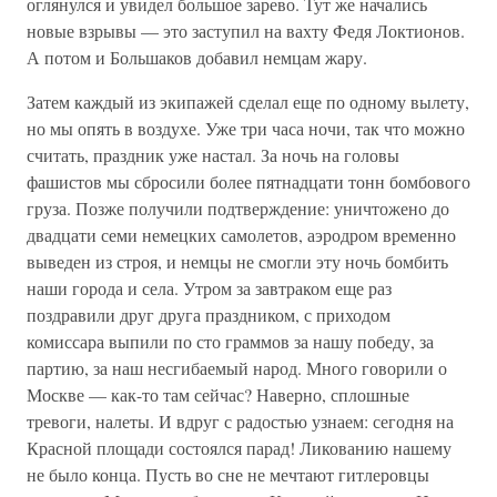
оглянулся и увидел большое зарево. Тут же начались
новые взрывы — это заступил на вахту Федя Локтионов.
А потом и Большаков добавил немцам жару.
Затем каждый из экипажей сделал еще по одному вылету,
но мы опять в воздухе. Уже три часа ночи, так что можно
считать, праздник уже настал. За ночь на головы
фашистов мы сбросили более пятнадцати тонн бомбового
груза. Позже получили подтверждение: уничтожено до
двадцати семи немецких самолетов, аэродром временно
выведен из строя, и немцы не смогли эту ночь бомбить
наши города и села. Утром за завтраком еще раз
поздравили друг друга праздником, с приходом
комиссара выпили по сто граммов за нашу победу, за
партию, за наш несгибаемый народ. Много говорили о
Москве — как-то там сейчас? Наверно, сплошные
тревоги, налеты. И вдруг с радостью узнаем: сегодня на
Красной площади состоялся парад! Ликованию нашему
не было конца. Пусть во сне не мечтают гитлеровцы