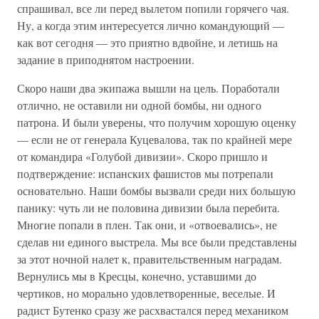
спрашивал, все ли перед вылетом попили горячего чая.
Ну, а когда этим интересуется лично командующий —
как вот сегодня — это приятно вдвойне, и летишь на
задание в приподнятом настроении.
Скоро наши два экипажа вышли на цель. Поработали
отлично, не оставили ни одной бомбы, ни одного
патрона. И были уверены, что получим хорошую оценку
— если не от генерала Куцевалова, так по крайней мере
от командира «Голубой дивизии». Скоро пришло и
подтверждение: испанских фашистов мы потрепали
основательно. Наши бомбы вызвали среди них большую
панику: чуть ли не половина дивизии была перебита.
Многие попали в плен. Так они, и «отвоевались», не
сделав ни единого выстрела. Мы все были представлены
за этот ночной налет к, правительственным наградам.
Вернулись мы в Кресцы, конечно, уставшими до
чертиков, но морально удовлетворенные, веселые. И
радист Бутенко сразу же расхвастался перед механиком