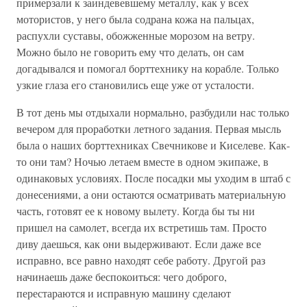
примерзали к заиндевевшему металлу, как у всех
мотористов, у него была содрана кожа на пальцах,
распухли суставы, обожженные морозом на ветру.
Можно было не говорить ему что делать, он сам
догадывался и помогал борттехнику на корабле. Только
узкие глаза его становились еще уже от усталости.
В тот день мы отдыхали нормально, разбудили нас только
вечером для проработки летного задания. Первая мысль
была о наших борттехниках Свечникове и Киселеве. Как-
то они там? Ночью летаем вместе в одном экипаже, в
одинаковых условиях. После посадки мы уходим в штаб с
донесениями, а они остаются осматривать материальную
часть, готовят ее к новому вылету. Когда бы ты ни
пришел на самолет, всегда их встретишь там. Просто
диву даешься, как они выдерживают. Если даже все
исправно, все равно находят себе работу. Другой раз
начинаешь даже беспокоиться: чего доброго,
перестараются и исправную машину сделают