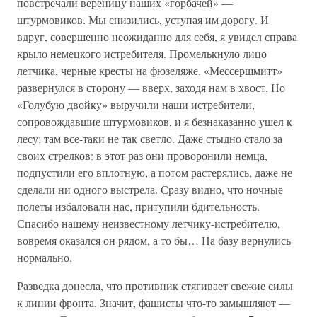
повстречали вереницу наших «горбачей» —
штурмовиков. Мы снизились, уступая им дорогу. И
вдруг, совершенно неожиданно для себя, я увидел справа
крыло немецкого истребителя. Промелькнуло лицо
летчика, черные кресты на фюзеляже. «Мессершмитт»
развернулся в сторону — вверх, заходя нам в хвост. Но
«Голубую двойку» выручили наши истребители,
сопровождавшие штурмовиков, и я безнаказанно ушел к
лесу: там все-таки не так светло. Даже стыдно стало за
своих стрелков: в этот раз они проворонили немца,
подпустили его вплотную, а потом растерялись, даже не
сделали ни одного выстрела. Сразу видно, что ночные
полеты избаловали нас, притупили бдительность.
Спасибо нашему неизвестному летчику-истребителю,
вовремя оказался он рядом, а то бы… На базу вернулись
нормально.
Разведка донесла, что противник стягивает свежие силы
к линии фронта. Значит, фашисты что-то замышляют —