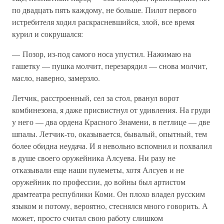
по двадцать пять каждому, не больше. Пилот первого
истребителя ходил раскрасневшийся, злой, все время
курил и сокрушался:
— Позор, из-под самого носа упустил. Нажимаю на
гашетку — пушка молчит, перезарядил — снова молчит,
масло, наверно, замерзло.
Летчик, расстроенный, сел за стол, рванул ворот
комбинезона, я даже присвистнул от удивления. На груди
у него — два ордена Красного Знамени, в петлице — две
шпалы. Летчик-то, оказывается, бывалый, опытный, тем
более обидна неудача. И я невольно вспомнил и похвалил
в душе своего оружейника Алсуева. Ни разу не
отказывали еще наши пулеметы, хотя Алсуев и не
оружейник по профессии, до войны был артистом
драмтеатра республики Коми. Он плохо владел русским
языком и потому, вероятно, стеснялся много говорить. А
может, просто считал свою работу слишком