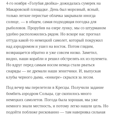
4-го ноября «Голубая двойка» дожидалась сумерек на
Макаровской площадке. День был морозный, ясный,
только легкие перистые облачка закрывали иногда
солнце, — в общем, самая подходящая погодка для
рыболовов. Прорубив на озере лунку, мы со штурманом
удобно расположились рядом. Но вскоре нас прогнал
оттуда какой-то немецкий самолет, который покружил
над аэродромом и ушел на восток. Потом глядим,
возвращается обратно и уже совсем низко. Заметил,
видно, наши корабли и решил обстрелять их из пулемета.
Но вдруг перед самым носом немца стали рваться
снаряды — не дремали наши зенитчики. И, выпуская
клубы черного дыма, «юнкере» скрылся за лесом.
Под вечер мы перелетели в Кресцы. Получили задание
бомбить аэродром Сольцы, где скопилось много
немецких самолетов. Погода была хорошая, мы уже
немного знали местность, и потому легко нашли цель. Но
подойти поближе рискованно — там наверняка сильная