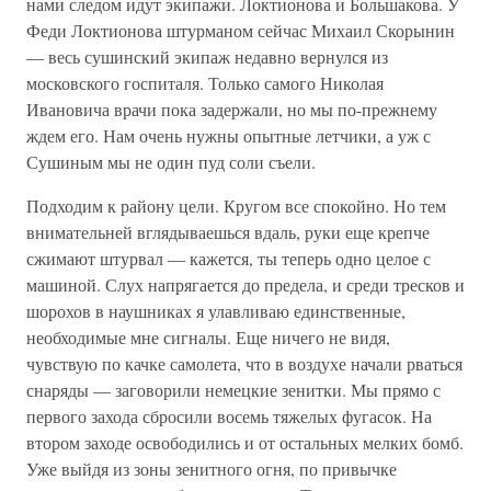
нами следом идут экипажи. Локтионова и Большакова. У
Феди Локтионова штурманом сейчас Михаил Скорынин
— весь сушинский экипаж недавно вернулся из
московского госпиталя. Только самого Николая
Ивановича врачи пока задержали, но мы по-прежнему
ждем его. Нам очень нужны опытные летчики, а уж с
Сушиным мы не один пуд соли съели.
Подходим к району цели. Кругом все спокойно. Но тем
внимательней вглядываешься вдаль, руки еще крепче
сжимают штурвал — кажется, ты теперь одно целое с
машиной. Слух напрягается до предела, и среди тресков и
шорохов в наушниках я улавливаю единственные,
необходимые мне сигналы. Еще ничего не видя,
чувствую по качке самолета, что в воздухе начали рваться
снаряды — заговорили немецкие зенитки. Мы прямо с
первого захода сбросили восемь тяжелых фугасок. На
втором заходе освободились и от остальных мелких бомб.
Уже выйдя из зоны зенитного огня, по привычке