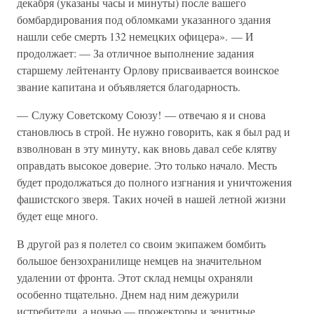
декабря (указаны часы и минуты) после вашего
бомбардирования под обломками указанного здания
нашли себе смерть 132 немецких офицера». — И
продолжает: — За отличное выполнение задания
старшему лейтенанту Орлову присваивается воинское
звание капитана и объявляется благодарность.
— Служу Советскому Союзу! — отвечаю я и снова
становлюсь в строй. Не нужно говорить, как я был рад и
взволнован в эту минуту, как вновь давал себе клятву
оправдать высокое доверие. Это только начало. Месть
будет продолжаться до полного изгнания и уничтожения
фашистского зверя. Таких ночей в нашей летной жизни
будет еще много.
В другой раз я полетел со своим экипажем бомбить
большое бензохранилище немцев на значительном
удалении от фронта. Этот склад немцы охраняли
особенно тщательно. Днем над ним дежурили
истребители, а ночью — прожекторы и зенитные