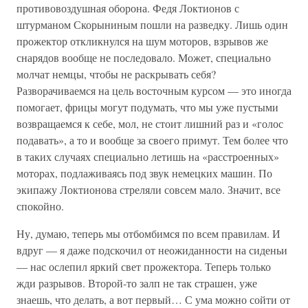
противовоздушная оборона. Федя Локтионов с
штурманом Скорыниным пошли на разведку. Лишь один
прожектор откликнулся на шум моторов, взрывов же
снарядов вообще не последовало. Может, специально
молчат немцы, чтобы не раскрывать себя?
Разворачиваемся на цель восточным курсом — это иногда
помогает, фрицы могут подумать, что мы уже пустыми
возвращаемся к себе, мол, не стоит лишний раз и «голос
подавать», а то и вообще за своего примут. Тем более что
в таких случаях специально летишь на «расстроенных»
моторах, подлаживаясь под звук немецких машин. По
экипажу Локтионова стреляли совсем мало. Значит, все
спокойно.
Ну, думаю, теперь мы отбомбимся по всем правилам. И
вдруг — я даже подскочил от неожиданности на сиденьи
— нас ослепил яркий свет прожектора. Теперь только
жди разрывов. Второй-то залп не так страшен, уже
знаешь, что делать, а вот первый… С ума можно сойти от