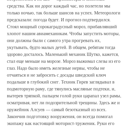
средства. Как ни дорог каждый час, но полетели мы
только ночью, так больше шансов на успех. Метеорологи
предсказали: погода будет. И прогноз подтвердился.
Стоял мощный сорокаградусный мороз, прибавлявший
хлопот нашим авиамеханикам. Чтобы запустить моторы,
они должны были с самого утра прогревать их,
укутывать, будто малых детей. В общем, ребятам тогда
здорово досталось. Маленький механик Шутко, кажется,
стал еще меньше на морозе. Мороз выжимал слезы из его
глаз. Надо было иметь железные нервы, чтобы не
отчаяться и не забросить с досады шведский ключ
подальше в глубокий снег. Техник Гирев заглядывал в
подмоторную раму, где тянулись масляные подтеки, и,
вытерев тряпкой, пальцем голой руки царапал узел рамы,
осматривая, нет ли подозрительной трещины. Здесь же и
оружейник Алсуев — самый безотказный из всех.
Закончив подготовку вооружения, он всегда помогал
экипажу как настоящий моторист-труженик. Руки его