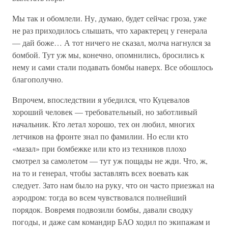
Мы так и обомлели. Ну, думаю, будет сейчас гроза, уже
не раз приходилось слышать, что характерец у генерала
— дай боже… А тот ничего не сказал, молча нагнулся за
бомбой. Тут уж мы, конечно, опомнились, бросились к
нему и сами стали подавать бомбы наверх. Все обошлось
благополучно.
Впрочем, впоследствии я убедился, что Куцевалов
хороший человек — требовательный, но заботливый
начальник. Кто летал хорошо, тех он любил, многих
летчиков на фронте знал по фамилии. Но если кто
«мазал» при бомбежке или кто из техников плохо
смотрел за самолетом — тут уж пощады не жди. Что, ж,
на то и генерал, чтобы заставлять всех воевать как
следует. Зато нам было на руку, что он часто приезжал на
аэродром: тогда во всем чувствовался полнейший
порядок. Вовремя подвозили бомбы, давали сводку
погоды, и даже сам командир БАО ходил по экипажам и