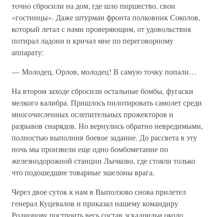
точно сбросили на дом, где шло пиршество, свои
«гостинцы». Даже штурман фронта полковник Соколов,
который летал с нами проверяющим, от удовольствия
потирал ладони и кричал мне по переговорному
аппарату:
— Молодец, Орлов, молодец! В самую точку попали…
На втором заходе сбросили остальные бомбы, фугаски
мелкого калибра. Пришлось пилотировать самолет среди
многочисленных ослепительных прожекторов и
разрывов снарядов. Но вернулись обратно невредимыми,
полностью выполнив боевое задание. До рассвета в эту
ночь мы произвели еще одно бомбометание по
железнодорожной станции Лычково, где стояли только
что подошедшие товарные эшелоны врага.
Через двое суток к нам в Выползово снова прилетел
генерал Куцевалов и приказал нашему командиру
Родионову построить весь состав эскадрильи около