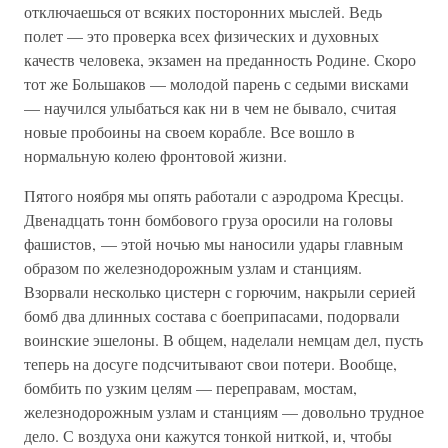
отключаешься от всяких посторонних мыслей. Ведь
полет — это проверка всех физических и духовных
качеств человека, экзамен на преданность Родине. Скоро
тот же Большаков — молодой парень с седыми висками
— научился улыбаться как ни в чем не бывало, считая
новые пробоины на своем корабле. Все вошло в
нормальную колею фронтовой жизни.
Пятого ноября мы опять работали с аэродрома Кресцы.
Двенадцать тонн бомбового груза оросили на головы
фашистов, — этой ночью мы наносили удары главным
образом по железнодорожным узлам и станциям.
Взорвали несколько цистерн с горючим, накрыли серией
бомб два длинных состава с боеприпасами, подорвали
воинские эшелоны. В общем, наделали немцам дел, пусть
теперь на досуге подсчитывают свои потери. Вообще,
бомбить по узким целям — переправам, мостам,
железнодорожным узлам и станциям — довольно трудное
дело. С воздуха они кажутся тонкой ниткой, и, чтобы