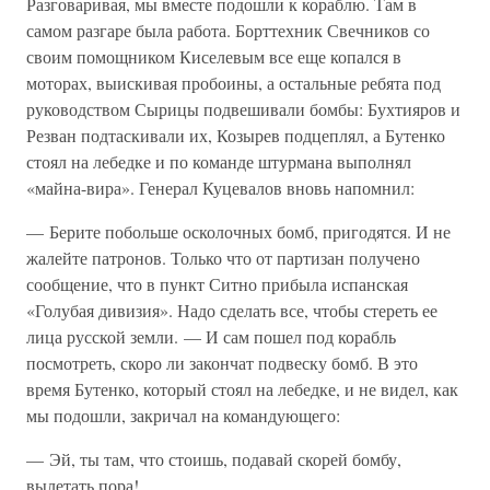
Разговаривая, мы вместе подошли к кораблю. Там в
самом разгаре была работа. Борттехник Свечников со
своим помощником Киселевым все еще копался в
моторах, выискивая пробоины, а остальные ребята под
руководством Сырицы подвешивали бомбы: Бухтияров и
Резван подтаскивали их, Козырев подцеплял, а Бутенко
стоял на лебедке и по команде штурмана выполнял
«майна-вира». Генерал Куцевалов вновь напомнил:
— Берите побольше осколочных бомб, пригодятся. И не
жалейте патронов. Только что от партизан получено
сообщение, что в пункт Ситно прибыла испанская
«Голубая дивизия». Надо сделать все, чтобы стереть ее
лица русской земли. — И сам пошел под корабль
посмотреть, скоро ли закончат подвеску бомб. В это
время Бутенко, который стоял на лебедке, и не видел, как
мы подошли, закричал на командующего:
— Эй, ты там, что стоишь, подавай скорей бомбу,
вылетать пора!