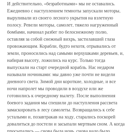
И действительно, «безработными» мы не оставались.
Ежедневно с наступлением темноты запускали моторы,
выруливали из своего лесного укрытия на взлетную
полосу. Ревели моторы, самолет, тяжело нагруженный
бомбами, начинал разбег по белоснежному полю,
оставляя за собой снежный вихрь, застилавший глаза
провожающим. Корабли, будто нехотя, отрывались от
земли, проносились над самыми верхушками деревьев, и,
набирая высоту, ложились на курс. Только тогда
выпускали на старт очередной корабль. Нас недаром
называли ночниками: мы давно уже почти не видели
дневного света. Зимой дни короткие, холодные, и все
ночи напролет мы проводили в воздухе или же
готовились к очередному вылету. После выполнения
боевого задания мы спешили до наступления рассвета
замаскировать в лесу самолеты. Возвращались к себе
усталыми и, позавтракав на ходу, старались поскорей
довалиться до постели и засыпали мертвым сном. А когда
просыпались — снова была ночь, снова надо было