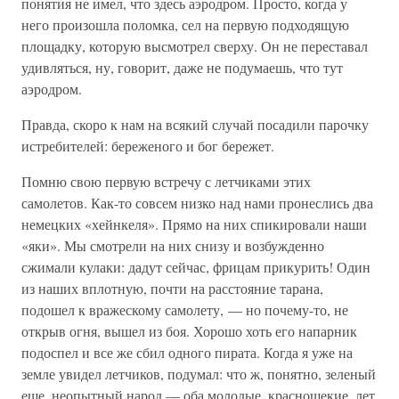
понятия не имел, что здесь аэродром. Просто, когда у
него произошла поломка, сел на первую подходящую
площадку, которую высмотрел сверху. Он не переставал
удивляться, ну, говорит, даже не подумаешь, что тут
аэродром.
Правда, скоро к нам на всякий случай посадили парочку
истребителей: береженого и бог бережет.
Помню свою первую встречу с летчиками этих
самолетов. Как-то совсем низко над нами пронеслись два
немецких «хейнкеля». Прямо на них спикировали наши
«яки». Мы смотрели на них снизу и возбужденно
сжимали кулаки: дадут сейчас, фрицам прикурить! Один
из наших вплотную, почти на расстояние тарана,
подошел к вражескому самолету, — но почему-то, не
открыв огня, вышел из боя. Хорошо хоть его напарник
подоспел и все же сбил одного пирата. Когда я уже на
земле увидел летчиков, подумал: что ж, понятно, зеленый
еще, неопытный народ — оба молодые, краснощекие, лет