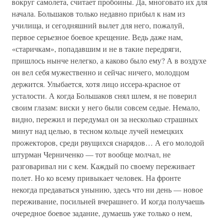
вокруг самолета, считает пробоины. Да, многовато их для
начала. Большаков только недавно прибыл к нам из
училища, и сегодняшний вылет для него, пожалуй,
первое серьезное боевое крещение. Ведь даже нам,
«старичкам», попадавшим и не в такие передряги,
пришлось нынче нелегко, а каково было ему? А в воздухе
он вел себя мужественно и сейчас ничего, молодцом
держится. Улыбается, хотя лицо иссера-красное от
усталости. А когда Большаков снял шлем, я не поверил
своим глазам: виски у него были совсем седые. Немало,
видно, пережил и передумал он за несколько страшных
минут над целью, в тесном кольце лучей немецких
прожекторов, среди рвущихся снарядов… А его молодой
штурман Черниченко — тот вообще молчал, не
разговаривал ни с кем. Каждый по своему переживает
полет. Но ко всему привыкает человек. На фронте
некогда предаваться унынию, здесь что ни день — новое
переживание, посильней вчерашнего. И когда получаешь
очередное боевое задание, думаешь уже только о нем,