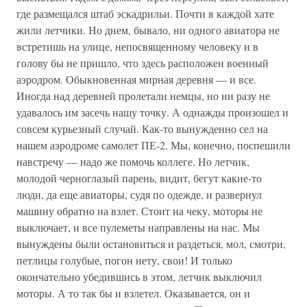
где размещался штаб эскадрильи. Почти в каждой хате
жили летчики. Но днем, бывало, ни одного авиатора не
встретишь на улице, непосвященному человеку и в
голову бы не пришло, что здесь расположен военный
аэродром. Обыкновенная мирная деревня — и все.
Иногда над деревней пролетали немцы, но ни разу не
удавалось им засечь нашу точку. А однажды произошел и
совсем курьезный случай. Как-то вынужденно сел на
нашем аэродроме самолет ПЕ-2. Мы, конечно, поспешили
навстречу — надо же помочь коллеге. Но летчик,
молодой черноглазый парень, видит, бегут какие-то
люди, да еще авиаторы, судя по одежде, и развернул
машину обратно на взлет. Стоит на чеку, моторы не
выключает, и все пулеметы направлены на нас. Мы
вынуждены были остановиться и раздеться, мол, смотри,
петлицы голубые, погон нету, свои! И только
окончательно убедившись в этом, летчик выключил
моторы. А то так бы и взлетел. Оказывается, он и