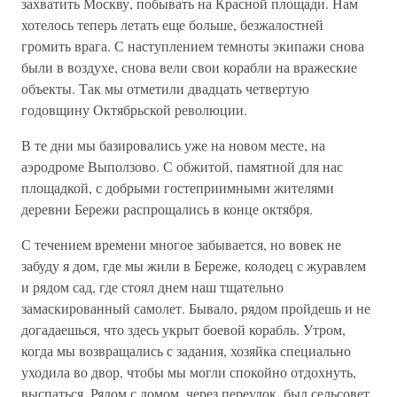
захватить Москву, побывать на Красной площади. Нам
хотелось теперь летать еще больше, безжалостней
громить врага. С наступлением темноты экипажи снова
были в воздухе, снова вели свои корабли на вражеские
объекты. Так мы отметили двадцать четвертую
годовщину Октябрьской революции.
В те дни мы базировались уже на новом месте, на
аэродроме Выползово. С обжитой, памятной для нас
площадкой, с добрыми гостеприимными жителями
деревни Бережи распрощались в конце октября.
С течением времени многое забывается, но вовек не
забуду я дом, где мы жили в Береже, колодец с журавлем
и рядом сад, где стоял днем наш тщательно
замаскированный самолет. Бывало, рядом пройдешь и не
догадаешься, что здесь укрыт боевой корабль. Утром,
когда мы возвращались с задания, хозяйка специально
уходила во двор, чтобы мы могли спокойно отдохнуть,
выспаться. Рядом с домом, через переулок, был сельсовет,