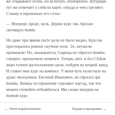
же открывают огонь, но вслепую, неуверенно. Штурман
тут же отмечает у себя на карте, откуда и чем стреляют.
Слышу в наушниках его голос:
— Впереди, вроде, цель. Держи курс так, бросаю
светящую бомбу.
Но даже при ярком свете цели не было видно. Кругом
простиралось ровное скучное поле. Эх, неужели
промазали! Но, оказывается, Сырица не сбросил бомбы,
говорит, проскочили немного. Теперь, мол, и без САБов
знаю точное расположение цели, пойдем на второй заход.
И ставит мне курс на компасе. У меня чуть полегчало на
душе: молодчина, Евгений Иванович, не сбросил зря
бомбы. Немцы по-прежнему стреляют наугад, так что
можно спокойно отбомбиться. Мы снова заходим на
боевой курс.
— Накрыли точно, как в аптеке, — слышу в наушниках.
←
→
Ночи подмосковные
Будни и праздники