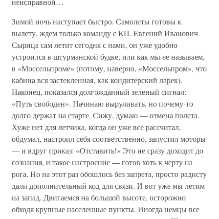
неисправной…
Зимой ночь наступает быстро. Самолеты готовы к
вылету, ждем только команду с КП. Евгений Иванович
Сырица сам летит сегодня с нами, он уже удобно
устроился в штурманской будке, или как мы ее называем,
в «Моссельпроме» (потому, наверно, «Моссельпром», что
кабина вся застекленная, как кондитерский ларек).
Наконец, показался долгожданный зеленый сигнал:
«Путь свободен». Начинаю выруливать, но почему-то
долго держат на старте. Сижу, думаю — отмена полета.
Хуже нет для летчика, когда он уже все рассчитал,
обдумал, настроил себя соответственно, запустил моторы
— и вдруг приказ: «Отставить!» Это не сразу доходит до
сознания, и такое настроение — готов хоть к черту на
рога. Но на этот раз обошлось без запрета, просто радисту
дали дополнительный код для связи. И вот уже мы летим
на запад. Двигаемся на большой высоте, осторожно
обходя крупные населенные пункты. Иногда немцы все