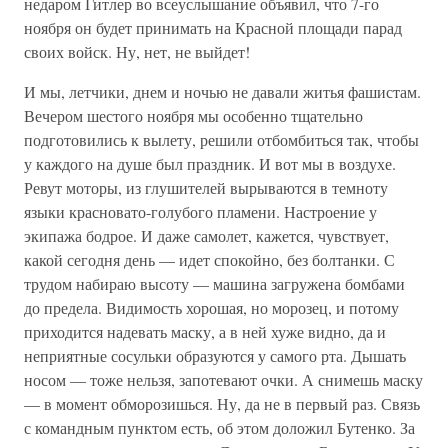
недаром Гитлер во всеуслышание объявил, что 7-го
ноября он будет принимать на Красной площади парад
своих войск. Ну, нет, не выйдет!
И мы, летчики, днем и ночью не давали житья фашистам.
Вечером шестого ноября мы особенно тщательно
подготовились к вылету, решили отбомбиться так, чтобы
у каждого на душе был праздник. И вот мы в воздухе.
Ревут моторы, из глушителей вырываются в темноту
языки красновато-голубого пламени. Настроение у
экипажа бодрое. И даже самолет, кажется, чувствует,
какой сегодня день — идет спокойно, без болтанки. С
трудом набираю высоту — машина загружена бомбами
до предела. Видимость хорошая, но морозец, и потому
приходится надевать маску, а в ней хуже видно, да и
неприятные сосульки образуются у самого рта. Дышать
носом — тоже нельзя, запотевают очки. А снимешь маску
— в момент обморозишься. Ну, да не в первый раз. Связь
с командным пунктом есть, об этом доложил Бутенко. За