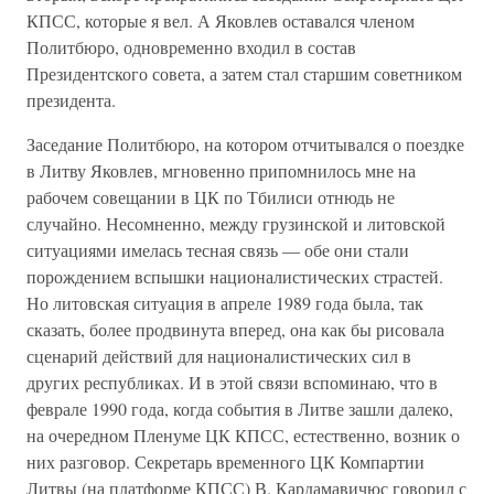
КПСС, которые я вел. А Яковлев оставался членом
Политбюро, одновременно входил в состав
Президентского совета, а затем стал старшим советником
президента.
Заседание Политбюро, на котором отчитывался о поездке
в Литву Яковлев, мгновенно припомнилось мне на
рабочем совещании в ЦК по Тбилиси отнюдь не
случайно. Несомненно, между грузинской и литовской
ситуациями имелась тесная связь — обе они стали
порождением вспышки националистических страстей.
Но литовская ситуация в апреле 1989 года была, так
сказать, более продвинута вперед, она как бы рисовала
сценарий действий для националистических сил в
других республиках. И в этой связи вспоминаю, что в
феврале 1990 года, когда события в Литве зашли далеко,
на очередном Пленуме ЦК КПСС, естественно, возник о
них разговор. Секретарь временного ЦК Компартии
Литвы (на платформе КПСС) В. Кардамавичюс говорил с