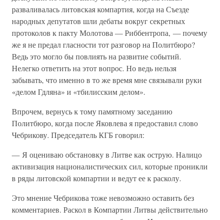
разваливалась литовская компартия, когда на Съезде
народных депутатов шли дебаты вокруг секретных
протоколов к пакту Молотова — Риббентропа, — почему
же я не предал гласности тот разговор на Политбюро?
Ведь это могло бы повлиять на развитие событий.
Нелегко ответить на этот вопрос. Но ведь нельзя
забывать, что именно в то же время мне связывали руки
«делом Гдляна» и «тбилисским делом».
Впрочем, вернусь к тому памятному заседанию
Политбюро, когда после Яковлева я предоставил слово
Чебрикову. Председатель КГБ говорил:
— Я оцениваю обстановку в Литве как острую. Налицо
активизация националистических сил, которые проникли
в ряды литовской компартии и ведут ее к расколу.
Это мнение Чебрикова тоже невозможно оставить без
комментариев. Раскол в Компартии Литвы действительно