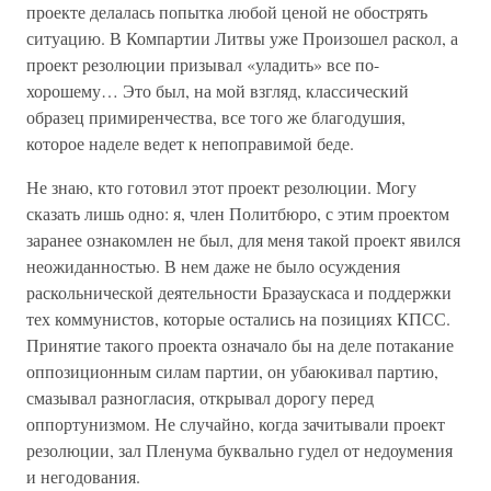
проекте делалась попытка любой ценой не обострять
ситуацию. В Компартии Литвы уже Произошел раскол, а
проект резолюции призывал «уладить» все по-
хорошему… Это был, на мой взгляд, классический
образец примиренчества, все того же благодушия,
которое наделе ведет к непоправимой беде.
Не знаю, кто готовил этот проект резолюции. Могу
сказать лишь одно: я, член Политбюро, с этим проектом
заранее ознакомлен не был, для меня такой проект явился
неожиданностью. В нем даже не было осуждения
раскольнической деятельности Бразаускаса и поддержки
тех коммунистов, которые остались на позициях КПСС.
Принятие такого проекта означало бы на деле потакание
оппозиционным силам партии, он убаюкивал партию,
смазывал разногласия, открывал дорогу перед
оппортунизмом. Не случайно, когда зачитывали проект
резолюции, зал Пленума буквально гудел от недоумения
и негодования.