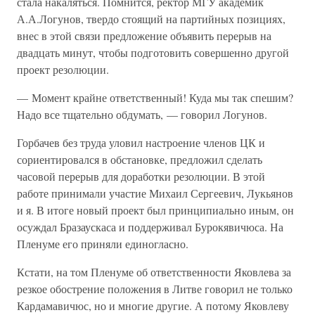
стала накаляться. Помнится, ректор МГУ академик
А.А.Логунов, твердо стоящий на партийных позициях,
внес в этой связи предложение объявить перерыв на
двадцать минут, чтобы подготовить совершенно другой
проект резолюции.
— Момент крайне ответственный! Куда мы так спешим?
Надо все тщательно обдумать, — говорил Логунов.
Горбачев без труда уловил настроение членов ЦК и
сориентировался в обстановке, предложил сделать
часовой перерыв для доработки резолюции. В этой
работе принимали участие Михаил Сергеевич, Лукьянов
и я. В итоге новый проект был принципиально иным, он
осуждал Бразаускаса и поддерживал Бурокявичюса. На
Пленуме его приняли единогласно.
Кстати, на том Пленуме об ответственности Яковлева за
резкое обострение положения в Литве говорил не только
Кардамавичюс, но и многие другие. А потому Яковлеву