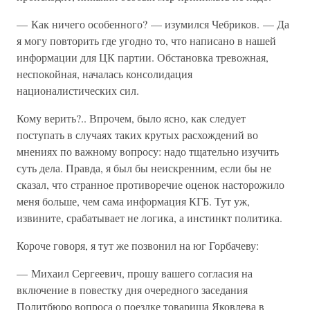
— Как ничего особенного? — изумился Чебриков. — Да
я могу повторить где угодно то, что написано в нашей
информации для ЦК партии. Обстановка тревожная,
неспокойная, началась консолидация
националистических сил.
Кому верить?.. Впрочем, было ясно, как следует
поступать в случаях таких крутых расхождений во
мнениях по важному вопросу: надо тщательно изучить
суть дела. Правда, я был бы неискренним, если бы не
сказал, что странное противоречие оценок насторожило
меня больше, чем сама информация КГБ. Тут уж,
извините, срабатывает не логика, а инстинкт политика.
Короче говоря, я тут же позвонил на юг Горбачеву:
— Михаил Сергеевич, прошу вашего согласия на
включение в повестку дня очередного заседания
Политбюро вопроса о поездке товарища Яковлева в