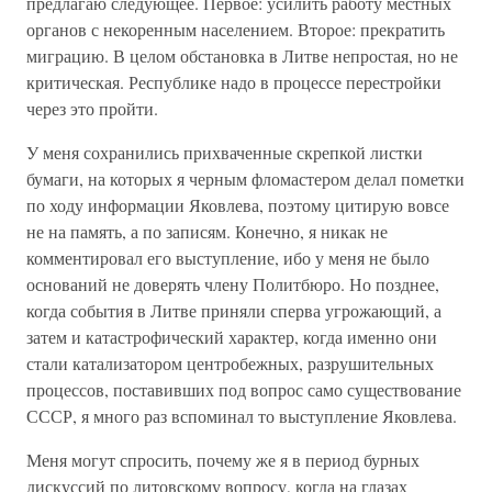
предлагаю следующее. Первое: усилить работу местных
органов с некоренным населением. Второе: прекратить
миграцию. В целом обстановка в Литве непростая, но не
критическая. Республике надо в процессе перестройки
через это пройти.
У меня сохранились прихваченные скрепкой листки
бумаги, на которых я черным фломастером делал пометки
по ходу информации Яковлева, поэтому цитирую вовсе
не на память, а по записям. Конечно, я никак не
комментировал его выступление, ибо у меня не было
оснований не доверять члену Политбюро. Но позднее,
когда события в Литве приняли сперва угрожающий, а
затем и катастрофический характер, когда именно они
стали катализатором центробежных, разрушительных
процессов, поставивших под вопрос само существование
СССР, я много раз вспоминал то выступление Яковлева.
Меня могут спросить, почему же я в период бурных
дискуссий по литовскому вопросу, когда на глазах