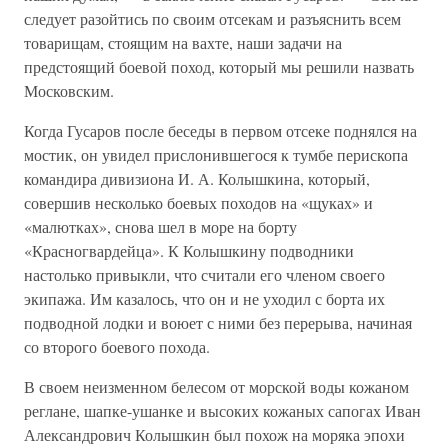
следует разойтись по своим отсекам и разъяснить всем
товарищам, стоящим на вахте, наши задачи на
предстоящий боевой поход, который мы решили назвать
Московским.
Когда Гусаров после беседы в первом отсеке поднялся на
мостик, он увидел прислонившегося к тумбе перископа
командира дивизиона И. А. Колышкина, который,
совершив несколько боевых походов на «щуках» и
«малютках», снова шел в море на борту
«Красногвардейца». К Колышкину подводники
настолько привыкли, что считали его членом своего
экипажа. Им казалось, что он и не уходил с борта их
подводной лодки и воюет с ними без перерыва, начиная
со второго боевого похода.
В своем неизменном белесом от морской воды кожаном
реглане, шапке-ушанке и высоких кожаных сапогах Иван
Александрович Колышкин был похож на моряка эпохи