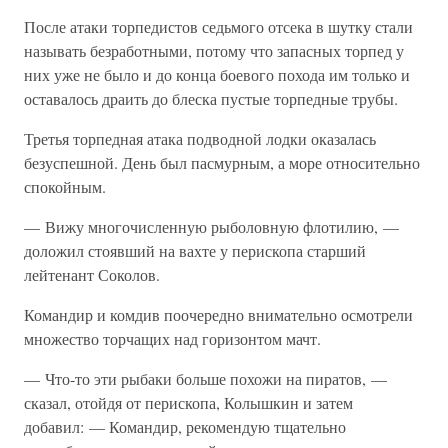
После атаки торпедистов седьмого отсека в шутку стали
называть безработными, потому что запасных торпед у
них уже не было и до конца боевого похода им только и
оставалось драить до блеска пустые торпедные трубы.
Третья торпедная атака подводной лодки оказалась
безуспешной. День был пасмурным, а море относительно
спокойным.
— Вижу многочисленную рыболовную флотилию, —
доложил стоявший на вахте у перископа старший
лейтенант Соколов.
Командир и комдив поочередно внимательно осмотрели
множество торчащих над горизонтом мачт.
— Что-то эти рыбаки больше похожи на пиратов, —
сказал, отойдя от перископа, Колышкин и затем
добавил: — Командир, рекомендую тщательно