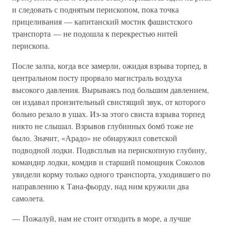
и следовать с поднятым перископом, пока точка
прицеливания — капитанский мостик фашистского
транспорта — не подошла к перекрестью нитей
перископа.
После залпа, когда все замерли, ожидая взрыва торпед, в
центральном посту прорвало магистраль воздуха
высокого давления. Вырываясь под большим давлением,
он издавал пронзительный свистящий звук, от которого
больно резало в ушах. Из-за этого свиста взрыва торпед
никто не слышал. Взрывов глубинных бомб тоже не
было. Значит, «Арадо» не обнаружил советской
подводной лодки. Подвсплыв на перископную глубину,
командир лодки, комдив и старший помощник Соколов
увидели корму только одного транспорта, уходившего по
направлению к Тана-фьорду, над ним кружили два
самолета.
— Пожалуй, нам не стоит отходить в море, а лучше