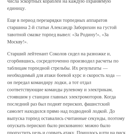
числа эскортных кораблей на каждую охраняемую
единицу.
Еще в период перезарядки торпедных аппаратов
старшина 2-й статьи Александр Заборихин на густой
тавотной смазке торпед вывел: «За Родину!», «За
Москву!».
Старший лейтенант Соколов сидел на разножке и,
сгорбившись, сосредоточенно производил расчеты по
таблицам торпедной стрельбы. Их результаты —
необходимый для атаки боевой курс и скорость хода —
он передал командиру лодки, а тот отдал
соответствующие команды рулевому и электрикам,
стоявшим у станции главных электромоторов. Когда
последний раз был поднят перископ, фашистский
самолет находился прямо над подводной лодкой. До
выпуска торпед оставались считанные секунды, поэтому
опускать перископ было рискованно: можно было
пропустить цель и сорвать атаку. Пришлось идти на риск