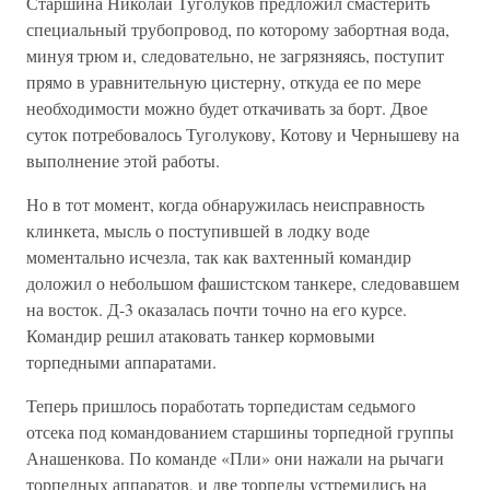
Старшина Николай Туголуков предложил смастерить
специальный трубопровод, по которому забортная вода,
минуя трюм и, следовательно, не загрязняясь, поступит
прямо в уравнительную цистерну, откуда ее по мере
необходимости можно будет откачивать за борт. Двое
суток потребовалось Туголукову, Котову и Чернышеву на
выполнение этой работы.
Но в тот момент, когда обнаружилась неисправность
клинкета, мысль о поступившей в лодку воде
моментально исчезла, так как вахтенный командир
доложил о небольшом фашистском танкере, следовавшем
на восток. Д-3 оказалась почти точно на его курсе.
Командир решил атаковать танкер кормовыми
торпедными аппаратами.
Теперь пришлось поработать торпедистам седьмого
отсека под командованием старшины торпедной группы
Анашенкова. По команде «Пли» они нажали на рычаги
торпедных аппаратов, и две торпеды устремились на