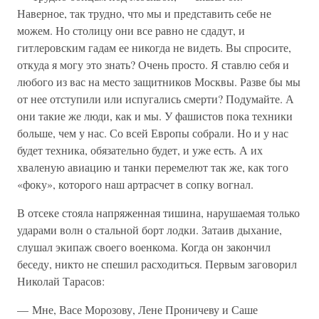
Наверное, так трудно, что мы и представить себе не
можем. Но столицу они все равно не сдадут, и
гитлеровским гадам ее никогда не видеть. Вы спросите,
откуда я могу это знать? Очень просто. Я ставлю себя и
любого из вас на место защитников Москвы. Разве бы мы
от нее отступили или испугались смерти? Подумайте. А
они такие же люди, как и мы. У фашистов пока техники
больше, чем у нас. Со всей Европы собрали. Но и у нас
будет техника, обязательно будет, и уже есть. А их
хваленую авиацию и танки перемелют так же, как того
«фоку», которого наш артрасчет в сопку вогнал.
В отсеке стояла напряженная тишина, нарушаемая только
ударами волн о стальной борт лодки. Затаив дыхание,
слушал экипаж своего военкома. Когда он закончил
беседу, никто не спешил расходиться. Первым заговорил
Николай Тарасов:
— Мне, Васе Морозову, Лене Проничеву и Саше