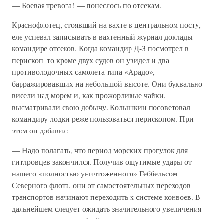
— Боевая тревога! — понеслось по отсекам.
Краснофлотец, стоявший на вахте в центральном посту,
еле успевал записывать в вахтенный журнал доклады
командире отсеков. Когда командир Д-3 посмотрел в
перископ, то кроме двух судов он увидел и два
противолодочных самолета типа «Арадо»,
барражировавших на небольшой высоте. Они буквально
висели над морем и, как прожорливые чайки,
высматривали свою добычу. Колышкин посоветовал
командиру лодки реже пользоваться перископом. При
этом он добавил:
— Надо полагать, что период морских прогулок для
гитлровцев закончился. Получив ощутимые удары от
нашего «полностью уничтоженного» Геббельсом
Северного флота, они от самостоятельных переходов
транспортов начинают переходить к системе конвоев. В
дальнейшем следует ожидать значительного увеличения