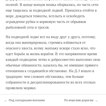
полной. В конце концов вешка оборвалась, но часть сети
еще тащилась за подводной лодкой. Пришлось отойти в
море, дождаться темноты, всплыть и освободить
ограждение рубки и кормовую часть от обрывков
рыболовной сети и тросов.
На подводной лодке все на виду друг у друга, поэтому,
когда она маневрировала, стремясь избавиться от
опасного хвоста, всему экипажу вскоре стало ясно, что
идет борьба за жизнь корабля. В это напряженное время
каждый подводник четко и добросовестно выполнял свои
обычные обязанности, казалось бы, не имевшие прямого
отношения к создавшейся обстановке. На Д-3 вошло в
традицию: чем сложнее обстановка, тем больше
собранности и дисциплинированности во всех отсеках
проявляли моряки.
Но стоило освободиться от сети, как снова зазвучали
←
→
Под холодными волнами
По морским дорогам
шутки. О происшедшем отозвался и боевой листок. На