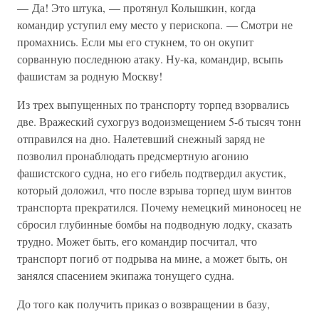
— Да! Это штука, — протянул Колышкин, когда
командир уступил ему место у перископа. — Смотри не
промахнись. Если мы его стукнем, то он окупит
сорванную последнюю атаку. Ну-ка, командир, всыпь
фашистам за родную Москву!
Из трех выпущенных по транспорту торпед взорвались
две. Вражеский сухогруз водоизмещением 5-б тысяч тонн
отправился на дно. Налетевший снежный заряд не
позволил пронаблюдать предсмертную агонию
фашистского судна, но его гибель подтвердил акустик,
который доложил, что после взрыва торпед шум винтов
транспорта прекратился. Почему немецкий миноносец не
сбросил глубинные бомбы на подводную лодку, сказать
трудно. Может быть, его командир посчитал, что
транспорт погиб от подрыва на мине, а может быть, он
занялся спасением экипажа тонущего судна.
До того как получить приказ о возвращении в базу,