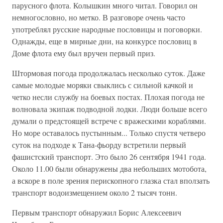
парусного флота. Колышкин много читал. Говорил он
немногословно, но метко. В разговоре очень часто
употреблял русские народные пословицы и поговорки.
Однажды, еще в мирные дни, на конкурсе пословиц в
Доме флота ему был вручен первый приз.
Штормовая погода продолжалась несколько суток. Даже
самые молодые моряки свыклись с сильной качкой и
четко несли службу на боевых постах. Плохая погода не
волновала экипаж подводной лодки. Люди больше всего
думали о предстоящей встрече с вражескими кораблями.
Но море оставалось пустынным... Только спустя четверо
суток на подходе к Тана-фьорду встретили первый
фашистский транспорт. Это было 26 сентября 1941 года.
Около 11.00 были обнаружены два небольших мотобота,
а вскоре в поле зрения перископного глазка стал вползать
транспорт водоизмещением около 2 тысяч тонн.
Первым транспорт обнаружил Борис Алексеевич