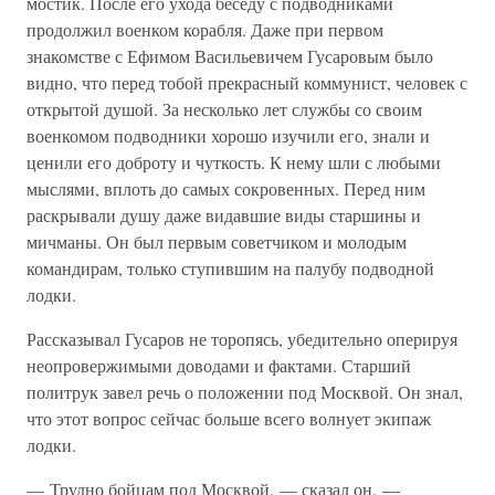
мостик. После его ухода беседу с подводниками
продолжил военком корабля. Даже при первом
знакомстве с Ефимом Васильевичем Гусаровым было
видно, что перед тобой прекрасный коммунист, человек с
открытой душой. За несколько лет службы со своим
военкомом подводники хорошо изучили его, знали и
ценили его доброту и чуткость. К нему шли с любыми
мыслями, вплоть до самых сокровенных. Перед ним
раскрывали душу даже видавшие виды старшины и
мичманы. Он был первым советчиком и молодым
командирам, только ступившим на палубу подводной
лодки.
Рассказывал Гусаров не торопясь, убедительно оперируя
неопровержимыми доводами и фактами. Старший
политрук завел речь о положении под Москвой. Он знал,
что этот вопрос сейчас больше всего волнует экипаж
лодки.
— Трудно бойцам под Москвой, — сказал он. —