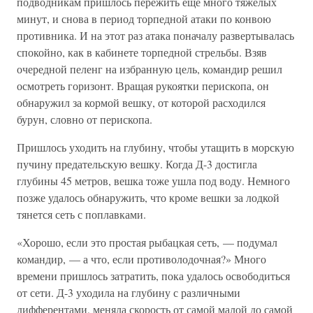
подводникам пришлось пережить еще много тяжелых
минут, и снова в период торпедной атаки по конвою
противника. И на этот раз атака поначалу развертывалась
спокойно, как в кабинете торпедной стрельбы. Взяв
очередной пеленг на избранную цель, командир решил
осмотреть горизонт. Вращая рукоятки перископа, он
обнаружил за кормой вешку, от которой расходился
бурун, словно от перископа.
Пришлось уходить на глубину, чтобы утащить в морскую
пучину предательскую вешку. Когда Д-3 достигла
глубины 45 метров, вешка тоже ушла под воду. Немного
позже удалось обнаружить, что кроме вешки за лодкой
тянется сеть с поплавками.
«Хорошо, если это простая рыбацкая сеть, — подумал
командир, — а что, если противолодочная?» Много
времени пришлось затратить, пока удалось освободиться
от сети. Д-3 уходила на глубину с различными
дифферентами, меняла скорость от самой малой до самой