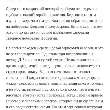
Север с его капризной погодой требовал от штурмана
глубоких знаний кораблевождения. Березин взялся за
изучение морского театра. Вначале он обратил внимание
на побережье Кольского полуострова, Белого моря, затем
освоил по картам и лоциям изрезанное фьордами
северное побережье Норвегии.
Во время походов Березин делал зарисовки берегов, и это
не раз его выручало. Однажды при возвращении из
похода Д-3 попала в густой туман. Не имея длительное
время определений и не доверяя часто выходившему из
строя гирокомпасу, Березнн сомневался в точности
счисления. И когда сигнальщик доложил, что в разрыве
между полосами тумана видны очертания какого-то мыса
и на мостик вынесли лоцию, то оказалось, что в ней нет
рисунков этого участка побережья. Тогда Березин принес
альбом с зарисовками берегов, которые были сделаны им
и его предшественниками. По этим зарисовкам штурман