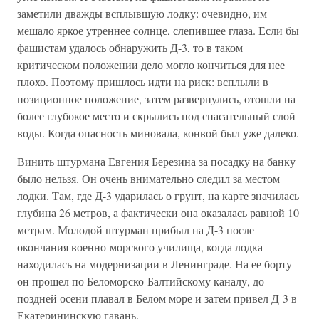
заметили дважды всплывшую лодку: очевидно, им
мешало яркое утреннее солнце, слепившее глаза. Если бы
фашистам удалось обнаружить Д-3, то в таком
критическом положении дело могло кончиться для нее
плохо. Поэтому пришлось идти на риск: всплыли в
позиционное положение, затем развернулись, отошли на
более глубокое место и скрылись под спасательный слой
воды. Когда опасность миновала, конвой был уже далеко.
Винить штурмана Евгения Березина за посадку на банку
было нельзя. Он очень внимательно следил за местом
лодки. Там, где Д-3 ударилась о грунт, на карте значилась
глубина 26 метров, а фактически она оказалась равной 10
метрам. Молодой штурман прибыл на Д-3 после
окончания военно-морского училища, когда лодка
находилась на модернизации в Ленинграде. На ее борту
он прошел по Беломорско-Балтийскому каналу, до
поздней осени плавал в Белом море и затем привел Д-3 в
Екатерининскую гавань.