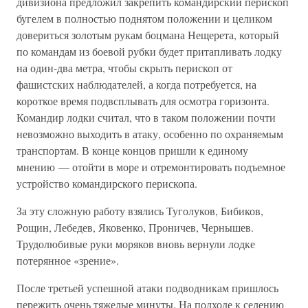
дивизиона предложил закрепить командирский перископ
бугелем в полностью поднятом положении и целиком
довериться золотым рукам боцмана Нещерета, который
по командам из боевой рубки будет притапливать лодку
на один-два метра, чтобы скрыть перископ от
фашистских наблюдателей, а когда потребуется, на
короткое время подвсплывать для осмотра горизонта.
Командир лодки считал, что в таком положении почти
невозможно выходить в атаку, особенно по охраняемым
транспортам. В конце концов пришли к единому
мнению — отойти в море и отремонтировать подъемное
устройство командирского перископа.
За эту сложную работу взялись Туголуков, Бибиков,
Рощин, Лебедев, Яковенко, Проничев, Чернышев.
Трудолюбивые руки моряков вновь вернули лодке
потерянное «зрение».
После третьей успешной атаки подводникам пришлось
пережить очень тяжелые минуты. На подходе к селению