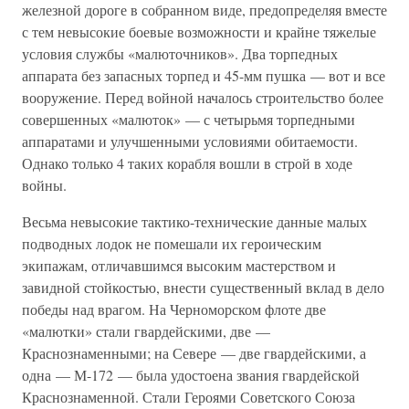
железной дороге в собранном виде, предопределяя вместе
с тем невысокие боевые возможности и крайне тяжелые
условия службы «малюточников». Два торпедных
аппарата без запасных торпед и 45-мм пушка — вот и все
вооружение. Перед войной началось строительство более
совершенных «малюток» — с четырьмя торпедными
аппаратами и улучшенными условиями обитаемости.
Однако только 4 таких корабля вошли в строй в ходе
войны.
Весьма невысокие тактико-технические данные малых
подводных лодок не помешали их героическим
экипажам, отличавшимся высоким мастерством и
завидной стойкостью, внести существенный вклад в дело
победы над врагом. На Черноморском флоте две
«малютки» стали гвардейскими, две —
Краснознаменными; на Севере — две гвардейскими, а
одна — М-172 — была удостоена звания гвардейской
Краснознаменной. Стали Героями Советского Союза