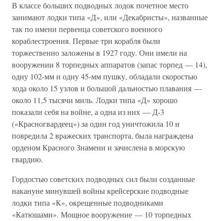
В классе больших подводных лодок почетное место
занимают лодки типа «Д», или «Декабристы», названные
так по имени первенца советского военного
кораблестроения. Первые три корабля были
торжественно заложены в 1927 году. Они имели на
вооружении 8 торпедных аппаратов (запас торпед — 14),
одну 102-мм и одну 45-мм пушку, обладали скоростью
хода около 15 узлов и большой дальностью плавания —
около 11,5 тысячи миль. Лодки типа «Д» хорошо
показали себя на войне, а одна из них — Д-3
(«Красногвардеец») за один год уничтожила 10 и
повредила 2 вражеских транспорта, была награждена
орденом Красного Знамени и зачислена в морскую
гвардию.
Гордостью советских подводных сил были созданные
накануне минувшей войны крейсерские подводные
лодки типа «К», окрещенные подводниками
«Катюшами». Мощное вооружение — 10 торпедных