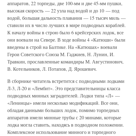
аппаратов, 22 торпеды, две 100-мм и две 45-мм пушки,
высокая скорость — 22 узла над водой и до 10 — под
водой, большая дальность плавания — 15 тысяч миль —
ставили их в число лучших в мире подводных кораблей.
К началу войны в строю было 6 крейсерских лодок, все
они воевали на Севере. В ходе войны 4 «Катюши» были
введены в строй на Балтике. На «Катюшах» воевали
Герои Советского Союза М. Гаджиев, Н. Лунин, И.
Травкин, прославленные командиры М. Августинович,
В. Котельников, Л. Потапов, Д. Ярошевич.
В сборнике читатель встретится с подводными лодками
Л-3, Л-20 и «Лембит». Это представительницы класса
подводных минных заградителей. Лодки типа «Л» —
«Ленинцы» имели несколько модификаций. Все они,
обладая данными больших лодок, помимо торпедных
аппаратов имели минные трубы с 20 минами, которые
лодка могла ставить, находясь в подводном положении.
Комплексное использование минного и торпедного