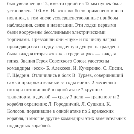
был увеличен до 12, вместо одной из 45-мм пушек была
установлена 100-мм. На «эсках» было применено много
новинок, в том числе усовершенствованные приборы
наблюдения, связи и навигации. Эти лодки первыми
были вооружены бесследными электрическими
торпедами. Превзошли они «щук» и по числу наград,
приходящихся на одну «лодочную душу»: награждена
была каждая вторая «эска», а среди «щук» — каждая
пятая. Звания Героя Советского Союза удостоены
командиры «эсок» Б. Алексеев, И. Кучеренко, С. Лисин,
Г. Щедрин. Отличились в боях В. Тураев, совершивший
самый продолжительный за годы войны 2-месячный
поход и потопивший в одной атаке 2 крупных
транспорта, в другой — сразу 3 цели — транспорт и 2
корабля охранения; Л. Городничий, Л. Сушкин, К.
Колосов, поразившие в одной атаке по 2 вражеских
корабля, и многие другие командиры этих замечательных
подводных кораблей.