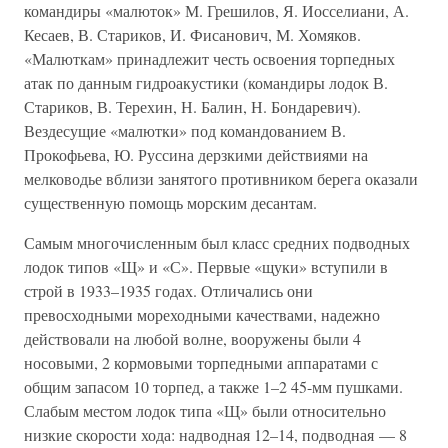
командиры «малюток» М. Грешилов, Я. Иосселиани, А.
Кесаев, В. Стариков, И. Фисанович, М. Хомяков.
«Малюткам» принадлежит честь освоения торпедных
атак по данным гидроакустики (командиры лодок В.
Стариков, В. Терехин, Н. Балин, Н. Бондаревич).
Вездесущие «малютки» под командованием В.
Прокофьева, Ю. Руссина дерзкими действиями на
мелководье вблизи занятого противником берега оказали
существенную помощь морским десантам.
Самым многочисленным был класс средних подводных
лодок типов «Щ» и «С». Первые «щуки» вступили в
строй в 1933–1935 годах. Отличались они
превосходными мореходными качествами, надежно
действовали на любой волне, вооружены были 4
носовыми, 2 кормовыми торпедными аппаратами с
общим запасом 10 торпед, а также 1–2 45-мм пушками.
Слабым местом лодок типа «Щ» были относительно
низкие скорости хода: надводная 12–14, подводная — 8