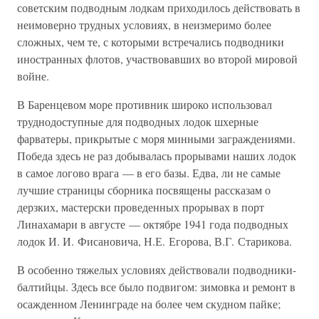
советским подводным лодкам приходилось действовать в
неимоверно трудных условиях, в неизмеримо более
сложных, чем те, с которыми встречались подводники
иностранных флотов, участвовавших во второй мировой
войне.
В Баренцевом море противник широко использовал
труднодоступные для подводных лодок шхерные
фарватеры, прикрытые с моря минными заграждениями.
Победа здесь не раз добывалась прорывами наших лодок
в самое логово врага — в его базы. Едва, ли не самые
лучшие страницы сборника посвящены рассказам о
дерзких, мастерски проведенных прорывах в порт
Линахамари в августе — октябре 1941 года подводных
лодок И. И. Фисановича, Н.Е. Егорова, В.Г. Старикова.
В особенно тяжелых условиях действовали подводники-
балтийцы. Здесь все было подвигом: зимовка и ремонт в
осажденном Ленинграде на более чем скудном пайке;