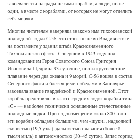
завоевали эти награды не сами корабли, а люди, но не
одни, а вместе с кораблями, от которых не могут отделить
себя моряки.
Многим читателям наверняка знакомо имя тихоокеанской
подводной лодки С-56, что стоит ныне во Владивостоке
на постаменте у здания штаба Краснознаменного
Тихоокеанского флота. Совершив в 1943 году под
командованием Героя Советского Союза Григория
Ивановича Щедрина 93-суточное, почти кругосветное
плавание через два океана и 9 морей, С-56 вошла в состав
Северного флота и блестящими победами в Заполярье
завоевала звание гвардейской и Краснознаменной. Этот
корабль представлял в классе средних лодок корабли типа
«С» — наиболее технически оснащенные отечественные
подводные лодки. При водоизмещении около 800 тонн
эти корабли обладали большими, чем «щуки», надводной
скоростью (19,5 узла), дальностью плавания (более 8
тысяч миль) и автономностью (30–45 суток). Запас торпед