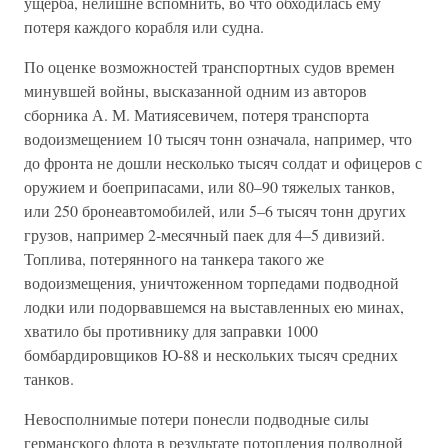
ущерба, нелишне вспомнить, во что обходилась ему
потеря каждого корабля или судна.
По оценке возможностей транспортных судов времен
минувшей войны, высказанной одним из авторов
сборника А. М. Матиясевичем, потеря транспорта
водоизмещением 10 тысяч тонн означала, например, что
до фронта не дошли несколько тысяч солдат и офицеров с
оружием и боеприпасами, или 80–90 тяжелых танков,
или 250 бронеавтомобилей, или 5–6 тысяч тонн других
грузов, например 2-месячный паек для 4–5 дивизий.
Топлива, потерянного на танкера такого же
водоизмещения, уничтоженном торпедами подводной
лодки или подорвавшемся на выставленных ею минах,
хватило бы противнику для заправки 1000
бомбардировщиков Ю-88 и нескольких тысяч средних
танков.
Невосполнимые потери понесли подводные силы
германского флота в результате потопления подводной