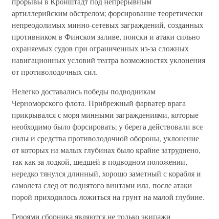
прорывы в Кронштадт под непрерывным
артиллерийским обстрелом; форсирование теоретически
непреодолимых минно-сетевых заграждений, созданных
противником в Финском заливе, поиски и атаки сильно
охраняемых судов при ограниченных из-за сложных
навигационных условий театра возможностях уклонения
от противолодочных сил.
Нелегко доставались победы подводникам
Черноморского флота. Прибрежный фарватер врага
прикрывался с моря минными заграждениями, которые
необходимо было форсировать; у берега действовали все
силы и средства противолодочной обороны, уклонение
от которых на малых глубинах было крайне затруднено,
так как за лодкой, шедшей в подводном положении,
нередко тянулся длинный, хорошо заметный с корабля и
самолета след от поднятого винтами ила, после атаки
порой приходилось ложиться на грунт на малой глубине.
Героями сборника являются не только экипажи