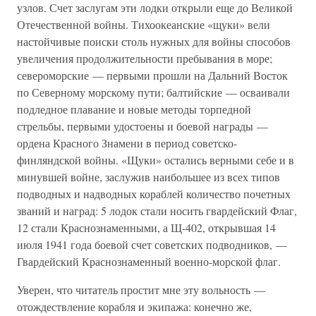
узлов. Счет заслугам эти лодки открыли еще до Великой
Отечественной войны. Тихоокеанские «щуки» вели
настойчивые поиски столь нужных для войны способов
увеличения продолжительности пребывания в море;
североморские — первыми прошли на Дальний Восток
по Северному морскому пути; балтийские — осваивали
подледное плавание и новые методы торпедной
стрельбы, первыми удостоены и боевой награды —
ордена Красного Знамени в период советско-
финляндской войны. «Щуки» остались верными себе и в
минувшей войне, заслужив наибольшее из всех типов
подводных и надводных кораблей количество почетных
званий и наград: 5 лодок стали носить гвардейский Флаг,
12 стали Краснознаменными, а Щ-402, открывшая 14
июля 1941 года боевой счет советских подводников, —
Гвардейский Краснознаменный военно-морской флаг.
Уверен, что читатель простит мне эту вольность —
отождествление корабля и экипажа: конечно же,