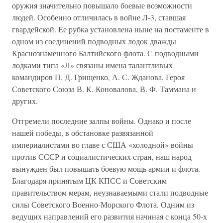
оружия значительно повышало боевые возможности
людей. Особенно отличилась в войне Л-3, ставшая
гвардейской. Ее рубка установлена ныне на постаменте в
одном из соединений подводных лодок дважды
Краснознаменного Балтийского флота. С подводными
лодками типа «Л» связаны имена талантливых
командиров П. Д. Грищенко, А. С. Жданова, Героя
Советского Союза В. К. Коновалова, В. Ф. Таммана и
других.
Отгремели последние залпы войны. Однако и после
нашей победы, в обстановке развязанной
империалистами во главе с США «холодной» войны
против СССР и социалистических стран, наш народ
вынужден был повышать боевую мощь армии и флота.
Благодаря принятым ЦК КПСС и Советским
правительством мерам, неузнаваемыми стали подводные
силы Советского Военно-Морского Флота. Одним из
ведущих направлений его развития начиная с конца 50-х