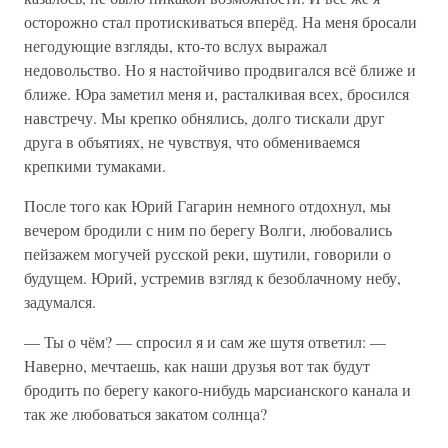
осторожно стал протискиваться вперёд. На меня бросали
негодующие взгляды, кто-то вслух выражал
недовольство. Но я настойчиво продвигался всё ближе и
ближе. Юра заметил меня и, расталкивая всех, бросился
навстречу. Мы крепко обнялись, долго тискали друг
друга в объятиях, не чувствуя, что обмениваемся
крепкими тумаками.
После того как Юрий Гагарин немного отдохнул, мы
вечером бродили с ним по берегу Волги, любовались
пейзажем могучей русской реки, шутили, говорили о
будущем. Юрий, устремив взгляд к безоблачному небу,
задумался.
— Ты о чём? — спросил я и сам же шутя ответил: —
Наверно, мечтаешь, как наши друзья вот так будут
бродить по берегу какого-нибудь марсианского канала и
так же любоваться закатом солнца?