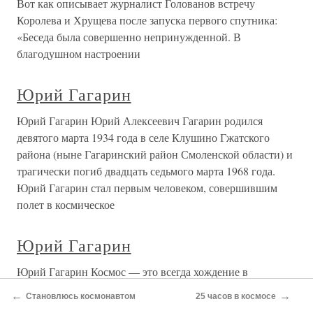
Вот как описывает журналист Голованов встречу
Королева и Хрущева после запуска первого спутника:
«Беседа была совершенно непринужденной. В
благодушном настроении
Юрий Гагарин
Юрий Гагарин Юрий Алексеевич Гагарин родился
девятого марта 1934 года в селе Клушино Гжатского
района (ныне Гагаринский район Смоленской области) и
трагически погиб двадцать седьмого марта 1968 года.
Юрий Гагарин стал первым человеком, совершившим
полет в космическое
Юрий Гагарин
Юрий Гагарин Космос — это всегда хождение в
непознанное и чуточку риска, реальность жизни и
←
→
Становлюсь космонавтом
25 часов в космосе
фантазия века, гражданское сопереживание и