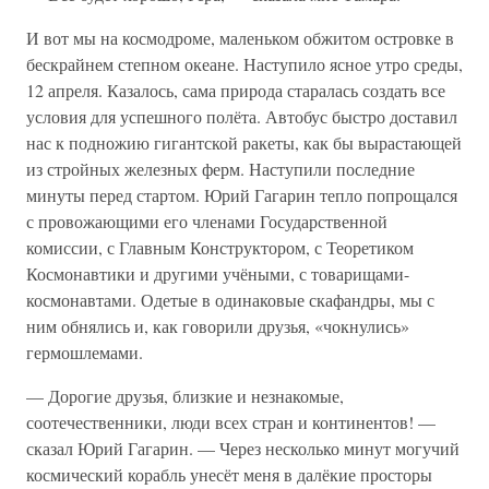
И вот мы на космодроме, маленьком обжитом островке в
бескрайнем степном океане. Наступило ясное утро среды,
12 апреля. Казалось, сама природа старалась создать все
условия для успешного полёта. Автобус быстро доставил
нас к подножию гигантской ракеты, как бы вырастающей
из стройных железных ферм. Наступили последние
минуты перед стартом. Юрий Гагарин тепло попрощался
с провожающими его членами Государственной
комиссии, с Главным Конструктором, с Теоретиком
Космонавтики и другими учёными, с товарищами-
космонавтами. Одетые в одинаковые скафандры, мы с
ним обнялись и, как говорили друзья, «чокнулись»
гермошлемами.
— Дорогие друзья, близкие и незнакомые,
соотечественники, люди всех стран и континентов! —
сказал Юрий Гагарин. — Через несколько минут могучий
космический корабль унесёт меня в далёкие просторы