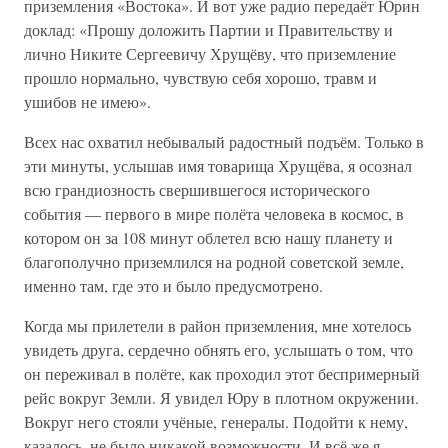
приземления «Востока». И вот уже радио передаёт Юрин
доклад: «Прошу доложить Партии и Правительству и
лично Никите Сергеевичу Хрущёву, что приземление
прошло нормально, чувствую себя хорошо, травм и
ушибов не имею».
Всех нас охватил небывалый радостный подъём. Только в
эти минуты, услышав имя товарища Хрущёва, я осознал
всю грандиозность свершившегося исторического
события — первого в мире полёта человека в космос, в
котором он за 108 минут облетел всю нашу планету и
благополучно приземлился на родной советской земле,
именно там, где это и было предусмотрено.
Когда мы прилетели в район приземления, мне хотелось
увидеть друга, сердечно обнять его, услышать о том, что
он переживал в полёте, как проходил этот беспримерный
рейс вокруг Земли. Я увидел Юру в плотном окружении.
Вокруг него стояли учёные, генералы. Подойти к нему,
казалось, не было никакой возможности. И всё же я