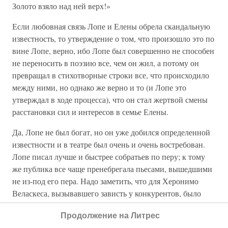
Золото взяло над ней верх!»
Если любовная связь Лопе и Елены обрела скандальную
известность, то утверждение о том, что произошло это по
вине Лопе, верно, ибо Лопе был совершенно не способен
не переносить в поэзию все, чем он жил, а потому он
превращал в стихотворные строки все, что происходило
между ними, но однако же верно и то (и Лопе это
утверждал в ходе процесса), что он стал жертвой смены
расстановки сил и интересов в семье Елены.
Да, Лопе не был богат, но он уже добился определенной
известности и в театре был очень и очень востребован.
Лопе писал лучше и быстрее собратьев по перу; к тому
же публика все чаще пренебрегала пьесами, вышедшими
не из-под его пера. Надо заметить, что для Херонимо
Веласкеса, вызывавшего зависть у конкурентов, было
весьма ощутимым преимуществом то, что в его
Продолжение на Литрес
распоряжении и практически в его «личном