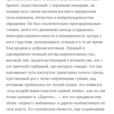
брюнет, мужественный, с хорошими манерами, он
покорял всех своим высоким ростом и прекрасным
телосложением, легкостью и непринужденностью
обращения. Он был исключительно пропорционально
сложен, хотя в его движениях иногда угадывалась
некоторая нерешительность и неуверенность; натура у
него страстная, увлекающаяся, сильная и в то же время
благородная и доброжелательная. Лукавый и
одновременно нежный взгляд выразительных глаз,
высокий лоб, свидетельствующий о великом уме, нос с
еле заметной горбинкой, про которую говорят, что она
напоминает чуть изогнутую траекторию полета стрелы,
чувственный рот с четко очерченными губами, над
которыми пробивался тот легкий пушок, что появился
«под воздействием поцелуев первой любви», как он сам
позже напишет в «Доротее», — все это придавало ему
облик «первого любовника» и дарило необъяснимую по
силе власть. Его юношеская свежесть, еще сохранившая