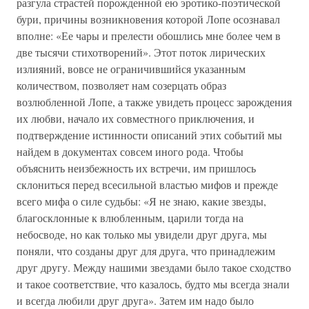
разгула страстей порожденной ею эротико-поэтической
бури, причины возникновения которой Лопе осознавал
вполне: «Ее чары и прелести обошлись мне более чем в
две тысячи стихотворений». Этот поток лирических
излияний, вовсе не ограничившийся указанным
количеством, позволяет нам созерцать образ
возлюбленной Лопе, а также увидеть процесс зарождения
их любви, начало их совместного приключения, и
подтверждение истинности описаний этих событий мы
найдем в документах совсем иного рода. Чтобы
объяснить неизбежность их встречи, им пришлось
склониться перед всесильной властью мифов и прежде
всего мифа о силе судьбы: «Я не знаю, какие звезды,
благосклонные к влюбленным, царили тогда на
небосводе, но как только мы увидели друг друга, мы
поняли, что созданы друг для друга, что принадлежим
друг другу. Между нашими звездами было такое сходство
и такое соответствие, что казалось, будто мы всегда знали
и всегда любили друг друга». Затем им надо было