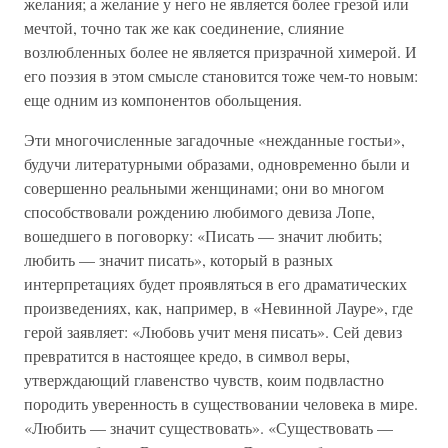
желания; а желание у него не является более грезой или
мечтой, точно так же как соединение, слияние
возлюбленных более не является призрачной химерой. И
его поэзия в этом смысле становится тоже чем-то новым:
еще одним из компонентов обольщения.
Эти многочисленные загадочные «нежданные гостьи»,
будучи литературными образами, одновременно были и
совершенно реальными женщинами; они во многом
способствовали рождению любимого девиза Лопе,
вошедшего в поговорку: «Писать — значит любить;
любить — значит писать», который в разных
интерпретациях будет проявляться в его драматических
произведениях, как, например, в «Невинной Лауре», где
герой заявляет: «Любовь учит меня писать». Сей девиз
превратится в настоящее кредо, в символ веры,
утверждающий главенство чувств, коим подвластно
породить уверенность в существовании человека в мире.
«Любить — значит существовать». «Существовать —