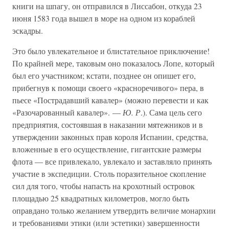
книги на шпагу, он отправился в Лиссабон, откуда 23
июня 1583 года вышел в море на одном из кораблей
эскадры.
Это было увлекательное и блистательное приключение!
По крайней мере, таковым оно показалось Лопе, который
был его участником; кстати, позднее он опишет его,
прибегнув к помощи своего «красноречивого» пера, в
пьесе «Пострадавший кавалер» (можно перевести и как
«Разочарованный кавалер». —
Ю. Р
.). Сама цель сего
предприятия, состоявшая в наказании мятежников и в
утверждении законных прав короля Испании, средства,
вложенные в его осуществление, гигантские размеры
флота — все привлекало, увлекало и заставляло принять
участие в экспедиции. Столь поразительное скопление
сил для того, чтобы напасть на крохотный островок
площадью 25 квадратных километров, могло быть
оправдано только желанием утвердить величие монархии
и требованиями этики (или эстетики) завершенности