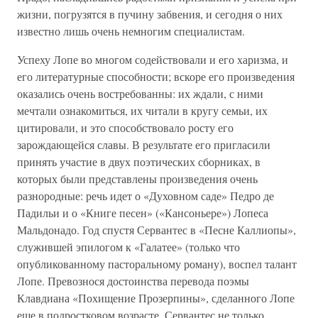
жизни, погрузятся в пучину забвения, и сегодня о них
известно лишь очень немногим специалистам.
Успеху Лопе во многом содействовали и его харизма, и
его литературные способности; вскоре его произведения
оказались очень востребованны: их ждали, с ними
мечтали ознакомиться, их читали в кругу семьи, их
цитировали, и это способствовало росту его
зарождающейся славы. В результате его пригласили
принять участие в двух поэтических сборниках, в
которых были представлены произведения очень
разнородные: речь идет о «Духовном саде» Педро де
Падильи и о «Книге песен» («Кансоньере») Лопеса
Мальдонадо. Год спустя Сервантес в «Песне Каллиопы»,
служившей эпилогом к «Галатее» (только что
опубликованному пасторальному роману), воспел талант
Лопе. Превознося достоинства перевода поэмы
Клавдиана «Похищение Прозерпины», сделанного Лопе
еще в подростковом возрасте, Сервантес не только