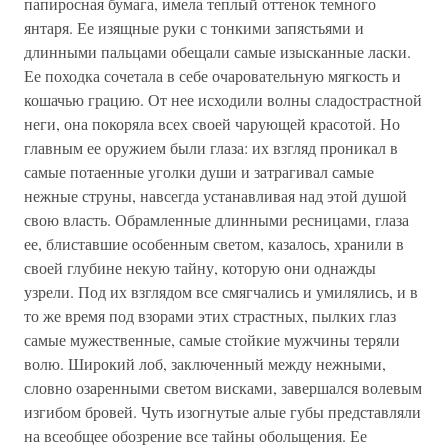
папиросная бумага, имела теплый оттенок темного
янтаря. Ее изящные руки с тонкими запястьями и
длинными пальцами обещали самые изысканные ласки.
Ее походка сочетала в себе очаровательную мягкость и
кошачью грацию. От нее исходили волны сладострастной
неги, она покоряла всех своей чарующей красотой. Но
главным ее оружием были глаза: их взгляд проникал в
самые потаенные уголки души и затрагивал самые
нежные струны, навсегда устанавливая над этой душой
свою власть. Обрамленные длинными ресницами, глаза
ее, блиставшие особенным светом, казалось, хранили в
своей глубине некую тайну, которую они однажды
узрели. Под их взглядом все смягчались и умилялись, и в
то же время под взорами этих страстных, пылких глаз
самые мужественные, самые стойкие мужчины теряли
волю. Широкий лоб, заключенный между нежными,
словно озаренными светом висками, завершался волевым
изгибом бровей. Чуть изогнутые алые губы представляли
на всеобщее обозрение все тайны обольщения. Ее