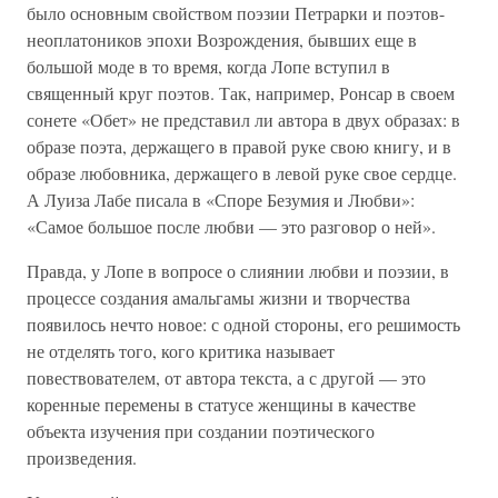
было основным свойством поэзии Петрарки и поэтов-
неоплатоников эпохи Возрождения, бывших еще в
большой моде в то время, когда Лопе вступил в
священный круг поэтов. Так, например, Ронсар в своем
сонете «Обет» не представил ли автора в двух образах: в
образе поэта, держащего в правой руке свою книгу, и в
образе любовника, держащего в левой руке свое сердце.
А Луиза Лабе писала в «Споре Безумия и Любви»:
«Самое большое после любви — это разговор о ней».
Правда, у Лопе в вопросе о слиянии любви и поэзии, в
процессе создания амальгамы жизни и творчества
появилось нечто новое: с одной стороны, его решимость
не отделять того, кого критика называет
повествователем, от автора текста, а с другой — это
коренные перемены в статусе женщины в качестве
объекта изучения при создании поэтического
произведения.