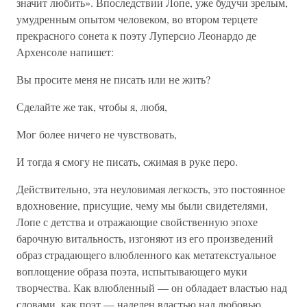
значит любить». Впоследствии Лопе, уже будучи зрелым,
умудренным опытом человеком, во втором терцете
прекрасного сонета к поэту Луперсио Леонардо де
Архенсоле напишет:
Вы просите меня не писать или не жить?
Сделайте же так, чтобы я, любя,
Мог более ничего не чувствовать,
И тогда я смогу не писать, сжимая в руке перо.
Действительно, эта неуловимая легкость, это постоянное
вдохновение, присущие, чему мы были свидетелями,
Лопе с детства и отражающие свойственную эпохе
барочную витальность, изгоняют из его произведений
образ страдающего влюбленного как метатекстуальное
воплощение образа поэта, испытывающего муки
творчества. Как влюбленный — он обладает властью над
словами, как поэт — наделен властью над любовью.