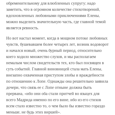
обременительному для влюбленных супругу; надо
заметить, что в огромном количестве стихотворений,
вдохновленных любовными приключениями Елены,
можно выделить значительную часть, где главной темой
является ревность.
Но вот настал момент, когда в мощном потоке любовных
чувств, бушевавшем более четырех лет, возник водоворот
и начался новый, очень бурный период, относительно
коего ходило множество слухов, и мы располагаем
немалым числом свидетельств тех, кто был посвящен в
суть событий. Главной виновницей стала мать Елены,
внезапно охваченная приступом злобы и враждебности
по отношению к Лопе. Однажды она решительно заявила
дочери, что связь ее с Лопе отныне должна быть
прервана, «ибо они оба стали притчей во языцех для
всего Мадрида именно по его вине, ибо из его стихов
всем стало известно то, о чем было бы известно гораздо
меньше, не будь этих виршей».