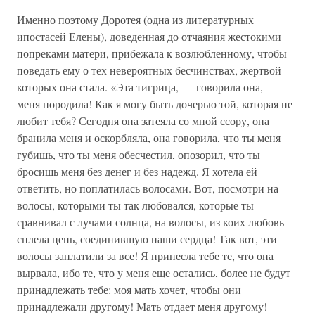
Именно поэтому Доротея (одна из литературных
ипостасей Елены), доведенная до отчаяния жестокими
попреками матери, прибежала к возлюбленному, чтобы
поведать ему о тех невероятных бесчинствах, жертвой
которых она стала. «Эта тигрица, — говорила она, —
меня породила! Как я могу быть дочерью той, которая не
любит тебя? Сегодня она затеяла со мной ссору, она
бранила меня и оскорбляла, она говорила, что ты меня
губишь, что ты меня обесчестил, опозорил, что ты
бросишь меня без денег и без надежд. Я хотела ей
ответить, но поплатилась волосами. Вот, посмотри на
волосы, которыми ты так любовался, которые ты
сравнивал с лучами солнца, на волосы, из коих любовь
сплела цепь, соединившую наши сердца! Так вот, эти
волосы заплатили за все! Я принесла тебе те, что она
вырвала, ибо те, что у меня еще остались, более не будут
принадлежать тебе: моя мать хочет, чтобы они
принадлежали другому! Мать отдает меня другому!