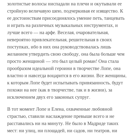
золотистые волосы ниспадали на плечи и окутывали ее
стройную величавую шею, подчеркивая ее изящество. К
ее достоинствам присоединялось умение петь, танцевать
и играть на различных музыкальных инструментах, и
лучше всего — на арфе. Веселая, очаровательная,
невероятно привлекательная, решительная в своих
поступках, ибо в них она руководствовалась лишь
желанием утвердить свою свободу, она была больше чем
просто женщиной — это был целый роман! Она стала
прообразом идеальной героини в творчестве Лопе, она
властно и навсегда воцарится в его жизни. Все женщины,
к которым Лопе будет испытывать привязанность, будут
похожи на нее (как в творчестве, так и в жизни), за
исключением двух его законных супруг.
В тот момент Лопе и Елена, охваченные любовной
страстью, ставили наслаждение превыше всего и не
расставались ни на минуту. Не было в Мадриде таких
мест: ни улиц, ни площадей, ни садов, ни театров, ни