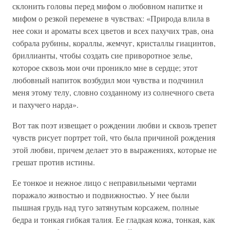
склонить головы перед мифом о любовном напитке и
мифом о резкой перемене в чувствах: «Природа влила в
нее соки и ароматы всех цветов и всех пахучих трав, она
собрала рубины, кораллы, жемчуг, кристаллы гиацинтов,
бриллианты, чтобы создать сие приворотное зелье,
которое сквозь мои очи проникло мне в сердце; этот
любовный напиток возбудил мои чувства и подчинил
меня этому телу, словно созданному из солнечного света
и пахучего нарда».
Вот так поэт извещает о рождении любви и сквозь трепет
чувств рисует портрет той, что была причиной рождения
этой любви, причем делает это в выражениях, которые не
грешат против истины.
Ее тонкое и нежное лицо с неправильными чертами
поражало живостью и подвижностью. У нее были
пышная грудь над туго затянутым корсажем, полные
бедра и тонкая гибкая талия. Ее гладкая кожа, тонкая, как