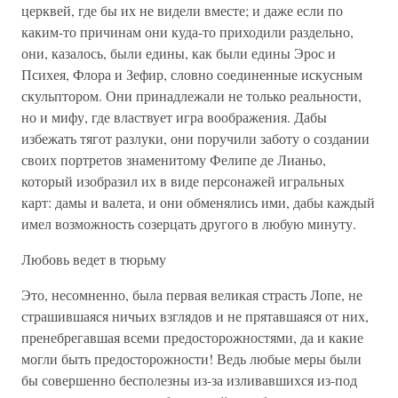
церквей, где бы их не видели вместе; и даже если по
каким-то причинам они куда-то приходили раздельно,
они, казалось, были едины, как были едины Эрос и
Психея, Флора и Зефир, словно соединенные искусным
скульптором. Они принадлежали не только реальности,
но и мифу, где властвует игра воображения. Дабы
избежать тягот разлуки, они поручили заботу о создании
своих портретов знаменитому Фелипе де Лианьо,
который изобразил их в виде персонажей игральных
карт: дамы и валета, и они обменялись ими, дабы каждый
имел возможность созерцать другого в любую минуту.
Любовь ведет в тюрьму
Это, несомненно, была первая великая страсть Лопе, не
страшившаяся ничьих взглядов и не прятавшаяся от них,
пренебрегавшая всеми предосторожностями, да и какие
могли быть предосторожности! Ведь любые меры были
бы совершенно бесполезны из-за изливавшихся из-под