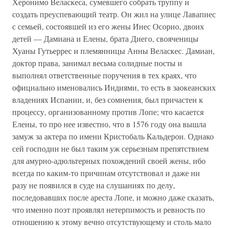
Херонимо Веласкеса, сумевшего собрать труппу и
создать преуспевающий театр. Он жил на улице Лавапиес
с семьей, состоявшей из его жены Инес Осорио, двоих
детей — Дамиана и Елены, брата Диего, свояченицы
Хуаны Гутьеррес и племянницы Анны Веласкес. Дамиан,
доктор права, занимал весьма солидные посты и
выполнял ответственные поручения в тех краях, что
официально именовались Индиями, то есть в заокеанских
владениях Испании, и, без сомнения, был причастен к
процессу, организованному против Лопе; что касается
Елены, то про нее известно, что в 1576 году она вышла
замуж за актера по имени Кристобаль Кальдерон. Однако
сей господин не был таким уж серьезным препятствием
для амурно-адюльтерных похождений своей жены, ибо
всегда по каким-то причинам отсутствовал и даже ни
разу не появился в суде на слушаниях по делу,
последовавших после ареста Лопе, и можно даже сказать,
что именно поэт проявлял нетерпимость и ревность по
отношению к этому вечно отсутствующему и столь мало