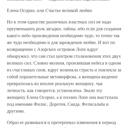
Елена Осорио, или Счастье великой любви
Но в этом единстве различных властных сил не надо
преуменьшать роль загадки, тайны, ибо если для создания
какого-либо произведения необходимо чудо, то точно так
же чудо необходимо и для зарождения любви. И вот по
возвращении с Азорских островов Лопе вдруг
обнаружил, что сам стал центром столкновения этих двух
великих сил. Словно молния, пронзившая небеса в одном
из счастливых снов, вдруг возникла страсть и повлекла за
собой поразительные метаморфозы, а женщина-видение
превратилась во вполне реальную женщину, чья
личность, как говорится, установлена. Звали эту
женщину Елена Осорио, а в поэзии Лопе она выступала
под именами Филис, Доротея, Саида, Фелисальба и
другими.
Образ ее развивался и претерпевал изменения в период