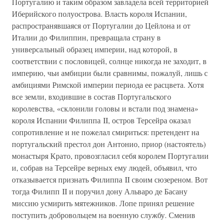
Португалию и таким образом завладела всей территорией
Иберийского полуострова. Власть короля Испании,
распространявшаяся от Португалии до Цейлона и от
Италии до Филиппин, превращала страну в
универсальный образец империи, над которой, в
соответствии с пословицей, солнце никогда не заходит, в
империю, чьи амбиции были сравнимы, пожалуй, лишь с
амбициями Римской империи периода ее расцвета. Хотя
все земли, входившие в состав Португальского
королевства, «склонили головы и встали под знамена»
короля Испании Филиппа II, остров Терсейра оказал
сопротивление и не пожелал смириться: претендент на
португальский престол дон Антонио, приор (настоятель)
монастыря Крато, провозгласил себя королем Португалии
и, собрав на Терсейре верных ему людей, объявил, что
отказывается признать Филиппа II своим сюзереном. Вот
тогда Филипп II и поручил дону Альваро де Басану
миссию усмирить мятежников. Лопе принял решение
поступить добровольцем на военную службу. Сменив