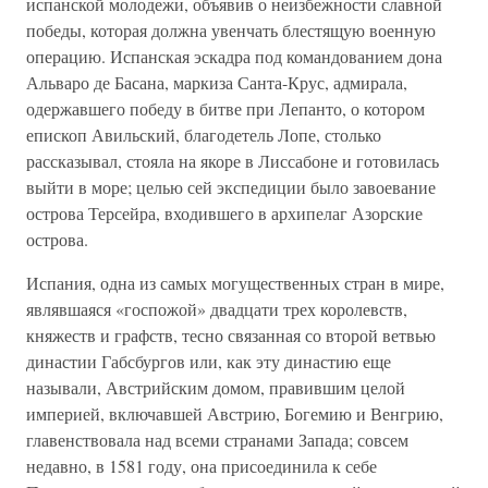
испанской молодежи, объявив о неизбежности славной
победы, которая должна увенчать блестящую военную
операцию. Испанская эскадра под командованием дона
Альваро де Басана, маркиза Санта-Крус, адмирала,
одержавшего победу в битве при Лепанто, о котором
епископ Авильский, благодетель Лопе, столько
рассказывал, стояла на якоре в Лиссабоне и готовилась
выйти в море; целью сей экспедиции было завоевание
острова Терсейра, входившего в архипелаг Азорские
острова.
Испания, одна из самых могущественных стран в мире,
являвшаяся «госпожой» двадцати трех королевств,
княжеств и графств, тесно связанная со второй ветвью
династии Габсбургов или, как эту династию еще
называли, Австрийским домом, правившим целой
империей, включавшей Австрию, Богемию и Венгрию,
главенствовала над всеми странами Запада; совсем
недавно, в 1581 году, она присоединила к себе