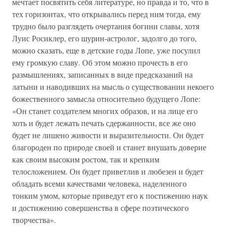
мечтает посвятить себя литературе, но правда и то, что в
тех горизонтах, что открывались перед ним тогда, ему
трудно было разглядеть очертания богини славы, хотя
Луис Росиклер, его шурин-астролог, задолго до того,
можно сказать, еще в детские годы Лопе, уже посулил
ему громкую славу. Об этом можно прочесть в его
размышлениях, записанных в виде предсказаний на
латыни и наводивших на мысль о существовании некоего
божественного замысла относительно будущего Лопе:
«Он станет создателем многих образов, и на лице его
хоть и будет лежать печать сдержанности, все же оно
будет не лишено живости и выразительности. Он будет
благороден по природе своей и станет внушать доверие
как своим высоким ростом, так и крепким
телосложением. Он будет приветлив и любезен и будет
обладать всеми качествами человека, наделенного
тонким умом, которые приведут его к постижению наук
и достижению совершенства в сфере поэтического
творчества».