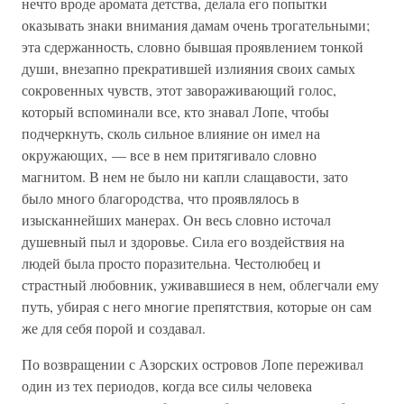
нечто вроде аромата детства, делала его попытки
оказывать знаки внимания дамам очень трогательными;
эта сдержанность, словно бывшая проявлением тонкой
души, внезапно прекратившей излияния своих самых
сокровенных чувств, этот завораживающий голос,
который вспоминали все, кто знавал Лопе, чтобы
подчеркнуть, сколь сильное влияние он имел на
окружающих, — все в нем притягивало словно
магнитом. В нем не было ни капли слащавости, зато
было много благородства, что проявлялось в
изысканнейших манерах. Он весь словно источал
душевный пыл и здоровье. Сила его воздействия на
людей была просто поразительна. Честолюбец и
страстный любовник, уживавшиеся в нем, облегчали ему
путь, убирая с него многие препятствия, которые он сам
же для себя порой и создавал.
По возвращении с Азорских островов Лопе переживал
один из тех периодов, когда все силы человека