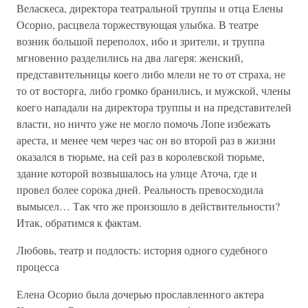
Веласкеса, директора театральной труппы и отца Елены
Осорио, расцвела торжествующая улыбка. В театре
возник большой переполох, ибо и зрители, и труппа
мгновенно разделились на два лагеря: женский,
представительницы коего либо млели не то от страха, не
то от восторга, либо громко бранились, и мужской, члены
коего нападали на директора труппы и на представителей
власти, но ничто уже не могло помочь Лопе избежать
ареста, и менее чем через час он во второй раз в жизни
оказался в тюрьме, на сей раз в королевской тюрьме,
здание которой возвышалось на улице Аточа, где и
провел более сорока дней. Реальность превосходила
вымысел… Так что же произошло в действительности?
Итак, обратимся к фактам.
Любовь, театр и подлость: история одного судебного
процесса
Елена Осорио была дочерью прославленного актера