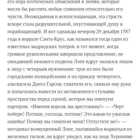
его пера поэтических объяснений в любви, которые
могли бы рассеять любые сомнения относительно его
чувств. Неожиданная и всепоглощающая, эта страсть
вскоре стала разрушительной, опустошающей душу и
порабощающей. И вот однажды вечером 29 декабря 1587
года в коррале Санта-Крус, как назывался тогда один из
известных мадридских театров, в тот момент, когда
громкие рукоплескания завершили представление, не
ожидавший никакого подвоха Лопе вдруг оказался лицом
к лицу с четырьмя мужчинами: трое из них были
городскими полицейскими и по приказу четвертого,
альгвасила Диего Гарсия, схватили его, связали ему руки
и попытались вывести из заставленного стульями
пространства перед сценой, которое мы именуем
партером. «Именем короля, вы арестованы!» — «Черт
побери! Потише, господа, потише! Это какая-то ужасная
ошибка! Почему вы схватили меня? Отпустите же!» —
негодовал возмущенный Лопе, пытавшийся вырваться из
железных тисков; он вдруг увидел, как на лице Херонимо