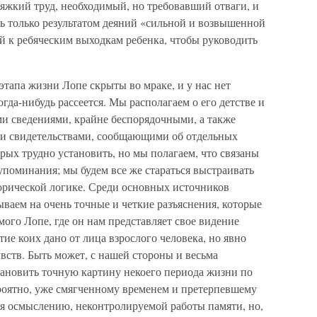
тяжкий труд, необходимый, но требовавший отваги, и
ть только результатом деяний «сильной и возвышенной
й к ребяческим выходкам ребенка, чтобы руководить
этапа жизни Лопе скрыты во мраке, и у нас нет
огда-нибудь рассеется. Мы располагаем о его детстве и
ми сведениями, крайне беспорядочными, а также
и свидетельствами, сообщающими об отдельных
рых трудно установить, но мы полагаем, что связаны
поминания; мы будем все же стараться выстраивать
торической логике. Среди основных источников
ваем на очень точные и четкие разъяснения, которые
ого Лопе, где он нам представляет свое видение
ие коих дано от лица взрослого человека, но явно
вств. Быть может, с нашей стороны и весьма
ановить точную картину некоего периода жизни по
роятно, уже смягченному временем и претерпевшему
ся осмыслению, неконтролируемой работы памяти, но,