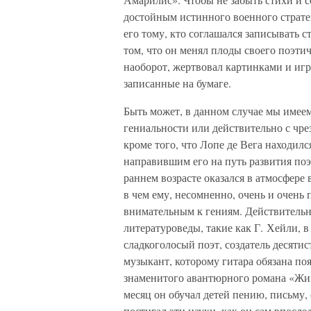
достойным истинного военного страте
его тому, кто соглашался записывать ст
том, что он менял плоды своего поэти
наоборот, жертвовал картинками и игр
записанные на бумаге.
Быть может, в данном случае мы имее
гениальности или действительно с чре
кроме того, что Лопе де Вега находил
направившим его на путь развития поэт
раннем возрасте оказался в атмосфере
в чем ему, несомненно, очень и очень
внимательным к гениям. Действительно
литературоведы, такие как Г. Хейли, 
сладкоголосый поэт, создатель десяти
музыкант, которому гитара обязана по
знаменитого авантюрного романа «Жиз
месяц он обучал детей пению, письму,
постигал эти науки, как он сам впосл