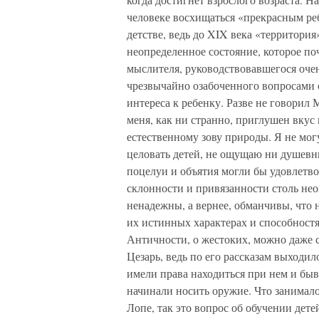
человеке восхищаться «прекрасным ре
детстве, ведь до XIX века «территория
неопределенное состояние, которое поч
мыслителя, руководствовавшегося очен
чрезвычайно озабоченного вопросами 
интереса к ребенку. Разве не говорил 
меня, как ни странно, приглушен вкус 
естественному зову природы. Я не могу
целовать детей, не ощущаю ни душевн
поцелуи и объятия могли бы удовлетво
склонности и привязанности столь не
ненадежны, а вернее, обманчивы, что н
их истинных характерах и способностя
Античности, о жестоких, можно даже 
Цезарь, ведь по его рассказам выходило
имели права находиться при нем и быв
начинали носить оружие. Что занимало
Лопе, так это вопрос об обучении дет