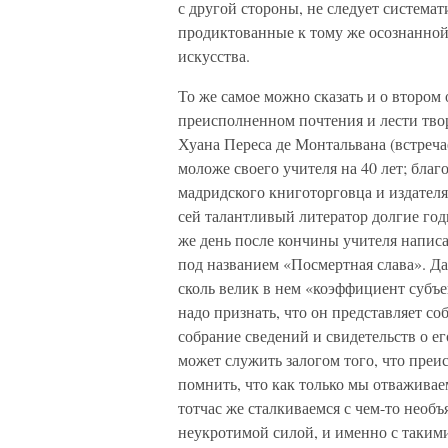
с другой стороны, не следует система
продиктованные к тому же осознанной
искусства.
То же самое можно сказать и о втором
преисполненном почтения и лести тво
Хуана Переса де Монтальвана (встреч
моложе своего учителя на 40 лет; благ
мадридского книготорговца и издателя
сей талантливый литератор долгие го
же день после кончины учителя напис
под названием «Посмертная слава». Да
сколь велик в нем «коэффициент субъе
надо признать, что он представляет с
собрание сведений и свидетельств о ег
может служить залогом того, что преи
помнить, что как только мы отваживаем
тотчас же сталкиваемся с чем-то необ
неукротимой силой, и именно с таким