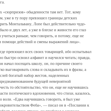
га.
их «сюрпризов» обыденности там нет. Тот, кому
м, уже в ту пору превзошел границы детских
ерить Монтальвану, Лопе был действительно чудо-
ыло и двух лет, а уже в блеске и живости его глаз
 учиться раньше, чем говорить, и потому, еще не
ри помощи действий и смены выражений лица».
 где превзошел всех своих товарищей, ибо испытывал
но быстро освоил алфавит и научился читать; правда,
 он начал посещать школу, он, по причине своего
тко выговаривать слова и складывать их в фразы, а
ыслей богатый набор жестов, наделенных
редзнаменованием будущей невероятной
есть то обстоятельство, что он, еще не научившись
ласти поэтического вдохновения, что стихи, казалось,
о воли. «Едва научившись говорить, я был уже
окровительством Феба», — писал он в «Послании к
обрать воедино строки, он прибегал к уловкам,