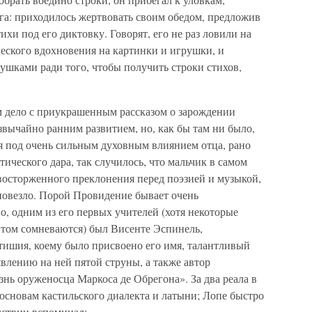
га: приходилось жертвовать своим обедом, предложив
ихи под его диктовку. Говорят, его не раз ловили на
ческого вдохновения на картинки и игрушки, и
ушками ради того, чтобы получить строки стихов,
м дело с приукрашенным рассказом о зарождении
звычайно ранним развитием, но, как бы там ни было,
ся под очень сильным духовным влиянием отца, рано
ического дара, так случилось, что мальчик в самом
 восторженного преклонения перед поэзией и музыкой,
 повезло. Порой Провидение бывает очень
, одним из его первых учителей (хотя некоторые
в том сомневаются) был Висенте Эспинель,
стишия, коему было присвоено его имя, талантливый
явлению на ней пятой струны, а также автор
нь оруженосца Маркоса де Обрегона». За два реала в
 основам кастильского диалекта и латыни; Лопе быстро
едствии вспоминал: