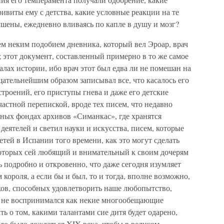
ивиты ему с детства, какие условные реакции на те
шены, ежедневно вливаясь по капле в душу и мозг?
ем неким подобием дневника, который вел Эроар, врач
 этот документ, составленный примерно в то же самое
алах истории, ибо врач этот был едва ли не помешан на
ательнейшим образом записывал все, что касалось его
строений, его приступы гнева и даже его детские
частной перепиской, вроде тех писем, что недавно
ных фондах архивов «Симанкас», где хранятся
еятелей и светил науки и искусства, писем, которые
етей в Испании того времени, как это могут сделать
которых сей любящий и внимательный к своим дочерям
ь подробно и откровенно, что даже сегодня изумляет
короля, а если бы и был, то и тогда, вполне возможно,
ов, способных удовлетворить наше любопытство,
ет не воспринимался как некие многообещающие
ь о том, какими талантами сие дитя будет одарено,
адо было дождаться XIX века, чтобы в великом