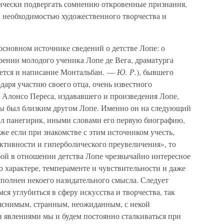
тически подвергать сомнению откровенные признания,
 необходимостью художественного творчества и
 основном источнике сведений о детстве Лопе: о
рении молодого ученика Лопе де Вега, драматурга
ается и написание Монтальбан. —
Ю. Р
.), бывшего
одаря участию своего отца, очень известного
 Алонсо Переса, издававшего и произведения Лопе,
ды был близким другом Лопе. Именно он на следующий
ал панегирик, иными словами его первую биографию,
же если при знакомстве с этим источником учесть,
ктивности и гиперболического преувеличения», то
обой в отношении детства Лопе чрезвычайно интересное
о характере, темпераменте и чувствительности и даже
сполнен некоего назидательного смысла. Следует
ся углубиться в сферу искусства и творчества, так
ъяснимым, странным, неожиданным, с некой
и явлениями мы и будем постоянно сталкиваться при