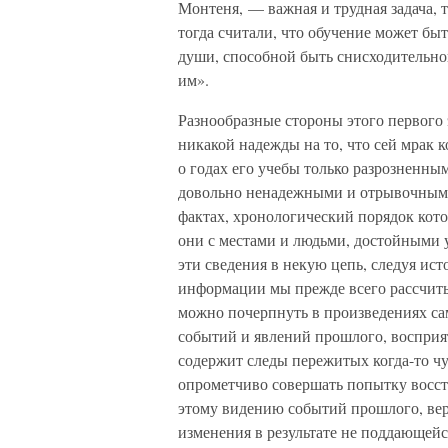
Монтеня, — важная и трудная задача, 
тогда считали, что обучение может бы
души, способной быть снисходительно
им».
Разнообразные стороны этого первого 
никакой надежды на то, что сей мрак к
о годах его учебы только разрозненны
довольно ненадежными и отрывочным
фактах, хронологический порядок кото
они с местами и людьми, достойными у
эти сведения в некую цепь, следуя ис
информации мы прежде всего рассчиты
можно почерпнуть в произведениях сам
событий и явлений прошлого, восприят
содержит следы пережитых когда-то чу
опрометчиво совершать попытку восст
этому видению событий прошлого, ве
изменения в результате не поддающей