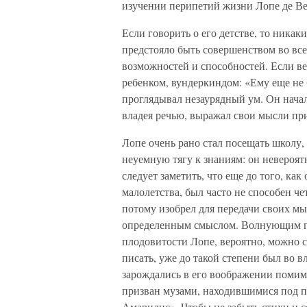
изучении перипетий жизни Лопе де Ве
Если говорить о его детстве, то никак
предстояло быть совершенством во все
возможностей и способностей. Если в
ребенком, вундеркиндом: «Ему еще не б
проглядывал незаурядный ум. Он начал
владея речью, выражал свои мысли п
Лопе очень рано стал посещать школу,
неуемную тягу к знаниям: он невероят
следует заметить, что еще до того, как
малолетства, был часто не способен че
потому изобрел для передачи своих м
определенным смыслом. Волнующим п
плодовитости Лопе, вероятно, можно сч
писать, уже до такой степени был во в
зарождались в его воображении помим
призван музами, находившимися под п
Амарилис». Чтобы не забыть стихи и с