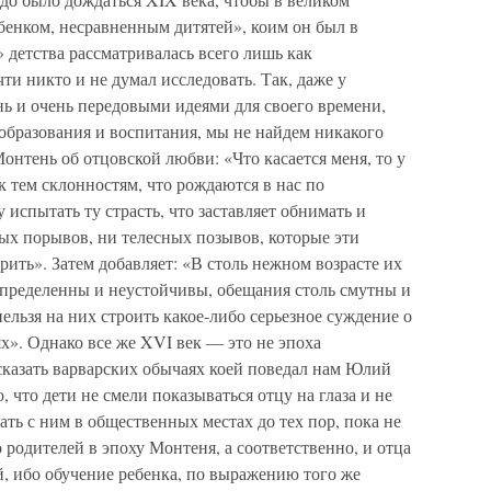
бенком, несравненным дитятей», коим он был в
» детства рассматривалась всего лишь как
ти никто и не думал исследовать. Так, даже у
ь и очень передовыми идеями для своего времени,
образования и воспитания, мы не найдем никакого
Монтень об отцовской любви: «Что касается меня, то у
к тем склонностям, что рождаются в нас по
 испытать ту страсть, что заставляет обнимать и
ых порывов, ни телесных позывов, которые эти
рить». Затем добавляет: «В столь нежном возрасте их
определенны и неустойчивы, обещания столь смутны и
ельзя на них строить какое-либо серьезное суждение о
х». Однако все же XVI век — это не эпоха
сказать варварских обычаях коей поведал нам Юлий
, что дети не смели показываться отцу на глаза и не
ать с ним в общественных местах до тех пор, пока не
 родителей в эпоху Монтеня, а соответственно, и отца
ей, ибо обучение ребенка, по выражению того же