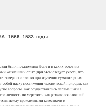
БА. 1566–1583 годы
орали были предложены Лопе и в каких условиях
вый жизненный опыт (при этом следует учесть, что
ыть завершено только при изучении гуманитарных
т собой науку постижения человеческой природы, как
угие вопросы. Как осуществлялись первые шаги в
его личность по мере того, как развивался сложный
весия между врожденными качествами и
ия его темперамента получали одобрение, какие