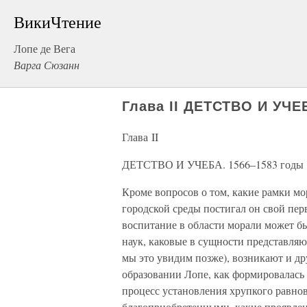
ВикиЧтение
Лопе де Вега
Варга Сюзанн
Глава II ДЕТСТВО И УЧЕ
Глава II
ДЕТСТВО И УЧЕБА. 1566–1583 годы
Кроме вопросов о том, какие рамки м
городской среды постигал он свой пер
воспитание в области морали может б
наук, каковые в сущности представляю
мы это увидим позже), возникают и др
образовании Лопе, как формировалась 
процесс установления хрупкого равно
благоприобретенными, какие проявлен