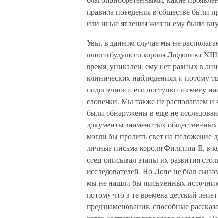
правила поведения в обществе были пр
или иные явления жизни ему были вну
Увы, в данном случае мы не располага
юного будущего короля Людовика XIII;
время, уникален, ему нет равных в анн
клинических наблюдениях и потому тщ
подопечного: его поступки и смену на
словечки. Мы также не располагаем и 
были обнаружены в еще не исследован
документы знаменитых общественных д
могли бы пролить свет на положение д
личные письма короля Филиппа II, в 
отец описывал этапы их развития стол
исследователей. Но Лопе не был сыном 
мы не нашли бы письменных источник
потому что в те времена детский леп
предзнаменования, способные рассказат
когда достигнет взрослого возраста. Н