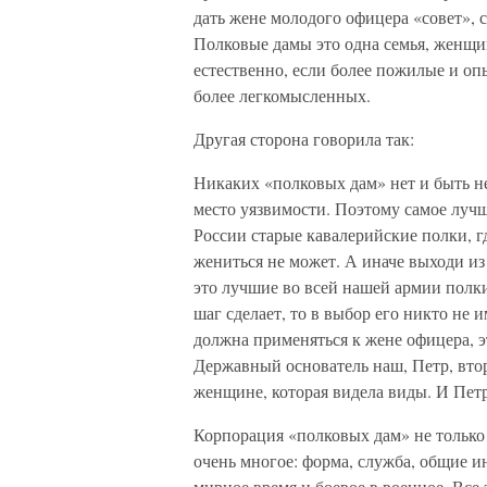
дать жене молодого офицера «совет», сд
Полковые дамы это одна семья, женщин
естественно, если более пожилые и оп
более легкомысленных.
Другая сторона говорила так:
Никаких «полковых дам» нет и быть н
место уязвимости. Поэтому самое лучш
России старые кавалерийские полки, 
жениться не может. А иначе выходи из
это лучшие во всей нашей армии полки
шаг сделает, то в выбор его никто не 
должна применяться к жене офицера, э
Державный основатель наш, Петр, вто
женщине, которая видела виды. И Петр 
Корпорация «полковых дам» не только 
очень многое: форма, служба, общие и
мирное время и боевое в военное. Все 