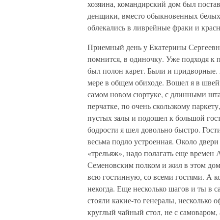
хозяина, командирский дом был поста
денщики, вместо обыкновенных белых 
облекались в ливрейные фраки и крас
Приемный день у Екатерины Сергеевны
помнится, в одиночку. Уже подходя к п
был полон карет. Были и придворные. 
мере в общем обиходе. Вошел я в швейц
самом новом сюртуке, с длинными штан
перчатке, по очень скользкому паркет
пустых залы и подошел к большой гос
бодрости я шел довольно быстро. Гост
весьма подло устроенная. Около двери
«трельяж», надо полагать еще времен 
Семеновским полком и жил в этом доме
всю гостинную, со всеми гостями. А ко
некогда. Еще несколько шагов и ты в с
стояли какие-то генералы, несколько 
круглый чайный стол, не с самоваром,