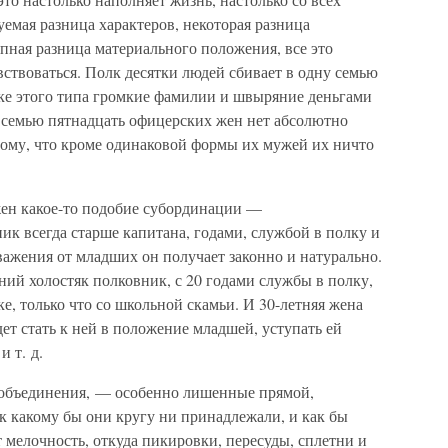
уемая разница характеров, некоторая разница
упная разница материального положения, все это
вствоваться. Полк десятки людей сбивает в одну семью
тке этого типа громкие фамилии и швыряние деньгами
у семью пятнадцать офицерских жен нет абсолютно
тому, что кроме одинаковой формы их мужей их ничто
жен какое-то подобие субординации —
ик всегда старше капитана, годами, службой в полку и
ажения от младших он получает законно и натурально.
ний холостяк полковник, с 20 годами службы в полку,
е, только что со школьной скамьи. И 30-летняя жена
дет стать к ней в положение младшей, уступать ей
и т. д.
и объединения, — особенно лишенные прямой,
 какому бы они кругу ни принадлежали, и как бы
мелочность, откуда пикировки, пересуды, сплетни и