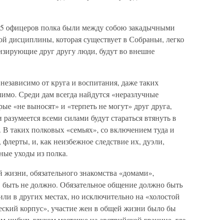
е 45 офицеров полка были между собою закадычными
й дисциплины, которая существует в Собраньи, легко
тизирующие друг другу люди, будут во внешне
независимо от круга и воспитания, даже таких
лимо. Среди дам всегда найдутся «неразлучные
рые «не выносят» и «терпеть не могут» друг друга,
и разумеется всеми силами будут стараться втянуть в
. В таких полковых «семьях», со включением туда и
флерты, и, как неизбежное следствие их, дуэли,
ные уходы из полка.
 жизни, обязательного знакомства «домами»,
. быть не должно. Обязательное общение должно быть
ли в других местах, но исключительно на «холостой
еский корпус», участие жен в общей жизни было бы
ом-нибудь глухом местечке на австрийской границе, где