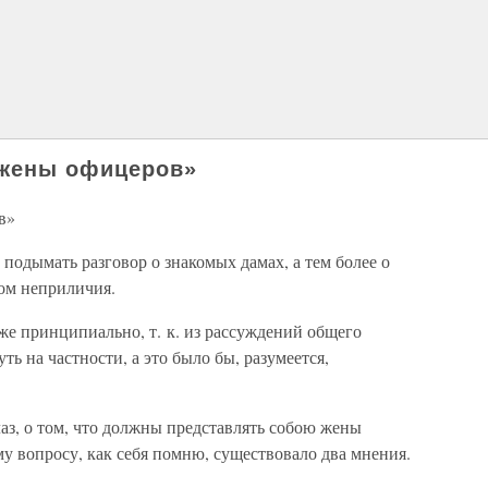
«жены офицеров»
в»
подымать разговор о знакомых дамах, а тем более о
хом неприличия.
аже принципиально, т. к. из рассуждений общего
ть на частности, а это было бы, разумеется,
лаз, о том, что должны представлять собою жены
му вопросу, как себя помню, существовало два мнения.