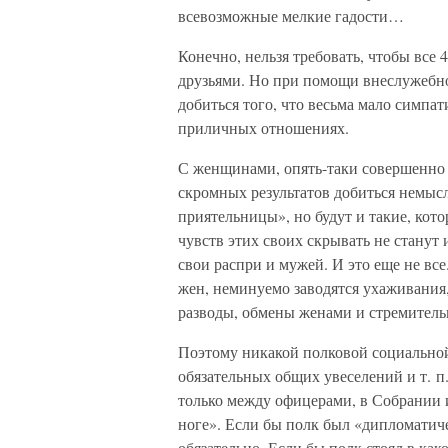
всевозможные мелкие гадости…
Конечно, нельзя требовать, чтобы вс
друзьями. Но при помощи внеслужебно
добиться того, что весьма мало симпа
приличных отношениях.
С женщинами, опять-таки совершенно 
скромных результатов добиться немыс
приятельницы», но будут и такие, кото
чувств этих своих скрывать не станут 
свои распри и мужей. И это еще не все
жен, неминуемо заводятся ухаживания, 
разводы, обмены женами и стремитель
Поэтому никакой полковой социальной
обязательных общих увеселений и т. п
только между офицерами, в Собрании и
ноге». Если бы полк был «дипломатич
обязательно. Если бы полк стоял в как