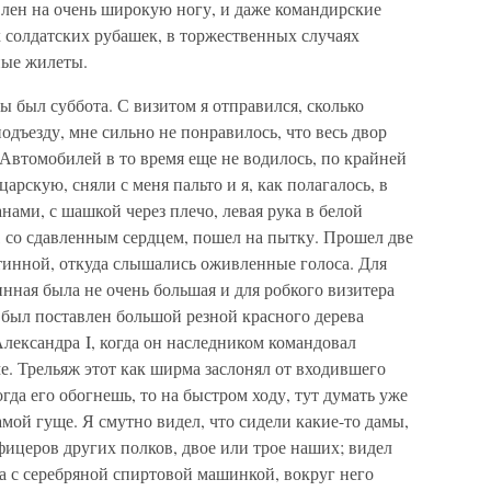
влен на очень широкую ногу, и даже командирские
солдатских рубашек, в торжественных случаях
ные жилеты.
 был суббота. С визитом я отправился, сколько
одъезду, мне сильно не понравилось, что весь двор
Автомобилей в то время еще не водилось, по крайней
арскую, сняли с меня пальто и я, как полагалось, в
ами, с шашкой через плечо, левая рука в белой
у, со сдавленным сердцем, пошел на пытку. Прошел две
тинной, откуда слышались оживленные голоса. Для
инная была не очень большая и для робкого визитера
 был поставлен большой резной красного дерева
Александра I, когда он наследником командовал
. Трельяж этот как ширма заслонял от входившего
гда его обогнешь, то на быстром ходу, тут думать уже
амой гуще. Я смутно видел, что сидели какие-то дамы,
офицеров других полков, двое или трое наших; видел
 а с серебряной спиртовой машинкой, вокруг него