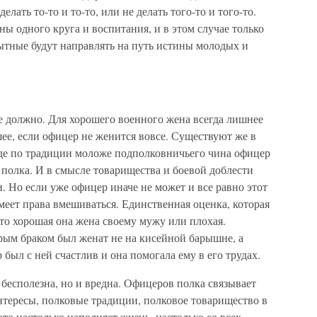
елать то-то и то-то, или не делать того-то и того-то.
ы одного круга и воспитания, и в этом случае только
ытные будут направлять на путь истины молодых и
е должно. Для хорошего военного жена всегда лишнее
ее, если офицер не женится вовсе. Существуют же в
где по традиции моложе подполковничьего чина офицер
 полка. И в смысле товарищества и боевой доблести
. Но если уже офицер иначе не может и все равно этот
имеет права вмешиваться. Единственная оценка, которая
то хорошая она жена своему мужу или плохая.
рым браком был женат не на кисейной барышне, а
был с ней счастлив и она помогала ему в его трудах.
бесполезна, но и вредна. Офицеров полка связывает
нтересы, полковые традиции, полковое товарищество в
это настолько наполняет жизнь, настолько со всех