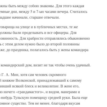
лжны быть между собою знакомы. Для этого каждая
мные дни, между 5 и 7-ью часами вечера. Считалось
Младшие начинали, старшие отвечали.
товарища на улице и в публичных местах, те же
должны были проделывать и все офицеры. Для
повинность. Для храбрости отправлялись обыкновенно
ть с этим делом нужно было до второй половины
 же, до праздника, полагалось быть у жены командира
командирский дом, визит не так чтобы очень удачный.
 Г. А. Мин, хотя сам человек скромного
ой княжне Волконской, принадлежавший к самому
ивший всякий блеск и великолепие. В жене его,
ло ничего «грандамастого», и видом, манерами и
-нибудь Тульскую помещицу средней руки. Была еще
омное существо. Тем не менее, благодаря вкусам