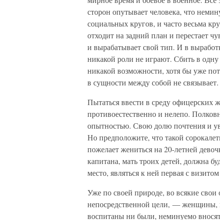
сторон опутывает человека, что немин
социальных кругов, и часто весьма кр
отходит на задний план и перестает чу
и вырабатывает свой тип. И в вырабо
никакой роли не играют. Сбить в одн
никакой возможности, хотя бы уже по
в сущности между собой не связывает.
Пытаться ввести в среду офицерских 
противоестественно и нелепо. Полковн
опытностью. Свою долю почтения и ув
Но предположите, что такой сорокалет
пожелает жениться на 20-летней девочк
капитана, мать троих детей, должна бу
место, являться к ней первая с визитом 
Уже по своей природе, во всякие сво
непосредственной цели, — женщины, к
воспитаны ни были, неминуемо вносят 