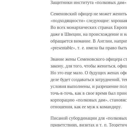
Защитники института «полковых дам» 
Семеновский офицер не может женитьс
«подходящности» следующие: хорошая 
Во всех монархических странах Европы,
даже в Швеции, на происхождение и н
обращается вимание. В Англии, наприм
«presentable», т. е. имела бы право бы
Звание жены Семеновского офицера сто
закону, для того, чтобы жениться, оф
Но это еще мало. О будущих женах оф
деле будет создаваться затруднений, т
условия выполнены, и разрешение полу
точь-в-точь, как в свое время был прин
корпорацию «полковых дам», становясь
отношения, как ее муж к командиру.
Писаной субординации для «полковых д
приветствиях, визитах и т. п. Теорети