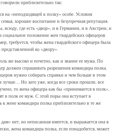
говорили приблизительно так:
я на «неподходящей к полку» особе. Условия
семья, хорошее воспитание и безупречная репутация.
 всюду, где есть «двор», и в Германии, и в Австрии, и
а социальное положение жен гвардейских офицеров
ер, требуется, чтобы жена гвардейского офицера была
ть представленной ко «двору».
ль же высоко и почетно, как и звание ее мужа. По
ицер должен спрашивать разрешения командира полка.
ицеров нужно собирать справки и чем больше в этом
ем лучше… Но зато уже, когда все сроки прошли, все
чено, то жена офицера как бы «принимается в полк»,
ят в полк ее муж. С этой поры она вступает в
 к жене командира полка приблизительно в те же
ам» нет, но неписанная имеется, и выражается она в
чески, жена командира полка, если понадобится, может