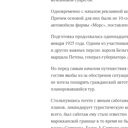
Одновременно с началом рекламной ко
Причем основой для них были не 10-с
автомобили фирмы «Морс», поставлен
Подготовка продолжалась одиннадцать
января 1925 года. Одним из участнико
и других важных персон: короля Бельг
маршала Петена, генерал-губернатора 
Но перед самым началом путешествия 
гостям якобы из-за обострения ситуаци
не хотела поощрять гражданский авто
планировавшийся тур.
Столкнувшись почти с явным саботаже
планов, ликвидирует туристическую ко
всего, был саботаж ему стало известн
марокканской границе в то время не б
планы Ситроена. Более А.Ситроен нико