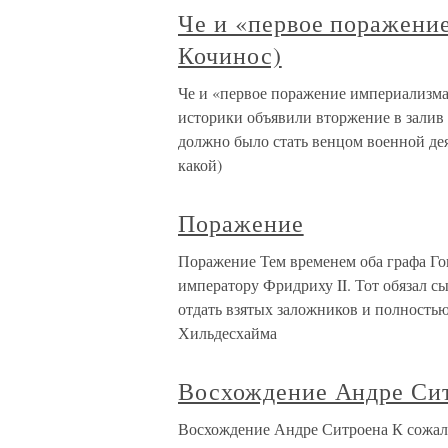
Че и «первое поражение
Кочинос)
Че и «первое поражение империализма»
историки объявили вторжение в зали
должно было стать венцом военной дея
какой)
Поражение
Поражение Тем временем оба графа Го
императору Фридриху II. Тот обязал с
отдать взятых заложников и полность
Хильдесхайма
Восхождение Андре Си
Восхождение Андре Ситроена К сожале