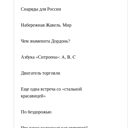
Снаряды для России
Набережная Жавель. Мир
Чем знаменита Дордонь?
Азбука «Ситроена»: A, B, C
Двигатель торговли
Еще одна встреча со «стальной
красавицей»
По бездорожью
Что такое колониальная империя?