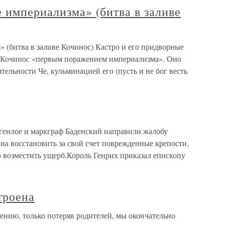
 империализма» (битва в заливе
 (битва в заливе Кочинос) Кастро и его придворные
в Кочинос «первым поражением империализма». Оно
тельности Че, кульминацией его (пусть и не бог весть
генлое и маркграф Баденский направили жалобу
ына восстановить за свой счет поврежденные крепости,
ю возместить ущерб.Король Генрих приказал епископу
троена
нию, только потеряв родителей, мы окончательно