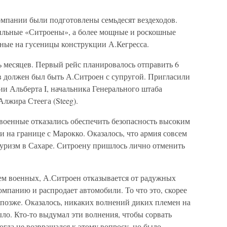
мпании были подготовлены семьдесят вездеходов.
ильные «Ситроены», а более мощные и роскошные
ные на гусеницы конструкции А.Кегресса.
 месяцев. Первый рейс планировалось отправить 6
в должен был быть А.Ситроен с супругой. Пригласили
ии Альберта I, начальника Генерального штаба
Алжира Стеега (Steeg).
военные отказались обеспечить безопасность высоким
и на границе с Марокко. Оказалось, что армия совсем
туризм в Сахаре. Ситроену пришлось лично отменить
м военных, А.Ситроен отказывается от радужных
мпанию и распродает автомобили. То что это, скорее
о позже. Оказалось, никаких волнений диких племен на
ыло. Кто-то выдумал эти волнения, чтобы сорвать
гда не возвращался к этому вопросу, но было