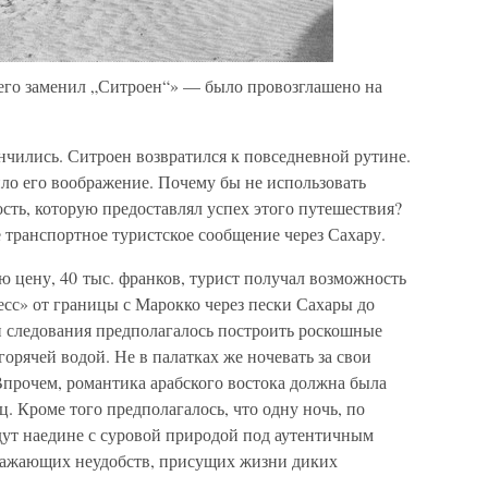
его заменил „Ситроен“» — было провозглашено на
чились. Ситроен возвратился к повседневной рутине.
ло его воображение. Почему бы не использовать
ь, которую предоставлял успех этого путешествия?
 транспортное туристское сообщение через Сахару.
 цену, 40 тыс. франков, турист получал возможность
есс» от границы с Марокко через пески Сахары до
и следования предполагалось построить роскошные
орячей водой. Не в палатках же ночевать за свои
 Впрочем, романтика арабского востока должна была
. Кроме того предполагалось, что одну ночь, по
дут наедине с суровой природой под аутентичным
здражающих неудобств, присущих жизни диких