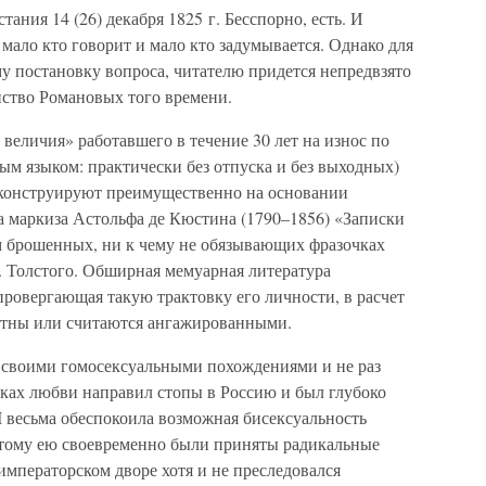
тания 14 (26) декабря 1825 г. Бесспорно, есть. И
 мало кто говорит и мало кто задумывается. Однако для
му постановку вопроса, читателю придется непредвзято
ейство Романовых того времени.
величия» работавшего в течение 30 лет на износ по
ным языком: практически без отпуска и без выходных)
 конструируют преимущественно на основании
а маркиза Астольфа де Кюстина (1790–1856) «Записки
м брошенных, ни к чему не обязывающих фразочках
 Толстого. Обширная мемуарная литература
ровергающая такую трактовку его личности, в расчет
тетны или считаются ангажированными.
 своими гомосексуальными похождениями и не раз
исках любви направил стопы в Россию и был глубоко
II весьма обеспокоила возможная бисексуальность
отому ею своевременно были приняты радикальные
 императорском дворе хотя и не преследовался