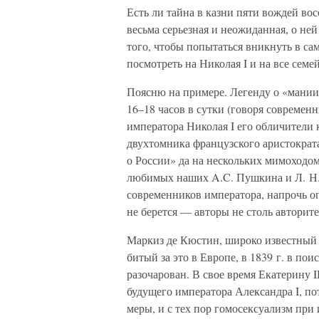
Есть ли тайна в казни пяти вождей восс
весьма серьезная и неожиданная, о ней
того, чтобы попытаться вникнуть в са
посмотреть на Николая I и на все сем
Поясню на примере. Легенду о «мании 
16–18 часов в сутки (говоря современ
императора Николая I его обличители
двухтомника французского аристократ
о России» да на нескольких мимоходо
любимых наших A.C. Пушкина и Л. Н.
современников императора, напрочь оп
не берется — авторы не столь автори
Маркиз де Кюстин, широко известный
битый за это в Европе, в 1839 г. в по
разочарован. В свое время Екатерину 
будущего императора Александра I, п
меры, и с тех пор гомосексуализм при