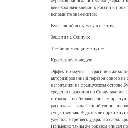
бурлаков написал потрясающе ярко, тол
высокооплачиваемой в России и попас
вспомните знаменитое:
Вчерашний день, часу в шестом,
Зашел я на Сенную;
Там били женщину кнутом,
Крестьянку молодую.
Эффектно звучит — трагично, живопис
авторизированный перевод одного из 
негритянки на французском острове Бу
средство наказания по Своду законов 
и только к особо закоренелым преступ
располагалась на Сенной улице, порол
существенная. Ведь после порки кнут
уже после третьего удара. Но слово «р
Примерно таким же образом описал по