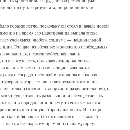
енность кропотливого труда по сбережению уже
 ни достигнутого результата, ни роли личности
было гораздо легче, поскольку он стоял в начале новой
 именно на время его царствования выпала эпоха
 гремучей смеси любого социума — национальной
енции. Эта два неизбежных и жизненно необходимых
я и корыстная, и самовлюбленная власть
но все же власть, ставящая отприродное зло
 в какие-то рамки, позволяющие выживать и
м (хотя и сосредоточенный в основном в головах
тазеров, которые мало знают реалии жизни, но
основательно склонны к анархии и разрушительству), с
 могут существовать раздельно или сосуществовать
их стран и народов, они почему-то если уж колотят
прикончить противную сторону насмерть. И это при
равно как и бюрократ без интеллигента — каждый
— пара, а без пары им прямой путь на мусорку.