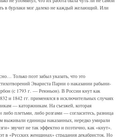
ько не упомянул, что их работа была чуть ли не самой
ть в бурлаки мог далеко не каждый желающий. Или
но… Только поэт забыл указать, что это
стихотворений Эвариста Парни о наказании рабыни-
рбон (с 1793 г. — Реюньон). В России кнут как
1832 и 1842 гг. применялся в исключительных случаях
никам — каторжникам. На съезжей, которая
и либо плетьми, либо розгами — согласитесь, разница
ом выживали единицы наказанных, нередко умирали
озги» звучит не так эффектно и поэтично, как «кнут».
эт в «Русских женщинах» страдания декабристок. Но