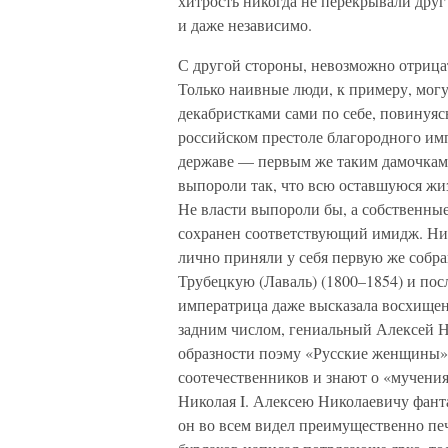
хитрость никогда не перекрывали друг
и даже независимо.
С другой стороны, невозможно отрица
Только наивные люди, к примеру, могу
декабристками сами по себе, повинуяс
российском престоле благородного имп
державе — первым же таким дамочкам, 
выпороли так, что всю оставшуюся жиз
Не власти выпороли бы, а собственны
сохранен соответствующий имидж. Ник
лично приняли у себя первую же собр
Трубецкую (Лаваль) (1800–1854) и посл
императрица даже высказала восхищен
задним числом, гениальный Алексей 
образности поэму «Русские женщины»
соотечественников и знают о «мучения
Николая I. Алексею Николаевичу фанта
он во всем видел преимущественно печ