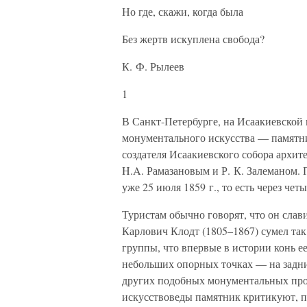
Но где, скажи, когда была
Без жертв искуплена свобода?
К. Ф. Рылеев
1
В Санкт-Петербурге, на Исаакиевской
монументального искусства — памятни
создателя Исаакиевского собора архит
H.A. Рамазановым и Р. К. Залеманом. 
уже 25 июля 1859 г., то есть через че
Туристам обычно говорят, что он сла
Карлович Клодт (1805–1867) сумел так
группы, что впервые в истории конь ее
небольших опорных точках — на задни
других подобных монументальных прои
искусствоведы памятник критикуют, пр