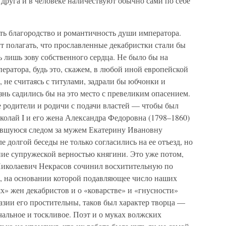
 друга и в человеке наличествуют обычно сами по себе
ть благородство и романтичность души императора.
т полагать, что прославленные декабристки стали бы
ь лишь зову собственного сердца. Не было бы на
ератора, будь это, скажем, в любой иной европейской
не считаясь с титулами, задрали бы юбчонки и
нь садились бы на это место с превеликим опасением.
е родители и родичи с подачи властей — чтобы был
олай I и его жена Александра Федоровна (1798–1860)
авшуюся следом за мужем Екатерину Ивановну
е долгой беседы не только согласились на ее отъезд, но
ие супружеской верностью княгини. Это уже потом,
Николаевич Некрасов сочинил восхитительную по
, на основании которой подавляющее число наших
х» жен декабристов и о «коварстве» и «гнусности»
зии его простительны, таков был характер творца —
альное и тоскливое. Поэт и о муках волжских