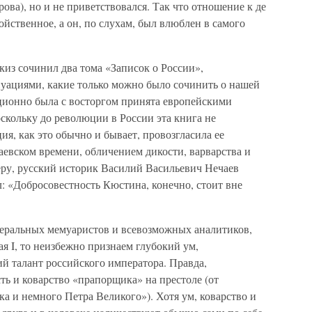
ова), но и не приветствовался. Так что отношение к де
ойственное, а он, по слухам, был влюблен в самого
из сочинил два тома «Записок о России»,
ациями, какие только можно было сочинить о нашей
иционно была с восторгом принята европейскими
скольку до революции в России эта книга не
ия, как это обычно и бывает, провозгласила ее
евском времени, обличением дикости, варварства и
еру, русский историк Василий Васильевич Нечаев
л: «Добросовестность Кюстина, конечно, стоит вне
еральных мемуаристов и всевозможных аналитиков,
 I, то неизбежно признаем глубокий ум,
й талант российского императора. Правда,
ть и коварство «прапорщика» на престоле (от
а и немного Петра Великого»). Хотя ум, коварство и