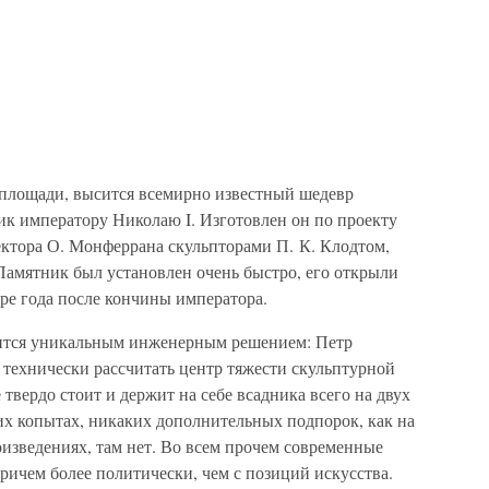
 площади, высится всемирно известный шедевр
к императору Николаю I. Изготовлен он по проекту
ектора О. Монферрана скульпторами П. К. Клодтом,
Памятник был установлен очень быстро, его открыли
тыре года после кончины императора.
вится уникальным инженерным решением: Петр
 технически рассчитать центр тяжести скульптурной
 твердо стоит и держит на себе всадника всего на двух
х копытах, никаких дополнительных подпорок, как на
зведениях, там нет. Во всем прочем современные
ичем более политически, чем с позиций искусства.