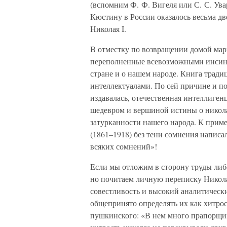
(вспомним Ф. Ф. Вигеля или С. С. Увар
Кюстину в России оказалось весьма дв
Николая I.
В отместку по возвращении домой марк
переполненные всевозможными инсину
стране и о нашем народе. Книга трад
интеллектуалами. По сей причине и по
издавалась, отечественная интеллигенц
шедевром и вершиной истины о никола
затурканности нашего народа. К прим
(1861–1918) без тени сомнения написа
всяких сомнений»!
Если мы отложим в сторону труды либ
но почитаем личную переписку Николая
совестливость и высокий аналитически
общепринято определять их как хитрос
пушкинского: «В нем много прапорщик