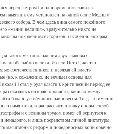
лся перед Петром I и одновременно славился
чем памятник ему установлен на одной оси с Медным
вского собора. В чем здесь вина самого покойного
о его «мании величия», вразумительно никто не
уже многим поколениям историков и особенно авторам
ая такого местоположения двух знаковых
ва необычайно велика. И если Петр I, жестко
овью соотечественников и навязав ей власть
ые (но, к сожалению, не вечные) основы для
иколай I стал у руля власти в критический период ее
й раз оказалось на краю пропасти, зависло между
айти баланс устойчивого равновесия. Тогда-то именно
ного памятника, зорко рассчитал точку опоры, силой
атастрофы и с великим трудом помог ей вернуться к
 и ненадолго, и лишь посредством личной диктатуры,
сть масштабных реформ и победоносных войн обычно