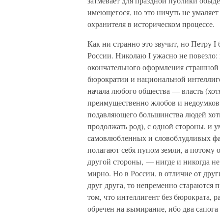
затмевает для праздной публики обыд
имеющегося, но это ничуть не умаляет
охранителя в историческом процессе.
Как ни странно это звучит, но Петру I 
России. Николаю I ужасно не повезло:
окончательного оформления страшной
бюрократии и национальной интеллиг
начала любого общества — власть (хот
преимущественно жлобов и недоумков, 
подавляющего большинства людей хоть
продолжать род), с одной стороны, и у
самовлюбленных и словоблудливых фан
полагают себя пупом земли, а потому 
другой стороны, — нигде и никогда не
мирно. Но в России, в отличие от друг
друг друга, то непременно стараются 
том, что интеллигент без бюрократа, 
обречен на вымирание, ибо два сапога 