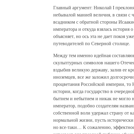
Главный аргумент: Николай I преклоня
небывалой манией величия, в связи с 
всадником с обратной стороны Исаакие
императора и откуда взялась история 
объясняет, но ось эта не дает покоя 
путеводителей по Северной столице.
Между тем именно идейная составляющ
скульптурных символов нашего Отечест
вздыбив великую державу, залив ее кр
иноземцев, все же заложил долгосрочн
процветания Российской империи, то Н
истории, когда государство в очередно
бытием и небытием и никак не могло н
император, подобно создателям назван
собственной воли удержал страну от к
нормальной жизни, пусть исторически
но все-таки… К сожалению, эффектно